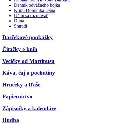
Denník odvážneho bojka
Krimi Dominika Dána
Učím sa rozprávať
Duna
Smradi
Darčekové poukážky
Čítačky e-kníh
Vecičky od Martinusu
Káva, čaj a pochutiny
Hrnčeky a fľaše
Papiernictvo
Zápisníky a kalendáre
Hudba