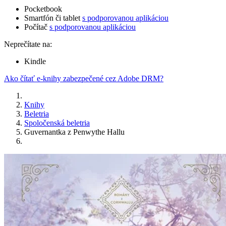
Pocketbook
Smartfón či tablet
s podporovanou aplikáciou
Počítač
s podporovanou aplikáciou
Neprečítate na:
Kindle
Ako čítať e-knihy zabezpečené cez Adobe DRM?
Knihy
Beletria
Spoločenská beletria
Guvernantka z Penwythe Hallu