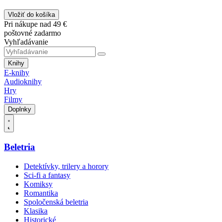
Vložiť do košíka
Pri nákupe nad 49 €
poštovné zadarmo
Vyhľadávanie
Knihy
E-knihy
Audioknihy
Hry
Filmy
Doplnky
Beletria
Detektívky, trilery a horory
Sci-fi a fantasy
Komiksy
Romantika
Spoločenská beletria
Klasika
Historické