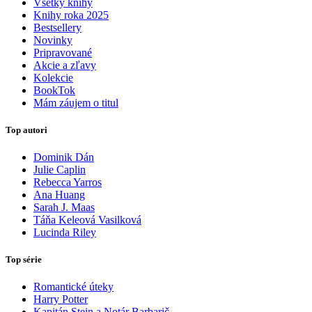
Všetky knihy
Knihy roka 2025
Bestsellery
Novinky
Pripravované
Akcie a zľavy
Kolekcie
BookTok
Mám záujem o titul
Top autori
Dominik Dán
Julie Caplin
Rebecca Yarros
Ana Huang
Sarah J. Maas
Táňa Keleová Vasilková
Lucinda Riley
Top série
Romantické úteky
Harry Potter
Kapitán Stein a Notár Barbarič