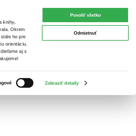
Povoliť všetko
a knihy,
ovala. Okrem
Odmietnuť
stále ho pre
u orientáciu.
dieľame aj s
Ďakujeme!
ngové
Zobraziť detaily