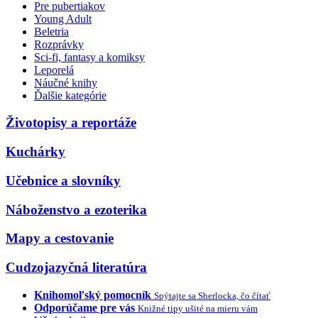
Pre pubertiakov
Young Adult
Beletria
Rozprávky
Sci-fi, fantasy a komiksy
Leporelá
Náučné knihy
Ďalšie kategórie
Životopisy a reportáže
Kuchárky
Učebnice a slovníky
Náboženstvo a ezoterika
Mapy a cestovanie
Cudzojazyčná literatúra
Knihomoľský pomocník
Spýtajte sa Sherlocka, čo čítať
Odporúčame pre vás
Knižné tipy ušité na mieru vám