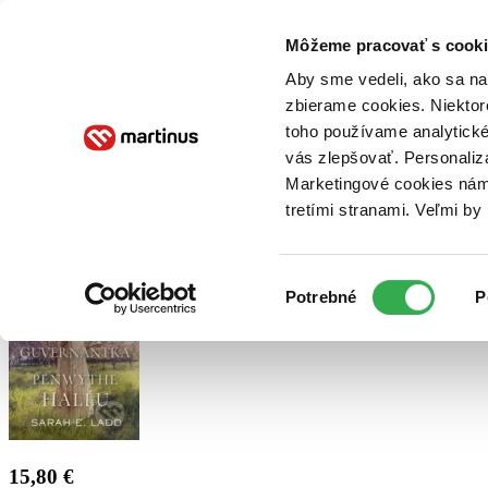
Doručenie
Kníhkupectvá
Knihovrátok
Poukážky
Knižný blog
Kontakt
Môžeme pracovať s cooki
Aby sme vedeli, ako sa na 
zbierame cookies. Niektor
E-knihy
Audioknihy
Hry
Filmy
Knihy
Doplnky
toho používame analytické
vás zlepšovať. Personaliz
Vyhľadávanie
Marketingové cookies nám 
tretími stranami. Veľmi b
Prihlásiť
Výber
Potrebné
P
súhlasu
15,80 €