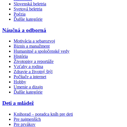
Slovenská beletria
Svetová beletria
Poézia
Ďalšie kategórie
Náučná a odborná
Motivácia a sebarozvoj
Biznis a manažment
Humanitné a spoločenské vedy
História
Životopisy a reportáže
Vzťahy a rodina
Zdravie a životný štýl
Počítače a internet
Hobby
Umenie a dizajn
Ďalšie kategórie
Deti a mládež
Knihorad – poradca kníh pre deti
Pre najmenších
Pre prvákov