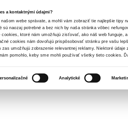
es a kontaktnými údajmi?
našom webe správate, a mohli vám zobraziť tie najlepšie tipy n
é sú naozaj potrebné a bez nich by naša stránka vôbec nefung
 cookies, ktoré nám umožňujú zisťovať, ako náš web funguje, a 
ačné cookies nám dovoľujú prispôsobovať stránku pre vašu lepši
zas umožňujú zobrazenie relevantnej reklamy. Niektoré údaje z
y nám pomohlo, keby sme mohli používať všetky tieto cookies. 
ersonalizačné
Analytické
Marketi