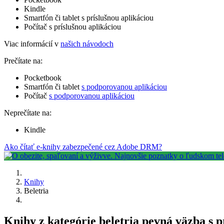
Kindle
Smartfón či tablet s príslušnou aplikáciou
Počítač s príslušnou aplikáciou
Viac informácií v
našich návodoch
Prečítate na:
Pocketbook
Smartfón či tablet
s podporovanou aplikáciou
Počítač
s podporovanou aplikáciou
Neprečítate na:
Kindle
Ako čítať e-knihy zabezpečené cez Adobe DRM?
Knihy
Beletria
Knihy z kategórie beletria pevná väzba s 