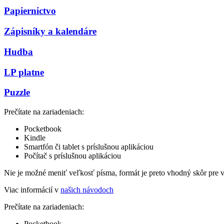
Papiernictvo
Zápisníky a kalendáre
Hudba
LP platne
Puzzle
Prečítate na zariadeniach:
Pocketbook
Kindle
Smartfón či tablet s príslušnou aplikáciou
Počítač s príslušnou aplikáciou
Nie je možné meniť veľkosť písma, formát je preto vhodný skôr pre 
Viac informácií v
našich návodoch
Prečítate na zariadeniach:
Pocketbook