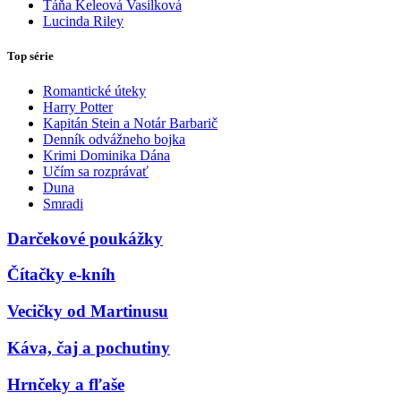
Táňa Keleová Vasilková
Lucinda Riley
Top série
Romantické úteky
Harry Potter
Kapitán Stein a Notár Barbarič
Denník odvážneho bojka
Krimi Dominika Dána
Učím sa rozprávať
Duna
Smradi
Darčekové poukážky
Čítačky e-kníh
Vecičky od Martinusu
Káva, čaj a pochutiny
Hrnčeky a fľaše