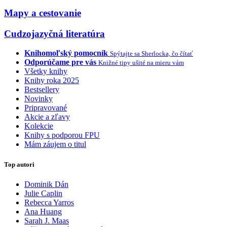
Mapy a cestovanie
Cudzojazyčná literatúra
Knihomoľský pomocník
Spýtajte sa Sherlocka, čo čítať
Odporúčame pre vás
Knižné tipy ušité na mieru vám
Všetky knihy
Knihy roka 2025
Bestsellery
Novinky
Pripravované
Akcie a zľavy
Kolekcie
Knihy s podporou FPU
Mám záujem o titul
Top autori
Dominik Dán
Julie Caplin
Rebecca Yarros
Ana Huang
Sarah J. Maas