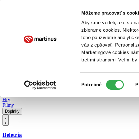
Doručenie
Kníhkupectvá
Knihovrátok
Poukážky
Knižný blog
Kontakt
Môžeme pracovať s cooki
Aby sme vedeli, ako sa na 
zbierame cookies. Niektor
E-knihy
Audioknihy
Hry
Filmy
Knihy
Doplnky
toho používame analytické
vás zlepšovať. Personaliz
Vyhľadávanie
Marketingové cookies nám 
tretími stranami. Veľmi b
Prihlásiť
Vyhľadávanie
Výber
Knihy
Potrebné
P
súhlasu
E-knihy
Audioknihy
Hry
Filmy
Doplnky
Beletria