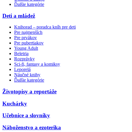
Ďalšie kategórie
Deti a mládež
Knihorad – poradca kníh pre deti
Pre najmenších
Pre prvákov
Pre pubertiakov
Young Adult
Beletria
Rozprávky
Sci-fi, fantasy a komiksy
Leporelá
Náučné knihy
Ďalšie kategórie
Životopisy a reportáže
Kuchárky
Učebnice a slovníky
Náboženstvo a ezoterika