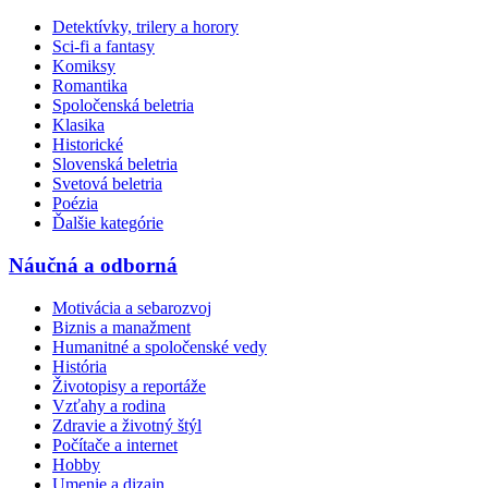
Detektívky, trilery a horory
Sci-fi a fantasy
Komiksy
Romantika
Spoločenská beletria
Klasika
Historické
Slovenská beletria
Svetová beletria
Poézia
Ďalšie kategórie
Náučná a odborná
Motivácia a sebarozvoj
Biznis a manažment
Humanitné a spoločenské vedy
História
Životopisy a reportáže
Vzťahy a rodina
Zdravie a životný štýl
Počítače a internet
Hobby
Umenie a dizajn