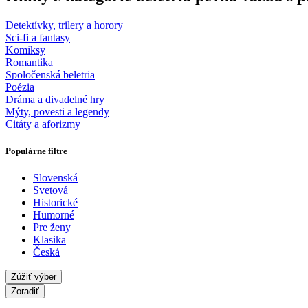
Detektívky, trilery a horory
Sci-fi a fantasy
Komiksy
Romantika
Spoločenská beletria
Poézia
Dráma a divadelné hry
Mýty, povesti a legendy
Citáty a aforizmy
Populárne filtre
Slovenská
Svetová
Historické
Humorné
Pre ženy
Klasika
Česká
Zúžiť výber
Zoradiť