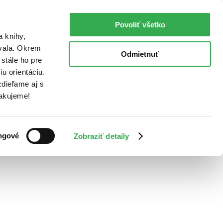
Povoliť všetko
a knihy,
ovala. Okrem
Odmietnuť
stále ho pre
u orientáciu.
dieľame aj s
Ďakujeme!
ngové
Zobraziť detaily