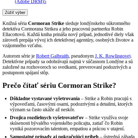
(Adobe DRM)
5
Zúžiť výber
Knižná séria
Cormoran Strike
sleduje londýnskeho súkromného
detektíva Cormorana Strikea a jeho pracovnú partnerku Robin
Ellacottovú. Každá kniha prináša nový prípad, jednotlivé diely však
zároveň prepája vývoj ich detektívnej agentúry, osobných životov a
vzájomného vzťahu.
Autorom série je
Robert Galbraith
, pseudonym
J. K. Rowlingovej
.
Detektívne prípady sa odohrávajú najmä v súčasnom Londýne a sú
založené na rozhovoroch so svedkami, preverovaní podozrivých a
postupnom spájaní stôp.
Prečo čítať sériu Cormoran Strike?
Dôkladne vystavané vyšetrovania
– Strike a Robin pracujú s
výpoveďami, časovými osami, podozrivými a detailmi, ktorých
význam sa často ukáže až neskôr.
Dvojica rozdielnych vyšetrovateľov
– Strike využíva svoje
skúsenosti bývalého vojenského policajta, zatiaľ čo Robin
vyniká pozorovacím talentom, empatiou a prácou v utajení.
Samostatné prípady aj pokračujúci príbeh
– ústredná záhada