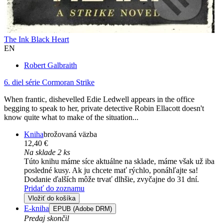
The Ink Black Heart
EN
Robert Galbraith
6. diel série
Cormoran Strike
When frantic, dishevelled Edie Ledwell appears in the office
begging to speak to her, private detective Robin Ellacott doesn't
know quite what to make of the situation...
Kniha
brožovaná väzba
12,40 €
Na sklade 2 ks
Túto knihu máme síce aktuálne na sklade, máme však už iba
posledné kusy. Ak ju chcete mať rýchlo, ponáhľajte sa!
Dodanie ďalších môže trvať dlhšie, zvyčajne do 31 dní.
Pridať do zoznamu
Vložiť do košíka
E-kniha
EPUB (Adobe DRM)
Predaj skončil