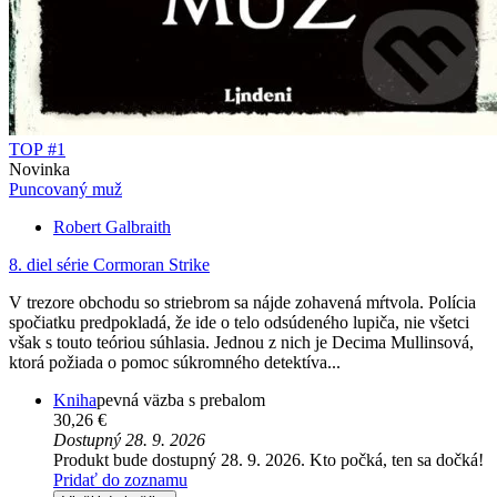
TOP #1
Novinka
Puncovaný muž
Robert Galbraith
8. diel série
Cormoran Strike
V trezore obchodu so striebrom sa nájde zohavená mŕtvola. Polícia
spočiatku predpokladá, že ide o telo odsúdeného lupiča, nie všetci
však s touto teóriou súhlasia. Jednou z nich je Decima Mullinsová,
ktorá požiada o pomoc súkromného detektíva...
Kniha
pevná väzba s prebalom
30,26 €
Dostupný 28. 9. 2026
Produkt bude dostupný 28. 9. 2026. Kto počká, ten sa dočká!
Pridať do zoznamu