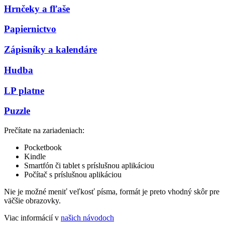
Hrnčeky a fľaše
Papiernictvo
Zápisníky a kalendáre
Hudba
LP platne
Puzzle
Prečítate na zariadeniach:
Pocketbook
Kindle
Smartfón či tablet s príslušnou aplikáciou
Počítač s príslušnou aplikáciou
Nie je možné meniť veľkosť písma, formát je preto vhodný skôr pre
väčšie obrazovky.
Viac informácií v
našich návodoch