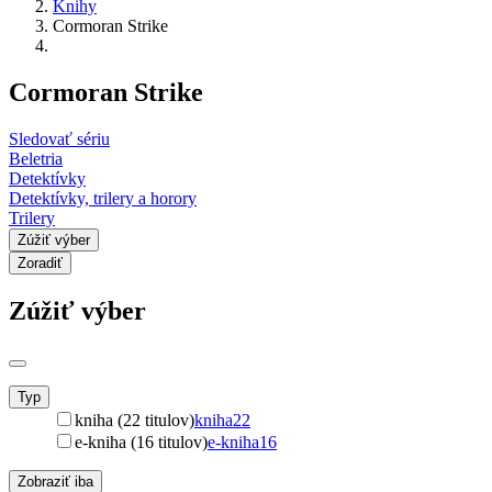
Knihy
Cormoran Strike
Cormoran Strike
Sledovať sériu
Beletria
Detektívky
Detektívky, trilery a horory
Trilery
Zúžiť výber
Zoradiť
Zúžiť výber
Typ
kniha (22 titulov)
kniha
22
e-kniha (16 titulov)
e-kniha
16
Zobraziť iba