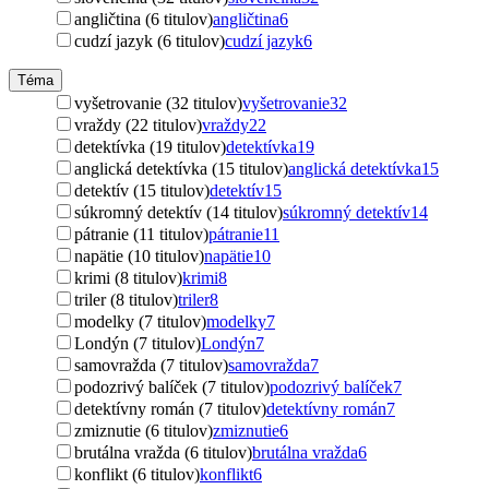
angličtina (6 titulov)
angličtina
6
cudzí jazyk (6 titulov)
cudzí jazyk
6
Téma
vyšetrovanie (32 titulov)
vyšetrovanie
32
vraždy (22 titulov)
vraždy
22
detektívka (19 titulov)
detektívka
19
anglická detektívka (15 titulov)
anglická detektívka
15
detektív (15 titulov)
detektív
15
súkromný detektív (14 titulov)
súkromný detektív
14
pátranie (11 titulov)
pátranie
11
napätie (10 titulov)
napätie
10
krimi (8 titulov)
krimi
8
triler (8 titulov)
triler
8
modelky (7 titulov)
modelky
7
Londýn (7 titulov)
Londýn
7
samovražda (7 titulov)
samovražda
7
podozrivý balíček (7 titulov)
podozrivý balíček
7
detektívny román (7 titulov)
detektívny román
7
zmiznutie (6 titulov)
zmiznutie
6
brutálna vražda (6 titulov)
brutálna vražda
6
konflikt (6 titulov)
konflikt
6