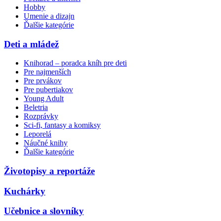
Hobby
Umenie a dizajn
Ďalšie kategórie
Deti a mládež
Knihorad – poradca kníh pre deti
Pre najmenších
Pre prvákov
Pre pubertiakov
Young Adult
Beletria
Rozprávky
Sci-fi, fantasy a komiksy
Leporelá
Náučné knihy
Ďalšie kategórie
Životopisy a reportáže
Kuchárky
Učebnice a slovníky