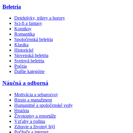
Beletria
Detektívky, trilery a horory
Sci-fi a fantasy
Komiksy
Romantika
Spoločenská beletria
Klasika
Historické
Slovenská beletria
Svetová beletria
Poézia
Ďalšie kategórie
Náučná a odborná
Motivácia a sebarozvoj
Biznis a manažment
Humanitné a spoločenské vedy
História
Životopisy a reportáže
Vzťahy a rodina
Zdravie a životný štýl
Počítače a internet