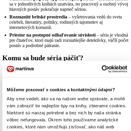
sa v jednotlivých knihách uzatvára, no pracovný a osobný vývoj
hlavných postáv pokračuje naprieč sériou.
Rozmanité britské prostredia
– vyšetrovania vedú do sveta
celebrít, literatúry, politiky, rodinných tajomstiev aj
internetových komunít.
Priestor na postupné odhaľovanie súvislostí
– séria je vhodná
pre čitateľov, ktorí majú radi rozsiahlejšie detektívky, väčší počet
postáv a podrobné pátranie.
Komu sa bude séria páčiť?
Čitateľom, ktorí majú radi rozsiahlejšie
detektívky
s dôkladným
vyšetrovaním, väčším množstvom podozrivých a postupným
odhaľovaním súvislostí.
Tým, ktorí popri samostatných prípadoch radi sledujú aj
Môžeme pracovať s cookies a kontaktnými údajmi?
dlhodobý vývoj hlavných postáv, ich pracovného partnerstva a
Aby sme vedeli, ako sa na našom webe správate, a mohli
detektívnej agentúry.
vám zobraziť tie najlepšie tipy na knihy, zbierame cookies.
Novým čitateľom odporúčame začať knihou
Volanie Kukučky
,
ktorá predstavuje Strikea, Robin aj začiatok ich spolupráce.
Niektoré sú naozaj potrebné a bez nich by naša stránka
vôbec nefungovala. Okrem toho používame analytické
Knižná séria aj televízne spracovanie
cookies, ktoré nám umožňujú zisťovať, ako náš web