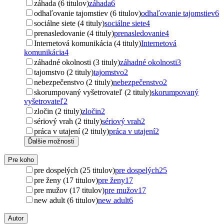
záhada (6 titulov)
záhada
6
odhaľovanie tajomstiev (6 titulov)
odhaľovanie tajomstiev
6
sociálne siete (4 tituly)
sociálne siete
4
prenasledovanie (4 tituly)
prenasledovanie
4
Internetová komunikácia (4 tituly)
Internetová
komunikácia
4
záhadné okolnosti (3 tituly)
záhadné okolnosti
3
tajomstvo (2 tituly)
tajomstvo
2
nebezpečenstvo (2 tituly)
nebezpečenstvo
2
skorumpovaný vyšetrovateľ (2 tituly)
skorumpovaný
vyšetrovateľ
2
zločin (2 tituly)
zločin
2
sériový vrah (2 tituly)
sériový vrah
2
práca v utajení (2 tituly)
práca v utajení
2
Ďalšie možnosti
Pre koho
pre dospelých (25 titulov)
pre dospelých
25
pre ženy (17 titulov)
pre ženy
17
pre mužov (17 titulov)
pre mužov
17
new adult (6 titulov)
new adult
6
Autor