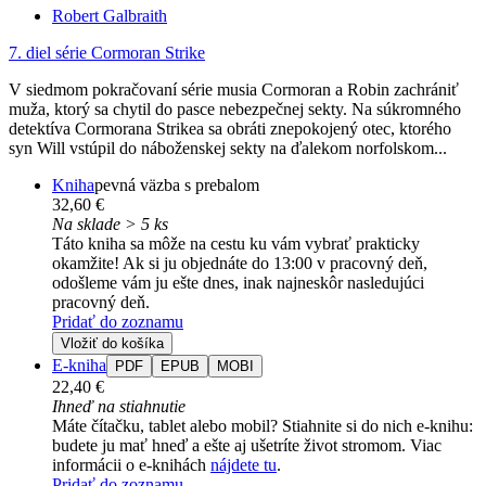
Robert Galbraith
7. diel série
Cormoran Strike
V siedmom pokračovaní série musia Cormoran a Robin zachrániť
muža, ktorý sa chytil do pasce nebezpečnej sekty. Na súkromného
detektíva Cormorana Strikea sa obráti znepokojený otec, ktorého
syn Will vstúpil do náboženskej sekty na ďalekom norfolskom...
Kniha
pevná väzba s prebalom
32,60 €
Na sklade > 5 ks
Táto kniha sa môže na cestu ku vám vybrať prakticky
okamžite! Ak si ju objednáte do 13:00 v pracovný deň,
odošleme vám ju ešte dnes, inak najneskôr nasledujúci
pracovný deň.
Pridať do zoznamu
Vložiť do košíka
E-kniha
PDF
EPUB
MOBI
22,40 €
Ihneď na stiahnutie
Máte čítačku, tablet alebo mobil? Stiahnite si do nich e-knihu:
budete ju mať hneď a ešte aj ušetríte život stromom. Viac
informácii o e-knihách
nájdete tu
.
Pridať do zoznamu