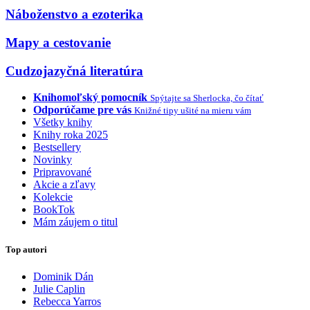
Náboženstvo a ezoterika
Mapy a cestovanie
Cudzojazyčná literatúra
Knihomoľský pomocník
Spýtajte sa Sherlocka, čo čítať
Odporúčame pre vás
Knižné tipy ušité na mieru vám
Všetky knihy
Knihy roka 2025
Bestsellery
Novinky
Pripravované
Akcie a zľavy
Kolekcie
BookTok
Mám záujem o titul
Top autori
Dominik Dán
Julie Caplin
Rebecca Yarros