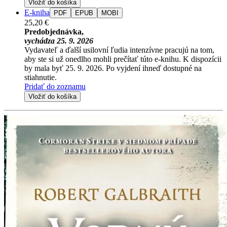
Vložiť do košíka
E-kniha
PDF
EPUB
MOBI
25,20 €
Predobjednávka,
vychádza 25. 9. 2026
Vydavateľ a ďalší usilovní ľudia intenzívne pracujú na tom,
aby ste si už onedlho mohli prečítať túto e-knihu. K dispozícii
by mala byť 25. 9. 2026. Po vyjdení ihneď dostupné na
stiahnutie.
Pridať do zoznamu
Vložiť do košíka