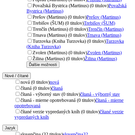
Považská Bystrica (Martinus) (0 titulov)
Považská
Bystrica (Martinus)
Prešov (Martinus) (0 titulov)
Prešov (Martinus)
Trebišov (ŠUM) (0 titulov)
Trebišov (ŠUM)
Trenčín (Martinus) (0 titulov)
Trenčín (Martinus)
Trnava (Martinus) (0 titulov)
Trnava (Martinus)
Turzovka (Kniha Turzovka) (0 titulov)
Turzovka
(Kniha Turzovka)
Zvolen (Martinus) (0 titulov)
Zvolen (Martinus)
Žilina (Martinus) (0 titulov)
Žilina (Martinus)
Ďalšie možnosti
Nové / čítané
nová (0 titulov)
nová
čítaná (0 titulov)
čítaná
čítaná - výborný stav (0 titulov)
čítaná - výborný stav
čítaná - mierne opotrebovaná (0 titulov)
čítaná - mierne
opotrebovaná
čítané verzie vypredaných kníh (0 titulov)
čítané verzie
vypredaných kníh
Jazyk
slovenčina (32 titulov)
slovenčina
32