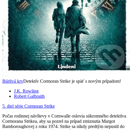
Búrlivá krv
Detektív Cormoran Strike je späť s novým prípadom!
J.K. Rowling
Robert Galbraith
5. diel série
Cormoran Strike
Počas rodinnej návštevy v Cornwalle oslovia súkromného detektíva
Cormorana Strikea, aby sa pozrel na prípad zmiznutia Margot
Bamboroughovej z roku 1974. Strike sa nikdy predtým nepustil do