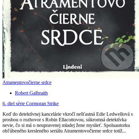
Atramentovočierne srdce
Robert Galbraith
6. diel série
Cormoran Strike
Keď do detektívnej kancelárie vkročí nešťastná Edie Ledwellová s
prosbou o rozhovor s Robin Ellacottovou, súkromná detektívka
nevie, čo si má o neupravenej mladej žene myslieť. Spoluautorku
obľúbeného kresleného seriálu Atramentovočierne srdce totiž...