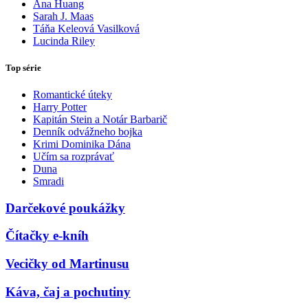
Ana Huang
Sarah J. Maas
Táňa Keleová Vasilková
Lucinda Riley
Top série
Romantické úteky
Harry Potter
Kapitán Stein a Notár Barbarič
Denník odvážneho bojka
Krimi Dominika Dána
Učím sa rozprávať
Duna
Smradi
Darčekové poukážky
Čítačky e-kníh
Vecičky od Martinusu
Káva, čaj a pochutiny