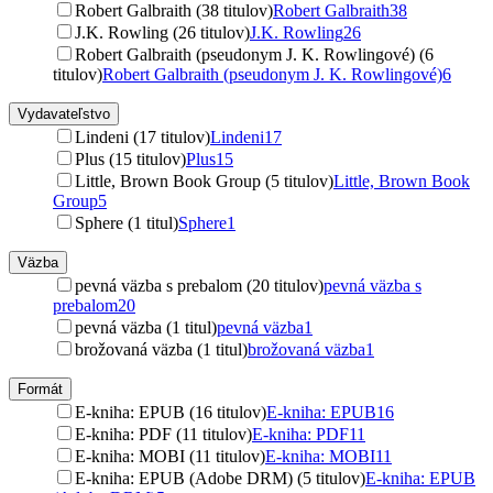
Robert Galbraith (38 titulov)
Robert Galbraith
38
J.K. Rowling (26 titulov)
J.K. Rowling
26
Robert Galbraith (pseudonym J. K. Rowlingové) (6
titulov)
Robert Galbraith (pseudonym J. K. Rowlingové)
6
Vydavateľstvo
Lindeni (17 titulov)
Lindeni
17
Plus (15 titulov)
Plus
15
Little, Brown Book Group (5 titulov)
Little, Brown Book
Group
5
Sphere (1 titul)
Sphere
1
Väzba
pevná väzba s prebalom (20 titulov)
pevná väzba s
prebalom
20
pevná väzba (1 titul)
pevná väzba
1
brožovaná väzba (1 titul)
brožovaná väzba
1
Formát
E-kniha: EPUB (16 titulov)
E-kniha: EPUB
16
E-kniha: PDF (11 titulov)
E-kniha: PDF
11
E-kniha: MOBI (11 titulov)
E-kniha: MOBI
11
E-kniha: EPUB (Adobe DRM) (5 titulov)
E-kniha: EPUB