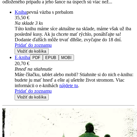
odloženého prípadu a jeho šance na úspech sú viac než...
Kniha
pevná väzba s prebalom
35,50 €
Na sklade 3 ks
Túto knihu máme síce aktuálne na sklade, máme však už iba
posledné kusy. Ak ju chcete mať rýchlo, ponáhľajte sa!
Dodanie ďalších môže trvať dlhšie, zvyčajne do 18 dní.
Pridať do zoznamu
Vložiť do košíka
E-kniha
PDF
EPUB
MOBI
20,70 €
Ihneď na stiahnutie
Máte čítačku, tablet alebo mobil? Stiahnite si do nich e-knihu:
budete ju mať hneď a ešte aj ušetríte život stromom. Viac
informácii o e-knihách
nájdete tu
.
Pridať do zoznamu
Vložiť do košíka