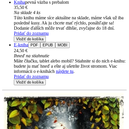
Kniha
pevná väzba s prebalom
35,50 €
Na sklade 4 ks
Túto knihu máme síce aktuálne na sklade, máme však už iba
posledné kusy. Ak ju chcete mať rýchlo, ponáhľajte sa!
Dodanie ďalších môže trvať dlhšie, zvyčajne do 18 dní.
Pridať do zoznamu
Vložiť do košíka
E-kniha
PDF
EPUB
MOBI
24,50 €
Ihneď na stiahnutie
Máte čítačku, tablet alebo mobil? Stiahnite si do nich e-knihu:
budete ju mať hneď a ešte aj ušetríte život stromom. Viac
informácii o e-knihách
nájdete tu
.
Pridať do zoznamu
Vložiť do košíka