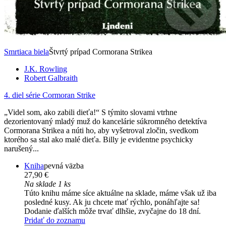
Smrtiaca biela
Štvrtý prípad Cormorana Strikea
J.K. Rowling
Robert Galbraith
4. diel série
Cormoran Strike
„Videl som, ako zabili dieťa!“ S týmito slovami vtrhne
dezorientovaný mladý muž do kancelárie súkromného detektíva
Cormorana Strikea a núti ho, aby vyšetroval zločin, svedkom
ktorého sa stal ako malé dieťa. Billy je evidentne psychicky
narušený...
Kniha
pevná väzba
27,90 €
Na sklade 1 ks
Túto knihu máme síce aktuálne na sklade, máme však už iba
posledné kusy. Ak ju chcete mať rýchlo, ponáhľajte sa!
Dodanie ďalších môže trvať dlhšie, zvyčajne do 18 dní.
Pridať do zoznamu