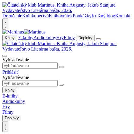
Doručenie
Kníhkupectvá
Knihovrátok
Poukážky
Knižný blog
Kontakt
E-knihy
Audioknihy
Hry
Filmy
Knihy
Doplnky
Vyhľadávanie
Prihlásiť
Vyhľadávanie
Knihy
E-knihy
Audioknihy
Hry
Filmy
Doplnky