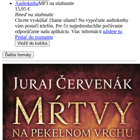
Audiokniha
MP3 na stiahnutie
15,95 €
Ihneď na stiahnutie
Chcete vyskúšať čítanie ušami? Na vypočutie audioknihy
vám postačí telefón. Pre čo najjednoduchšie počúvanie
odporúčame našu aplikáciu. Viac informácii
nájdete tu
.
Pridať do zoznamu
Vložiť do košíka
Ďalšie formáty