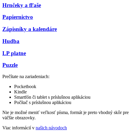
Hrnčeky a fľaše
Papiernictvo
Zápisníky a kalendáre
Hudba
LP platne
Puzzle
Prečítate na zariadeniach:
Pocketbook
Kindle
Smartfón či tablet s príslušnou aplikáciou
Počítač s príslušnou aplikáciou
Nie je možné meniť veľkosť písma, formát je preto vhodný skôr pre
väčšie obrazovky.
Viac informácií v
našich návodoch