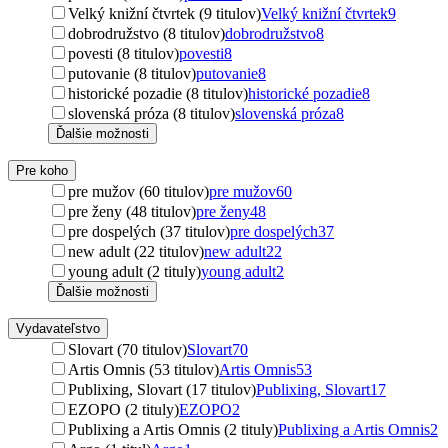
Velký knižní čtvrtek (9 titulov)
Velký knižní čtvrtek
9
dobrodružstvo (8 titulov)
dobrodružstvo
8
povesti (8 titulov)
povesti
8
putovanie (8 titulov)
putovanie
8
historické pozadie (8 titulov)
historické pozadie
8
slovenská próza (8 titulov)
slovenská próza
8
Ďalšie možnosti
Pre koho
pre mužov (60 titulov)
pre mužov
60
pre ženy (48 titulov)
pre ženy
48
pre dospelých (37 titulov)
pre dospelých
37
new adult (22 titulov)
new adult
22
young adult (2 tituly)
young adult
2
Ďalšie možnosti
Vydavateľstvo
Slovart (70 titulov)
Slovart
70
Artis Omnis (53 titulov)
Artis Omnis
53
Publixing, Slovart (17 titulov)
Publixing, Slovart
17
EZOPO (2 tituly)
EZOPO
2
Publixing a Artis Omnis (2 tituly)
Publixing a Artis Omnis
2