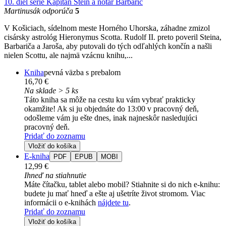
10. diel série
Kapitán Stein a notár Barbarič
Martinusák odporúča
5
V Košiciach, sídelnom meste Horného Uhorska, záhadne zmizol
cisársky astrológ Hieronymus Scotta. Rudolf II. preto poveril Steina,
Barbariča a Jaroša, aby putovali do tých odľahlých končín a našli
nielen Scottu, ale najmä vzácnu knihu,...
Kniha
pevná väzba s prebalom
16,70 €
Na sklade > 5 ks
Táto kniha sa môže na cestu ku vám vybrať prakticky
okamžite! Ak si ju objednáte do 13:00 v pracovný deň,
odošleme vám ju ešte dnes, inak najneskôr nasledujúci
pracovný deň.
Pridať do zoznamu
Vložiť do košíka
E-kniha
PDF
EPUB
MOBI
12,99 €
Ihneď na stiahnutie
Máte čítačku, tablet alebo mobil? Stiahnite si do nich e-knihu:
budete ju mať hneď a ešte aj ušetríte život stromom. Viac
informácii o e-knihách
nájdete tu
.
Pridať do zoznamu
Vložiť do košíka