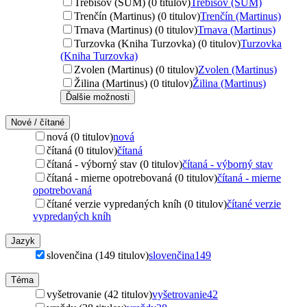
Trebišov (ŠUM) (0 titulov)
Trebišov (ŠUM)
Trenčín (Martinus) (0 titulov)
Trenčín (Martinus)
Trnava (Martinus) (0 titulov)
Trnava (Martinus)
Turzovka (Kniha Turzovka) (0 titulov)
Turzovka
(Kniha Turzovka)
Zvolen (Martinus) (0 titulov)
Zvolen (Martinus)
Žilina (Martinus) (0 titulov)
Žilina (Martinus)
Ďalšie možnosti
Nové / čítané
nová (0 titulov)
nová
čítaná (0 titulov)
čítaná
čítaná - výborný stav (0 titulov)
čítaná - výborný stav
čítaná - mierne opotrebovaná (0 titulov)
čítaná - mierne
opotrebovaná
čítané verzie vypredaných kníh (0 titulov)
čítané verzie
vypredaných kníh
Jazyk
slovenčina (149 titulov)
slovenčina
149
Téma
vyšetrovanie (42 titulov)
vyšetrovanie
42