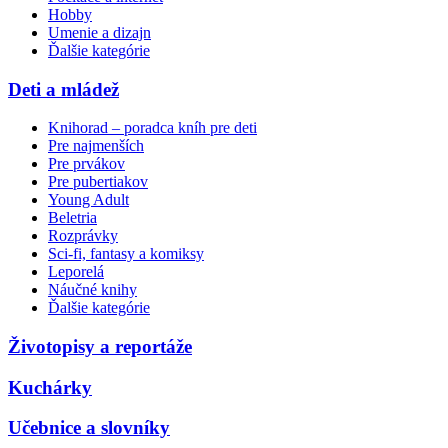
Hobby
Umenie a dizajn
Ďalšie kategórie
Deti a mládež
Knihorad – poradca kníh pre deti
Pre najmenších
Pre prvákov
Pre pubertiakov
Young Adult
Beletria
Rozprávky
Sci-fi, fantasy a komiksy
Leporelá
Náučné knihy
Ďalšie kategórie
Životopisy a reportáže
Kuchárky
Učebnice a slovníky