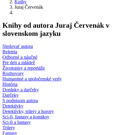
Knihy
Juraj Červenák
Knihy od autora Juraj Červenák v
slovenskom jazyku
Sledovať autora
Beletria
Odborné a náučné
Pre deti a mládež
Životopisy a reportáže
Rozhovory
Humanitné a spoločenské vedy
História
Doplnky a darčeky
Darčeky
S podpisom autora
Detektívky
Detektívky, trilery a horory
Sci-fi, fantasy a komiksy
Sci-fi a fantasy
Trilery
Fantasy