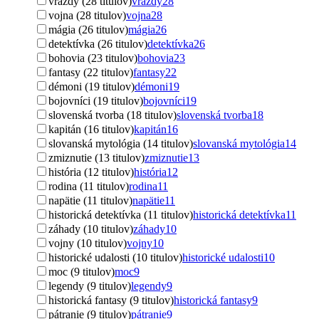
vraždy (28 titulov)
vraždy
28
vojna (28 titulov)
vojna
28
mágia (26 titulov)
mágia
26
detektívka (26 titulov)
detektívka
26
bohovia (23 titulov)
bohovia
23
fantasy (22 titulov)
fantasy
22
démoni (19 titulov)
démoni
19
bojovníci (19 titulov)
bojovníci
19
slovenská tvorba (18 titulov)
slovenská tvorba
18
kapitán (16 titulov)
kapitán
16
slovanská mytológia (14 titulov)
slovanská mytológia
14
zmiznutie (13 titulov)
zmiznutie
13
história (12 titulov)
história
12
rodina (11 titulov)
rodina
11
napätie (11 titulov)
napätie
11
historická detektívka (11 titulov)
historická detektívka
11
záhady (10 titulov)
záhady
10
vojny (10 titulov)
vojny
10
historické udalosti (10 titulov)
historické udalosti
10
moc (9 titulov)
moc
9
legendy (9 titulov)
legendy
9
historická fantasy (9 titulov)
historická fantasy
9
pátranie (9 titulov)
pátranie
9