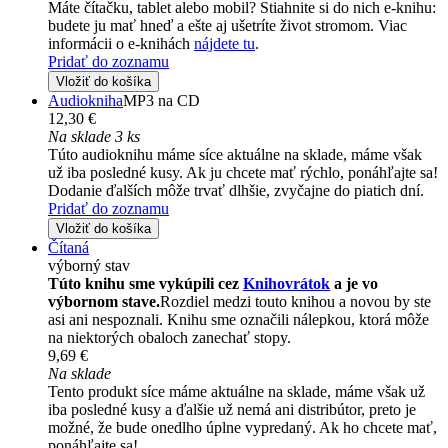
Máte čítačku, tablet alebo mobil? Stiahnite si do nich e-knihu:
budete ju mať hneď a ešte aj ušetríte život stromom. Viac
informácii o e-knihách
nájdete tu
.
Pridať do zoznamu
Vložiť do košíka
Audiokniha
MP3 na CD
12,30 €
Na sklade 3 ks
Túto audioknihu máme síce aktuálne na sklade, máme však
už iba posledné kusy. Ak ju chcete mať rýchlo, ponáhľajte sa!
Dodanie ďalších môže trvať dlhšie, zvyčajne do piatich dní.
Pridať do zoznamu
Vložiť do košíka
Čítaná
výborný stav
Túto knihu sme vykúpili cez
Knihovrátok
a je vo
výbornom stave.
Rozdiel medzi touto knihou a novou by ste
asi ani nespoznali. Knihu sme označili nálepkou, ktorá môže
na niektorých obaloch zanechať stopy.
9,69 €
Na sklade
Tento produkt síce máme aktuálne na sklade, máme však už
iba posledné kusy a ďalšie už nemá ani distribútor, preto je
možné, že bude onedlho úplne vypredaný. Ak ho chcete mať,
ponáhľajte sa!