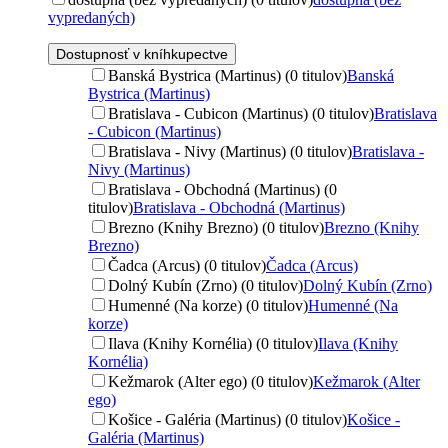
vypredaných)
Dostupnosť v kníhkupectve
Banská Bystrica (Martinus) (0 titulov)
Banská
Bystrica (Martinus)
Bratislava - Cubicon (Martinus) (0 titulov)
Bratislava
- Cubicon (Martinus)
Bratislava - Nivy (Martinus) (0 titulov)
Bratislava -
Nivy (Martinus)
Bratislava - Obchodná (Martinus) (0
titulov)
Bratislava - Obchodná (Martinus)
Brezno (Knihy Brezno) (0 titulov)
Brezno (Knihy
Brezno)
Čadca (Arcus) (0 titulov)
Čadca (Arcus)
Dolný Kubín (Zrno) (0 titulov)
Dolný Kubín (Zrno)
Humenné (Na korze) (0 titulov)
Humenné (Na
korze)
Ilava (Knihy Kornélia) (0 titulov)
Ilava (Knihy
Kornélia)
Kežmarok (Alter ego) (0 titulov)
Kežmarok (Alter
ego)
Košice - Galéria (Martinus) (0 titulov)
Košice -
Galéria (Martinus)