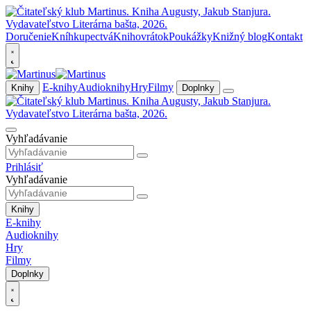
Doručenie
Kníhkupectvá
Knihovrátok
Poukážky
Knižný blog
Kontakt
E-knihy
Audioknihy
Hry
Filmy
Knihy
Doplnky
Vyhľadávanie
Prihlásiť
Vyhľadávanie
Knihy
E-knihy
Audioknihy
Hry
Filmy
Doplnky