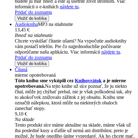
budete ju mať hneď a ešte aj ušetríte život stromom. Viac
informácii o e-knihách
nájdete tu
.
Pridať do zoznamu
Vložiť do košíka
Audiokniha
MP3 na stiahnutie
13,45 €
Ihneď na stiahnutie
Chcete vyskúšať čítanie ušami? Na vypočutie audioknihy
vám postačí telefón. Pre čo najjednoduchšie počúvanie
odporúčame našu aplikáciu. Viac informácii
nájdete tu
.
Pridať do zoznamu
Vložiť do košíka
Čítaná
mierne opotrebovaná
Túto knihu sme vykúpili cez
Knihovrátok
a je mierne
opotrebovaná.
Na tejto knihe už síce poznať, že ju niekto
čítal, môže jej chýbať prebal, nie je však poškodená tak, aby
to akokoľvek znižovalo zážitok z jej obsahu. Knihu sme
označili nálepkou, ktorá môže na niektorých obaloch
zanechať stopy.
9,10 €
Na sklade
Tento produkt síce máme aktuálne na sklade, máme však už
iba posledné kusy a ďalšie už nemá ani distribútor, preto je
možné, že bude onedlho úplne vypredaný. Ak ho chcete mať,