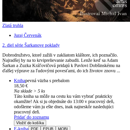
Zlatá truhla
Juraj Červenák
2. diel série
Šarkanove poklady
Dobrodružstvo, ktoré zažili v zakliatom kláštore, ich poznačilo.
Najradšej by na to krviprelievanie zabudli. Lenže keď sa Adam
Šarkan a Zuzka Kráľovičová pridajú k Pavlovi Dobšinskému na
ďalšej výprave za ľudovými povesťami, do ich životov znovu ...
Kniha
pevná väzba s prebalom
18,50 €
Na sklade > 5 ks
Táto kniha sa môže na cestu ku vám vybrať prakticky
okamžite! Ak si ju objednáte do 13:00 v pracovný deň,
odošleme vám ju ešte dnes, inak najneskôr nasledujúci
pracovný deň.
Pridať do zoznamu
Vložiť do košíka
E-kniha
PDF
EPUB
MOBI