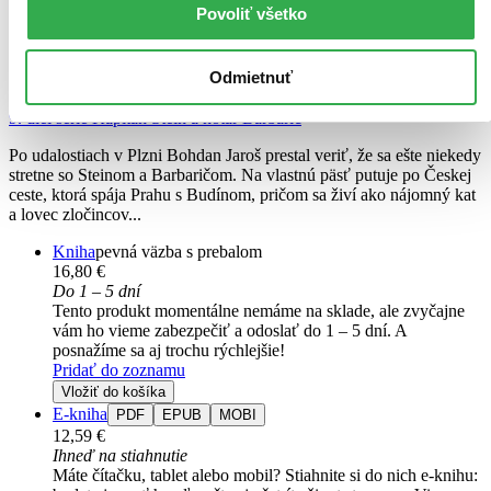
Povoliť všetko
Lovec čertov
Seržant Jaroš a veľké problémy v Malom Ríme
Odmietnuť
Juraj Červenák
9. diel série
Kapitán Stein a notár Barbarič
Po udalostiach v Plzni Bohdan Jaroš prestal veriť, že sa ešte niekedy
stretne so Steinom a Barbaričom. Na vlastnú päsť putuje po Českej
ceste, ktorá spája Prahu s Budínom, pričom sa živí ako nájomný kat
a lovec zločincov...
Kniha
pevná väzba s prebalom
16,80 €
Do 1 – 5 dní
Tento produkt momentálne nemáme na sklade, ale zvyčajne
vám ho vieme zabezpečiť a odoslať do 1 – 5 dní. A
posnažíme sa aj trochu rýchlejšie!
Pridať do zoznamu
Vložiť do košíka
E-kniha
PDF
EPUB
MOBI
12,59 €
Ihneď na stiahnutie
Máte čítačku, tablet alebo mobil? Stiahnite si do nich e-knihu: