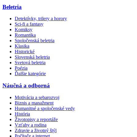
Beletria
Detektívky, trilery a horory
Sci-fi a fantasy
Komiksy
Romantika
Spoločenská beletria
Klasika
Historické
Slovenská beletria
Svetová beletria
Poézia
Ďalšie kategórie
Náučná a odborná
Motivácia a sebarozvoj
Biznis a manažment
Humanitné a spoločenské vedy
História
Životopisy a reportáže
Vzťahy a rodina
Zdravie a životný štýl
Počítače a internet