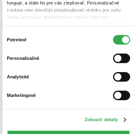
funguje, a stále ho pre vás zlepšovať. Personalizačné
cookies nám dovoľujú prispôsobovať stránku pre vašu
lepšiu orientáciu. Marketingové cookies nám zas
umožňujú zobrazenie relevantnej reklamy. Niektoré údaje
zdieľame aj s tretími stranami. Veľmi by nám pomohlo,
Výber
keby sme mohli používať všetky tieto cookies. Ďakujeme!
Potrebné
súhlasu
Personalizačné
Analytické
Marketingové
Zobraziť detaily