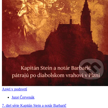
Anjel v podsvetí
Juraj Červenák
7. diel série
Kapitán Stein a notár Barbarič