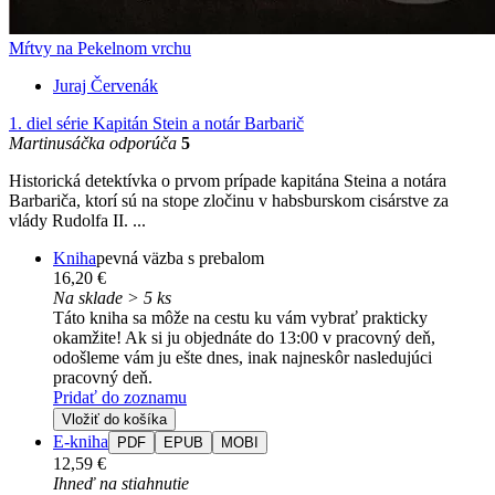
Mŕtvy na Pekelnom vrchu
Juraj Červenák
1. diel série
Kapitán Stein a notár Barbarič
Martinusáčka odporúča
5
Historická detektívka o prvom prípade kapitána Steina a notára
Barbariča, ktorí sú na stope zločinu v habsburskom cisárstve za
vlády Rudolfa II. ...
Kniha
pevná väzba s prebalom
16,20 €
Na sklade > 5 ks
Táto kniha sa môže na cestu ku vám vybrať prakticky
okamžite! Ak si ju objednáte do 13:00 v pracovný deň,
odošleme vám ju ešte dnes, inak najneskôr nasledujúci
pracovný deň.
Pridať do zoznamu
Vložiť do košíka
E-kniha
PDF
EPUB
MOBI
12,59 €
Ihneď na stiahnutie