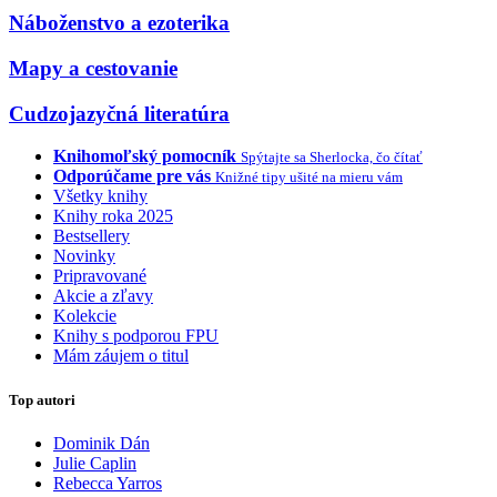
Náboženstvo a ezoterika
Mapy a cestovanie
Cudzojazyčná literatúra
Knihomoľský pomocník
Spýtajte sa Sherlocka, čo čítať
Odporúčame pre vás
Knižné tipy ušité na mieru vám
Všetky knihy
Knihy roka 2025
Bestsellery
Novinky
Pripravované
Akcie a zľavy
Kolekcie
Knihy s podporou FPU
Mám záujem o titul
Top autori
Dominik Dán
Julie Caplin
Rebecca Yarros