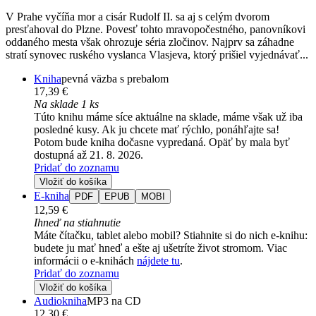
V Prahe vyčíňa mor a cisár Rudolf II. sa aj s celým dvorom
presťahoval do Plzne. Povesť tohto mravopočestného, panovníkovi
oddaného mesta však ohrozuje séria zločinov. Najprv sa záhadne
stratí synovec ruského vyslanca Vlasjeva, ktorý prišiel vyjednávať...
Kniha
pevná väzba s prebalom
17,39 €
Na sklade 1 ks
Túto knihu máme síce aktuálne na sklade, máme však už iba
posledné kusy. Ak ju chcete mať rýchlo, ponáhľajte sa!
Potom bude kniha dočasne vypredaná. Opäť by mala byť
dostupná až 21. 8. 2026.
Pridať do zoznamu
Vložiť do košíka
E-kniha
PDF
EPUB
MOBI
12,59 €
Ihneď na stiahnutie
Máte čítačku, tablet alebo mobil? Stiahnite si do nich e-knihu:
budete ju mať hneď a ešte aj ušetríte život stromom. Viac
informácii o e-knihách
nájdete tu
.
Pridať do zoznamu
Vložiť do košíka
Audiokniha
MP3 na CD
12,30 €