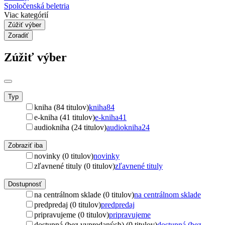
Spoločenská beletria
Viac kategórií
Zúžiť výber
Zoradiť
Zúžiť výber
Typ
kniha (84 titulov)
kniha
84
e-kniha (41 titulov)
e-kniha
41
audiokniha (24 titulov)
audiokniha
24
Zobraziť iba
novinky (0 titulov)
novinky
zľavnené tituly (0 titulov)
zľavnené tituly
Dostupnosť
na centrálnom sklade (0 titulov)
na centrálnom sklade
predpredaj (0 titulov)
predpredaj
pripravujeme (0 titulov)
pripravujeme
dostupná (bez vypredaných) (0 titulov)
dostupná (bez