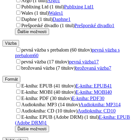
Argo (1 titul)
Argo
1
Publixing Ltd (1 titul)
Publixing Ltd
1
Wales (1 titul)
Wales
1
Daphne (1 titul)
Daphne
1
Prešporské divadlo (1 titul)
Prešporské divadlo
1
Ďalšie možnosti
Väzba
pevná väzba s prebalom (60 titulov)
pevná väzba s
prebalom
60
pevná väzba (17 titulov)
pevná väzba
17
brožovaná väzba (7 titulov)
brožovaná väzba
7
Formát
E-kniha: EPUB (41 titulov)
E-kniha: EPUB
41
E-kniha: MOBI (40 titulov)
E-kniha: MOBI
40
E-kniha: PDF (30 titulov)
E-kniha: PDF
30
Audiokniha: MP3 (14 titulov)
Audiokniha: MP3
14
Audiokniha: CD (10 titulov)
Audiokniha: CD
10
E-kniha: EPUB (Adobe DRM) (1 titul)
E-kniha: EPUB
(Adobe DRM)
1
Ďalšie možnosti