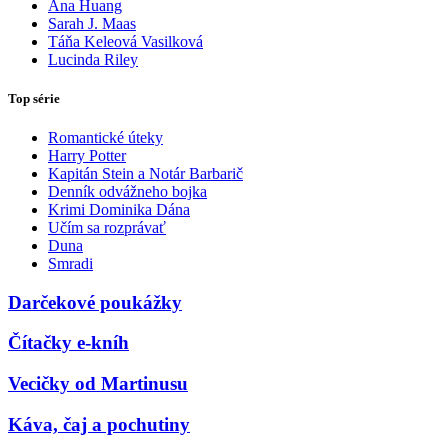
Ana Huang
Sarah J. Maas
Táňa Keleová Vasilková
Lucinda Riley
Top série
Romantické úteky
Harry Potter
Kapitán Stein a Notár Barbarič
Denník odvážneho bojka
Krimi Dominika Dána
Učím sa rozprávať
Duna
Smradi
Darčekové poukážky
Čítačky e-kníh
Vecičky od Martinusu
Káva, čaj a pochutiny