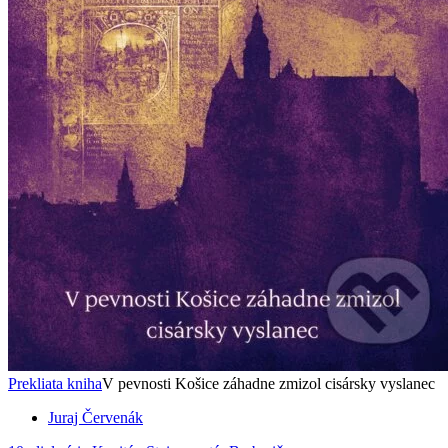
Prekliata kniha
V pevnosti Košice záhadne zmizol cisársky vyslanec
Juraj Červenák