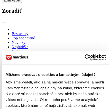
Zúžiť výber
Zoradiť
Bestsellery
Top hodnotené
Novinky
Najdrahšie
Najlacnejšie
Najvyššia zľava
149 produktov
Použité filtre
Zrušiť filtre
Môžeme pracovať s cookies a kontaktnými údajmi?
V slovenskom jazyku
Aby sme vedeli, ako sa na našom webe správate, a mohli
vám zobraziť tie najlepšie tipy na knihy, zbierame cookies.
Niektoré sú naozaj potrebné a bez nich by naša stránka
vôbec nefungovala. Okrem toho používame analytické
cookies, ktoré nám umožňujú zisťovať, ako náš web