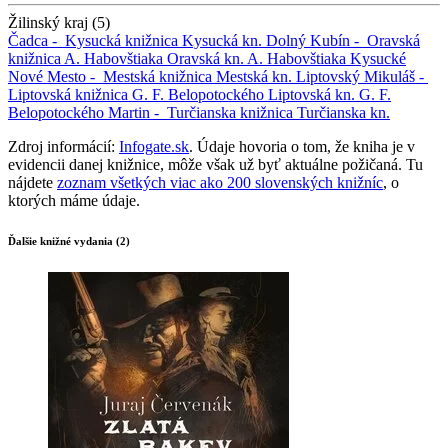
Žilinský kraj (5)
Čadca -
Kysucká knižnica
Kysucká kn.
Dolný Kubín -
Oravská
knižnica A. Habovštiaka
Oravská kn. A. Habovštiaka
Kysucké
Nové Mesto -
Mestská knižnica
Mestská kn.
Liptovský Mikuláš -
Liptovská knižnica G. F. Belopotockého
Liptovská kn. G. F.
Belopotockého
Martin -
Turčianska knižnica
Turčianska kn.
Zdroj informácií:
Infogate.sk
. Údaje hovoria o tom, že kniha je v
evidencii danej knižnice, môže však už byť aktuálne požičaná. Tu
nájdete
zoznam všetkých viac ako 200 slovenských knižníc
, o
ktorých máme údaje.
Ďalšie knižné vydania (2)