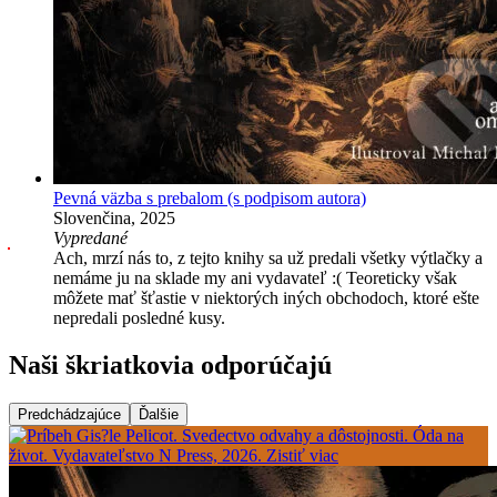
Pevná väzba s prebalom
(s podpisom autora)
Slovenčina, 2025
Vypredané
Ach, mrzí nás to, z tejto knihy sa už predali všetky výtlačky a
nemáme ju na sklade my ani vydavateľ :( Teoreticky však
môžete mať šťastie v niektorých iných obchodoch, ktoré ešte
nepredali posledné kusy.
Naši škriatkovia odporúčajú
Predchádzajúce
Ďalšie