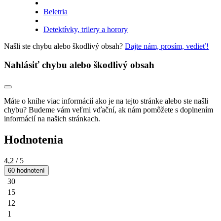
Beletria
Detektívky, trilery a horory
Našli ste chybu alebo škodlivý obsah?
Dajte nám, prosím, vedieť!
Nahlásiť chybu alebo škodlivý obsah
Máte o knihe viac informácií ako je na tejto stránke alebo ste našli
chybu? Budeme vám veľmi vďační, ak nám pomôžete s doplnením
informácií na našich stránkach.
Hodnotenia
4,2
/ 5
60 hodnotení
30
15
12
1