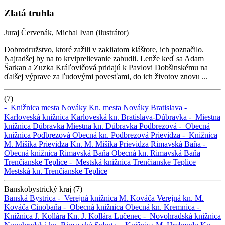
Zlatá truhla
Juraj Červenák, Michal Ivan (ilustrátor)
Dobrodružstvo, ktoré zažili v zakliatom kláštore, ich poznačilo.
Najradšej by na to krviprelievanie zabudli. Lenže keď sa Adam
Šarkan a Zuzka Kráľovičová pridajú k Pavlovi Dobšinskému na
ďalšej výprave za ľudovými povesťami, do ich životov znovu ...
(7)
-
Knižnica mesta Nováky
Kn. mesta Nováky
Bratislava -
Karloveská knižnica
Karloveská kn.
Bratislava-Dúbravka -
Miestna
knižnica Dúbravka
Miestna kn. Dúbravka
Podbrezová -
Obecná
knižnica Podbrezová
Obecná kn. Podbrezová
Prievidza -
Knižnica
M. Mišíka Prievidza
Kn. M. Mišíka Prievidza
Rimavská Baňa -
Obecná knižnica Rimavská Baňa
Obecná kn. Rimavská Baňa
Trenčianske Teplice -
Mestská knižnica Trenčianske Teplice
Mestská kn. Trenčianske Teplice
Banskobystrický kraj (7)
Banská Bystrica -
Verejná knižnica M. Kováča
Verejná kn. M.
Kováča
Cinobaňa -
Obecná knižnica
Obecná kn.
Kremnica -
Knižnica J. Kollára
Kn. J. Kollára
Lučenec -
Novohradská knižnica