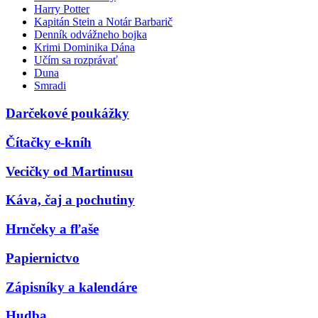
Harry Potter
Kapitán Stein a Notár Barbarič
Denník odvážneho bojka
Krimi Dominika Dána
Učím sa rozprávať
Duna
Smradi
Darčekové poukážky
Čítačky e-kníh
Vecičky od Martinusu
Káva, čaj a pochutiny
Hrnčeky a fľaše
Papiernictvo
Zápisníky a kalendáre
Hudba