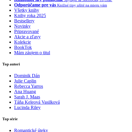
Odporúčame pre vás
Knižné tipy ušité na mieru vám
Všetky knihy
Knihy roka 2025
Bestsellery
Novinky
Pripravované
Akcie a zľavy
Kolekcie
BookTok
Mám záujem o titul
Top autori
Dominik Dán
Julie Caplin
Rebecca Yarros
Ana Huang
Sarah J. Maas
Táňa Keleová Vasilková
Lucinda Riley
Top série
Romantické úteky