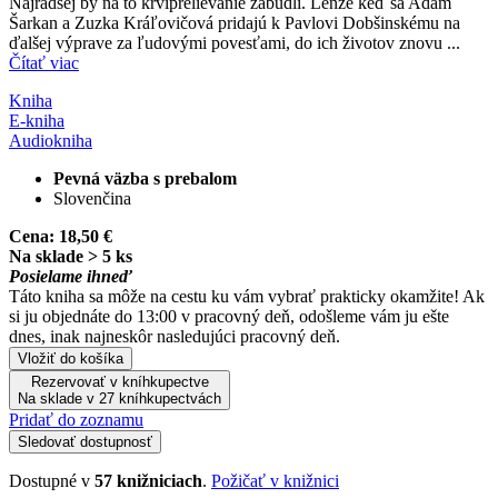
Najradšej by na to krviprelievanie zabudli. Lenže keď sa Adam
Šarkan a Zuzka Kráľovičová pridajú k Pavlovi Dobšinskému na
ďalšej výprave za ľudovými povesťami, do ich životov znovu ...
Čítať viac
Kniha
E-kniha
Audiokniha
Pevná väzba s prebalom
Slovenčina
Cena:
18,50 €
Na sklade > 5 ks
Posielame ihneď
Táto kniha sa môže na cestu ku vám vybrať prakticky okamžite! Ak
si ju objednáte do 13:00 v pracovný deň, odošleme vám ju ešte
dnes, inak najneskôr nasledujúci pracovný deň.
Vložiť do košíka
Rezervovať v kníhkupectve
Na sklade v 27 kníhkupectvách
Pridať do zoznamu
Sledovať dostupnosť
Dostupné v
57 knižniciach
.
Požičať v knižnici