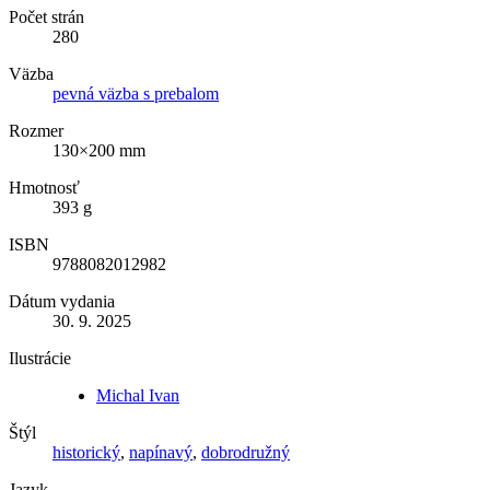
Počet strán
280
Väzba
pevná väzba s prebalom
Rozmer
130×200 mm
Hmotnosť
393 g
ISBN
9788082012982
Dátum vydania
30. 9. 2025
Ilustrácie
Michal Ivan
Štýl
historický
,
napínavý
,
dobrodružný
Jazyk