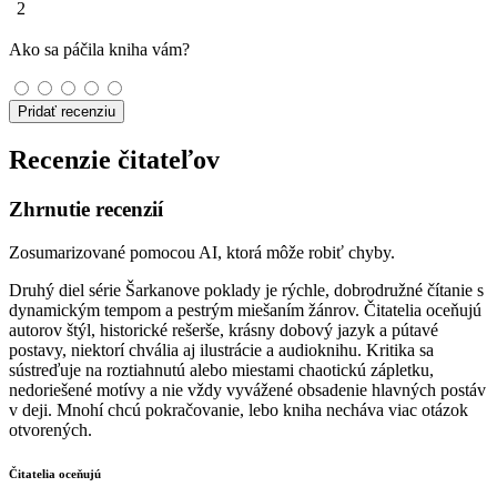
2
Ako sa páčila kniha vám?
Pridať recenziu
Recenzie čitateľov
Zhrnutie recenzií
Zosumarizované pomocou AI, ktorá môže robiť chyby.
Druhý diel série Šarkanove poklady je rýchle, dobrodružné čítanie s
dynamickým tempom a pestrým miešaním žánrov. Čitatelia oceňujú
autorov štýl, historické rešerše, krásny dobový jazyk a pútavé
postavy, niektorí chvália aj ilustrácie a audioknihu. Kritika sa
sústreďuje na roztiahnutú alebo miestami chaotickú zápletku,
nedoriešené motívy a nie vždy vyvážené obsadenie hlavných postáv
v deji. Mnohí chcú pokračovanie, lebo kniha necháva viac otázok
otvorených.
Čitatelia oceňujú