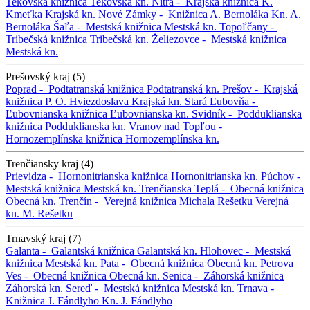
Tekovská knižnica
Tekovská kn.
Nitra -
Krajská knižnica K.
Kmeťka
Krajská kn.
Nové Zámky -
Knižnica A. Bernoláka
Kn. A.
Bernoláka
Šaľa -
Mestská knižnica
Mestská kn.
Topoľčany -
Tribečská knižnica
Tribečská kn.
Želiezovce -
Mestská knižnica
Mestská kn.
Prešovský kraj (5)
Poprad -
Podtatranská knižnica
Podtatranská kn.
Prešov -
Krajská
knižnica P. O. Hviezdoslava
Krajská kn.
Stará Ľubovňa -
Ľubovnianska knižnica
Ľubovnianska kn.
Svidník -
Podduklianska
knižnica
Podduklianska kn.
Vranov nad Topľou -
Hornozemplínska knižnica
Hornozemplínska kn.
Trenčiansky kraj (4)
Prievidza -
Hornonitrianska knižnica
Hornonitrianska kn.
Púchov -
Mestská knižnica
Mestská kn.
Trenčianska Teplá -
Obecná knižnica
Obecná kn.
Trenčín -
Verejná knižnica Michala Rešetku
Verejná
kn. M. Rešetku
Trnavský kraj (7)
Galanta -
Galantská knižnica
Galantská kn.
Hlohovec -
Mestská
knižnica
Mestská kn.
Pata -
Obecná knižnica
Obecná kn.
Petrova
Ves -
Obecná knižnica
Obecná kn.
Senica -
Záhorská knižnica
Záhorská kn.
Sereď -
Mestská knižnica
Mestská kn.
Trnava -
Knižnica J. Fándlyho
Kn. J. Fándlyho