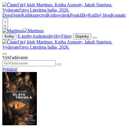
Doručenie
Kníhkupectvá
Knihovrátok
Poukážky
Knižný blog
Kontakt
E-knihy
Audioknihy
Hry
Filmy
Knihy
Doplnky
Vyhľadávanie
Prihlásiť