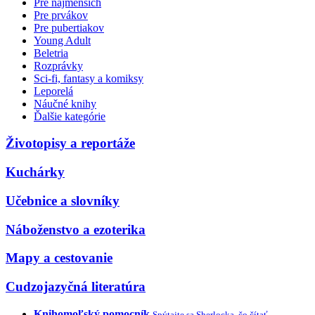
Pre najmenších
Pre prvákov
Pre pubertiakov
Young Adult
Beletria
Rozprávky
Sci-fi, fantasy a komiksy
Leporelá
Náučné knihy
Ďalšie kategórie
Životopisy a reportáže
Kuchárky
Učebnice a slovníky
Náboženstvo a ezoterika
Mapy a cestovanie
Cudzojazyčná literatúra
Knihomoľský pomocník
Spýtajte sa Sherlocka, čo čítať