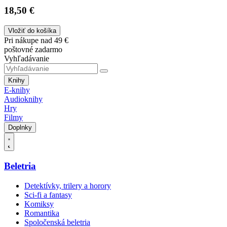
18,50 €
Vložiť do košíka
Pri nákupe nad 49 €
poštovné zadarmo
Vyhľadávanie
Knihy
E-knihy
Audioknihy
Hry
Filmy
Doplnky
Beletria
Detektívky, trilery a horory
Sci-fi a fantasy
Komiksy
Romantika
Spoločenská beletria