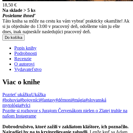
18,50 €
Na sklade > 5 ks
Posielame ihneď
Táto kniha sa môže na cestu ku vám vybrať prakticky okamžite! Ak
si ju objednáte do 13:00 v pracovný deň, odošleme vám ju ešte
dnes, inak najneskôr nasledujúci pracovný deň.
Do košíka
Popis knihy
Podrobnosti
Recenzie
O autorovi
Vydavateľstvo
Viac o knihe
Pozrieť ukážku
Ukážka
#bohovia
#bojovníci
#fantasy
#démoni
#mágia
#slovanská
mytológia
#vlci
Pozrite si rozhovor s Jurajom Červenákom nielen o Zlatej truhle na
našom Instagrame
Dobrodružstvo, ktoré zažili v zakliatom kláštore, ich poznačilo.
Najradšej by na to krviprelievanie zabudli.
Lenže keď sa Adam