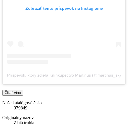
Zobraziť tento príspevok na Instagrame
Príspevok, ktorý zdieľa Kníhkupectvo Martinus (@martinus_sk)
Čítať viac
Naše katalógové číslo
979849
Originálny názov
Zlatá truhla