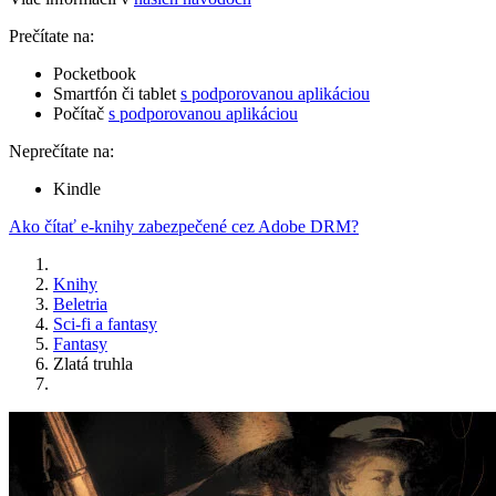
Prečítate na:
Pocketbook
Smartfón či tablet
s podporovanou aplikáciou
Počítač
s podporovanou aplikáciou
Neprečítate na:
Kindle
Ako čítať e-knihy zabezpečené cez Adobe DRM?
Knihy
Beletria
Sci-fi a fantasy
Fantasy
Zlatá truhla