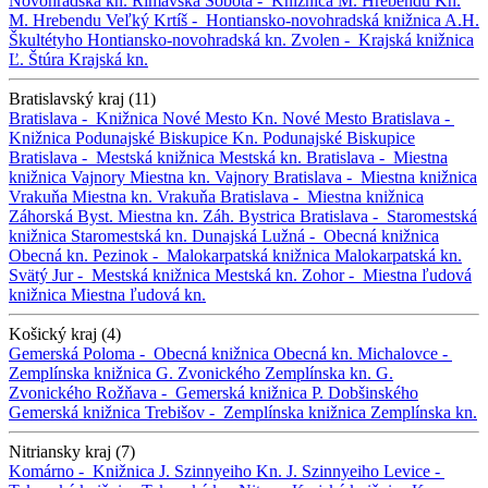
Novohradská kn.
Rimavská Sobota -
Knižnica M. Hrebendu
Kn.
M. Hrebendu
Veľký Krtíš -
Hontiansko-novohradská knižnica A.H.
Škultétyho
Hontiansko-novohradská kn.
Zvolen -
Krajská knižnica
Ľ. Štúra
Krajská kn.
Bratislavský kraj (11)
Bratislava -
Knižnica Nové Mesto
Kn. Nové Mesto
Bratislava -
Knižnica Podunajské Biskupice
Kn. Podunajské Biskupice
Bratislava -
Mestská knižnica
Mestská kn.
Bratislava -
Miestna
knižnica Vajnory
Miestna kn. Vajnory
Bratislava -
Miestna knižnica
Vrakuňa
Miestna kn. Vrakuňa
Bratislava -
Miestna knižnica
Záhorská Byst.
Miestna kn. Záh. Bystrica
Bratislava -
Staromestská
knižnica
Staromestská kn.
Dunajská Lužná -
Obecná knižnica
Obecná kn.
Pezinok -
Malokarpatská knižnica
Malokarpatská kn.
Svätý Jur -
Mestská knižnica
Mestská kn.
Zohor -
Miestna ľudová
knižnica
Miestna ľudová kn.
Košický kraj (4)
Gemerská Poloma -
Obecná knižnica
Obecná kn.
Michalovce -
Zemplínska knižnica G. Zvonického
Zemplínska kn. G.
Zvonického
Rožňava -
Gemerská knižnica P. Dobšinského
Gemerská knižnica
Trebišov -
Zemplínska knižnica
Zemplínska kn.
Nitriansky kraj (7)
Komárno -
Knižnica J. Szinnyeiho
Kn. J. Szinnyeiho
Levice -