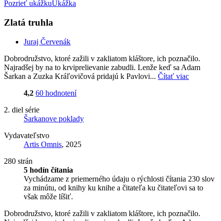
Pozrieť ukážku
Ukážka
Zlatá truhla
Juraj Červenák
Dobrodružstvo, ktoré zažili v zakliatom kláštore, ich poznačilo.
Najradšej by na to krviprelievanie zabudli. Lenže keď sa Adam
Šarkan a Zuzka Kráľovičová pridajú k Pavlovi...
Čítať viac
4,2
60 hodnotení
2. diel série
Šarkanove poklady
Vydavateľstvo
Artis Omnis
, 2025
280 strán
5 hodín čítania
Vychádzame z priemerného údaju o rýchlosti čítania 230 slov
za minútu, od knihy ku knihe a čitateľa ku čitateľovi sa to
však môže líšiť.
Dobrodružstvo, ktoré zažili v zakliatom kláštore, ich poznačilo.