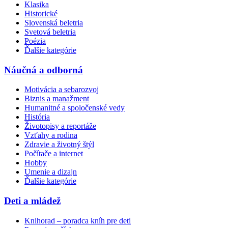
Klasika
Historické
Slovenská beletria
Svetová beletria
Poézia
Ďalšie kategórie
Náučná a odborná
Motivácia a sebarozvoj
Biznis a manažment
Humanitné a spoločenské vedy
História
Životopisy a reportáže
Vzťahy a rodina
Zdravie a životný štýl
Počítače a internet
Hobby
Umenie a dizajn
Ďalšie kategórie
Deti a mládež
Knihorad – poradca kníh pre deti