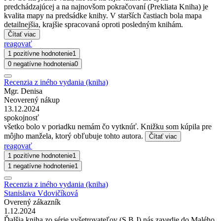
predchádzajúcej a na najnovšom pokračovaní (Prekliata Kniha) je
kvalita mapy na predsádke knihy. V starších častiach bola mapa
detailnejšia, krajšie spracovaná oproti posledným knihám.
Čítať viac
reagovať
1 pozitívne hodnotenie
1
0 negatívne hodnotenia
0
Recenzia z iného vydania (kniha)
Mgr. Denisa
Neoverený nákup
13.12.2024
spokojnosť
všetko bolo v poriadku nemám čo vytknúť. Knižku som kúpila pre
môjho manžela, ktorý obľubuje tohto autora.
Čítať viac
reagovať
1 pozitívne hodnotenie
1
1 negatívne hodnotenie
1
Recenzia z iného vydania (kniha)
Stanislava Vdovičíková
Overený zákazník
1.12.2024
Ďalšia kniha zo série vyšetrovateľov (S,B,J) nás zavedie do Malého