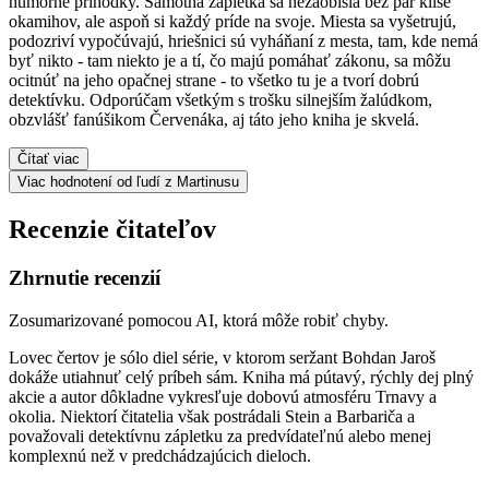
humorné príhodky. Samotná zápletka sa nezaobišla bez pár klišé
okamihov, ale aspoň si každý príde na svoje. Miesta sa vyšetrujú,
podozriví vypočúvajú, hriešnici sú vyháňaní z mesta, tam, kde nemá
byť nikto - tam niekto je a tí, čo majú pomáhať zákonu, sa môžu
ocitnúť na jeho opačnej strane - to všetko tu je a tvorí dobrú
detektívku. Odporúčam všetkým s trošku silnejším žalúdkom,
obzvlášť fanúšikom Červenáka, aj táto jeho kniha je skvelá.
Čítať viac
Viac hodnotení od ľudí z Martinusu
Recenzie čitateľov
Zhrnutie recenzií
Zosumarizované pomocou AI, ktorá môže robiť chyby.
Lovec čertov je sólo diel série, v ktorom seržant Bohdan Jaroš
dokáže utiahnuť celý príbeh sám. Kniha má pútavý, rýchly dej plný
akcie a autor dôkladne vykresľuje dobovú atmosféru Trnavy a
okolia. Niektorí čitatelia však postrádali Stein a Barbariča a
považovali detektívnu zápletku za predvídateľnú alebo menej
komplexnú než v predchádzajúcich dieloch.