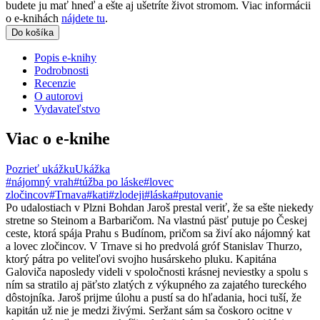
budete ju mať hneď a ešte aj ušetríte život stromom. Viac informácii
o e-knihách
nájdete tu
.
Do košíka
Popis e-knihy
Podrobnosti
Recenzie
O autorovi
Vydavateľstvo
Viac o e-knihe
Pozrieť ukážku
Ukážka
#nájomný vrah
#túžba po láske
#lovec
zločincov
#Trnava
#kati
#zlodeji
#láska
#putovanie
Po udalostiach v Plzni Bohdan Jaroš prestal veriť, že sa ešte niekedy
stretne so Steinom a Barbaričom. Na vlastnú päsť putuje po Českej
ceste, ktorá spája Prahu s Budínom, pričom sa živí ako nájomný kat
a lovec zločincov. V Trnave si ho predvolá gróf Stanislav Thurzo,
ktorý pátra po veliteľovi svojho husárskeho pluku. Kapitána
Galoviča naposledy videli v spoločnosti krásnej neviestky a spolu s
ním sa stratilo aj päťsto zlatých z výkupného za zajatého tureckého
dôstojníka. Jaroš prijme úlohu a pustí sa do hľadania, hoci tuší, že
kapitán už nie je medzi živými. Seržant sám sa čoskoro ocitne v