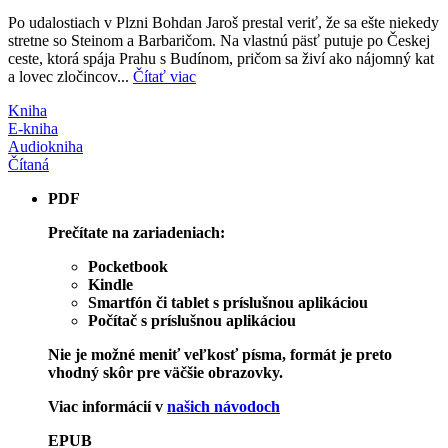
Po udalostiach v Plzni Bohdan Jaroš prestal veriť, že sa ešte niekedy
stretne so Steinom a Barbaričom. Na vlastnú päsť putuje po Českej
ceste, ktorá spája Prahu s Budínom, pričom sa živí ako nájomný kat
a lovec zločincov...
Čítať viac
Kniha
E-kniha
Audiokniha
Čítaná
PDF
Prečítate na zariadeniach:
Pocketbook
Kindle
Smartfón či tablet s príslušnou aplikáciou
Počítač s príslušnou aplikáciou
Nie je možné meniť veľkosť písma, formát je preto
vhodný skôr pre väčšie obrazovky.
Viac informácií v
našich návodoch
EPUB