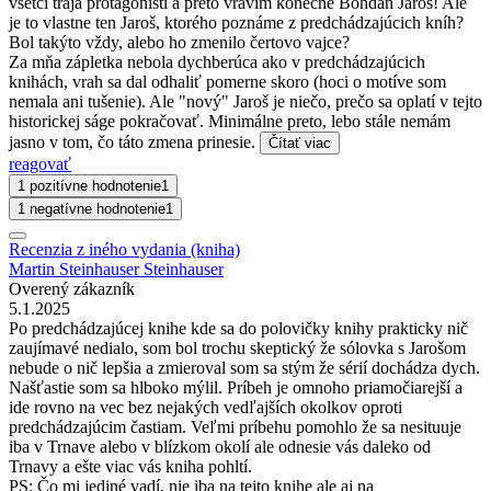
všetci traja protagonisti a preto vravím konečne Bohdan Jaroš! Ale
je to vlastne ten Jaroš, ktorého poznáme z predchádzajúcich kníh?
Bol takýto vždy, alebo ho zmenilo čertovo vajce?
Za mňa zápletka nebola dychberúca ako v predchádzajúcich
knihách, vrah sa dal odhaliť pomerne skoro (hoci o motíve som
nemala ani tušenie). Ale "nový" Jaroš je niečo, prečo sa oplatí v tejto
historickej ságe pokračovať. Minimálne preto, lebo stále nemám
jasno v tom, čo táto zmena prinesie.
Čítať viac
reagovať
1 pozitívne hodnotenie
1
1 negatívne hodnotenie
1
Recenzia z iného vydania (kniha)
Martin Steinhauser Steinhauser
Overený zákazník
5.1.2025
Po predchádzajúcej knihe kde sa do polovičky knihy prakticky nič
zaujímavé nedialo, som bol trochu skeptický že sólovka s Jarošom
nebude o nič lepšia a zmieroval som sa stým že sérií dochádza dych.
Našťastie som sa hlboko mýlil. Príbeh je omnoho priamočiarejší a
ide rovno na vec bez nejakých vedľajších okolkov oproti
predchádzajúcim častiam. Veľmi príbehu pomohlo že sa nesituuje
iba v Trnave alebo v blízkom okolí ale odnesie vás daleko od
Trnavy a ešte viac vás kniha pohltí.
PS: Čo mi jediné vadí, nie iba na tejto knihe ale aj na