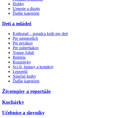
Hobby
Umenie a dizajn
Ďalšie kategórie
Deti a mládež
Knihorad – poradca kníh pre deti
Pre najmenších
Pre prvákov
Pre pubertiakov
Young Adult
Beletria
Rozprávky
Sci-fi, fantasy a komiksy
Leporelá
Náučné knihy
Ďalšie kategórie
Životopisy a reportáže
Kuchárky
Učebnice a slovníky