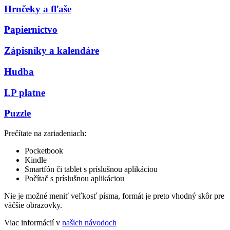
Hrnčeky a fľaše
Papiernictvo
Zápisníky a kalendáre
Hudba
LP platne
Puzzle
Prečítate na zariadeniach:
Pocketbook
Kindle
Smartfón či tablet s príslušnou aplikáciou
Počítač s príslušnou aplikáciou
Nie je možné meniť veľkosť písma, formát je preto vhodný skôr pre
väčšie obrazovky.
Viac informácií v
našich návodoch