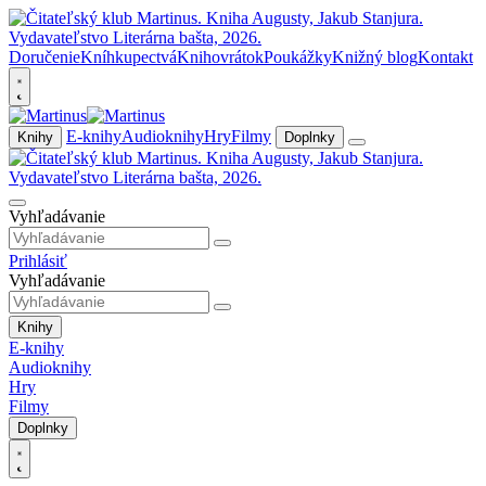
Doručenie
Kníhkupectvá
Knihovrátok
Poukážky
Knižný blog
Kontakt
E-knihy
Audioknihy
Hry
Filmy
Knihy
Doplnky
Vyhľadávanie
Prihlásiť
Vyhľadávanie
Knihy
E-knihy
Audioknihy
Hry
Filmy
Doplnky