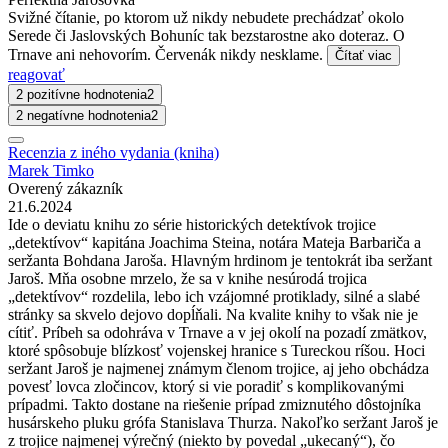
Svižné čítanie, po ktorom už nikdy nebudete prechádzať okolo
Serede či Jaslovských Bohuníc tak bezstarostne ako doteraz. O
Trnave ani nehovorím. Červenák nikdy nesklame.
Čítať viac
reagovať
2 pozitívne hodnotenia
2
2 negatívne hodnotenia
2
Recenzia z iného vydania (kniha)
Marek Timko
Overený zákazník
21.6.2024
Ide o deviatu knihu zo série historických detektívok trojice
„detektívov“ kapitána Joachima Steina, notára Mateja Barbariča a
seržanta Bohdana Jaroša. Hlavným hrdinom je tentokrát iba seržant
Jaroš. Mňa osobne mrzelo, že sa v knihe nesúrodá trojica
„detektívov“ rozdelila, lebo ich vzájomné protiklady, silné a slabé
stránky sa skvelo dejovo dopĺňali. Na kvalite knihy to však nie je
cítiť. Príbeh sa odohráva v Trnave a v jej okolí na pozadí zmätkov,
ktoré spôsobuje blízkosť vojenskej hranice s Tureckou ríšou. Hoci
seržant Jaroš je najmenej známym členom trojice, aj jeho obchádza
povesť lovca zločincov, ktorý si vie poradiť s komplikovanými
prípadmi. Takto dostane na riešenie prípad zmiznutého dôstojníka
husárskeho pluku grófa Stanislava Thurza. Nakoľko seržant Jaroš je
z trojice najmenej výrečný (niekto by povedal „ukecaný“), čo