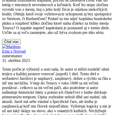
hľadania zmiznutého kapitána, pričom sa zamotáva čoraz viac do
intríg v miestnych nevestincoch a krčmách. Keď ho stopy zločinu
vyvedú von z mesta, boj o jeho holý život je otázkou niekoľkých
hodín. Obháji Jaroš svoje vyšetrovacie schopnosti aj bez spolupráce
so Steinom, či Barbaričom? Podarí sa mu nájsť kapitána husárskeho
pluku a rozpliesť klbko zločinu ktoré siaha ďaleko za brány mesta
Trnava? O napätie naprieč kapitolami je postarané aj v tomto diele.
Určite sa aj veľa zasmejete, ako už býva zvykom pre túto sériu.
Čítať viac
Ema z Nesvad
zamestnanec
31. októbra 2023
Tento počin je výborný a som rada, že autor si trúfol rozdeliť silnú
trojicu a každej postave venovať (aspoň) 1 diel. Tento diel o
seržantovi Jarošovi je napínavý, zaujímavý, dobre a rýchlo sa číta a
nič mu nechýba. Vstup do Trnavy v roku 1600 sa mi veľmi
pozdával - celkovo sa mi veľmi páči, ako podrobne si autor
naštuduje historické fakty a potom ich čitateľovi v knihe dávkuje
primeraným tempom. Opisy rozhodne neboli dlhé ani nudné, tak
akurát. Jaroš má sebe vlastné a špecifické čaro, ale kniha je
zaujímavá,aj keď mu človek nepodľahne. Vyšetruje logicky a nie je
už ani taký skúpy na slovo, ako v ostatných knihách. Nechýbajú