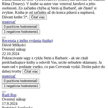
Ríma (Trnavy). V knihe sa autor viac venoval Jarošovi a jeho
osobnosti. Zo začiatku chýba aj Stein aj Barbarič, ale čitateľ si
zvykne. Kniha je od začiatku až do konca pútavá a napínavá.
Dávam knihe 5*.
Čítať viac
reagovať
0 pozitívne hodnotenia
0
1 negatívne hodnotenie
1
Recenzia z iného vydania (kniha)
Dávid Miškolci
Overený nákup
22.10.2024
Pokracovanie sagy z cyklu Stein a Barbaric - ak ste citali
predchadzajuce knihy a oslovili Vas, urcite nebudete sklamany. Ja
mam rad v podstate vsetko, co pan Cervenak vydal. Drzim palce do
dalsej tvorby
Čítať viac
reagovať
0 pozitívne hodnotenia
0
1 negatívne hodnotenie
1
Rudi Rus
Overený nákup
17.9.2024
Perfektná Jarošovka