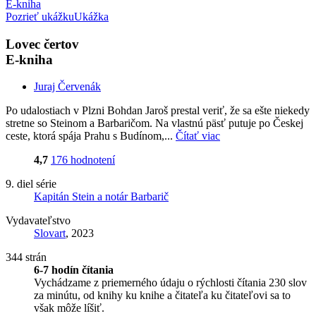
E-kniha
Pozrieť ukážku
Ukážka
Lovec čertov
E-kniha
Juraj Červenák
Po udalostiach v Plzni Bohdan Jaroš prestal veriť, že sa ešte niekedy
stretne so Steinom a Barbaričom. Na vlastnú päsť putuje po Českej
ceste, ktorá spája Prahu s Budínom,...
Čítať viac
4,7
176 hodnotení
9. diel série
Kapitán Stein a notár Barbarič
Vydavateľstvo
Slovart
, 2023
344 strán
6-7 hodín čítania
Vychádzame z priemerného údaju o rýchlosti čítania 230 slov
za minútu, od knihy ku knihe a čitateľa ku čitateľovi sa to
však môže líšiť.