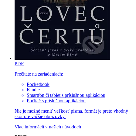
PDF
Prečítate na zariadeniach:
Pocketbook
Kindle
Smartfón či tablet s príslušnou aplikáciou
Počítač s príslušnou aplikáciou
Nie je možné meniť veľkosť písma, formát je preto vhodný
skôr pre väčšie obrazovky.
Viac informácií v
našich návodoch