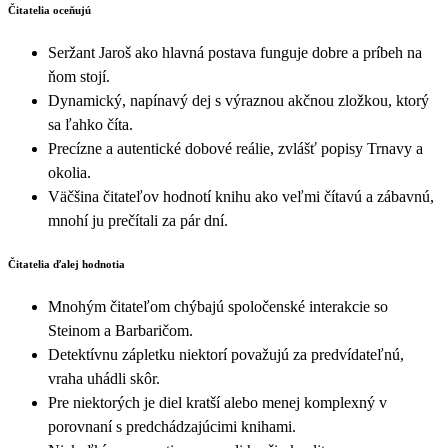
Čitatelia oceňujú
Seržant Jaroš ako hlavná postava funguje dobre a príbeh na
ňom stojí.
Dynamický, napínavý dej s výraznou akčnou zložkou, ktorý
sa ľahko číta.
Precízne a autentické dobové reálie, zvlášť popisy Trnavy a
okolia.
Väčšina čitateľov hodnotí knihu ako veľmi čítavú a zábavnú,
mnohí ju prečítali za pár dní.
Čitatelia ďalej hodnotia
Mnohým čitateľom chýbajú spoločenské interakcie so
Steinom a Barbaričom.
Detektívnu zápletku niektorí považujú za predvídateľnú,
vraha uhádli skôr.
Pre niektorých je diel kratší alebo menej komplexný v
porovnaní s predchádzajúcimi knihami.