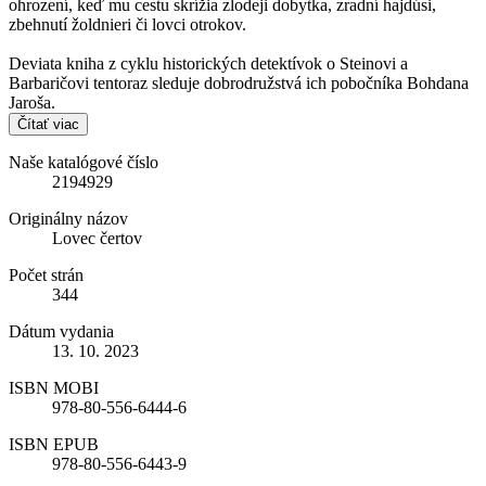
ohrození, keď mu cestu skrížia zlodeji dobytka, zradní hajdúsi,
zbehnutí žoldnieri či lovci otrokov.
Deviata kniha z cyklu historických detektívok o Steinovi a
Barbaričovi tentoraz sleduje dobrodružstvá ich pobočníka Bohdana
Jaroša.
Čítať viac
Naše katalógové číslo
2194929
Originálny názov
Lovec čertov
Počet strán
344
Dátum vydania
13. 10. 2023
ISBN MOBI
978-80-556-6444-6
ISBN EPUB
978-80-556-6443-9