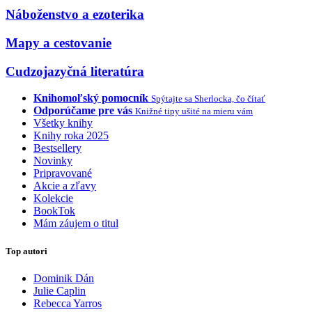
Náboženstvo a ezoterika
Mapy a cestovanie
Cudzojazyčná literatúra
Knihomoľský pomocník
Spýtajte sa Sherlocka, čo čítať
Odporúčame pre vás
Knižné tipy ušité na mieru vám
Všetky knihy
Knihy roka 2025
Bestsellery
Novinky
Pripravované
Akcie a zľavy
Kolekcie
BookTok
Mám záujem o titul
Top autori
Dominik Dán
Julie Caplin
Rebecca Yarros