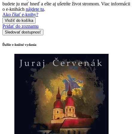
budete ju mať hneď a ešte aj ušetríte život stromom. Viac informácii
o e-knihách
nájdete tu
.
Ako čítať e-knihy?
Vložiť do košíka
Pridať do zoznamu
Sledovať dostupnosť
Ďalšie e-knižné vydania