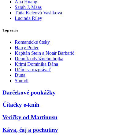
Ana Huang
Sarah J. Maas
Táňa Keleová Vasilková
Lucinda Riley
Top série
Romantické úteky
Harry Potter
Kapitán Stein a Notár Barbarič
Denník odvážneho bojka
Krimi Dominika Dána
Učím sa rozprávať
Duna
Smradi
Darčekové poukážky
Čítačky e-kníh
Vecičky od Martinusu
Káva, čaj a pochutiny