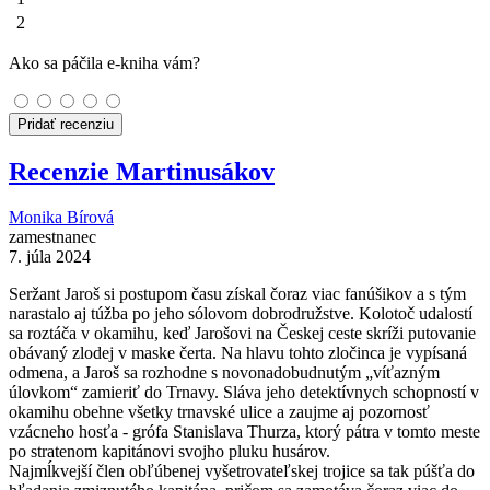
2
Ako sa páčila e-kniha vám?
Pridať recenziu
Recenzie Martinusákov
Monika Bírová
zamestnanec
7. júla 2024
Seržant Jaroš si postupom času získal čoraz viac fanúšikov a s tým
narastalo aj túžba po jeho sólovom dobrodružstve. Kolotoč udalostí
sa roztáča v okamihu, keď Jarošovi na Českej ceste skríži putovanie
obávaný zlodej v maske čerta. Na hlavu tohto zločinca je vypísaná
odmena, a Jaroš sa rozhodne s novonadobudnutým „víťazným
úlovkom“ zamieriť do Trnavy. Sláva jeho detektívnych schopností v
okamihu obehne všetky trnavské ulice a zaujme aj pozornosť
vzácneho hosťa - grófa Stanislava Thurza, ktorý pátra v tomto meste
po stratenom kapitánovi svojho pluku husárov.
Najmĺkvejší člen obľúbenej vyšetrovateľskej trojice sa tak púšťa do