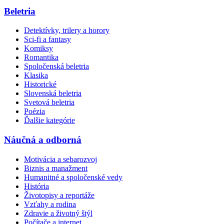
Beletria
Detektívky, trilery a horory
Sci-fi a fantasy
Komiksy
Romantika
Spoločenská beletria
Klasika
Historické
Slovenská beletria
Svetová beletria
Poézia
Ďalšie kategórie
Náučná a odborná
Motivácia a sebarozvoj
Biznis a manažment
Humanitné a spoločenské vedy
História
Životopisy a reportáže
Vzťahy a rodina
Zdravie a životný štýl
Počítače a internet