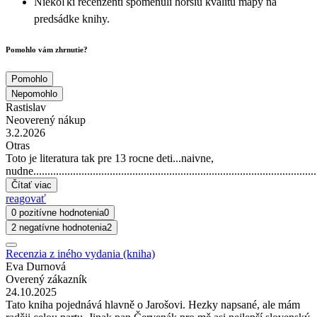
Niekoľkí recenzenti spomenuli horšiu kvalitu mapy na
predsádke knihy.
Pomohlo vám zhrnutie?
Pomohlo
Nepomohlo
Rastislav
Neoverený nákup
3.2.2026
Otras
Toto je literatura tak pre 13 rocne deti...naivne,
nudne......................................................................................................
Čítať viac
reagovať
0 pozitívne hodnotenia
0
2 negatívne hodnotenia
2
Recenzia z iného vydania (kniha)
Eva Durnová
Overený zákazník
24.10.2025
Tato kniha pojednává hlavně o Jarošovi. Hezky napsané, ale mám