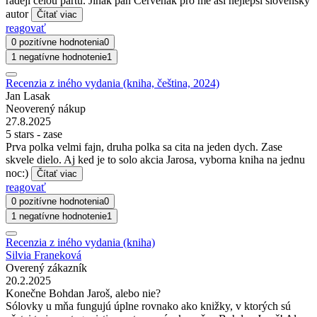
raději celou partu. Jinak pan Červenák pro mě asi nejlepší slovenský
autor
Čítať viac
reagovať
0 pozitívne hodnotenia
0
1 negatívne hodnotenie
1
Recenzia z iného vydania (kniha, čeština, 2024)
Jan Lasak
Neoverený nákup
27.8.2025
5 stars - zase
Prva polka velmi fajn, druha polka sa cita na jeden dych. Zase
skvele dielo. Aj ked je to solo akcia Jarosa, vyborna kniha na jednu
noc:)
Čítať viac
reagovať
0 pozitívne hodnotenia
0
1 negatívne hodnotenie
1
Recenzia z iného vydania (kniha)
Silvia Franeková
Overený zákazník
20.2.2025
Konečne Bohdan Jaroš, alebo nie?
Sólovky u mňa fungujú úplne rovnako ako knižky, v ktorých sú