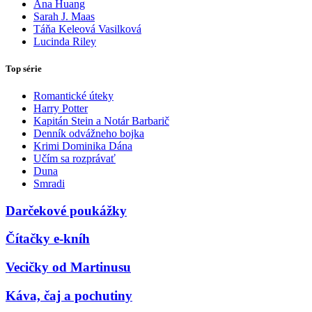
Ana Huang
Sarah J. Maas
Táňa Keleová Vasilková
Lucinda Riley
Top série
Romantické úteky
Harry Potter
Kapitán Stein a Notár Barbarič
Denník odvážneho bojka
Krimi Dominika Dána
Učím sa rozprávať
Duna
Smradi
Darčekové poukážky
Čítačky e-kníh
Vecičky od Martinusu
Káva, čaj a pochutiny