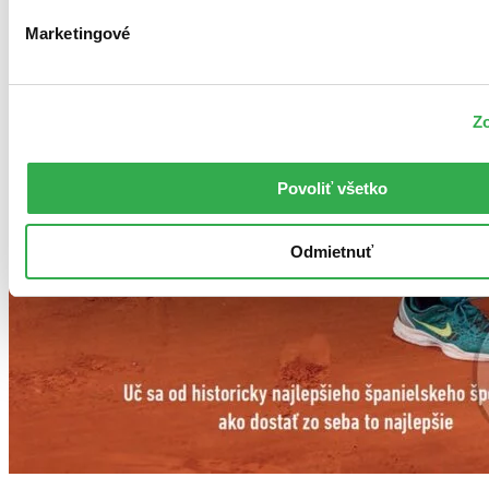
Marketingové
Zo
Povoliť všetko
Odmietnuť