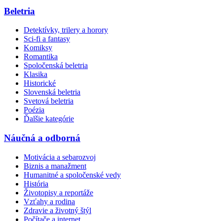
Beletria
Detektívky, trilery a horory
Sci-fi a fantasy
Komiksy
Romantika
Spoločenská beletria
Klasika
Historické
Slovenská beletria
Svetová beletria
Poézia
Ďalšie kategórie
Náučná a odborná
Motivácia a sebarozvoj
Biznis a manažment
Humanitné a spoločenské vedy
História
Životopisy a reportáže
Vzťahy a rodina
Zdravie a životný štýl
Počítače a internet