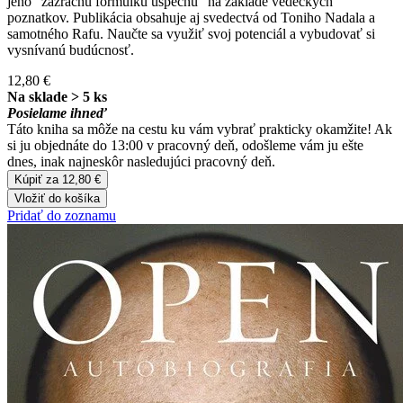
jeho "zázračnú formulku úspechu" na základe vedeckých
poznatkov. Publikácia obsahuje aj svedectvá od Toniho Nadala a
samotného Rafu. Naučte sa využiť svoj potenciál a vybudovať si
vysnívanú budúcnosť.
12,80 €
Na sklade > 5 ks
Posielame ihneď
Táto kniha sa môže na cestu ku vám vybrať prakticky okamžite! Ak
si ju objednáte do 13:00 v pracovný deň, odošleme vám ju ešte
dnes, inak najneskôr nasledujúci pracovný deň.
Kúpiť za 12,80 €
Vložiť do košíka
Pridať do zoznamu