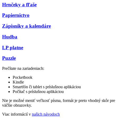
Hrnčeky a fľaše
Papiernictvo
Zápisníky a kalendáre
Hudba
LP platne
Puzzle
Prečítate na zariadeniach:
Pocketbook
Kindle
Smartfón či tablet s príslušnou aplikáciou
Počítač s príslušnou aplikáciou
Nie je možné meniť veľkosť písma, formát je preto vhodný skôr pre
väčšie obrazovky.
Viac informácií v
našich návodoch