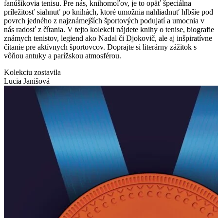
fanúšikovia tenisu. Pre nás, knihomoľov, je to opäť špeciálna
príležitosť siahnuť po knihách, ktoré umožnia nahliadnuť hlbšie pod
povrch jedného z najznámejších športových podujatí a umocnia v
nás radosť z čítania. V tejto kolekcii nájdete knihy o tenise, biografie
známych tenistov, legiend ako Nadal či Djokovič, ale aj inšpiratívne
čítanie pre aktívnych športovcov. Doprajte si literárny zážitok s
vôňou antuky a parížskou atmosférou.
Kolekciu zostavila
Lucia Janišová