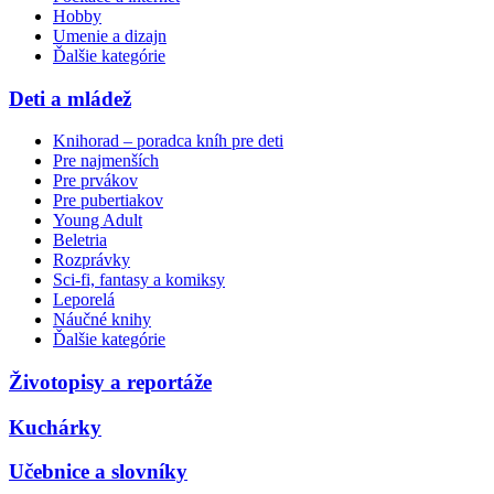
Hobby
Umenie a dizajn
Ďalšie kategórie
Deti a mládež
Knihorad – poradca kníh pre deti
Pre najmenších
Pre prvákov
Pre pubertiakov
Young Adult
Beletria
Rozprávky
Sci-fi, fantasy a komiksy
Leporelá
Náučné knihy
Ďalšie kategórie
Životopisy a reportáže
Kuchárky
Učebnice a slovníky