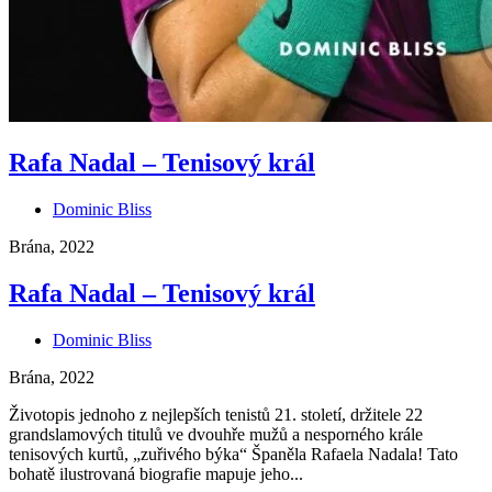
Rafa Nadal – Tenisový král
Dominic Bliss
Brána, 2022
Rafa Nadal – Tenisový král
Dominic Bliss
Brána, 2022
Životopis jednoho z nejlepších tenistů 21. století, držitele 22
grandslamových titulů ve dvouhře mužů a nesporného krále
tenisových kurtů, „zuřivého býka“ Španěla Rafaela Nadala! Tato
bohatě ilustrovaná biografie mapuje jeho...