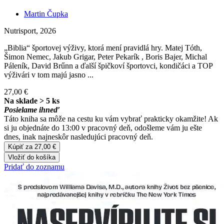
Martin Čupka
Nutrisport, 2026
„Biblia“ športovej výživy, ktorá mení pravidlá hry. Matej Tóth,
Šimon Nemec, Jakub Grigar, Peter Pekarík , Boris Bajer, Michal
Páleník, David Brűnn a ďalší špičkoví športovci, kondičáci a TOP
výživári v tom majú jasno ...
27,00 €
Na sklade > 5 ks
Posielame ihneď
Táto kniha sa môže na cestu ku vám vybrať prakticky okamžite! Ak
si ju objednáte do 13:00 v pracovný deň, odošleme vám ju ešte
dnes, inak najneskôr nasledujúci pracovný deň.
Kúpiť za 27,00 €
Vložiť do košíka
Pridať do zoznamu