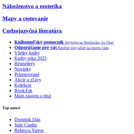
Náboženstvo a ezoterika
Mapy a cestovanie
Cudzojazyčná literatúra
Knihomoľský pomocník
Spýtajte sa Sherlocka, čo čítať
Odporúčame pre vás
Knižné tipy ušité na mieru vám
Všetky knihy
Knihy roka 2025
Bestsellery
Novinky
Pripravované
Akcie a zľavy
Kolekcie
BookTok
Mám záujem o titul
Top autori
Dominik Dán
Julie Caplin
Rebecca Yarros