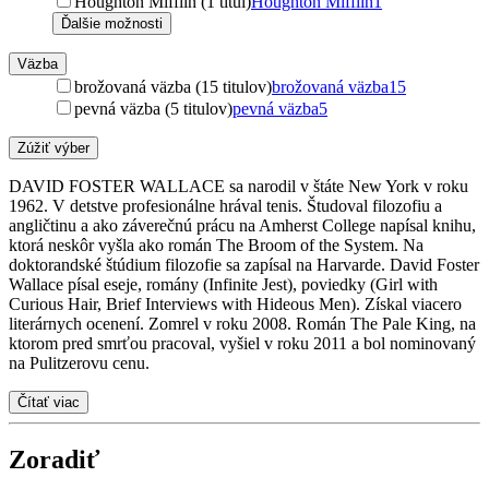
Houghton Mifflin (1 titul)
Houghton Mifflin
1
Ďalšie možnosti
Väzba
brožovaná väzba (15 titulov)
brožovaná väzba
15
pevná väzba (5 titulov)
pevná väzba
5
Zúžiť výber
DAVID FOSTER WALLACE sa narodil v štáte New York v roku
1962. V detstve profesionálne hrával tenis. Študoval filozofiu a
angličtinu a ako záverečnú prácu na Amherst College napísal knihu,
ktorá neskôr vyšla ako román The Broom of the System. Na
doktorandské štúdium filozofie sa zapísal na Harvarde. David Foster
Wallace písal eseje, romány (Infinite Jest), poviedky (Girl with
Curious Hair, Brief Interviews with Hideous Men). Získal viacero
literárnych ocenení. Zomrel v roku 2008. Román The Pale King, na
ktorom pred smrťou pracoval, vyšiel v roku 2011 a bol nominovaný
na Pulitzerovu cenu.
Čítať viac
Zoradiť