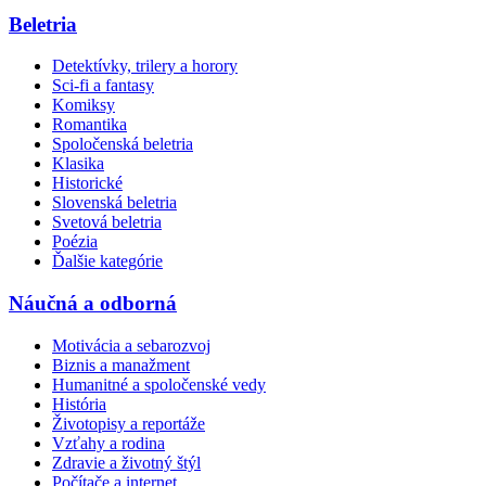
Beletria
Detektívky, trilery a horory
Sci-fi a fantasy
Komiksy
Romantika
Spoločenská beletria
Klasika
Historické
Slovenská beletria
Svetová beletria
Poézia
Ďalšie kategórie
Náučná a odborná
Motivácia a sebarozvoj
Biznis a manažment
Humanitné a spoločenské vedy
História
Životopisy a reportáže
Vzťahy a rodina
Zdravie a životný štýl
Počítače a internet