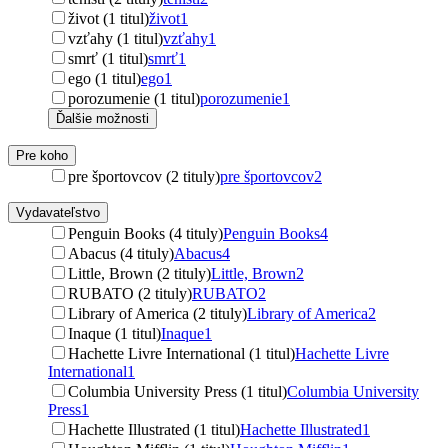
život (1 titul)
život
1
vzťahy (1 titul)
vzťahy
1
smrť (1 titul)
smrť
1
ego (1 titul)
ego
1
porozumenie (1 titul)
porozumenie
1
Ďalšie možnosti
Pre koho
pre športovcov (2 tituly)
pre športovcov
2
Vydavateľstvo
Penguin Books (4 tituly)
Penguin Books
4
Abacus (4 tituly)
Abacus
4
Little, Brown (2 tituly)
Little, Brown
2
RUBATO (2 tituly)
RUBATO
2
Library of America (2 tituly)
Library of America
2
Inaque (1 titul)
Inaque
1
Hachette Livre International (1 titul)
Hachette Livre
International
1
Columbia University Press (1 titul)
Columbia University
Press
1
Hachette Illustrated (1 titul)
Hachette Illustrated
1