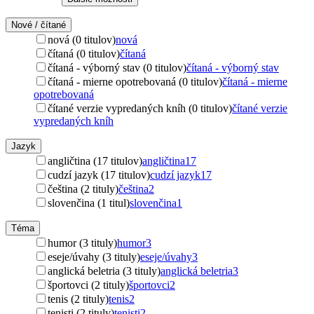
Nové / čítané
nová (0 titulov)
nová
čítaná (0 titulov)
čítaná
čítaná - výborný stav (0 titulov)
čítaná - výborný stav
čítaná - mierne opotrebovaná (0 titulov)
čítaná - mierne
opotrebovaná
čítané verzie vypredaných kníh (0 titulov)
čítané verzie
vypredaných kníh
Jazyk
angličtina (17 titulov)
angličtina
17
cudzí jazyk (17 titulov)
cudzí jazyk
17
čeština (2 tituly)
čeština
2
slovenčina (1 titul)
slovenčina
1
Téma
humor (3 tituly)
humor
3
eseje/úvahy (3 tituly)
eseje/úvahy
3
anglická beletria (3 tituly)
anglická beletria
3
športovci (2 tituly)
športovci
2
tenis (2 tituly)
tenis
2
tenisti (2 tituly)
tenisti
2