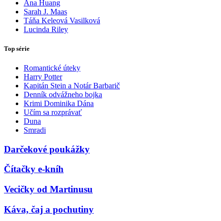
Ana Huang
Sarah J. Maas
Táňa Keleová Vasilková
Lucinda Riley
Top série
Romantické úteky
Harry Potter
Kapitán Stein a Notár Barbarič
Denník odvážneho bojka
Krimi Dominika Dána
Učím sa rozprávať
Duna
Smradi
Darčekové poukážky
Čítačky e-kníh
Vecičky od Martinusu
Káva, čaj a pochutiny