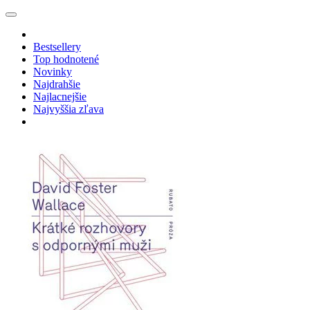
Bestsellery
Top hodnotené
Novinky
Najdrahšie
Najlacnejšie
Najvyššia zľava