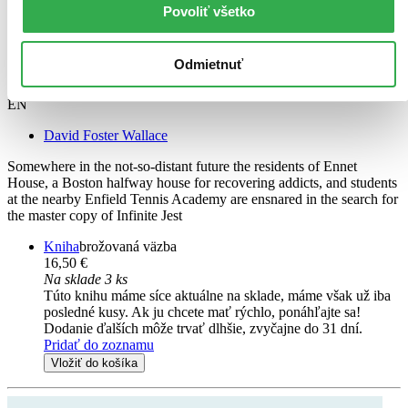
Povoliť všetko
Odmietnuť
Infinite Jest
EN
David Foster Wallace
Somewhere in the not-so-distant future the residents of Ennet
House, a Boston halfway house for recovering addicts, and students
at the nearby Enfield Tennis Academy are ensnared in the search for
the master copy of Infinite Jest
Kniha
brožovaná väzba
16,50 €
Na sklade 3 ks
Túto knihu máme síce aktuálne na sklade, máme však už iba
posledné kusy. Ak ju chcete mať rýchlo, ponáhľajte sa!
Dodanie ďalších môže trvať dlhšie, zvyčajne do 31 dní.
Pridať do zoznamu
Vložiť do košíka