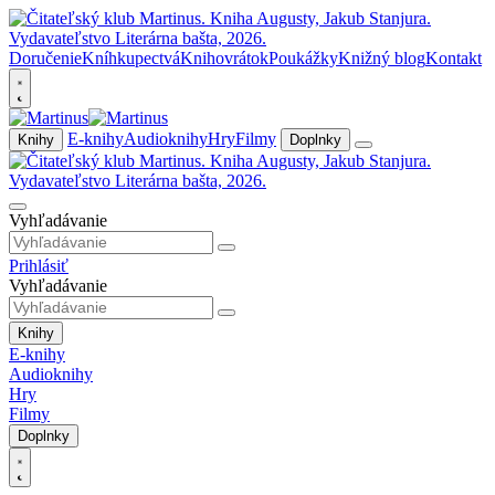
Doručenie
Kníhkupectvá
Knihovrátok
Poukážky
Knižný blog
Kontakt
E-knihy
Audioknihy
Hry
Filmy
Knihy
Doplnky
Vyhľadávanie
Prihlásiť
Vyhľadávanie
Knihy
E-knihy
Audioknihy
Hry
Filmy
Doplnky