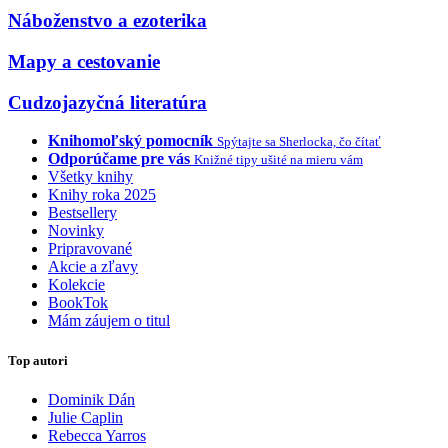
Náboženstvo a ezoterika
Mapy a cestovanie
Cudzojazyčná literatúra
Knihomoľský pomocník
Spýtajte sa Sherlocka, čo čítať
Odporúčame pre vás
Knižné tipy ušité na mieru vám
Všetky knihy
Knihy roka 2025
Bestsellery
Novinky
Pripravované
Akcie a zľavy
Kolekcie
BookTok
Mám záujem o titul
Top autori
Dominik Dán
Julie Caplin
Rebecca Yarros