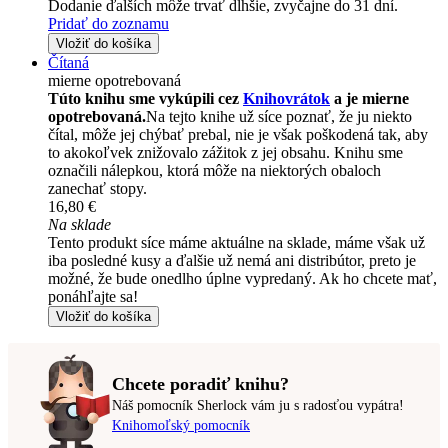
Dodanie ďalších môže trvať dlhšie, zvyčajne do 31 dní.
Pridať do zoznamu
Vložiť do košíka
Čítaná
mierne opotrebovaná
Túto knihu sme vykúpili cez
Knihovrátok
a je mierne
opotrebovaná.
Na tejto knihe už síce poznať, že ju niekto
čítal, môže jej chýbať prebal, nie je však poškodená tak, aby
to akokoľvek znižovalo zážitok z jej obsahu. Knihu sme
označili nálepkou, ktorá môže na niektorých obaloch
zanechať stopy.
16,80 €
Na sklade
Tento produkt síce máme aktuálne na sklade, máme však už
iba posledné kusy a ďalšie už nemá ani distribútor, preto je
možné, že bude onedlho úplne vypredaný. Ak ho chcete mať,
ponáhľajte sa!
Vložiť do košíka
Chcete poradiť knihu?
Náš pomocník Sherlock vám ju s radosťou vypátra!
Knihomoľský pomocník