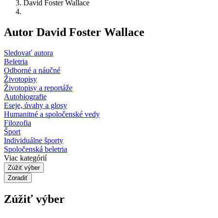
David Foster Wallace
Autor David Foster Wallace
Sledovať autora
Beletria
Odborné a náučné
Životopisy
Životopisy a reportáže
Autobiografie
Eseje, úvahy a glosy
Humanitné a spoločenské vedy
Filozofia
Šport
Individuálne športy
Spoločenská beletria
Viac kategórií
Zúžiť výber
Zoradiť
Zúžiť výber