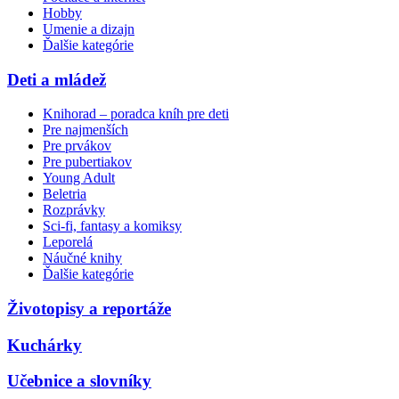
Hobby
Umenie a dizajn
Ďalšie kategórie
Deti a mládež
Knihorad – poradca kníh pre deti
Pre najmenších
Pre prvákov
Pre pubertiakov
Young Adult
Beletria
Rozprávky
Sci-fi, fantasy a komiksy
Leporelá
Náučné knihy
Ďalšie kategórie
Životopisy a reportáže
Kuchárky
Učebnice a slovníky