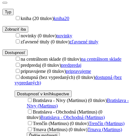
Typ
kniha (20 titulov)
kniha
20
Zobraziť iba
novinky (0 titulov)
novinky
zľavnené tituly (0 titulov)
zľavnené tituly
Dostupnosť
na centrálnom sklade (0 titulov)
na centrálnom sklade
predpredaj (0 titulov)
predpredaj
pripravujeme (0 titulov)
pripravujeme
dostupná (bez vypredaných) (0 titulov)
dostupná (bez
vypredaných)
Dostupnosť v kníhkupectve
Bratislava - Nivy (Martinus) (0 titulov)
Bratislava -
Nivy (Martinus)
Bratislava - Obchodná (Martinus) (0
titulov)
Bratislava - Obchodná (Martinus)
Trenčín (Martinus) (0 titulov)
Trenčín (Martinus)
Trnava (Martinus) (0 titulov)
Trnava (Martinus)
Ďalšie možnosti