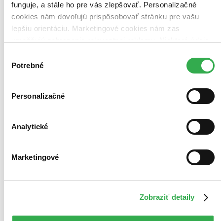
funguje, a stále ho pre vás zlepšovať. Personalizačné
cookies nám dovoľujú prispôsobovať stránku pre vašu
lepšiu orientáciu. Marketingové cookies nám zas
umožňujú zobrazenie relevantnej reklamy. Niektoré údaje
zdieľame aj s tretími stranami. Veľmi by nám pomohlo,
Výber
keby sme mohli používať všetky tieto cookies. Ďakujeme!
Potrebné
súhlasu
Personalizačné
Analytické
Marketingové
Zobraziť detaily