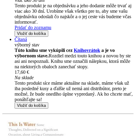
Viac ako 30 dní
Tento produkt je na objednávku a jeho dodanie môže trvať aj
viac ako 30 dní. Urobíme však všetko pre to, aby sme vašu
objednávku odoslali čo najskôr a o jej ceste vás budeme včas
informovať.
Pridať do zoznamu
Vložiť do košíka
Čítaná
výborný stav
Túto knihu sme vykúpili cez
Knihovrátok
a je vo
výbornom stave.
Rozdiel medzi touto knihou a novou by ste
asi ani nespoznali. Knihu sme označili nálepkou, ktorá môže
na niektorých obaloch zanechať stopy.
17,60 €
Na sklade
Tento produkt síce máme aktuálne na sklade, máme však už
iba posledné kusy a ďalšie už nemá ani distribútor, preto je
možné, že bude onedlho úplne vypredaný. Ak ho chcete mať,
ponáhľajte sa!
Vložiť do košíka