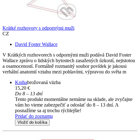
Krátké rozhovory s odpornými muži
CZ
David Foster Wallace
V Krátkých rozhovorech s odpornými muži podává David Foster
Wallace zprávu o lidských bytostech zasažených úzkostí, nejistotou
a osamoceností. Formálně rozmanitý soubor povídek je jakousi
verbální anatomií vztahu mezi pohlavími, výpravou do světa m
Kniha
brožovaná väzba
15,20 €
Do 8 – 13 dní
Tento produkt momentálne nemáme na sklade, ale zvyčajne
vám ho vieme zabezpečiť a odoslať do 8 – 13 dní. A
posnažíme sa aj trochu rýchlejšie!
Pridať do zoznamu
Vložiť do košíka