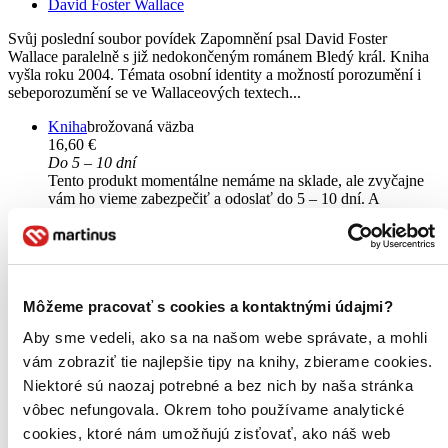
David Foster Wallace
Svůj poslední soubor povídek Zapomnění psal David Foster
Wallace paralelně s již nedokončeným románem Bledý král. Kniha
vyšla roku 2004. Témata osobní identity a možností porozumění i
sebeporozumění se ve Wallaceových textech...
Kniha
brožovaná väzba
16,60 €
Do 5 – 10 dní
Tento produkt momentálne nemáme na sklade, ale zvyčajne
vám ho vieme zabezpečiť a odoslať do 5 – 10 dní. A
posnažíme sa aj trochu rýchlejšie!
Pridať do zoznamu
Vložiť do košíka
Môžeme pracovať s cookies a kontaktnými údajmi?
Aby sme vedeli, ako sa na našom webe správate, a mohli
vám zobraziť tie najlepšie tipy na knihy, zbierame cookies.
Niektoré sú naozaj potrebné a bez nich by naša stránka
vôbec nefungovala. Okrem toho používame analytické
cookies, ktoré nám umožňujú zisťovať, ako náš web