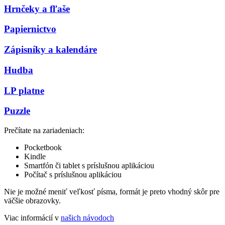
Hrnčeky a fľaše
Papiernictvo
Zápisníky a kalendáre
Hudba
LP platne
Puzzle
Prečítate na zariadeniach:
Pocketbook
Kindle
Smartfón či tablet s príslušnou aplikáciou
Počítač s príslušnou aplikáciou
Nie je možné meniť veľkosť písma, formát je preto vhodný skôr pre
väčšie obrazovky.
Viac informácií v
našich návodoch