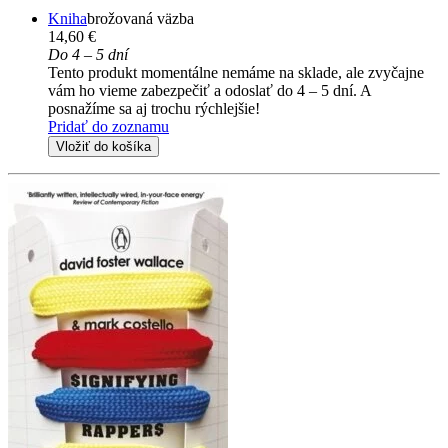
Kniha
brožovaná väzba
14,60 €
Do 4 – 5 dní
Tento produkt momentálne nemáme na sklade, ale zvyčajne
vám ho vieme zabezpečiť a odoslať do 4 – 5 dní. A
posnažíme sa aj trochu rýchlejšie!
Pridať do zoznamu
Vložiť do košíka