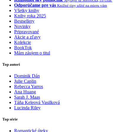
Spýtajte sa Sherlocka, čo čítať
Odporúčame pre vás
Knižné tipy ušité na mieru vám
Všetky knihy
Knihy roka 2025
Bestsellery
Novinky
Pripravované
Akcie a zľavy
Kolekcie
BookTok
Mám záujem o titul
Top autori
Dominik Dán
Julie Caplin
Rebecca Yarros
Ana Huang
Sarah J. Maas
Táňa Keleová Vasilková
Lucinda Riley
Top série
Romantické úteky