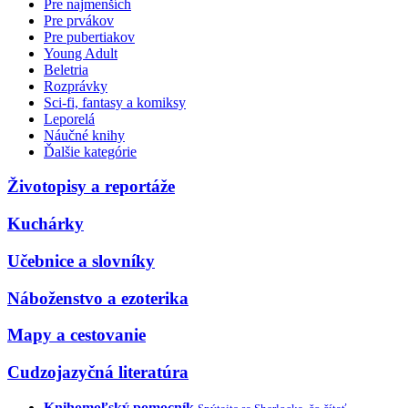
Pre najmenších
Pre prvákov
Pre pubertiakov
Young Adult
Beletria
Rozprávky
Sci-fi, fantasy a komiksy
Leporelá
Náučné knihy
Ďalšie kategórie
Životopisy a reportáže
Kuchárky
Učebnice a slovníky
Náboženstvo a ezoterika
Mapy a cestovanie
Cudzojazyčná literatúra
Knihomoľský pomocník