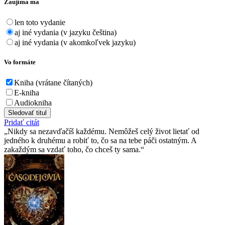
Zaujíma ma
len toto vydanie
aj iné vydania (v jazyku čeština)
aj iné vydania (v akomkoľvek jazyku)
Vo formáte
Kniha (vrátane čítaných)
E-kniha
Audiokniha
Sledovať titul
Pridať citát
Nikdy sa nezavďačíš každému. Nemôžeš celý život lietať od
jedného k druhému a robiť to, čo sa na tebe páči ostatným. A
zakaždým sa vzdať toho, čo chceš ty sama.