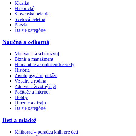
Klasika
Historické
Slovenská beletria
Svetová beletria
Poézia
Ďalšie kategórie
Náučná a odborná
Motivácia a sebarozvoj
Biznis a manažment
Humanitné a spoločenské vedy
História
Životopisy a reportáže
Vzťahy a rodina
Zdravie a životný štýl
Počítače a internet
Hobby
Umenie a dizajn
Ďalšie kategórie
Deti a mládež
Knihorad – poradca kníh pre deti