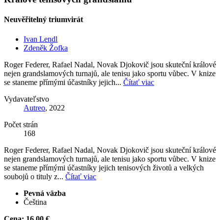
Neuvěřitelný triumvirát
Ivan Lendl
Zdeněk Žofka
Roger Federer, Rafael Nadal, Novak Djokovič jsou skuteční králové
nejen grandslamových turnajů, ale tenisu jako sportu vůbec. V knize
se staneme přímými účastníky jejich...
Čítať viac
Vydavateľstvo
Autreo
, 2022
Počet strán
168
Roger Federer, Rafael Nadal, Novak Djokovič jsou skuteční králové
nejen grandslamových turnajů, ale tenisu jako sportu vůbec. V knize
se staneme přímými účastníky jejich tenisových životů a velkých
soubojů o tituly z...
Čítať viac
Pevná väzba
Čeština
Cena:
16,00 €