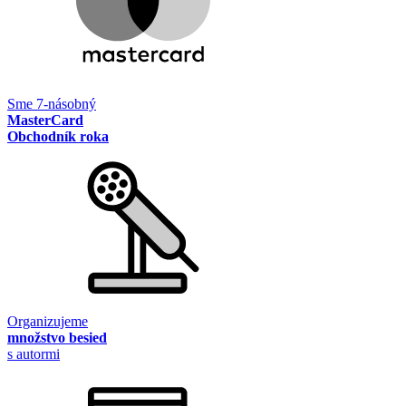
Sme 7-násobný
MasterCard
Obchodník roka
Organizujeme
množstvo besied
s autormi