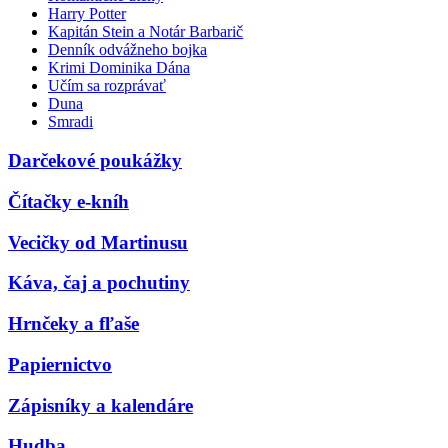
Harry Potter
Kapitán Stein a Notár Barbarič
Denník odvážneho bojka
Krimi Dominika Dána
Učím sa rozprávať
Duna
Smradi
Darčekové poukážky
Čítačky e-kníh
Vecičky od Martinusu
Káva, čaj a pochutiny
Hrnčeky a fľaše
Papiernictvo
Zápisníky a kalendáre
Hudba