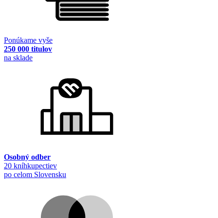
Ponúkame vyše
250 000 titulov
na sklade
Osobný odber
20 kníhkupectiev
po celom Slovensku