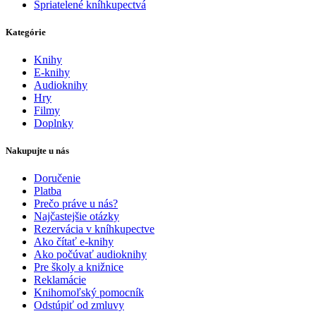
Spriatelené kníhkupectvá
Kategórie
Knihy
E-knihy
Audioknihy
Hry
Filmy
Doplnky
Nakupujte u nás
Doručenie
Platba
Prečo práve u nás?
Najčastejšie otázky
Rezervácia v kníhkupectve
Ako čítať e-knihy
Ako počúvať audioknihy
Pre školy a knižnice
Reklamácie
Knihomoľský pomocník
Odstúpiť od zmluvy