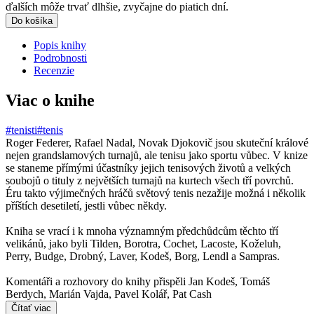
ďalších môže trvať dlhšie, zvyčajne do piatich dní.
Do košíka
Popis knihy
Podrobnosti
Recenzie
Viac o knihe
#tenisti
#tenis
Roger Federer, Rafael Nadal, Novak Djokovič jsou skuteční králové
nejen grandslamových turnajů, ale tenisu jako sportu vůbec. V knize
se staneme přímými účastníky jejich tenisových životů a velkých
soubojů o tituly z největších turnajů na kurtech všech tří povrchů.
Éru takto výjimečných hráčů světový tenis nezažije možná i několik
příštích desetiletí, jestli vůbec někdy.
Kniha se vrací i k mnoha významným předchůdcům těchto tří
velikánů, jako byli Tilden, Borotra, Cochet, Lacoste, Koželuh,
Perry, Budge, Drobný, Laver, Kodeš, Borg, Lendl a Sampras.
Komentáři a rozhovory do knihy přispěli Jan Kodeš, Tomáš
Berdych, Marián Vajda, Pavel Kolář, Pat Cash
Čítať viac