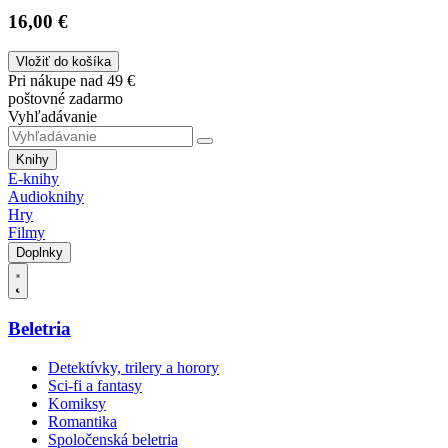
16,00 €
Vložiť do košíka
Pri nákupe nad 49 €
poštovné zadarmo
Vyhľadávanie
Knihy
E-knihy
Audioknihy
Hry
Filmy
Doplnky
Beletria
Detektívky, trilery a horory
Sci-fi a fantasy
Komiksy
Romantika
Spoločenská beletria