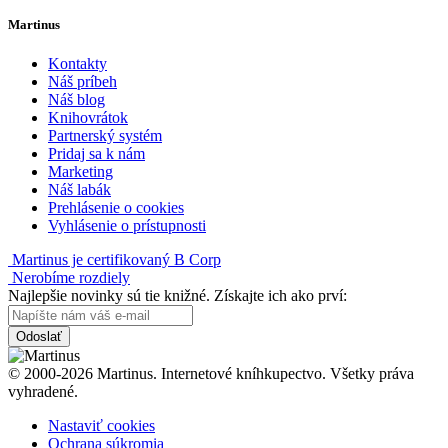
Martinus
Kontakty
Náš príbeh
Náš blog
Knihovrátok
Partnerský systém
Pridaj sa k nám
Marketing
Náš labák
Prehlásenie o cookies
Vyhlásenie o prístupnosti
Martinus je certifikovaný B Corp
Nerobíme rozdiely
Najlepšie novinky sú tie knižné. Získajte ich ako prví:
Odoslať
© 2000-2026 Martinus. Internetové kníhkupectvo. Všetky práva
vyhradené.
Nastaviť cookies
Ochrana súkromia