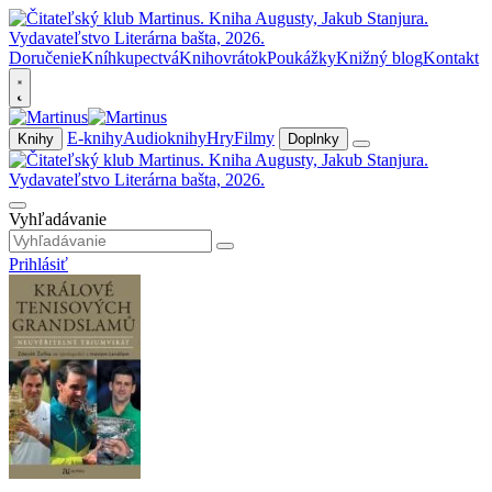
Doručenie
Kníhkupectvá
Knihovrátok
Poukážky
Knižný blog
Kontakt
E-knihy
Audioknihy
Hry
Filmy
Knihy
Doplnky
Vyhľadávanie
Prihlásiť