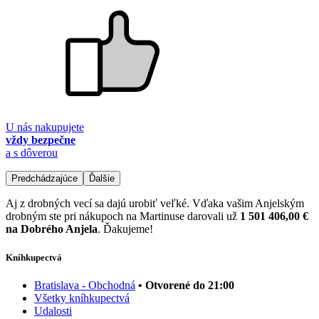
U nás nakupujete
vždy bezpečne
a s dôverou
Predchádzajúce
Ďalšie
Aj z drobných vecí sa dajú urobiť veľké. Vďaka vašim Anjelským
drobným ste pri nákupoch na Martinuse darovali už
1 501 406,00 €
na Dobrého Anjela
. Ďakujeme!
Kníhkupectvá
Bratislava - Obchodná
• Otvorené do 21:00
Všetky kníhkupectvá
Udalosti