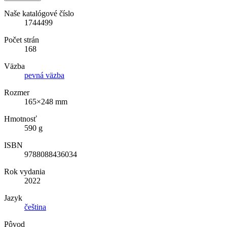
Naše katalógové číslo
1744499
Počet strán
168
Väzba
pevná väzba
Rozmer
165×248 mm
Hmotnosť
590 g
ISBN
9788088436034
Rok vydania
2022
Jazyk
čeština
Pôvod