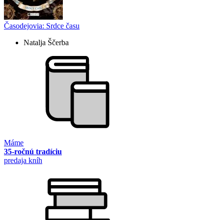
Časodejovia: Srdce času
Natalja Ščerba
Máme
35-ročnú tradíciu
predaja kníh