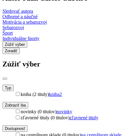
Sledovať autora
Odborné a náučné
Motivácia a sebarozvoj
Sebarozvoj
Šport
Individuálne športy
Zúžiť výber
Zoradiť
Zúžiť výber
Typ
kniha (2 tituly)
kniha
2
Zobraziť iba
novinky (0 titulov)
novinky
zľavnené tituly (0 titulov)
zľavnené tituly
Dostupnosť
na centrálnom sklade (0 titulov)
na centrálnom sklade