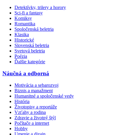
Detektívky, trilery a horory
Sci-fi a fantasy
Komiksy
Romantika
Spoločenská beletria
Klasika
Historické
Slovenská beletria
Svetová beletria
Poézia
Ďalšie kategórie
Náučná a odborná
Motivácia a sebarozvoj
Biznis a manažment
Humanitné a spoločenské vedy
História
Životopisy a reportáže
Vzťahy a rodina
Zdravie a životný štýl
Počítače a internet
Hobby
Umenie a dizajn