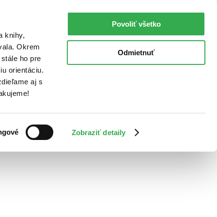
Povoliť všetko
a knihy,
ovala. Okrem
Odmietnuť
stále ho pre
u orientáciu.
dieľame aj s
Ďakujeme!
ngové
Zobraziť detaily