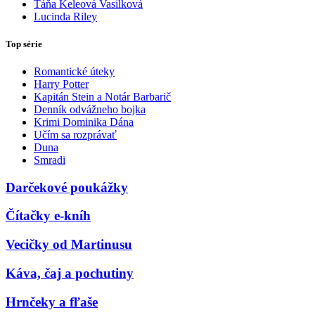
Táňa Keleová Vasilková
Lucinda Riley
Top série
Romantické úteky
Harry Potter
Kapitán Stein a Notár Barbarič
Denník odvážneho bojka
Krimi Dominika Dána
Učím sa rozprávať
Duna
Smradi
Darčekové poukážky
Čítačky e-kníh
Vecičky od Martinusu
Káva, čaj a pochutiny
Hrnčeky a fľaše