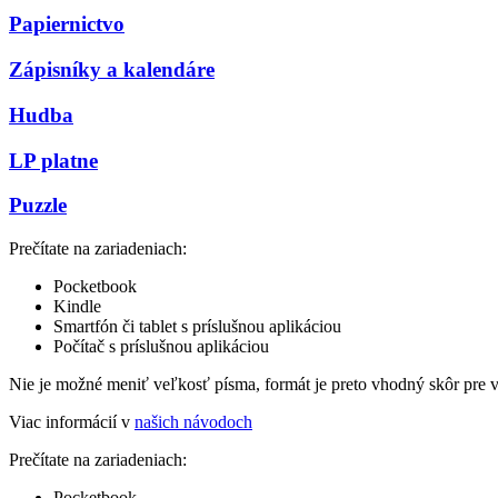
Papiernictvo
Zápisníky a kalendáre
Hudba
LP platne
Puzzle
Prečítate na zariadeniach:
Pocketbook
Kindle
Smartfón či tablet s príslušnou aplikáciou
Počítač s príslušnou aplikáciou
Nie je možné meniť veľkosť písma, formát je preto vhodný skôr pre 
Viac informácií v
našich návodoch
Prečítate na zariadeniach:
Pocketbook