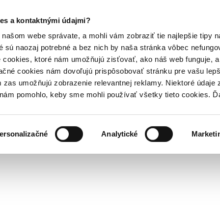
es a kontaktnými údajmi?
našom webe správate, a mohli vám zobraziť tie najlepšie tipy n
é sú naozaj potrebné a bez nich by naša stránka vôbec nefung
 cookies, ktoré nám umožňujú zisťovať, ako náš web funguje, a 
ačné cookies nám dovoľujú prispôsobovať stránku pre vašu lepši
zas umožňujú zobrazenie relevantnej reklamy. Niektoré údaje z
y nám pomohlo, keby sme mohli používať všetky tieto cookies. 
ersonalizačné
Analytické
Marketi