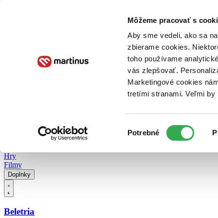
Doručenie
Kníhkupectvá
Knihovrátok
Poukážky
Knižný blog
Kontakt
Môžeme pracovať s cooki
Aby sme vedeli, ako sa na 
zbierame cookies. Niektor
E-knihy
Audioknihy
Hry
Filmy
Knihy
Doplnky
toho používame analytické
vás zlepšovať. Personaliz
Vyhľadávanie
Marketingové cookies nám 
tretími stranami. Veľmi b
Prihlásiť
Vyhľadávanie
Výber
Knihy
Potrebné
P
súhlasu
E-knihy
Audioknihy
Hry
Filmy
Doplnky
Beletria