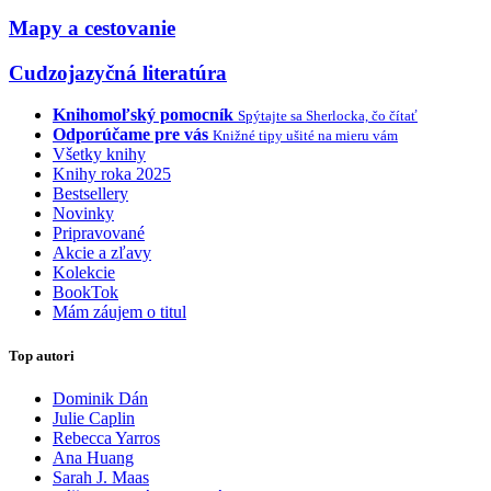
Mapy a cestovanie
Cudzojazyčná literatúra
Knihomoľský pomocník
Spýtajte sa Sherlocka, čo čítať
Odporúčame pre vás
Knižné tipy ušité na mieru vám
Všetky knihy
Knihy roka 2025
Bestsellery
Novinky
Pripravované
Akcie a zľavy
Kolekcie
BookTok
Mám záujem o titul
Top autori
Dominik Dán
Julie Caplin
Rebecca Yarros
Ana Huang
Sarah J. Maas