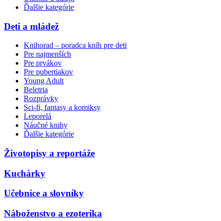
Ďalšie kategórie
Deti a mládež
Knihorad – poradca kníh pre deti
Pre najmenších
Pre prvákov
Pre pubertiakov
Young Adult
Beletria
Rozprávky
Sci-fi, fantasy a komiksy
Leporelá
Náučné knihy
Ďalšie kategórie
Životopisy a reportáže
Kuchárky
Učebnice a slovníky
Náboženstvo a ezoterika