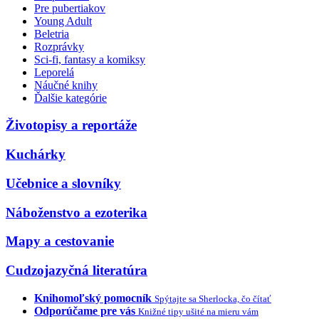
Pre pubertiakov
Young Adult
Beletria
Rozprávky
Sci-fi, fantasy a komiksy
Leporelá
Náučné knihy
Ďalšie kategórie
Životopisy a reportáže
Kuchárky
Učebnice a slovníky
Náboženstvo a ezoterika
Mapy a cestovanie
Cudzojazyčná literatúra
Knihomoľský pomocník
Spýtajte sa Sherlocka, čo čítať
Odporúčame pre vás
Knižné tipy ušité na mieru vám