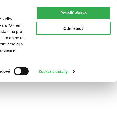
Povoliť všetko
a knihy,
ovala. Okrem
Odmietnuť
stále ho pre
u orientáciu.
dieľame aj s
Ďakujeme!
ngové
Zobraziť detaily