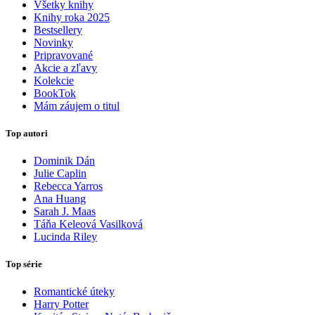
Všetky knihy
Knihy roka 2025
Bestsellery
Novinky
Pripravované
Akcie a zľavy
Kolekcie
BookTok
Mám záujem o titul
Top autori
Dominik Dán
Julie Caplin
Rebecca Yarros
Ana Huang
Sarah J. Maas
Táňa Keleová Vasilková
Lucinda Riley
Top série
Romantické úteky
Harry Potter