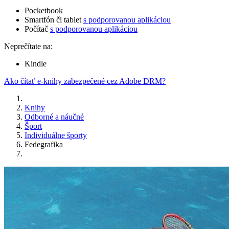
Pocketbook
Smartfón či tablet
s podporovanou aplikáciou
Počítač
s podporovanou aplikáciou
Neprečítate na:
Kindle
Ako čítať e-knihy zabezpečené cez Adobe DRM?
Knihy
Odborné a náučné
Šport
Individuálne športy
Fedegrafika