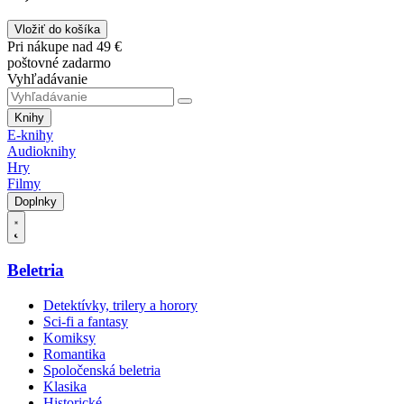
Vložiť do košíka
Pri nákupe nad 49 €
poštovné zadarmo
Vyhľadávanie
Knihy
E-knihy
Audioknihy
Hry
Filmy
Doplnky
Beletria
Detektívky, trilery a horory
Sci-fi a fantasy
Komiksy
Romantika
Spoločenská beletria
Klasika
Historické