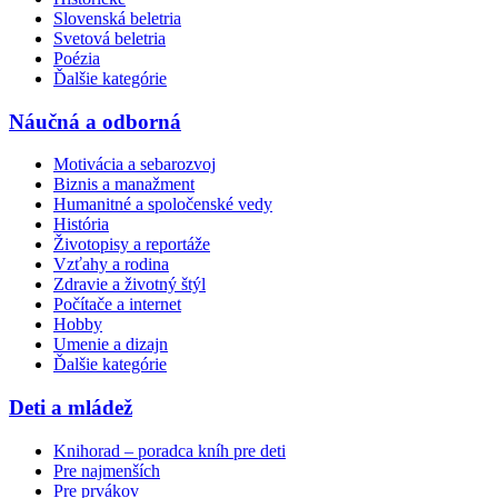
Slovenská beletria
Svetová beletria
Poézia
Ďalšie kategórie
Náučná a odborná
Motivácia a sebarozvoj
Biznis a manažment
Humanitné a spoločenské vedy
História
Životopisy a reportáže
Vzťahy a rodina
Zdravie a životný štýl
Počítače a internet
Hobby
Umenie a dizajn
Ďalšie kategórie
Deti a mládež
Knihorad – poradca kníh pre deti
Pre najmenších
Pre prvákov