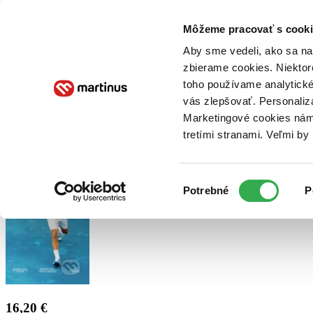
Doručenie
Kníhkupectvá
Knihovrátok
Poukážky
Knižný blog
Kontakt
Môžeme pracovať s cooki
Aby sme vedeli, ako sa na 
zbierame cookies. Niektor
E-knihy
Audioknihy
Hry
Filmy
Knihy
Doplnky
toho používame analytické
vás zlepšovať. Personaliz
Vyhľadávanie
Marketingové cookies nám 
tretími stranami. Veľmi b
Prihlásiť
Výber
Potrebné
P
súhlasu
16,20 €