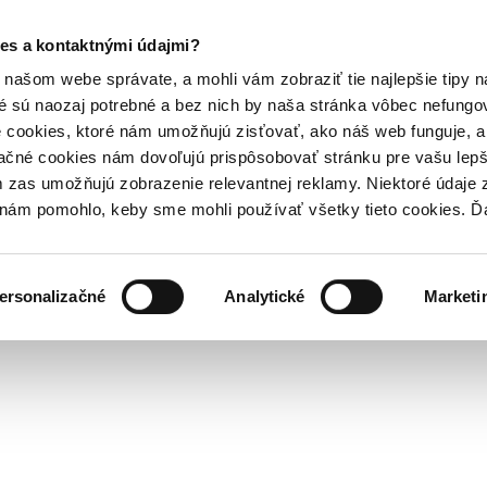
es a kontaktnými údajmi?
našom webe správate, a mohli vám zobraziť tie najlepšie tipy n
é sú naozaj potrebné a bez nich by naša stránka vôbec nefung
 cookies, ktoré nám umožňujú zisťovať, ako náš web funguje, a 
ačné cookies nám dovoľujú prispôsobovať stránku pre vašu lepši
zas umožňujú zobrazenie relevantnej reklamy. Niektoré údaje z
y nám pomohlo, keby sme mohli používať všetky tieto cookies. 
ersonalizačné
Analytické
Marketi