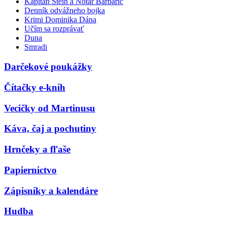
Kapitán Stein a Notár Barbarič
Denník odvážneho bojka
Krimi Dominika Dána
Učím sa rozprávať
Duna
Smradi
Darčekové poukážky
Čítačky e-kníh
Vecičky od Martinusu
Káva, čaj a pochutiny
Hrnčeky a fľaše
Papiernictvo
Zápisníky a kalendáre
Hudba