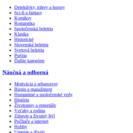
Detektívky, trilery a horory
Sci-fi a fantasy
Komiksy
Romantika
Spoločenská beletria
Klasika
Historické
Slovenská beletria
Svetová beletria
Poézia
Ďalšie kategórie
Náučná a odborná
Motivácia a sebarozvoj
Biznis a manažment
Humanitné a spoločenské vedy
História
Životopisy a reportáže
Vzťahy a rodina
Zdravie a životný štýl
Počítače a internet
Hobby
Umenie a dizajn