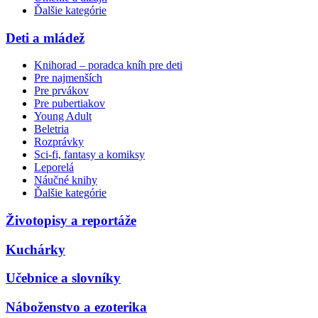
Ďalšie kategórie
Deti a mládež
Knihorad – poradca kníh pre deti
Pre najmenších
Pre prvákov
Pre pubertiakov
Young Adult
Beletria
Rozprávky
Sci-fi, fantasy a komiksy
Leporelá
Náučné knihy
Ďalšie kategórie
Životopisy a reportáže
Kuchárky
Učebnice a slovníky
Náboženstvo a ezoterika