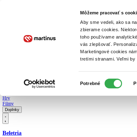
Doručenie
Kníhkupectvá
Knihovrátok
Poukážky
Knižný blog
Kontakt
Môžeme pracovať s cooki
Aby sme vedeli, ako sa na 
zbierame cookies. Niektor
E-knihy
Audioknihy
Hry
Filmy
Knihy
Doplnky
toho používame analytické
vás zlepšovať. Personaliz
Vyhľadávanie
Marketingové cookies nám 
tretími stranami. Veľmi b
Prihlásiť
Vyhľadávanie
Výber
Knihy
Potrebné
P
súhlasu
E-knihy
Audioknihy
Hry
Filmy
Doplnky
Beletria