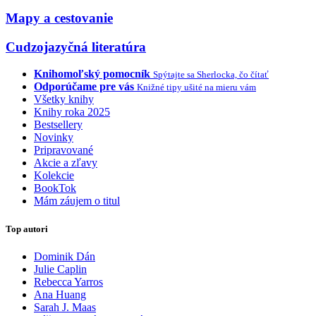
Mapy a cestovanie
Cudzojazyčná literatúra
Knihomoľský pomocník
Spýtajte sa Sherlocka, čo čítať
Odporúčame pre vás
Knižné tipy ušité na mieru vám
Všetky knihy
Knihy roka 2025
Bestsellery
Novinky
Pripravované
Akcie a zľavy
Kolekcie
BookTok
Mám záujem o titul
Top autori
Dominik Dán
Julie Caplin
Rebecca Yarros
Ana Huang
Sarah J. Maas