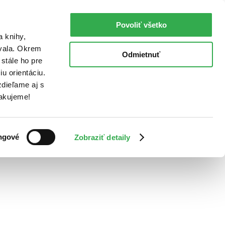
Povoliť všetko
a knihy,
ovala. Okrem
Odmietnuť
stále ho pre
u orientáciu.
dieľame aj s
Ďakujeme!
ngové
Zobraziť detaily