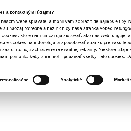
es a kontaktnými údajmi?
našom webe správate, a mohli vám zobraziť tie najlepšie tipy n
é sú naozaj potrebné a bez nich by naša stránka vôbec nefung
 cookies, ktoré nám umožňujú zisťovať, ako náš web funguje, a 
ačné cookies nám dovoľujú prispôsobovať stránku pre vašu lepši
zas umožňujú zobrazenie relevantnej reklamy. Niektoré údaje z
y nám pomohlo, keby sme mohli používať všetky tieto cookies. 
ersonalizačné
Analytické
Marketi