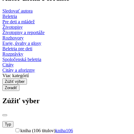
Sledovať autora
Beletria
Pre deti a mládež
Životopisy
Životopisy a reportáže
Rozhovory
Eseje, úvahy a glosy
Beletria pre deti
Rozprávky
Spoločenská beletria
Citáty
Citáty a aforizmy
Viac kategórií
Zúžiť výber
Zoradiť
Zúžiť výber
Typ
kniha (106 titulov)
kniha
106