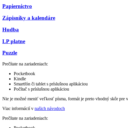
Papiernictvo
Zápisníky a kalendáre
Hudba
LP platne
Puzzle
Prečítate na zariadeniach:
Pocketbook
Kindle
Smartfón či tablet s príslušnou aplikáciou
Počítač s príslušnou aplikáciou
Nie je možné meniť veľkosť písma, formát je preto vhodný skôr pre 
Viac informácií v
našich návodoch
Prečítate na zariadeniach:
Pocketbook