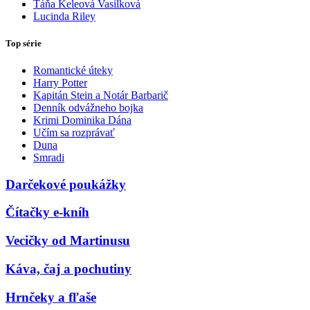
Táňa Keleová Vasilková
Lucinda Riley
Top série
Romantické úteky
Harry Potter
Kapitán Stein a Notár Barbarič
Denník odvážneho bojka
Krimi Dominika Dána
Učím sa rozprávať
Duna
Smradi
Darčekové poukážky
Čítačky e-kníh
Vecičky od Martinusu
Káva, čaj a pochutiny
Hrnčeky a fľaše