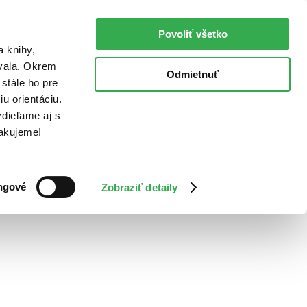
Povoliť všetko
a knihy,
ovala. Okrem
Odmietnuť
stále ho pre
u orientáciu.
dieľame aj s
Ďakujeme!
ngové
Zobraziť detaily