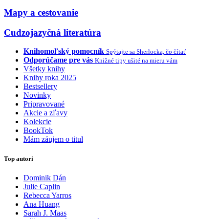
Mapy a cestovanie
Cudzojazyčná literatúra
Knihomoľský pomocník
Spýtajte sa Sherlocka, čo čítať
Odporúčame pre vás
Knižné tipy ušité na mieru vám
Všetky knihy
Knihy roka 2025
Bestsellery
Novinky
Pripravované
Akcie a zľavy
Kolekcie
BookTok
Mám záujem o titul
Top autori
Dominik Dán
Julie Caplin
Rebecca Yarros
Ana Huang
Sarah J. Maas