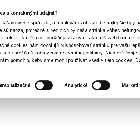
es a kontaktnými údajmi?
našom webe správate, a mohli vám zobraziť tie najlepšie tipy n
é sú naozaj potrebné a bez nich by naša stránka vôbec nefung
 cookies, ktoré nám umožňujú zisťovať, ako náš web funguje, a 
ačné cookies nám dovoľujú prispôsobovať stránku pre vašu lepši
zas umožňujú zobrazenie relevantnej reklamy. Niektoré údaje z
y nám pomohlo, keby sme mohli používať všetky tieto cookies. 
ersonalizačné
Analytické
Marketi