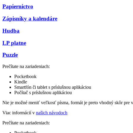
Papiernictvo
Zápisníky a kalendáre
Hudba
LP platne
Puzzle
Prečítate na zariadeniach:
Pocketbook
Kindle
Smartfón či tablet s príslušnou aplikáciou
Počítač s príslušnou aplikáciou
Nie je možné meniť veľkosť písma, formát je preto vhodný skôr pre 
Viac informácií v
našich návodoch
Prečítate na zariadeniach:
Pocketbook