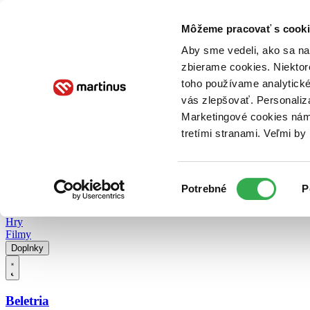
Doručenie
Kníhkupectvá
Knihovrátok
Poukážky
Knižný blog
Kontakt
Môžeme pracovať s cooki
Aby sme vedeli, ako sa na 
zbierame cookies. Niektor
E-knihy
Audioknihy
Hry
Filmy
Knihy
Doplnky
toho používame analytické
vás zlepšovať. Personaliz
Vyhľadávanie
Marketingové cookies nám 
tretími stranami. Veľmi b
Prihlásiť
Vyhľadávanie
Výber
Knihy
Potrebné
P
súhlasu
E-knihy
Audioknihy
Hry
Filmy
Doplnky
Beletria