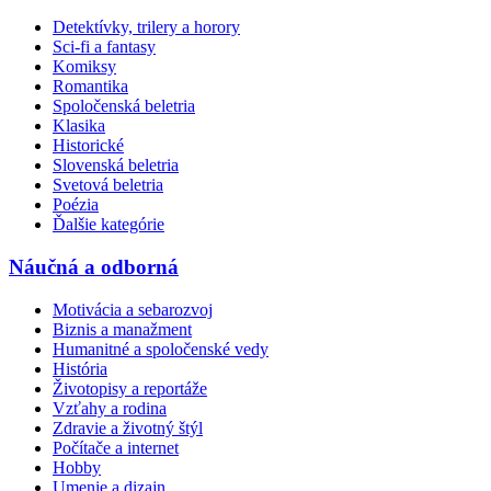
Detektívky, trilery a horory
Sci-fi a fantasy
Komiksy
Romantika
Spoločenská beletria
Klasika
Historické
Slovenská beletria
Svetová beletria
Poézia
Ďalšie kategórie
Náučná a odborná
Motivácia a sebarozvoj
Biznis a manažment
Humanitné a spoločenské vedy
História
Životopisy a reportáže
Vzťahy a rodina
Zdravie a životný štýl
Počítače a internet
Hobby
Umenie a dizajn