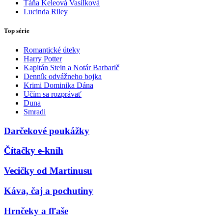
Táňa Keleová Vasilková
Lucinda Riley
Top série
Romantické úteky
Harry Potter
Kapitán Stein a Notár Barbarič
Denník odvážneho bojka
Krimi Dominika Dána
Učím sa rozprávať
Duna
Smradi
Darčekové poukážky
Čítačky e-kníh
Vecičky od Martinusu
Káva, čaj a pochutiny
Hrnčeky a fľaše