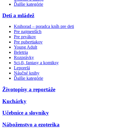
Ďalšie kategórie
Deti a mládež
Knihorad – poradca kníh pre deti
Pre najmenších
Pre prvákov
Pre pubertiakov
Young Adult
Beletria
Rozprávky
Sci-fi, fantasy a komiksy
Leporelá
Náučné knihy
Ďalšie kategórie
Životopisy a reportáže
Kuchárky
Učebnice a slovníky
Náboženstvo a ezoterika