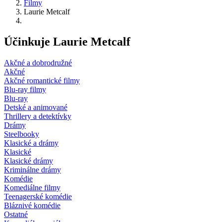
Filmy
Laurie Metcalf
Účinkuje Laurie Metcalf
Akčné a dobrodružné
Akčné
Akčné romantické filmy
Blu-ray filmy
Blu-ray
Detské a animované
Thrillery a detektívky
Drámy
Steelbooky
Klasické a drámy
Klasické
Klasické drámy
Kriminálne drámy
Komédie
Komediálne filmy
Teenagerské komédie
Bláznivé komédie
Ostatné