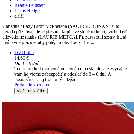
Beanie Feldstein
Lucas Hedges
ďalší
Christine “Lady Bird” McPherson (SAOIRSE RONAN) si to
nerada přiznává, ale je přesnou kopií své slepě milující, tvrdohlavé a
cílevědomé matky (LAURIE METCALF), zdravotní sestry, která
neúnavně pracuje, aby poté, co otec Lady Bird...
DVD film
14,60 €
Do 3 – 8 dní
Tento produkt momentálne nemáme na sklade, ale zvyčajne
vám ho vieme zabezpečiť a odoslať do 3 – 8 dní. A
posnažíme sa aj trochu rýchlejšie!
Pridať do zoznamu
Vložiť do košíka