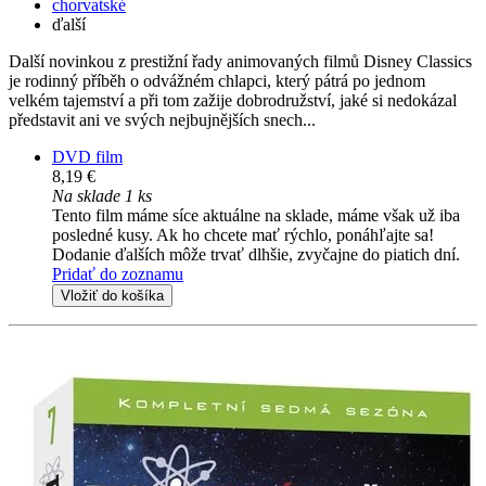
chorvatské
ďalší
Další novinkou z prestižní řady animovaných filmů Disney Classics
je rodinný příběh o odvážném chlapci, který pátrá po jednom
velkém tajemství a při tom zažije dobrodružství, jaké si nedokázal
představit ani ve svých nejbujnějších snech...
DVD film
8,19 €
Na sklade 1 ks
Tento film máme síce aktuálne na sklade, máme však už iba
posledné kusy. Ak ho chcete mať rýchlo, ponáhľajte sa!
Dodanie ďalších môže trvať dlhšie, zvyčajne do piatich dní.
Pridať do zoznamu
Vložiť do košíka