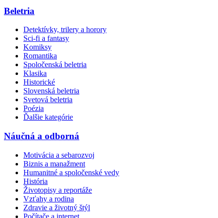
Beletria
Detektívky, trilery a horory
Sci-fi a fantasy
Komiksy
Romantika
Spoločenská beletria
Klasika
Historické
Slovenská beletria
Svetová beletria
Poézia
Ďalšie kategórie
Náučná a odborná
Motivácia a sebarozvoj
Biznis a manažment
Humanitné a spoločenské vedy
História
Životopisy a reportáže
Vzťahy a rodina
Zdravie a životný štýl
Počítače a internet