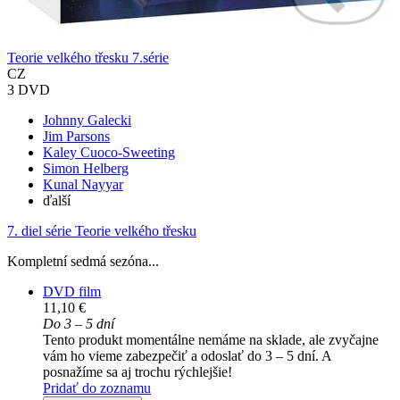
Teorie velkého třesku 7.série
CZ
3 DVD
Johnny Galecki
Jim Parsons
Kaley Cuoco-Sweeting
Simon Helberg
Kunal Nayyar
ďalší
7. diel série
Teorie velkého třesku
Kompletní sedmá sezóna...
DVD film
11,10 €
Do 3 – 5 dní
Tento produkt momentálne nemáme na sklade, ale zvyčajne
vám ho vieme zabezpečiť a odoslať do 3 – 5 dní. A
posnažíme sa aj trochu rýchlejšie!
Pridať do zoznamu