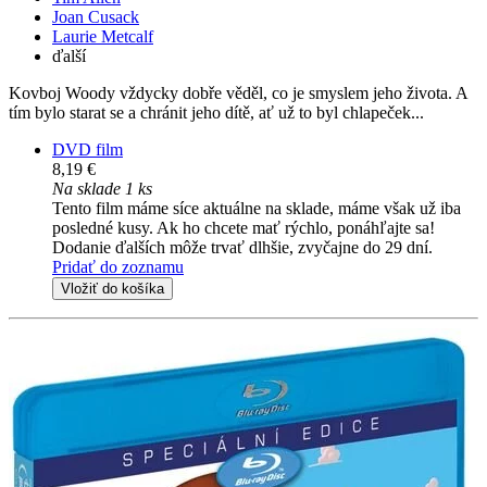
Joan Cusack
Laurie Metcalf
ďalší
Kovboj Woody vždycky dobře věděl, co je smyslem jeho života. A
tím bylo starat se a chránit jeho dítě, ať už to byl chlapeček...
DVD film
8,19 €
Na sklade 1 ks
Tento film máme síce aktuálne na sklade, máme však už iba
posledné kusy. Ak ho chcete mať rýchlo, ponáhľajte sa!
Dodanie ďalších môže trvať dlhšie, zvyčajne do 29 dní.
Pridať do zoznamu
Vložiť do košíka