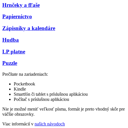
Hrnčeky a fľaše
Papiernictvo
Zápisníky a kalendáre
Hudba
LP platne
Puzzle
Prečítate na zariadeniach:
Pocketbook
Kindle
Smartfón či tablet s príslušnou aplikáciou
Počítač s príslušnou aplikáciou
Nie je možné meniť veľkosť písma, formát je preto vhodný skôr pre
väčšie obrazovky.
Viac informácií v
našich návodoch