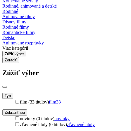
Komediálne seriály
Rodinné, animované a detské
Rodinné
Animované filmy
Disney filmy
Rodinné filmy
Romantické filmy
Detské
Animované rozprávky
Viac kategórií
Zúžiť výber
Zoradiť
Zúžiť výber
Typ
film (33 titulov)
film
33
Zobraziť iba
novinky (0 titulov)
novinky
zľavnené tituly (0 titulov)
zľavnené tituly