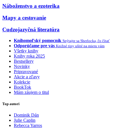
Náboženstvo a ezoterika
Mapy a cestovanie
Cudzojazyčná literatúra
Knihomoľský pomocník
Spýtajte sa Sherlocka, čo čítať
Odporúčame pre vás
Knižné tipy ušité na mieru vám
Všetky knihy
Knihy roka 2025
Bestsellery
Novinky
Pripravované
Akcie a zľavy
Kolekcie
BookTok
Mám záujem o titul
Top autori
Dominik Dán
Julie Caplin
Rebecca Yarros