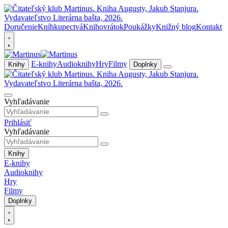
Doručenie
Kníhkupectvá
Knihovrátok
Poukážky
Knižný blog
Kontakt
E-knihy
Audioknihy
Hry
Filmy
Knihy
Doplnky
Vyhľadávanie
Prihlásiť
Vyhľadávanie
Knihy
E-knihy
Audioknihy
Hry
Filmy
Doplnky