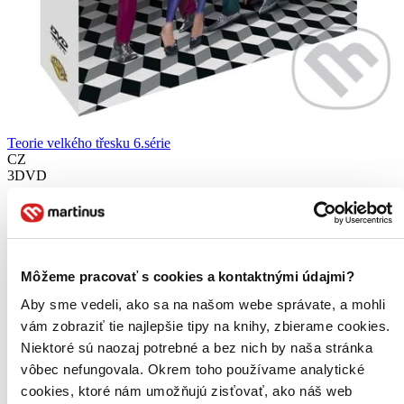
Teorie velkého třesku 6.série
CZ
3DVD
Johnny Galecki
Jim Parsons
Kaley Cuoco
Simon Helberg
Kunal Nayyar
Môžeme pracovať s cookies a kontaktnými údajmi?
ďalší
Aby sme vedeli, ako sa na našom webe správate, a mohli
6. diel série
Teorie velkého třesku
vám zobraziť tie najlepšie tipy na knihy, zbierame cookies.
Niektoré sú naozaj potrebné a bez nich by naša stránka
Kompletní šestá řada...
vôbec nefungovala. Okrem toho používame analytické
DVD film
cookies, ktoré nám umožňujú zisťovať, ako náš web
11,10 €