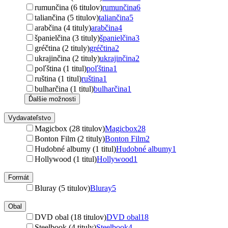
rumunčina (6 titulov)
rumunčina
6
taliančina (5 titulov)
taliančina
5
arabčina (4 tituly)
arabčina
4
španielčina (3 tituly)
španielčina
3
gréčtina (2 tituly)
gréčtina
2
ukrajinčina (2 tituly)
ukrajinčina
2
poľština (1 titul)
poľština
1
ruština (1 titul)
ruština
1
bulharčina (1 titul)
bulharčina
1
Ďalšie možnosti
Vydavateľstvo
Magicbox (28 titulov)
Magicbox
28
Bonton Film (2 tituly)
Bonton Film
2
Hudobné albumy (1 titul)
Hudobné albumy
1
Hollywood (1 titul)
Hollywood
1
Formát
Bluray (5 titulov)
Bluray
5
Obal
DVD obal (18 titulov)
DVD obal
18
Steelbook (4 tituly)
Steelbook
4