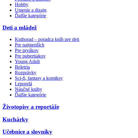
Hobby
Umenie a dizajn
Ďalšie kategórie
Deti a mládež
Knihorad – poradca kníh pre deti
Pre najmenších
Pre prvákov
Pre pubertiakov
Young Adult
Beletria
Rozprávky
Sci-fi, fantasy a komiksy
Leporelá
Náučné knihy
Ďalšie kategórie
Životopisy a reportáže
Kuchárky
Učebnice a slovníky