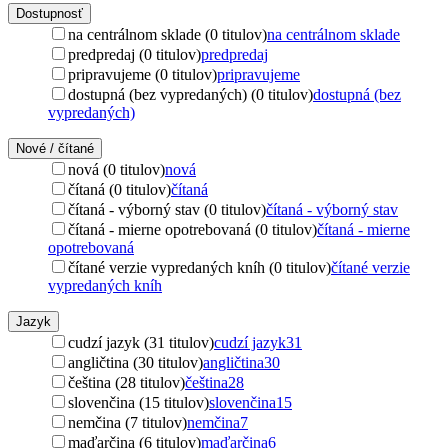
Dostupnosť
na centrálnom sklade (0 titulov)
na centrálnom sklade
predpredaj (0 titulov)
predpredaj
pripravujeme (0 titulov)
pripravujeme
dostupná (bez vypredaných) (0 titulov)
dostupná (bez
vypredaných)
Nové / čítané
nová (0 titulov)
nová
čítaná (0 titulov)
čítaná
čítaná - výborný stav (0 titulov)
čítaná - výborný stav
čítaná - mierne opotrebovaná (0 titulov)
čítaná - mierne
opotrebovaná
čítané verzie vypredaných kníh (0 titulov)
čítané verzie
vypredaných kníh
Jazyk
cudzí jazyk (31 titulov)
cudzí jazyk
31
angličtina (30 titulov)
angličtina
30
čeština (28 titulov)
čeština
28
slovenčina (15 titulov)
slovenčina
15
nemčina (7 titulov)
nemčina
7
maďarčina (6 titulov)
maďarčina
6