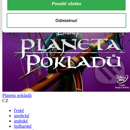
Povoliť všetko
Odmietnuť
Planeta pokladů
CZ
české
anglické
arabské
bulharské