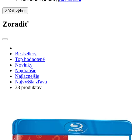
Zúžiť výber
Zoradiť
Bestsellery
Top hodnotené
Novinky
Najdrahšie
Najlacnejšie
Najvyššia zľava
33 produktov