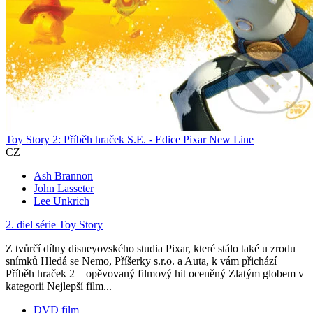
Toy Story 2: Příběh hraček S.E. - Edice Pixar New Line
CZ
Ash Brannon
John Lasseter
Lee Unkrich
2. diel série
Toy Story
Z tvůrčí dílny disneyovského studia Pixar, které stálo také u zrodu
snímků Hledá se Nemo, Příšerky s.r.o. a Auta, k vám přichází
Příběh hraček 2 – opěvovaný filmový hit oceněný Zlatým globem v
kategorii Nejlepší film...
DVD film