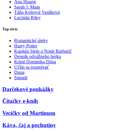
Ana Huang
Sarah J. Maas
Táňa Keleová Vasilková
Lucinda Riley
Top série
Romantické úteky
Harry Potter
Kapitán Stein a Notár Barbarič
Denník odvážneho bojka
Krimi Dominika Dána
Učím sa rozprávať
Duna
Smradi
Darčekové poukážky
Čítačky e-kníh
Vecičky od Martinusu
Káva, čaj a pochutiny