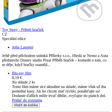
Toy Story - Príbeh hračiek
CZ
Speciální edice
John Lasseter
Ještě před příchodem snímků Příšerky s.r.o., Hledá se Nemo a Auta
představilo Disney studio Pixar Příběh hraček – komedii o tom, co
se děje, když hračky osamějí...
Blu-ray film
8,19 €
Na sklade 2 ks
Tento film máme síce aktuálne na sklade, máme však už iba
posledné kusy. Ak ho chcete mať rýchlo, ponáhľajte sa!
Dodanie ďalších môže trvať dlhšie, zvyčajne do piatich dní.
Pridať do zoznamu
Vložiť do košíka