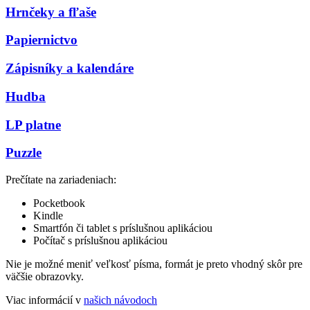
Hrnčeky a fľaše
Papiernictvo
Zápisníky a kalendáre
Hudba
LP platne
Puzzle
Prečítate na zariadeniach:
Pocketbook
Kindle
Smartfón či tablet s príslušnou aplikáciou
Počítač s príslušnou aplikáciou
Nie je možné meniť veľkosť písma, formát je preto vhodný skôr pre
väčšie obrazovky.
Viac informácií v
našich návodoch