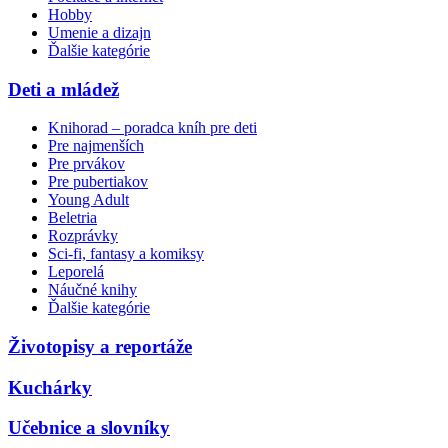
Hobby
Umenie a dizajn
Ďalšie kategórie
Deti a mládež
Knihorad – poradca kníh pre deti
Pre najmenších
Pre prvákov
Pre pubertiakov
Young Adult
Beletria
Rozprávky
Sci-fi, fantasy a komiksy
Leporelá
Náučné knihy
Ďalšie kategórie
Životopisy a reportáže
Kuchárky
Učebnice a slovníky