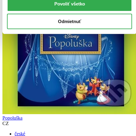
Povoliť všetko
Odmietnuť
Popoluška
CZ
české