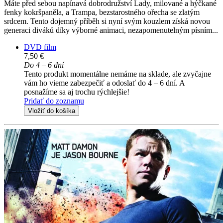
Máte před sebou napínavá dobrodružství Lady, milované a hýčkané
fenky kokršpaněla, a Trampa, bezstarostného ořecha se zlatým
srdcem. Tento dojemný příběh si nyní svým kouzlem získá novou
generaci diváků díky výborné animaci, nezapomenutelným písním...
DVD film
7,50 €
Do 4 – 6 dní
Tento produkt momentálne nemáme na sklade, ale zvyčajne
vám ho vieme zabezpečiť a odoslať do 4 – 6 dní. A
posnažíme sa aj trochu rýchlejšie!
Pridať do zoznamu
Vložiť do košíka