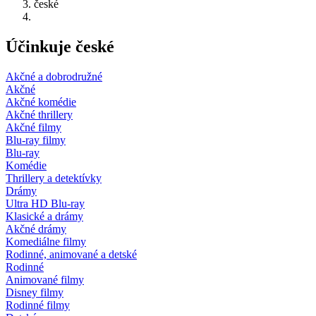
české
Účinkuje české
Akčné a dobrodružné
Akčné
Akčné komédie
Akčné thrillery
Akčné filmy
Blu-ray filmy
Blu-ray
Komédie
Thrillery a detektívky
Drámy
Ultra HD Blu-ray
Klasické a drámy
Akčné drámy
Komediálne filmy
Rodinné, animované a detské
Rodinné
Animované filmy
Disney filmy
Rodinné filmy