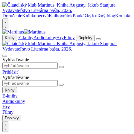
Doručenie
Kníhkupectvá
Knihovrátok
Poukážky
Knižný blog
Kontakt
E-knihy
Audioknihy
Hry
Filmy
Knihy
Doplnky
Vyhľadávanie
Prihlásiť
Vyhľadávanie
Knihy
E-knihy
Audioknihy
Hry
Filmy
Doplnky