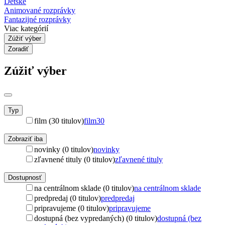
Detské
Animované rozprávky
Fantazijné rozprávky
Viac kategórií
Zúžiť výber
Zoradiť
Zúžiť výber
Typ
film (30 titulov)
film
30
Zobraziť iba
novinky (0 titulov)
novinky
zľavnené tituly (0 titulov)
zľavnené tituly
Dostupnosť
na centrálnom sklade (0 titulov)
na centrálnom sklade
predpredaj (0 titulov)
predpredaj
pripravujeme (0 titulov)
pripravujeme
dostupná (bez vypredaných) (0 titulov)
dostupná (bez