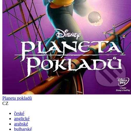
Planeta pokladů
CZ
české
anglické
arabské
bulharské