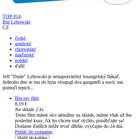
TOP #14
Big Lebowski
CZ
české
anglické
chorvatské
maďarské
polské
ďalší
Jeff "Dude" Lebowski je nenapravitelný losangelský flákač.
Jednoho dne se mu do bytu vloupají dva gangsteři a navíc mu
pomočí tepich...
Blu-ray film
8,19 €
Na sklade 2 ks
Tento film máme síce aktuálne na sklade, máme však už iba
posledné kusy. Ak ho chcete mať rýchlo, ponáhľajte sa!
Dodanie ďalších môže trvať dlhšie, zvyčajne do 24 dní.
Pridať do zoznamu
Vložiť do košíka