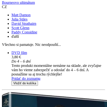
Bourneovo ultimátum
CZ
Matt Damon
Julia Stiles
David Strathairn
Scott Glenn
Paddy Considine
ďalší
Všechno si pamatuje. Nic neodpouští...
DVD film
3,80 €
Do 4 – 6 dní
Tento produkt momentálne nemáme na sklade, ale zvyčajne
vám ho vieme zabezpečiť a odoslať do 4 – 6 dní. A
posnažíme sa aj trochu rýchlejšie!
Pridať do zoznamu
Vložiť do košíka