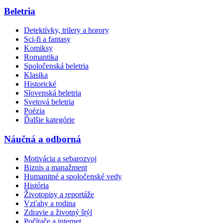
Beletria
Detektívky, trilery a horory
Sci-fi a fantasy
Komiksy
Romantika
Spoločenská beletria
Klasika
Historické
Slovenská beletria
Svetová beletria
Poézia
Ďalšie kategórie
Náučná a odborná
Motivácia a sebarozvoj
Biznis a manažment
Humanitné a spoločenské vedy
História
Životopisy a reportáže
Vzťahy a rodina
Zdravie a životný štýl
Počítače a internet