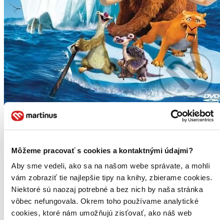
Doba ledová 4: Země v pohybu
CZ
české
slovenské
Môžeme pracovať s cookies a kontaktnými údajmi?
anglické
Aby sme vedeli, ako sa na našom webe správate, a mohli
chorvatské
slovinské
vám zobraziť tie najlepšie tipy na knihy, zbierame cookies.
Niektoré sú naozaj potrebné a bez nich by naša stránka
Scratova praštěná snaha o nalezení prokletého žaludu, po kterém
vôbec nefungovala. Okrem toho používame analytické
pátrá od úsvitu času, má následky měnící svět - rozlomení
kontinentu. To přinese Mannymu, Diegovi a Sidovi dosud největší
cookies, ktoré nám umožňujú zisťovať, ako náš web
dobrodružství...