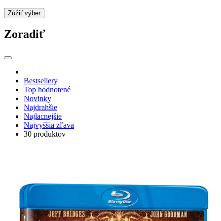
Zúžiť výber
Zoradiť
Bestsellery
Top hodnotené
Novinky
Najdrahšie
Najlacnejšie
Najvyššia zľava
30 produktov