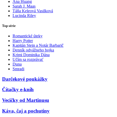
Ana Huang
Sarah J. Maas
Táňa Keleová Vasilková
Lucinda Riley
Top série
Romantické úteky
Harry Potter
Kapitán Stein a Notár Barbarič
Denník odvážneho bojka
Krimi Dominika Dána
Učím sa rozprávať
Duna
Smradi
Darčekové poukážky
Čítačky e-kníh
Vecičky od Martinusu
Káva, čaj a pochutiny