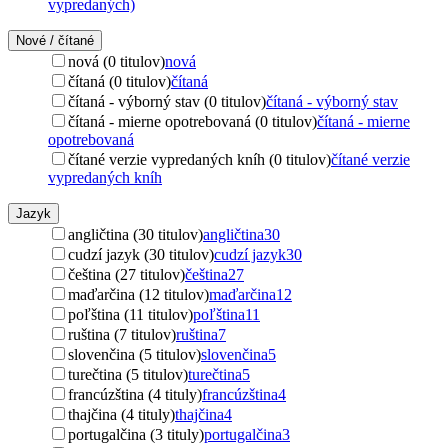
vypredaných)
Nové / čítané
nová (0 titulov)
nová
čítaná (0 titulov)
čítaná
čítaná - výborný stav (0 titulov)
čítaná - výborný stav
čítaná - mierne opotrebovaná (0 titulov)
čítaná - mierne
opotrebovaná
čítané verzie vypredaných kníh (0 titulov)
čítané verzie
vypredaných kníh
Jazyk
angličtina (30 titulov)
angličtina
30
cudzí jazyk (30 titulov)
cudzí jazyk
30
čeština (27 titulov)
čeština
27
maďarčina (12 titulov)
maďarčina
12
poľština (11 titulov)
poľština
11
ruština (7 titulov)
ruština
7
slovenčina (5 titulov)
slovenčina
5
turečtina (5 titulov)
turečtina
5
francúzština (4 tituly)
francúzština
4
thajčina (4 tituly)
thajčina
4
portugalčina (3 tituly)
portugalčina
3