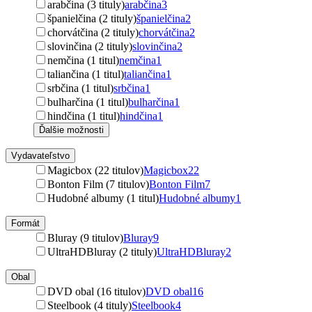
arabčina (3 tituly)
arabčina
3
španielčina (2 tituly)
španielčina
2
chorvátčina (2 tituly)
chorvátčina
2
slovinčina (2 tituly)
slovinčina
2
nemčina (1 titul)
nemčina
1
taliančina (1 titul)
taliančina
1
srbčina (1 titul)
srbčina
1
bulharčina (1 titul)
bulharčina
1
hindčina (1 titul)
hindčina
1
Ďalšie možnosti
Vydavateľstvo
Magicbox (22 titulov)
Magicbox
22
Bonton Film (7 titulov)
Bonton Film
7
Hudobné albumy (1 titul)
Hudobné albumy
1
Formát
Bluray (9 titulov)
Bluray
9
UltraHDBluray (2 tituly)
UltraHDBluray
2
Obal
DVD obal (16 titulov)
DVD obal
16
Steelbook (4 tituly)
Steelbook
4