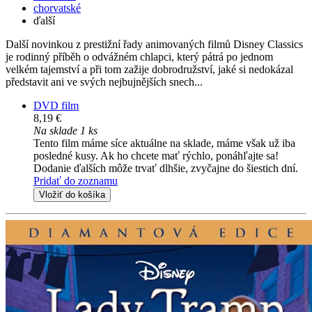
chorvatské
ďalší
Další novinkou z prestižní řady animovaných filmů Disney Classics
je rodinný příběh o odvážném chlapci, který pátrá po jednom
velkém tajemství a při tom zažije dobrodružství, jaké si nedokázal
představit ani ve svých nejbujnějších snech...
DVD film
8,19 €
Na sklade 1 ks
Tento film máme síce aktuálne na sklade, máme však už iba
posledné kusy. Ak ho chcete mať rýchlo, ponáhľajte sa!
Dodanie ďalších môže trvať dlhšie, zvyčajne do šiestich dní.
Pridať do zoznamu
Vložiť do košíka