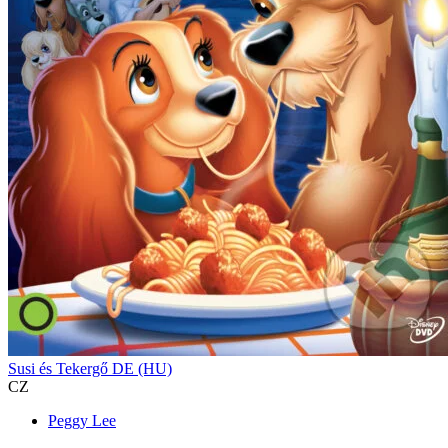
Susi és Tekergő DE (HU)
CZ
Peggy Lee