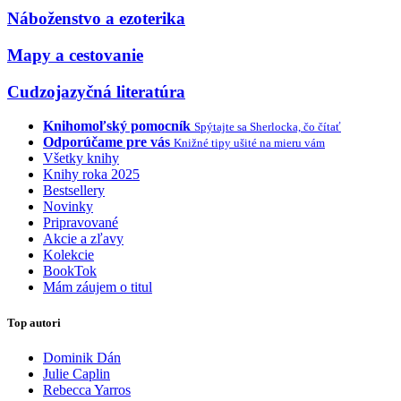
Náboženstvo a ezoterika
Mapy a cestovanie
Cudzojazyčná literatúra
Knihomoľský pomocník
Spýtajte sa Sherlocka, čo čítať
Odporúčame pre vás
Knižné tipy ušité na mieru vám
Všetky knihy
Knihy roka 2025
Bestsellery
Novinky
Pripravované
Akcie a zľavy
Kolekcie
BookTok
Mám záujem o titul
Top autori
Dominik Dán
Julie Caplin
Rebecca Yarros