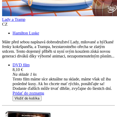
Lady a Tramp
CZ
Hamilton Luske
Máte před sebou napínavá dobrodružství Lady, milované a hýčkané
fenky kokršpaněla, a Trampa, bezstarostného ořecha se zlatým
srdcem. Tento dojemný příběh si nyní svým kouzlem získá novou
generaci diváků díky výborné animaci, nezapomenutelným písním...
DVD film
8,10 €
Na sklade 1 ks
Tento film máme síce aktuálne na sklade, máme však už iba
posledné kusy. Ak ho chcete mať rýchlo, ponáhľajte sa!
Dodanie ďalších môže trvať dlhšie, zvyčajne do šiestich dní.
Pridať do zoznamu
Vložiť do košíka