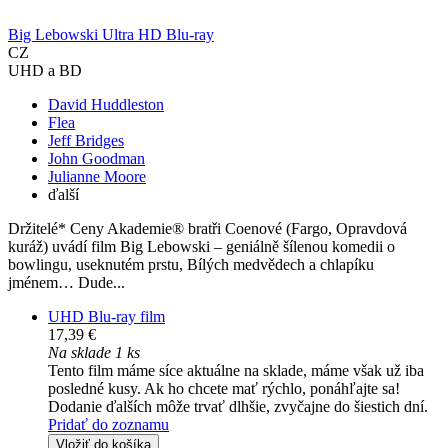
Big Lebowski Ultra HD Blu-ray
CZ
UHD a BD
David Huddleston
Flea
Jeff Bridges
John Goodman
Julianne Moore
ďalší
Držitelé* Ceny Akademie® bratři Coenové (Fargo, Opravdová
kuráž) uvádí film Big Lebowski – geniálně šílenou komedii o
bowlingu, useknutém prstu, Bílých medvědech a chlapíku
jménem… Dude...
UHD Blu-ray film
17,39 €
Na sklade 1 ks
Tento film máme síce aktuálne na sklade, máme však už iba
posledné kusy. Ak ho chcete mať rýchlo, ponáhľajte sa!
Dodanie ďalších môže trvať dlhšie, zvyčajne do šiestich dní.
Pridať do zoznamu
Vložiť do košíka