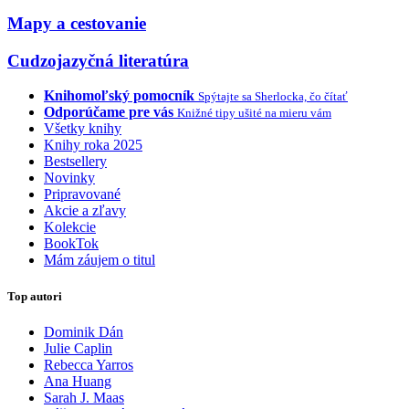
Mapy a cestovanie
Cudzojazyčná literatúra
Knihomoľský pomocník
Spýtajte sa Sherlocka, čo čítať
Odporúčame pre vás
Knižné tipy ušité na mieru vám
Všetky knihy
Knihy roka 2025
Bestsellery
Novinky
Pripravované
Akcie a zľavy
Kolekcie
BookTok
Mám záujem o titul
Top autori
Dominik Dán
Julie Caplin
Rebecca Yarros
Ana Huang
Sarah J. Maas