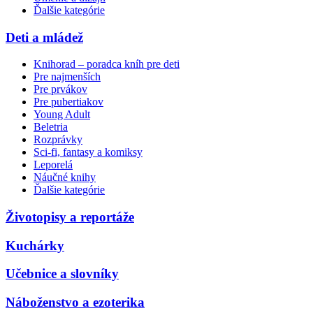
Ďalšie kategórie
Deti a mládež
Knihorad – poradca kníh pre deti
Pre najmenších
Pre prvákov
Pre pubertiakov
Young Adult
Beletria
Rozprávky
Sci-fi, fantasy a komiksy
Leporelá
Náučné knihy
Ďalšie kategórie
Životopisy a reportáže
Kuchárky
Učebnice a slovníky
Náboženstvo a ezoterika