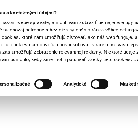
es a kontaktnými údajmi?
našom webe správate, a mohli vám zobraziť tie najlepšie tipy n
é sú naozaj potrebné a bez nich by naša stránka vôbec nefung
 cookies, ktoré nám umožňujú zisťovať, ako náš web funguje, a 
ačné cookies nám dovoľujú prispôsobovať stránku pre vašu lepši
zas umožňujú zobrazenie relevantnej reklamy. Niektoré údaje z
y nám pomohlo, keby sme mohli používať všetky tieto cookies. 
ersonalizačné
Analytické
Marketi