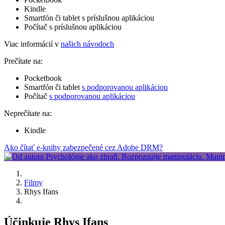
Kindle
Smartfón či tablet s príslušnou aplikáciou
Počítač s príslušnou aplikáciou
Viac informácií v
našich návodoch
Prečítate na:
Pocketbook
Smartfón či tablet
s podporovanou aplikáciou
Počítač
s podporovanou aplikáciou
Neprečítate na:
Kindle
Ako čítať e-knihy zabezpečené cez Adobe DRM?
Filmy
Rhys Ifans
Účinkuje Rhys Ifans