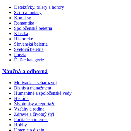
Detektívky, trilery a horory
Sci-fi a fantasy
Komiksy
Romantika
Spoločenská beletria
Klasika
Historické
Slovenská beletria
Svetová beletria
Poézia
Ďalšie kategórie
Náučná a odborná
Motivácia a sebarozvoj
Biznis a manažment
Humanitné a spoločenské vedy
História
Životopisy a reportáže
Vzťahy a rodina
Zdravie a životný štýl
Počítače a internet
Hobby
Umenie a dizajn