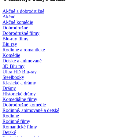
Akčné a dobrodružné
Akčné
Akčné komédie
Dobrodružné
Dobrodružné filmy
Blu-ray filmy
Blu-ray
Rodinné a romantické
Komédie
Detské a animované
3D Blu-ray
Ultra HD Blu-ray
Steelbooky
Klasické a drámy
Drámy
Historické drámy
Komediálne filmy
Dobrodružné komédie
Rodinné, animované a detské
Rodinné
Rodinné filmy
Romantické filmy
Detské