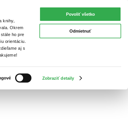
Povoliť všetko
a knihy,
ovala. Okrem
Odmietnuť
stále ho pre
u orientáciu.
dieľame aj s
Ďakujeme!
ngové
Zobraziť detaily