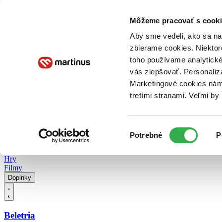
Doručenie
Kníhkupectvá
Knihovrátok
Poukážky
Knižný blog
Kontakt
Môžeme pracovať s cooki
Aby sme vedeli, ako sa na 
zbierame cookies. Niektor
E-knihy
Audioknihy
Hry
Filmy
Knihy
Doplnky
toho používame analytické
vás zlepšovať. Personaliz
Vyhľadávanie
Marketingové cookies nám 
tretími stranami. Veľmi b
Prihlásiť
Vyhľadávanie
Výber
Knihy
Potrebné
P
súhlasu
E-knihy
Audioknihy
Hry
Filmy
Doplnky
Beletria