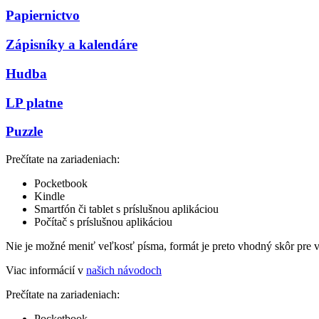
Papiernictvo
Zápisníky a kalendáre
Hudba
LP platne
Puzzle
Prečítate na zariadeniach:
Pocketbook
Kindle
Smartfón či tablet s príslušnou aplikáciou
Počítač s príslušnou aplikáciou
Nie je možné meniť veľkosť písma, formát je preto vhodný skôr pre 
Viac informácií v
našich návodoch
Prečítate na zariadeniach:
Pocketbook