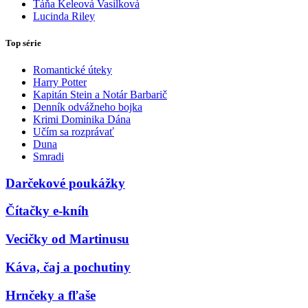
Táňa Keleová Vasilková
Lucinda Riley
Top série
Romantické úteky
Harry Potter
Kapitán Stein a Notár Barbarič
Denník odvážneho bojka
Krimi Dominika Dána
Učím sa rozprávať
Duna
Smradi
Darčekové poukážky
Čítačky e-kníh
Vecičky od Martinusu
Káva, čaj a pochutiny
Hrnčeky a fľaše