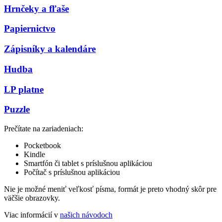
Hrnčeky a fľaše
Papiernictvo
Zápisníky a kalendáre
Hudba
LP platne
Puzzle
Prečítate na zariadeniach:
Pocketbook
Kindle
Smartfón či tablet s príslušnou aplikáciou
Počítač s príslušnou aplikáciou
Nie je možné meniť veľkosť písma, formát je preto vhodný skôr pre
väčšie obrazovky.
Viac informácií v
našich návodoch