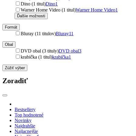
Dino (1 titul)
Dino
1
Warner Home Video (1 titul)
Warner Home Video
1
Ďalšie možnosti
Formát
Bluray (11 titulov)
Bluray
11
Obal
DVD obal (3 tituly)
DVD obal
3
krabička (1 titul)
krabička
1
Zúžiť výber
Zoradiť
Bestsellery
Top hodnotené
Novinky
Najdrahšie
Najlacnejšie