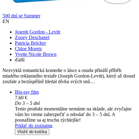
500 dní se Summer
EN
Joseph Gordon - Levitt
Zooey Deschanel
Patricia Belcher
Chloe Moretz
Yvette Nicole Brown
ďalší
Nezvyklá romantická komedie o lásce a osudu přináší příběh
mladého reklamního textaře (Joseph Gordon-Levitt), který až dosud
zoufale a bezúspěšně hledal dívku svých snů…
Blu-ray film
7,60 €
Do 3 – 5 dní
Tento produkt momentálne nemáme na sklade, ale zvyčajne
vám ho vieme zabezpečiť a odoslať do 3 – 5 dní. A
posnažíme sa aj trochu rýchlejšie!
Pridať do zoznamu
Vložiť do košíka