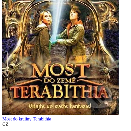
Most do krajiny Terabithia
CZ