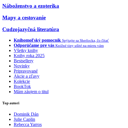
Náboženstvo a ezoterika
Mapy a cestovanie
Cudzojazyčná literatúra
Knihomoľský pomocník
Spýtajte sa Sherlocka, čo čítať
Odporúčame pre vás
Knižné tipy ušité na mieru vám
Všetky knihy
Knihy roka 2025
Bestsellery
Novinky
Pripravované
Akcie a zľavy
Kolekcie
BookTok
Mám záujem o titul
Top autori
Dominik Dán
Julie Caplin
Rebecca Yarros