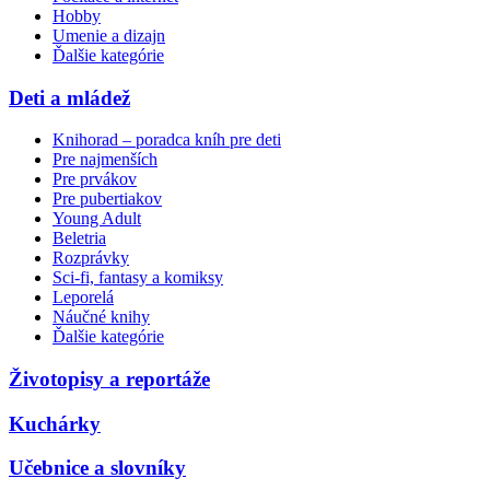
Hobby
Umenie a dizajn
Ďalšie kategórie
Deti a mládež
Knihorad – poradca kníh pre deti
Pre najmenších
Pre prvákov
Pre pubertiakov
Young Adult
Beletria
Rozprávky
Sci-fi, fantasy a komiksy
Leporelá
Náučné knihy
Ďalšie kategórie
Životopisy a reportáže
Kuchárky
Učebnice a slovníky