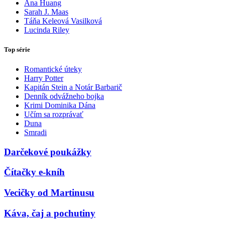
Ana Huang
Sarah J. Maas
Táňa Keleová Vasilková
Lucinda Riley
Top série
Romantické úteky
Harry Potter
Kapitán Stein a Notár Barbarič
Denník odvážneho bojka
Krimi Dominika Dána
Učím sa rozprávať
Duna
Smradi
Darčekové poukážky
Čítačky e-kníh
Vecičky od Martinusu
Káva, čaj a pochutiny