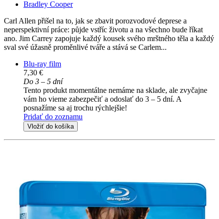
Bradley Cooper
Carl Allen přišel na to, jak se zbavit porozvodové deprese a
neperspektivní práce: půjde vstříc životu a na všechno bude říkat
ano. Jim Carrey zapojuje každý kousek svého mrštného těla a každý
sval své úžasně proměnlivé tváře a stává se Carlem...
Blu-ray film
7,30 €
Do 3 – 5 dní
Tento produkt momentálne nemáme na sklade, ale zvyčajne
vám ho vieme zabezpečiť a odoslať do 3 – 5 dní. A
posnažíme sa aj trochu rýchlejšie!
Pridať do zoznamu
Vložiť do košíka