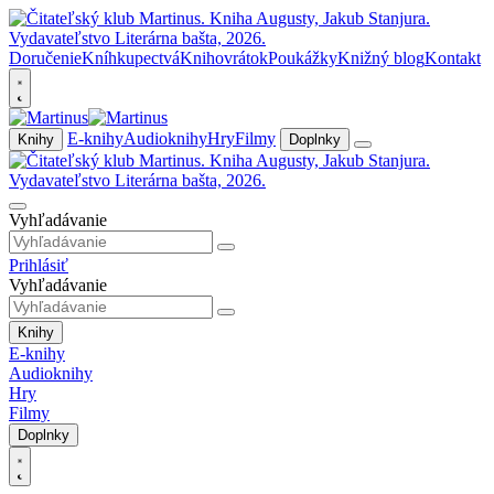
Doručenie
Kníhkupectvá
Knihovrátok
Poukážky
Knižný blog
Kontakt
E-knihy
Audioknihy
Hry
Filmy
Knihy
Doplnky
Vyhľadávanie
Prihlásiť
Vyhľadávanie
Knihy
E-knihy
Audioknihy
Hry
Filmy
Doplnky