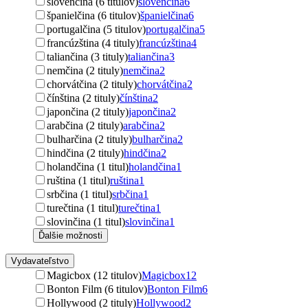
slovenčina (6 titulov)
slovenčina
6
španielčina (6 titulov)
španielčina
6
portugalčina (5 titulov)
portugalčina
5
francúzština (4 tituly)
francúzština
4
taliančina (3 tituly)
taliančina
3
nemčina (2 tituly)
nemčina
2
chorvátčina (2 tituly)
chorvátčina
2
čínština (2 tituly)
čínština
2
japončina (2 tituly)
japončina
2
arabčina (2 tituly)
arabčina
2
bulharčina (2 tituly)
bulharčina
2
hindčina (2 tituly)
hindčina
2
holandčina (1 titul)
holandčina
1
ruština (1 titul)
ruština
1
srbčina (1 titul)
srbčina
1
turečtina (1 titul)
turečtina
1
slovinčina (1 titul)
slovinčina
1
Ďalšie možnosti
Vydavateľstvo
Magicbox (12 titulov)
Magicbox
12
Bonton Film (6 titulov)
Bonton Film
6
Hollywood (2 tituly)
Hollywood
2