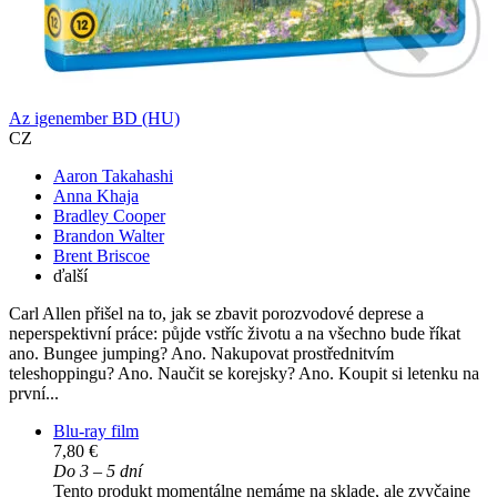
Az igenember BD (HU)
CZ
Aaron Takahashi
Anna Khaja
Bradley Cooper
Brandon Walter
Brent Briscoe
ďalší
Carl Allen přišel na to, jak se zbavit porozvodové deprese a
neperspektivní práce: půjde vstříc životu a na všechno bude říkat
ano. Bungee jumping? Ano. Nakupovat prostřednitvím
teleshoppingu? Ano. Naučit se korejsky? Ano. Koupit si letenku na
první...
Blu-ray film
7,80 €
Do 3 – 5 dní
Tento produkt momentálne nemáme na sklade, ale zvyčajne