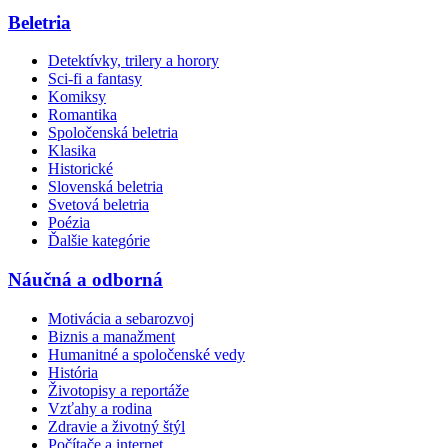
Beletria
Detektívky, trilery a horory
Sci-fi a fantasy
Komiksy
Romantika
Spoločenská beletria
Klasika
Historické
Slovenská beletria
Svetová beletria
Poézia
Ďalšie kategórie
Náučná a odborná
Motivácia a sebarozvoj
Biznis a manažment
Humanitné a spoločenské vedy
História
Životopisy a reportáže
Vzťahy a rodina
Zdravie a životný štýl
Počítače a internet