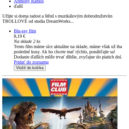
Anthony Ramos
ďalší
Užijte si doma radost a štěstí s muzikálovým dobrodružstvím
TROLLOVÉ od studia DreamWorks...
Blu-ray film
8,19 €
Na sklade 2 ks
Tento film máme síce aktuálne na sklade, máme však už iba
posledné kusy. Ak ho chcete mať rýchlo, ponáhľajte sa!
Dodanie ďalších môže trvať dlhšie, zvyčajne do piatich dní.
Pridať do zoznamu
Vložiť do košíka