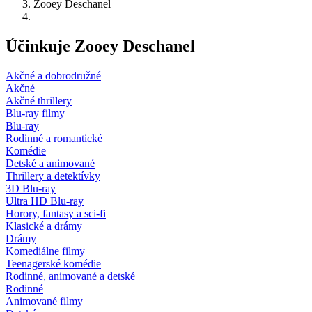
Zooey Deschanel
Účinkuje Zooey Deschanel
Akčné a dobrodružné
Akčné
Akčné thrillery
Blu-ray filmy
Blu-ray
Rodinné a romantické
Komédie
Detské a animované
Thrillery a detektívky
3D Blu-ray
Ultra HD Blu-ray
Horory, fantasy a sci-fi
Klasické a drámy
Drámy
Komediálne filmy
Teenagerské komédie
Rodinné, animované a detské
Rodinné
Animované filmy