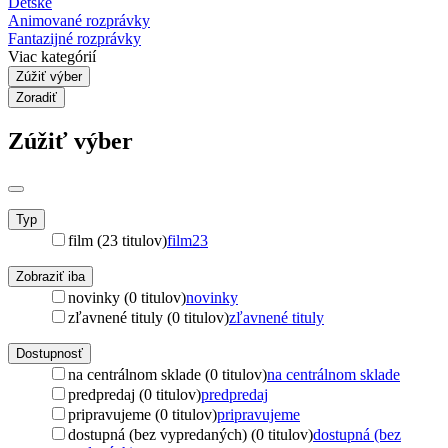
Detské
Animované rozprávky
Fantazijné rozprávky
Viac kategórií
Zúžiť výber
Zoradiť
Zúžiť výber
Typ
film (23 titulov)
film
23
Zobraziť iba
novinky (0 titulov)
novinky
zľavnené tituly (0 titulov)
zľavnené tituly
Dostupnosť
na centrálnom sklade (0 titulov)
na centrálnom sklade
predpredaj (0 titulov)
predpredaj
pripravujeme (0 titulov)
pripravujeme
dostupná (bez vypredaných) (0 titulov)
dostupná (bez