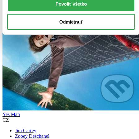
Povoliť všetko
Odmietnuť
Yes Man
CZ
Jim Carrey
Zooey Deschanel