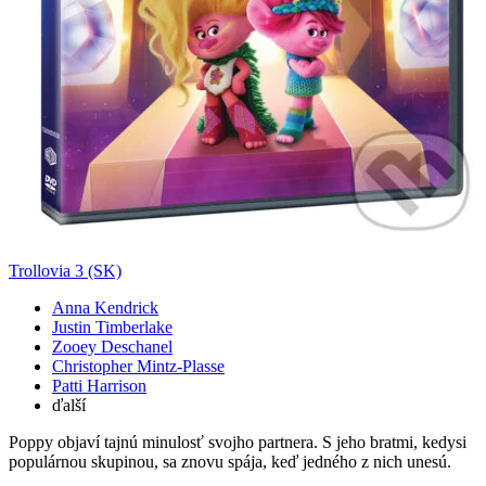
Trollovia 3 (SK)
Anna Kendrick
Justin Timberlake
Zooey Deschanel
Christopher Mintz-Plasse
Patti Harrison
ďalší
Poppy objaví tajnú minulosť svojho partnera. S jeho bratmi, kedysi
populárnou skupinou, sa znovu spája, keď jedného z nich unesú.