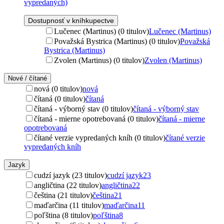
vypredaných)
Dostupnosť v kníhkupectve
Lučenec (Martinus) (0 titulov)
Lučenec (Martinus)
Považská Bystrica (Martinus) (0 titulov)
Považská
Bystrica (Martinus)
Zvolen (Martinus) (0 titulov)
Zvolen (Martinus)
Nové / čítané
nová (0 titulov)
nová
čítaná (0 titulov)
čítaná
čítaná - výborný stav (0 titulov)
čítaná - výborný stav
čítaná - mierne opotrebovaná (0 titulov)
čítaná - mierne
opotrebovaná
čítané verzie vypredaných kníh (0 titulov)
čítané verzie
vypredaných kníh
Jazyk
cudzí jazyk (23 titulov)
cudzí jazyk
23
angličtina (22 titulov)
angličtina
22
čeština (21 titulov)
čeština
21
maďarčina (11 titulov)
maďarčina
11
poľština (8 titulov)
poľština
8