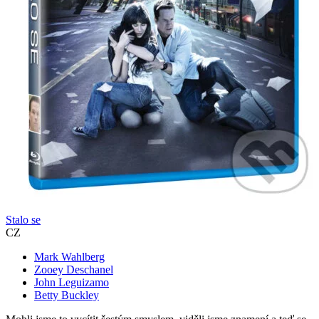
Stalo se
CZ
Mark Wahlberg
Zooey Deschanel
John Leguizamo
Betty Buckley