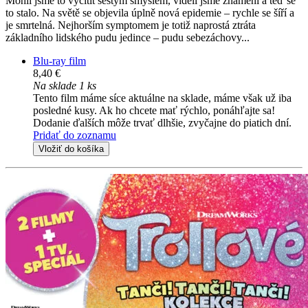
Mohli jsme to vycítit šestým smyslem, viděli jsme znamení a teď se
to stalo. Na světě se objevila úplně nová epidemie – rychle se šíří a
je smrtelná. Nejhorším symptomem je totiž naprostá ztráta
základního lidského pudu jedince – pudu sebezáchovy...
Blu-ray film
8,40 €
Na sklade 1 ks
Tento film máme síce aktuálne na sklade, máme však už iba
posledné kusy. Ak ho chcete mať rýchlo, ponáhľajte sa!
Dodanie ďalších môže trvať dlhšie, zvyčajne do piatich dní.
Pridať do zoznamu
Vložiť do košíka