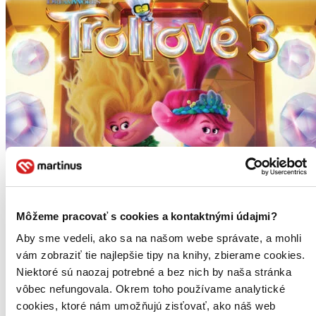
Môžeme pracovať s cookies a kontaktnými údajmi?
Aby sme vedeli, ako sa na našom webe správate, a mohli
vám zobraziť tie najlepšie tipy na knihy, zbierame cookies.
Trollové 3
Niektoré sú naozaj potrebné a bez nich by naša stránka
CZ
vôbec nefungovala. Okrem toho používame analytické
Tim Heitz
cookies, ktoré nám umožňujú zisťovať, ako náš web
Walt Dohrn