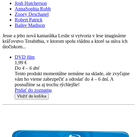
Josh Hutcherson
AnnaSophia Robb
Zooey Deschanel
Robert Patrick
Bailee Madison
Jesse a jeho nová kamarátka Leslie si vytvoria v lese imaginárne
kráľovstvo Terabithia, v ktorom spolu vládnu a ktoré sa stáva ich
útočiskom...
DVD film
1,99 €
Do 4 – 6 dní
Tento produkt momentálne nemáme na sklade, ale zvyčajne
vám ho vieme zabezpečiť a odoslať do 4 – 6 dní. A
posnažíme sa aj trochu rýchlejšie!
Pridať do zoznamu
Vložiť do košíka