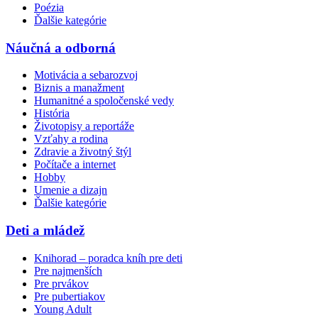
Poézia
Ďalšie kategórie
Náučná a odborná
Motivácia a sebarozvoj
Biznis a manažment
Humanitné a spoločenské vedy
História
Životopisy a reportáže
Vzťahy a rodina
Zdravie a životný štýl
Počítače a internet
Hobby
Umenie a dizajn
Ďalšie kategórie
Deti a mládež
Knihorad – poradca kníh pre deti
Pre najmenších
Pre prvákov
Pre pubertiakov
Young Adult