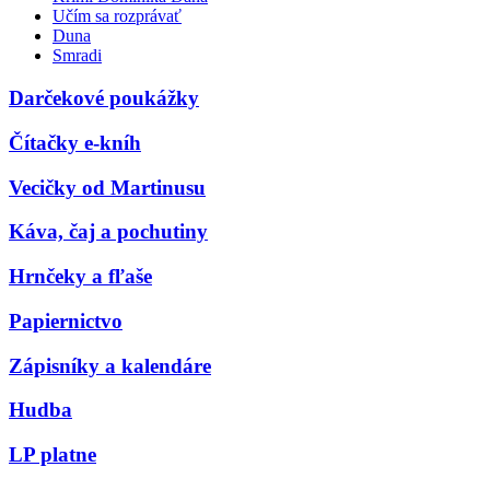
Učím sa rozprávať
Duna
Smradi
Darčekové poukážky
Čítačky e-kníh
Vecičky od Martinusu
Káva, čaj a pochutiny
Hrnčeky a fľaše
Papiernictvo
Zápisníky a kalendáre
Hudba
LP platne