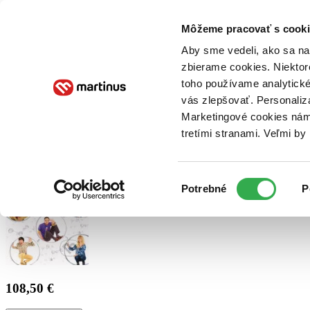
Doručenie
Kníhkupectvá
Knihovrátok
Poukážky
Knižný blog
Kontakt
Môžeme pracovať s cooki
Aby sme vedeli, ako sa na 
zbierame cookies. Niektor
E-knihy
Audioknihy
Hry
Filmy
Knihy
Doplnky
toho používame analytické
vás zlepšovať. Personaliz
Vyhľadávanie
Marketingové cookies nám 
tretími stranami. Veľmi b
Prihlásiť
Výber
Potrebné
P
súhlasu
108,50 €