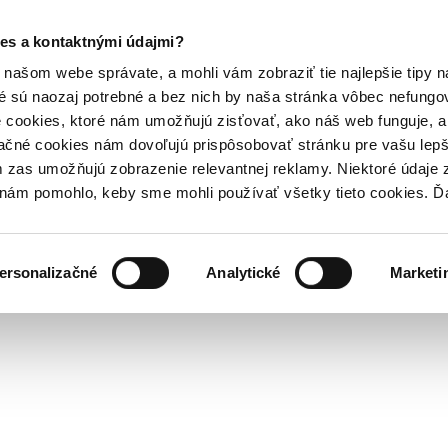
es a kontaktnými údajmi?
našom webe správate, a mohli vám zobraziť tie najlepšie tipy n
é sú naozaj potrebné a bez nich by naša stránka vôbec nefung
 cookies, ktoré nám umožňujú zisťovať, ako náš web funguje, a 
ačné cookies nám dovoľujú prispôsobovať stránku pre vašu lepši
zas umožňujú zobrazenie relevantnej reklamy. Niektoré údaje z
y nám pomohlo, keby sme mohli používať všetky tieto cookies. 
ersonalizačné
Analytické
Marketi