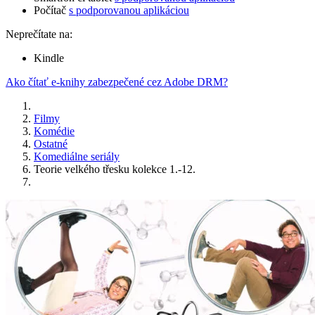
Počítač
s podporovanou aplikáciou
Neprečítate na:
Kindle
Ako čítať e-knihy zabezpečené cez Adobe DRM?
Filmy
Komédie
Ostatné
Komediálne seriály
Teorie velkého třesku kolekce 1.-12.