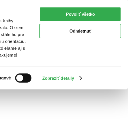
Povoliť všetko
a knihy,
ovala. Okrem
Odmietnuť
stále ho pre
u orientáciu.
dieľame aj s
Ďakujeme!
ngové
Zobraziť detaily