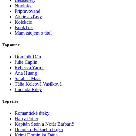
Bestsellery
Novinky
Pripravované
Akcie a zľavy
Kolekcie
BookTok
Mám záujem o titul
Top autori
Dominik Dán
Julie Caplin
Rebecca Yarros
Ana Huang
Sarah J. Maas
Táňa Keleová Vasilková
Lucinda Riley
Top série
Romantické úteky
Harry Potter
Kapitán Stein a Notár Barbarič
Denník odvážneho bojka
Krimi Dominika Dána