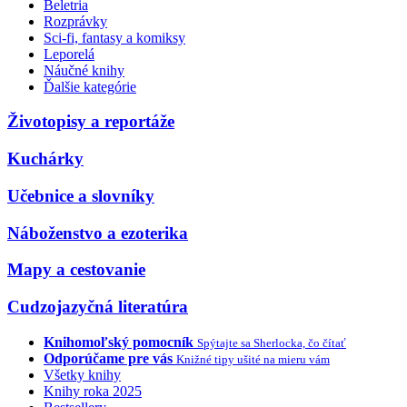
Beletria
Rozprávky
Sci-fi, fantasy a komiksy
Leporelá
Náučné knihy
Ďalšie kategórie
Životopisy a reportáže
Kuchárky
Učebnice a slovníky
Náboženstvo a ezoterika
Mapy a cestovanie
Cudzojazyčná literatúra
Knihomoľský pomocník
Spýtajte sa Sherlocka, čo čítať
Odporúčame pre vás
Knižné tipy ušité na mieru vám
Všetky knihy
Knihy roka 2025