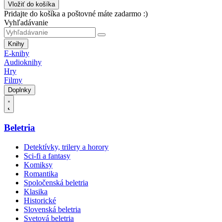
Vložiť do košíka
Pridajte do košíka a poštovné máte zadarmo :)
Vyhľadávanie
Knihy
E-knihy
Audioknihy
Hry
Filmy
Doplnky
Beletria
Detektívky, trilery a horory
Sci-fi a fantasy
Komiksy
Romantika
Spoločenská beletria
Klasika
Historické
Slovenská beletria
Svetová beletria