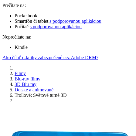
Prečítate na:
Pocketbook
Smartfón či tablet
s podporovanou aplikáciou
Počítač
s podporovanou aplikáciou
Neprečítate na:
Kindle
Ako čítať e-knihy zabezpečené cez Adobe DRM?
Filmy
Blu-ray filmy
3D Blu-ray
Detské a animované
Trollové: Světové turné 3D