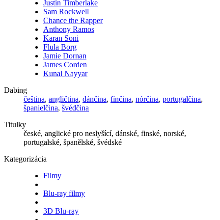
Justin Timberlake
Sam Rockwell
Chance the Rapper
Anthony Ramos
Karan Soni
Flula Borg
Jamie Dornan
James Corden
Kunal Nayyar
Dabing
čeština
,
angličtina
,
dánčina
,
fínčina
,
nórčina
,
portugalčina
,
španielčina
,
švédčina
Titulky
české, anglické pro neslyšící, dánské, finské, norské,
portugalské, španělské, švédské
Kategorizácia
Filmy
Blu-ray filmy
3D Blu-ray