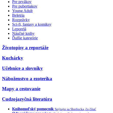
Pre prvákov
Pre pubertiakov
Young Adult
Beletria
Rozprávky
Sci-fi, fantasy a komiksy
Leporelá
Náučné knihy
Ďalšie kategórie
Životopisy a reportáže
Kuchárky
Učebnice a slovníky
Náboženstvo a ezoterika
Mapy a cestovanie
Cudzojazyčná literatúra
Knihomoľský pomocník
Spýtajte sa Sherlocka, čo čítať