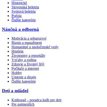
Historické
Slovenská beletria
Svetová beletria
Poézia
Ďalšie kategórie
Náučná a odborná
Motivácia a sebarozvoj
Biznis a manažment
Humanitné a spoločenské vedy
História
Životopisy a reportáže
Vzťahy a rodina
Zdravie a životný štýl
Počítače a internet
Hobby
Umenie a dizajn
Ďalšie kategórie
Deti a mládež
Knihorad – poradca kníh pre deti
Pre najmenších