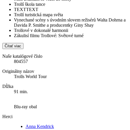
Trollí škola tance
TEXTTEXT
Trollí turistická mapa světa
Vynechané scény s úvodním slovem režisérů Walta Dohrna a
Davida P. Smithe a producentky Giny Shay
Trollové v dokonalé harmonii
Zákulisí filmu Trollové: Světové turné
Čítať viac
Naše katalógové číslo
804557
Originálny názov
Trolls World Tour
Dĺžka
91 min.
Blu-ray obal
Herci
Anna Kendrick