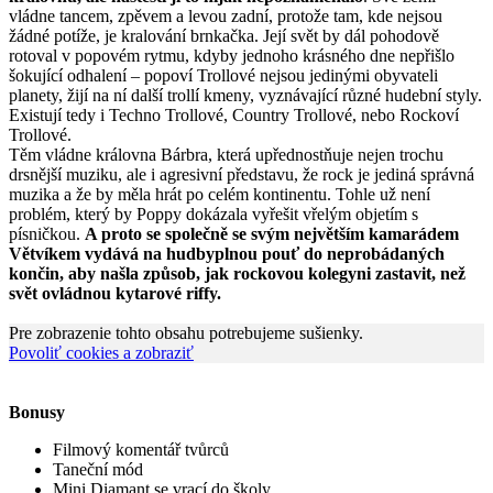
vládne tancem, zpěvem a levou zadní, protože tam, kde nejsou
žádné potíže, je kralování brnkačka. Její svět by dál pohodově
rotoval v popovém rytmu, kdyby jednoho krásného dne nepřišlo
šokující odhalení – popoví Trollové nejsou jedinými obyvateli
planety, žijí na ní další trollí kmeny, vyznávající různé hudební styly.
Existují tedy i Techno Trollové, Country Trollové, nebo Rockoví
Trollové.
Těm vládne královna Bárbra, která upřednostňuje nejen trochu
drsnější muziku, ale i agresivní představu, že rock je jediná správná
muzika a že by měla hrát po celém kontinentu. Tohle už není
problém, který by Poppy dokázala vyřešit vřelým objetím s
písničkou.
A proto se společně se svým největším kamarádem
Větvíkem vydává na hudbyplnou pouť do neprobádaných
končin, aby našla způsob, jak rockovou kolegyni zastavit, než
svět ovládnou kytarové riffy.
Pre zobrazenie tohto obsahu potrebujeme sušienky.
Povoliť cookies a zobraziť
Bonusy
Filmový komentář tvůrců
Taneční mód
Mini Diamant se vrací do školy