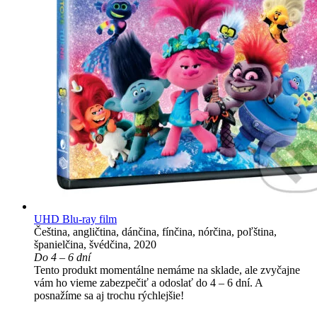
UHD Blu-ray film
Čeština, angličtina, dánčina, fínčina, nórčina, poľština,
španielčina, švédčina, 2020
Do 4 – 6 dní
Tento produkt momentálne nemáme na sklade, ale zvyčajne
vám ho vieme zabezpečiť a odoslať do 4 – 6 dní. A
posnažíme sa aj trochu rýchlejšie!