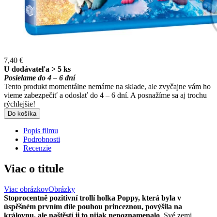
7,40 €
U dodávateľa > 5 ks
Posielame do 4 – 6 dní
Tento produkt momentálne nemáme na sklade, ale zvyčajne vám ho
vieme zabezpečiť a odoslať do 4 – 6 dní. A posnažíme sa aj trochu
rýchlejšie!
Do košíka
Popis filmu
Podrobnosti
Recenzie
Viac o titule
Viac obrázkov
Obrázky
Stoprocentně pozitivní trollí holka Poppy, která byla v
úspěšném prvním díle pouhou princeznou, povýšila na
královnu, ale naštěstí ji to nijak nepoznamenalo
. Své zemi