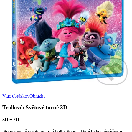
Viac obrázkov
Obrázky
Trollové: Světové turné 3D
3D + 2D
Stoprocentně pozitivní trollí holka Poppy, která byla v úspěšném