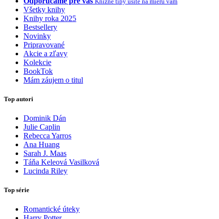
Odporúčame pre vás
Knižné tipy ušité na mieru vám
Všetky knihy
Knihy roka 2025
Bestsellery
Novinky
Pripravované
Akcie a zľavy
Kolekcie
BookTok
Mám záujem o titul
Top autori
Dominik Dán
Julie Caplin
Rebecca Yarros
Ana Huang
Sarah J. Maas
Táňa Keleová Vasilková
Lucinda Riley
Top série
Romantické úteky
Harry Potter