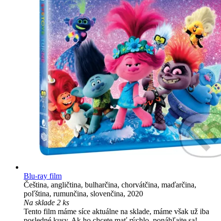
Blu-ray film
Čeština, angličtina, bulharčina, chorvátčina, maďarčina,
poľština, rumunčina, slovenčina, 2020
Na sklade 2 ks
Tento film máme síce aktuálne na sklade, máme však už iba
posledné kusy. Ak ho chcete mať rýchlo, ponáhľajte sa!