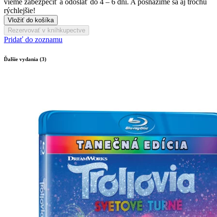
vieme zabezpečiť a odoslať do 4 – 6 dní. A posnažíme sa aj trochu
rýchlejšie!
Vložiť do košíka
Rezervovať v kníhkupectve
Pridať do zoznamu
Ďalšie vydania (3)