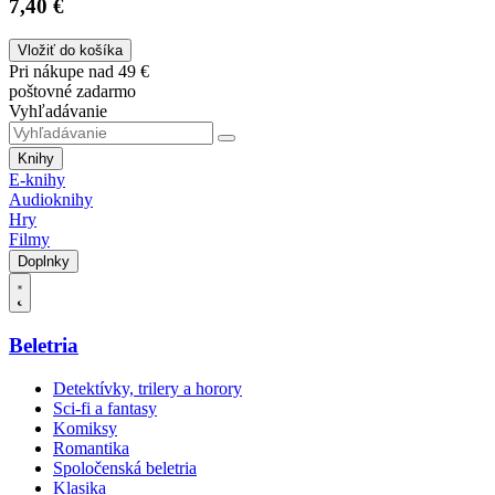
7,40 €
Vložiť do košíka
Pri nákupe nad 49 €
poštovné zadarmo
Vyhľadávanie
Knihy
E-knihy
Audioknihy
Hry
Filmy
Doplnky
Beletria
Detektívky, trilery a horory
Sci-fi a fantasy
Komiksy
Romantika
Spoločenská beletria
Klasika