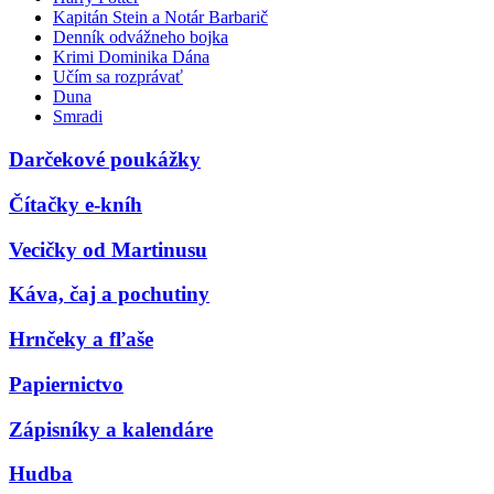
Kapitán Stein a Notár Barbarič
Denník odvážneho bojka
Krimi Dominika Dána
Učím sa rozprávať
Duna
Smradi
Darčekové poukážky
Čítačky e-kníh
Vecičky od Martinusu
Káva, čaj a pochutiny
Hrnčeky a fľaše
Papiernictvo
Zápisníky a kalendáre
Hudba