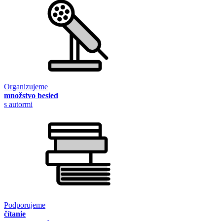
Organizujeme
množstvo besied
s autormi
Podporujeme
čítanie