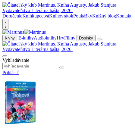
Doručenie
Kníhkupectvá
Knihovrátok
Poukážky
Knižný blog
Kontakt
E-knihy
Audioknihy
Hry
Filmy
Knihy
Doplnky
Vyhľadávanie
Prihlásiť