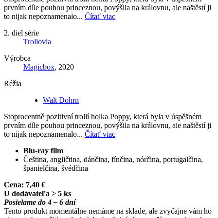
prvním díle pouhou princeznou, povýšila na královnu, ale naštěstí ji
to nijak nepoznamenalo...
Čítať viac
2. diel série
Trollovia
Výrobca
Magicbox
, 2020
Réžia
Walt Dohrn
Stoprocentně pozitivní trollí holka Poppy, která byla v úspěšném
prvním díle pouhou princeznou, povýšila na královnu, ale naštěstí ji
to nijak nepoznamenalo...
Čítať viac
Blu-ray film
Čeština, angličtina, dánčina, fínčina, nórčina, portugalčina,
španielčina, švédčina
Cena:
7,40 €
U dodávateľa > 5 ks
Posielame do 4 – 6 dní
Tento produkt momentálne nemáme na sklade, ale zvyčajne vám ho