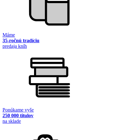
Máme
35-ročnú tradíciu
predaja kníh
Ponúkame vyše
250 000 titulov
na sklade