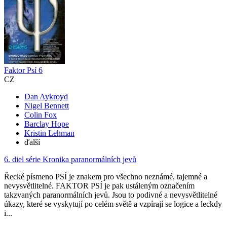
Faktor Psí 6
CZ
Dan Aykroyd
Nigel Bennett
Colin Fox
Barclay Hope
Kristin Lehman
ďalší
6. diel série
Kronika paranormálních jevů
Řecké písmeno PSÍ je znakem pro všechno neznámé, tajemné a
nevysvětlitelné. FAKTOR PSÍ je pak ustáleným označením
takzvaných paranormálních jevů. Jsou to podivné a nevysvětlitelné
úkazy, které se vyskytují po celém světě a vzpírají se logice a leckdy
i...