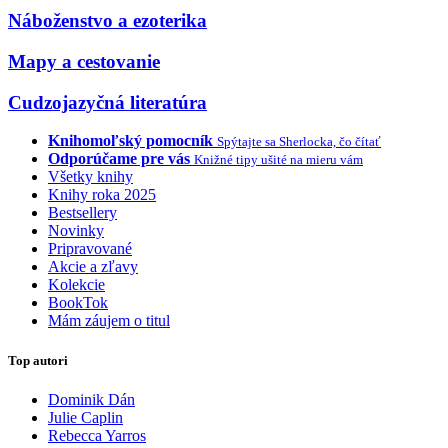
Náboženstvo a ezoterika
Mapy a cestovanie
Cudzojazyčná literatúra
Knihomoľský pomocník
Spýtajte sa Sherlocka, čo čítať
Odporúčame pre vás
Knižné tipy ušité na mieru vám
Všetky knihy
Knihy roka 2025
Bestsellery
Novinky
Pripravované
Akcie a zľavy
Kolekcie
BookTok
Mám záujem o titul
Top autori
Dominik Dán
Julie Caplin
Rebecca Yarros