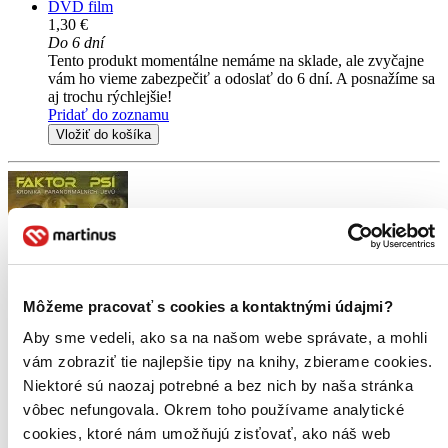
DVD film
1,30 €
Do 6 dní
Tento produkt momentálne nemáme na sklade, ale zvyčajne
vám ho vieme zabezpečiť a odoslať do 6 dní. A posnažíme sa
aj trochu rýchlejšie!
Pridať do zoznamu
Vložiť do košíka
Môžeme pracovať s cookies a kontaktnými údajmi?
Aby sme vedeli, ako sa na našom webe správate, a mohli
Faktor Psí 4
vám zobraziť tie najlepšie tipy na knihy, zbierame cookies.
CZ
Niektoré sú naozaj potrebné a bez nich by naša stránka
Dan Aykroyd
vôbec nefungovala. Okrem toho používame analytické
Nigel Bennett
cookies, ktoré nám umožňujú zisťovať, ako náš web
Colin Fox