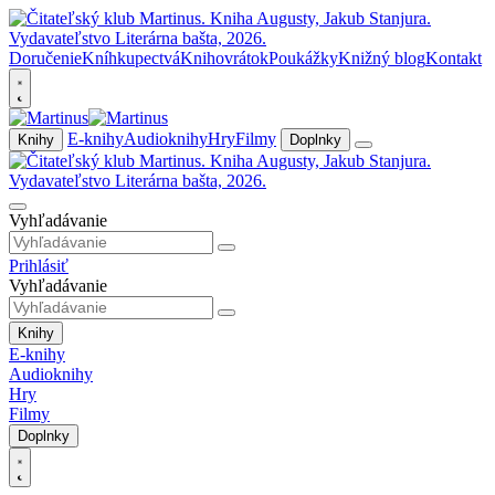
Doručenie
Kníhkupectvá
Knihovrátok
Poukážky
Knižný blog
Kontakt
E-knihy
Audioknihy
Hry
Filmy
Knihy
Doplnky
Vyhľadávanie
Prihlásiť
Vyhľadávanie
Knihy
E-knihy
Audioknihy
Hry
Filmy
Doplnky