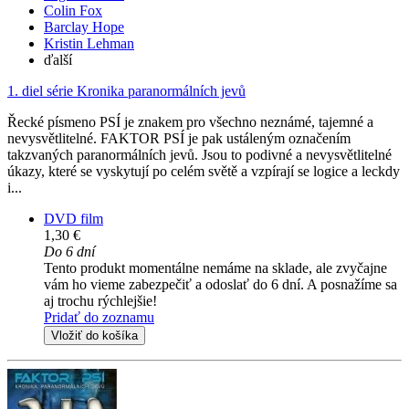
Colin Fox
Barclay Hope
Kristin Lehman
ďalší
1. diel série
Kronika paranormálních jevů
Řecké písmeno PSÍ je znakem pro všechno neznámé, tajemné a
nevysvětlitelné. FAKTOR PSÍ je pak ustáleným označením
takzvaných paranormálních jevů. Jsou to podivné a nevysvětlitelné
úkazy, které se vyskytují po celém světě a vzpírají se logice a leckdy
i...
DVD film
1,30 €
Do 6 dní
Tento produkt momentálne nemáme na sklade, ale zvyčajne
vám ho vieme zabezpečiť a odoslať do 6 dní. A posnažíme sa
aj trochu rýchlejšie!
Pridať do zoznamu
Vložiť do košíka