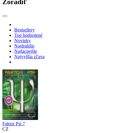
Zoradiť
Bestsellery
Top hodnotené
Novinky
Najdrahšie
Najlacnejšie
Najvyššia zľava
Faktor Psí 7
CZ