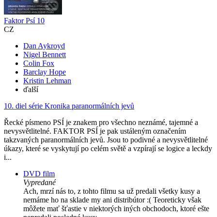
Faktor Psí 10
CZ
Dan Aykroyd
Nigel Bennett
Colin Fox
Barclay Hope
Kristin Lehman
ďalší
10. diel série
Kronika paranormálních jevů
Řecké písmeno PSÍ je znakem pro všechno neznámé, tajemné a
nevysvětlitelné. FAKTOR PSÍ je pak ustáleným označením
takzvaných paranormálních jevů. Jsou to podivné a nevysvětlitelné
úkazy, které se vyskytují po celém světě a vzpírají se logice a leckdy
i...
DVD film
Vypredané
Ach, mrzí nás to, z tohto filmu sa už predali všetky kusy a
nemáme ho na sklade my ani distribútor :( Teoreticky však
môžete mať šťastie v niektorých iných obchodoch, ktoré ešte