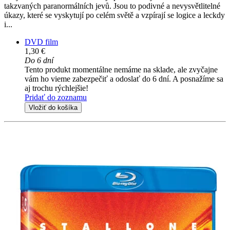
takzvaných paranormálních jevů. Jsou to podivné a nevysvětlitelné
úkazy, které se vyskytují po celém světě a vzpírají se logice a leckdy
i...
DVD film
1,30 €
Do 6 dní
Tento produkt momentálne nemáme na sklade, ale zvyčajne
vám ho vieme zabezpečiť a odoslať do 6 dní. A posnažíme sa
aj trochu rýchlejšie!
Pridať do zoznamu
Vložiť do košíka