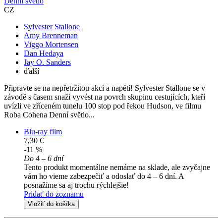
Denní světlo
CZ
Sylvester Stallone
Amy Brenneman
Viggo Mortensen
Dan Hedaya
Jay O. Sanders
ďalší
Připravte se na nepřetržitou akci a napětí! Sylvester Stallone se v
závodě s časem snaží vyvést na povrch skupinu cestujících, kteří
uvízli ve zříceném tunelu 100 stop pod řekou Hudson, ve filmu
Roba Cohena Denní světlo...
Blu-ray film
7,30 €
-11 %
Do 4 – 6 dní
Tento produkt momentálne nemáme na sklade, ale zvyčajne
vám ho vieme zabezpečiť a odoslať do 4 – 6 dní. A
posnažíme sa aj trochu rýchlejšie!
Pridať do zoznamu
Vložiť do košíka