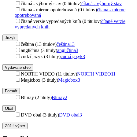
čítaná - výborný stav (0 titulov)
čítaná - výborný stav
čítaná - mierne opotrebovaná (0 titulov)
čítaná - mierne
opotrebovaná
čítané verzie vypredaných kníh (0 titulov)
čítané verzie
vypredaných kníh
Jazyk
čeština (13 titulov)
čeština
13
angličtina (3 tituly)
angličtina
3
cudzí jazyk (3 tituly)
cudzí jazyk
3
Vydavateľstvo
NORTH VIDEO (11 titulov)
NORTH VIDEO
11
Magicbox (3 tituly)
Magicbox
3
Formát
Bluray (2 tituly)
Bluray
2
Obal
DVD obal (3 tituly)
DVD obal
3
Zúžiť výber