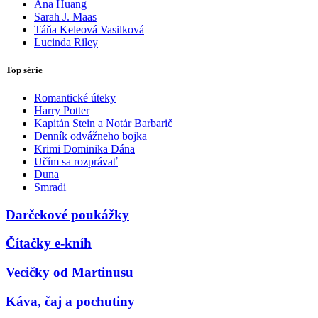
Ana Huang
Sarah J. Maas
Táňa Keleová Vasilková
Lucinda Riley
Top série
Romantické úteky
Harry Potter
Kapitán Stein a Notár Barbarič
Denník odvážneho bojka
Krimi Dominika Dána
Učím sa rozprávať
Duna
Smradi
Darčekové poukážky
Čítačky e-kníh
Vecičky od Martinusu
Káva, čaj a pochutiny