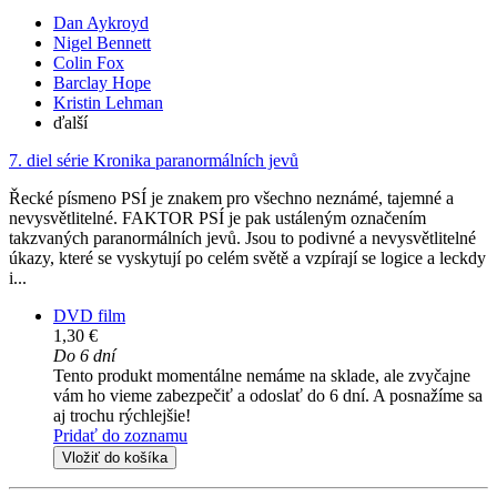
Dan Aykroyd
Nigel Bennett
Colin Fox
Barclay Hope
Kristin Lehman
ďalší
7. diel série
Kronika paranormálních jevů
Řecké písmeno PSÍ je znakem pro všechno neznámé, tajemné a
nevysvětlitelné. FAKTOR PSÍ je pak ustáleným označením
takzvaných paranormálních jevů. Jsou to podivné a nevysvětlitelné
úkazy, které se vyskytují po celém světě a vzpírají se logice a leckdy
i...
DVD film
1,30 €
Do 6 dní
Tento produkt momentálne nemáme na sklade, ale zvyčajne
vám ho vieme zabezpečiť a odoslať do 6 dní. A posnažíme sa
aj trochu rýchlejšie!
Pridať do zoznamu
Vložiť do košíka