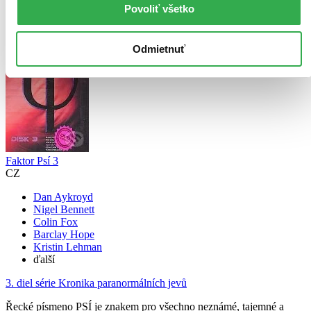
Knihomoľský pomocník
Povoliť všetko
Odmietnuť
Faktor Psí 3
CZ
Dan Aykroyd
Nigel Bennett
Colin Fox
Barclay Hope
Kristin Lehman
ďalší
3. diel série
Kronika paranormálních jevů
Řecké písmeno PSÍ je znakem pro všechno neznámé, tajemné a