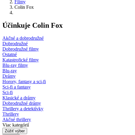
Filmy
Colin Fox
Účinkuje Colin Fox
Akčné a dobrodružné
Dobrodružné
Dobrodružné filmy
Ostatné
Katastrofické filmy
Blu-ray filmy
Blu-ray
Drámy
Horory, fantasy a sci-fi
Sci-fi a fantasy
Sci-fi
Klasické a drámy
Dobrodružné drámy
Thrillery a detektívky
Thrillery
Akčné thrillery
Viac kategórií
Zúžiť výber