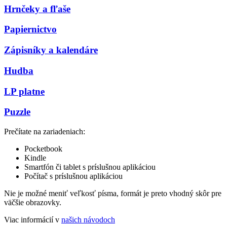
Hrnčeky a fľaše
Papiernictvo
Zápisníky a kalendáre
Hudba
LP platne
Puzzle
Prečítate na zariadeniach:
Pocketbook
Kindle
Smartfón či tablet s príslušnou aplikáciou
Počítač s príslušnou aplikáciou
Nie je možné meniť veľkosť písma, formát je preto vhodný skôr pre
väčšie obrazovky.
Viac informácií v
našich návodoch