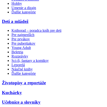
Hobby
Umenie a dizajn
Ďalšie kategórie
Deti a mládež
Knihorad – poradca kníh pre deti
Pre najmenších
Pre prvákov
Pre pubertiakov
Young Adult
Beletria
Rozprávky
Sci-fi, fantasy a komiksy
Leporelá
Náučné knihy
Ďalšie kategórie
Životopisy a reportáže
Kuchárky
Učebnice a slovníky