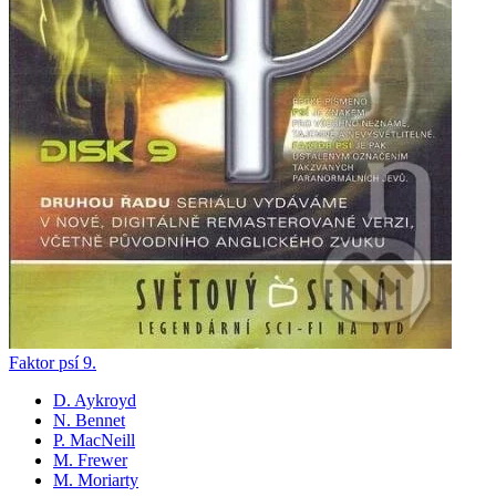
Faktor psí 9.
D. Aykroyd
N. Bennet
P. MacNeill
M. Frewer
M. Moriarty