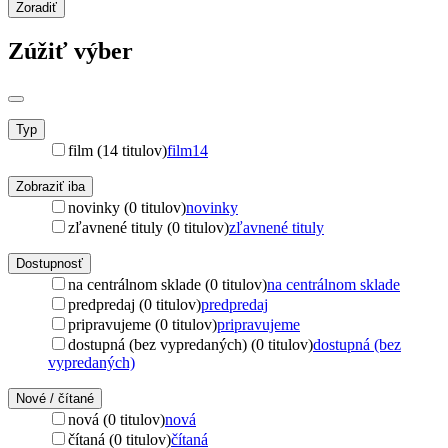
Zoradiť
Zúžiť výber
Typ
film (14 titulov)
film
14
Zobraziť iba
novinky (0 titulov)
novinky
zľavnené tituly (0 titulov)
zľavnené tituly
Dostupnosť
na centrálnom sklade (0 titulov)
na centrálnom sklade
predpredaj (0 titulov)
predpredaj
pripravujeme (0 titulov)
pripravujeme
dostupná (bez vypredaných) (0 titulov)
dostupná (bez
vypredaných)
Nové / čítané
nová (0 titulov)
nová
čítaná (0 titulov)
čítaná