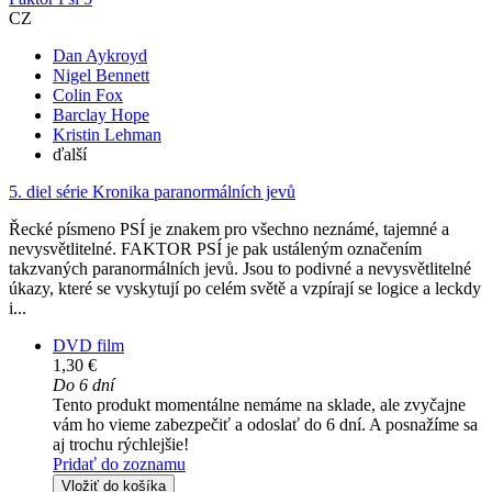
CZ
Dan Aykroyd
Nigel Bennett
Colin Fox
Barclay Hope
Kristin Lehman
ďalší
5. diel série
Kronika paranormálních jevů
Řecké písmeno PSÍ je znakem pro všechno neznámé, tajemné a
nevysvětlitelné. FAKTOR PSÍ je pak ustáleným označením
takzvaných paranormálních jevů. Jsou to podivné a nevysvětlitelné
úkazy, které se vyskytují po celém světě a vzpírají se logice a leckdy
i...
DVD film
1,30 €
Do 6 dní
Tento produkt momentálne nemáme na sklade, ale zvyčajne
vám ho vieme zabezpečiť a odoslať do 6 dní. A posnažíme sa
aj trochu rýchlejšie!
Pridať do zoznamu
Vložiť do košíka