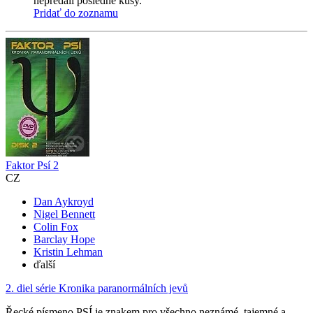
nepredali posledné kusy.
Pridať do zoznamu
Faktor Psí 2
CZ
Dan Aykroyd
Nigel Bennett
Colin Fox
Barclay Hope
Kristin Lehman
ďalší
2. diel série
Kronika paranormálních jevů
Řecké písmeno PSÍ je znakem pro všechno neznámé, tajemné a