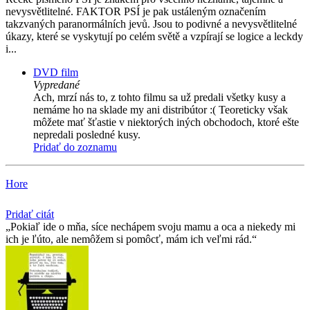
nevysvětlitelné. FAKTOR PSÍ je pak ustáleným označením
takzvaných paranormálních jevů. Jsou to podivné a nevysvětlitelné
úkazy, které se vyskytují po celém světě a vzpírají se logice a leckdy
i...
DVD film
Vypredané
Ach, mrzí nás to, z tohto filmu sa už predali všetky kusy a
nemáme ho na sklade my ani distribútor :( Teoreticky však
môžete mať šťastie v niektorých iných obchodoch, ktoré ešte
nepredali posledné kusy.
Pridať do zoznamu
Hore
Pridať citát
Pokiaľ ide o mňa, síce nechápem svoju mamu a oca a niekedy mi
ich je ľúto, ale nemôžem si pomôcť, mám ich veľmi rád.