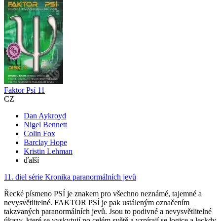
Faktor Psí 11
CZ
Dan Aykroyd
Nigel Bennett
Colin Fox
Barclay Hope
Kristin Lehman
ďalší
11. diel série
Kronika paranormálních jevů
Řecké písmeno PSÍ je znakem pro všechno neznámé, tajemné a
nevysvětlitelné. FAKTOR PSÍ je pak ustáleným označením
takzvaných paranormálních jevů. Jsou to podivné a nevysvětlitelné
úkazy, které se vyskytují po celém světě a vzpírají se logice a leckdy