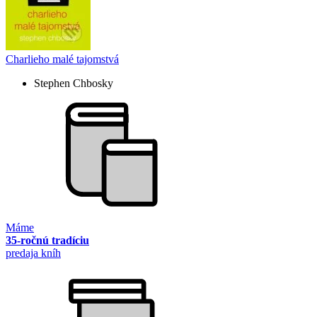
Charlieho malé tajomstvá
Stephen Chbosky
Máme
35-ročnú tradíciu
predaja kníh