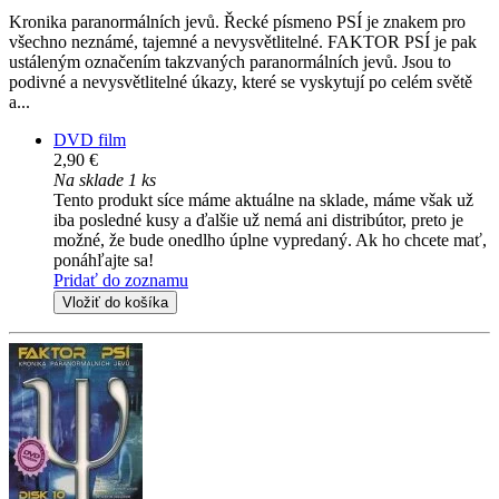
Kronika paranormálních jevů. Řecké písmeno PSÍ je znakem pro
všechno neznámé, tajemné a nevysvětlitelné. FAKTOR PSÍ je pak
ustáleným označením takzvaných paranormálních jevů. Jsou to
podivné a nevysvětlitelné úkazy, které se vyskytují po celém světě
a...
DVD film
2,90 €
Na sklade 1 ks
Tento produkt síce máme aktuálne na sklade, máme však už
iba posledné kusy a ďalšie už nemá ani distribútor, preto je
možné, že bude onedlho úplne vypredaný. Ak ho chcete mať,
ponáhľajte sa!
Pridať do zoznamu
Vložiť do košíka