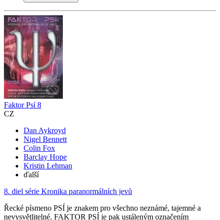
Faktor Psí 8
CZ
Dan Aykroyd
Nigel Bennett
Colin Fox
Barclay Hope
Kristin Lehman
ďalší
8. diel série
Kronika paranormálních jevů
Řecké písmeno PSÍ je znakem pro všechno neznámé, tajemné a
nevysvětlitelné. FAKTOR PSÍ je pak ustáleným označením