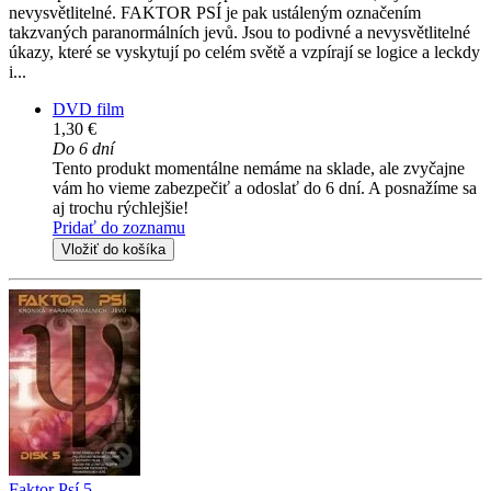
nevysvětlitelné. FAKTOR PSÍ je pak ustáleným označením
takzvaných paranormálních jevů. Jsou to podivné a nevysvětlitelné
úkazy, které se vyskytují po celém světě a vzpírají se logice a leckdy
i...
DVD film
1,30 €
Do 6 dní
Tento produkt momentálne nemáme na sklade, ale zvyčajne
vám ho vieme zabezpečiť a odoslať do 6 dní. A posnažíme sa
aj trochu rýchlejšie!
Pridať do zoznamu
Vložiť do košíka
Faktor Psí 5