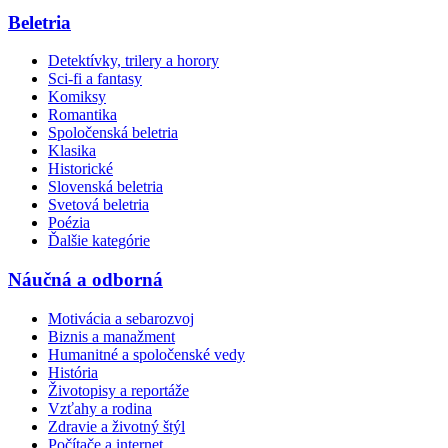
Beletria
Detektívky, trilery a horory
Sci-fi a fantasy
Komiksy
Romantika
Spoločenská beletria
Klasika
Historické
Slovenská beletria
Svetová beletria
Poézia
Ďalšie kategórie
Náučná a odborná
Motivácia a sebarozvoj
Biznis a manažment
Humanitné a spoločenské vedy
História
Životopisy a reportáže
Vzťahy a rodina
Zdravie a životný štýl
Počítače a internet