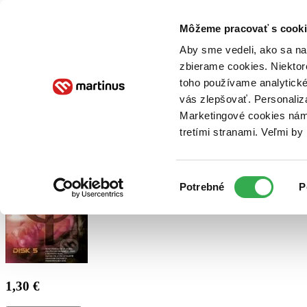
Doručenie
Kníhkupectvá
Knihovrátok
Poukážky
Knižný blog
Kontakt
Môžeme pracovať s cooki
Aby sme vedeli, ako sa na 
zbierame cookies. Niektor
E-knihy
Audioknihy
Hry
Filmy
Knihy
Doplnky
toho používame analytické
vás zlepšovať. Personaliz
Vyhľadávanie
Marketingové cookies nám 
tretími stranami. Veľmi b
Prihlásiť
Výber
Potrebné
P
súhlasu
1,30 €