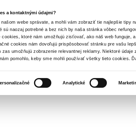
es a kontaktnými údajmi?
našom webe správate, a mohli vám zobraziť tie najlepšie tipy n
é sú naozaj potrebné a bez nich by naša stránka vôbec nefung
 cookies, ktoré nám umožňujú zisťovať, ako náš web funguje, a 
ačné cookies nám dovoľujú prispôsobovať stránku pre vašu lepši
zas umožňujú zobrazenie relevantnej reklamy. Niektoré údaje z
y nám pomohlo, keby sme mohli používať všetky tieto cookies. 
ersonalizačné
Analytické
Marketi