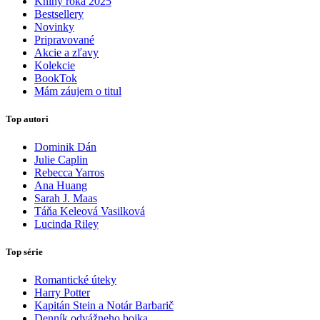
Knihy roka 2025
Bestsellery
Novinky
Pripravované
Akcie a zľavy
Kolekcie
BookTok
Mám záujem o titul
Top autori
Dominik Dán
Julie Caplin
Rebecca Yarros
Ana Huang
Sarah J. Maas
Táňa Keleová Vasilková
Lucinda Riley
Top série
Romantické úteky
Harry Potter
Kapitán Stein a Notár Barbarič
Denník odvážneho bojka