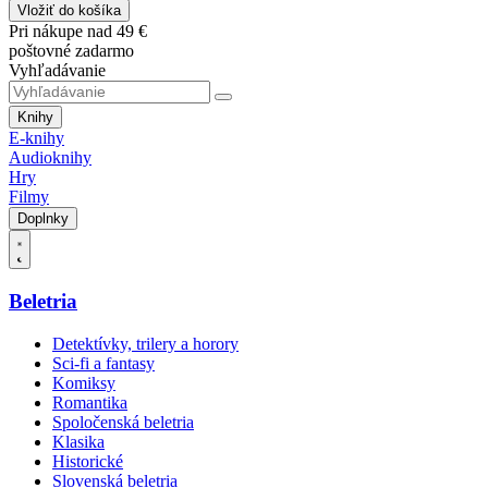
Vložiť do košíka
Pri nákupe nad 49 €
poštovné zadarmo
Vyhľadávanie
Knihy
E-knihy
Audioknihy
Hry
Filmy
Doplnky
Beletria
Detektívky, trilery a horory
Sci-fi a fantasy
Komiksy
Romantika
Spoločenská beletria
Klasika
Historické
Slovenská beletria