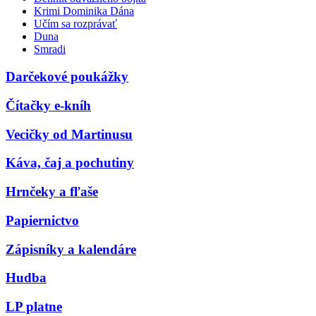
Krimi Dominika Dána
Učím sa rozprávať
Duna
Smradi
Darčekové poukážky
Čítačky e-kníh
Vecičky od Martinusu
Káva, čaj a pochutiny
Hrnčeky a fľaše
Papiernictvo
Zápisníky a kalendáre
Hudba
LP platne