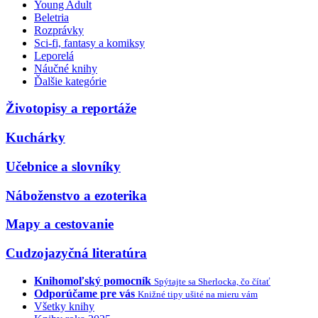
Young Adult
Beletria
Rozprávky
Sci-fi, fantasy a komiksy
Leporelá
Náučné knihy
Ďalšie kategórie
Životopisy a reportáže
Kuchárky
Učebnice a slovníky
Náboženstvo a ezoterika
Mapy a cestovanie
Cudzojazyčná literatúra
Knihomoľský pomocník
Spýtajte sa Sherlocka, čo čítať
Odporúčame pre vás
Knižné tipy ušité na mieru vám
Všetky knihy