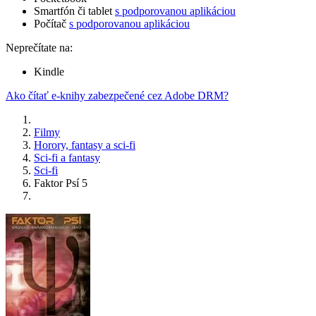
Smartfón či tablet
s podporovanou aplikáciou
Počítač
s podporovanou aplikáciou
Neprečítate na:
Kindle
Ako čítať e-knihy zabezpečené cez Adobe DRM?
Filmy
Horory, fantasy a sci-fi
Sci-fi a fantasy
Sci-fi
Faktor Psí 5