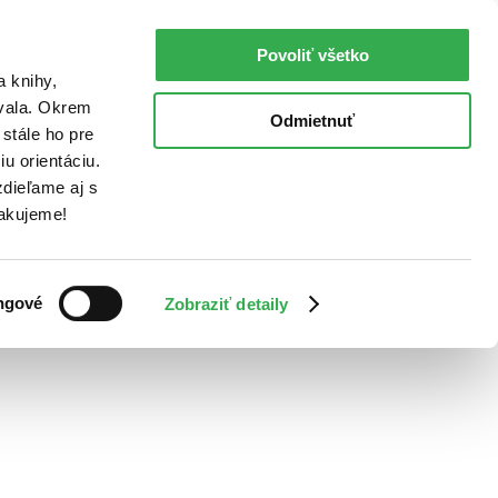
Povoliť všetko
a knihy,
ovala. Okrem
Odmietnuť
stále ho pre
u orientáciu.
dieľame aj s
Ďakujeme!
ngové
Zobraziť detaily