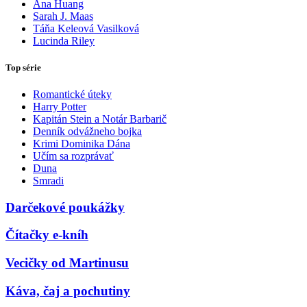
Ana Huang
Sarah J. Maas
Táňa Keleová Vasilková
Lucinda Riley
Top série
Romantické úteky
Harry Potter
Kapitán Stein a Notár Barbarič
Denník odvážneho bojka
Krimi Dominika Dána
Učím sa rozprávať
Duna
Smradi
Darčekové poukážky
Čítačky e-kníh
Vecičky od Martinusu
Káva, čaj a pochutiny