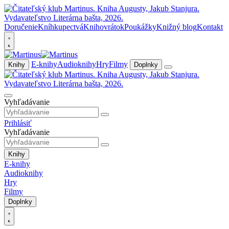
Doručenie
Kníhkupectvá
Knihovrátok
Poukážky
Knižný blog
Kontakt
E-knihy
Audioknihy
Hry
Filmy
Knihy
Doplnky
Vyhľadávanie
Prihlásiť
Vyhľadávanie
Knihy
E-knihy
Audioknihy
Hry
Filmy
Doplnky