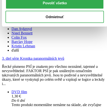
Povoliť všetko
Faktor Psí 3
Odmietnuť
CZ
Dan Aykroyd
Nigel Bennett
Colin Fox
Barclay Hope
Kristin Lehman
ďalší
3. diel série
Kronika paranormálních jevů
Řecké písmeno PSÍ je znakem pro všechno neznámé, tajemné a
nevysvětlitelné. FAKTOR PSÍ je pak ustáleným označením
takzvaných paranormálních jevů. Jsou to podivné a nevysvětlitelné
úkazy, které se vyskytují po celém světě a vzpírají se logice a leckdy
i...
DVD film
1,30 €
Do 6 dní
Tento produkt momentálne nemáme na sklade, ale zvyčajne