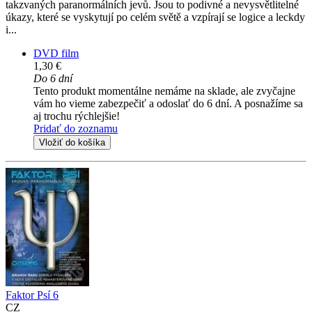
takzvaných paranormálních jevů. Jsou to podivné a nevysvětlitelné
úkazy, které se vyskytují po celém světě a vzpírají se logice a leckdy
i...
DVD film
1,30 €
Do 6 dní
Tento produkt momentálne nemáme na sklade, ale zvyčajne
vám ho vieme zabezpečiť a odoslať do 6 dní. A posnažíme sa
aj trochu rýchlejšie!
Pridať do zoznamu
Vložiť do košíka
Faktor Psí 6
CZ