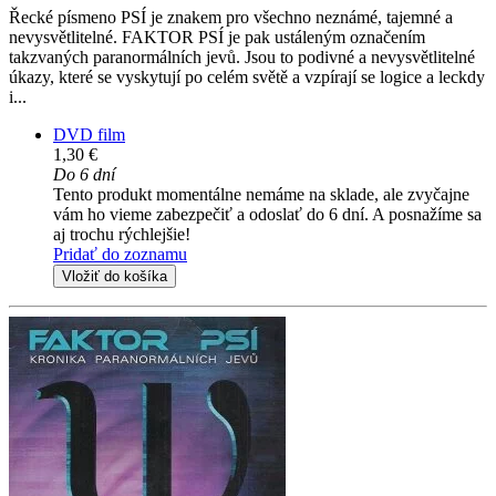
Řecké písmeno PSÍ je znakem pro všechno neznámé, tajemné a
nevysvětlitelné. FAKTOR PSÍ je pak ustáleným označením
takzvaných paranormálních jevů. Jsou to podivné a nevysvětlitelné
úkazy, které se vyskytují po celém světě a vzpírají se logice a leckdy
i...
DVD film
1,30 €
Do 6 dní
Tento produkt momentálne nemáme na sklade, ale zvyčajne
vám ho vieme zabezpečiť a odoslať do 6 dní. A posnažíme sa
aj trochu rýchlejšie!
Pridať do zoznamu
Vložiť do košíka