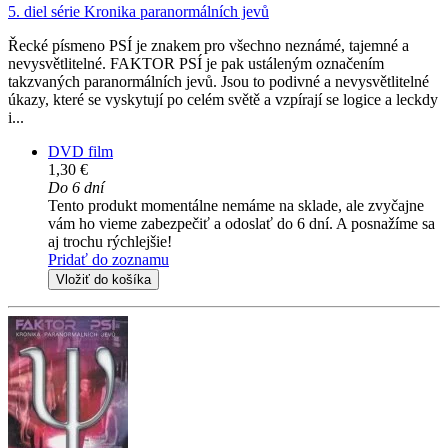
5. diel série
Kronika paranormálních jevů
Řecké písmeno PSÍ je znakem pro všechno neznámé, tajemné a
nevysvětlitelné. FAKTOR PSÍ je pak ustáleným označením
takzvaných paranormálních jevů. Jsou to podivné a nevysvětlitelné
úkazy, které se vyskytují po celém světě a vzpírají se logice a leckdy
i...
DVD film
1,30 €
Do 6 dní
Tento produkt momentálne nemáme na sklade, ale zvyčajne
vám ho vieme zabezpečiť a odoslať do 6 dní. A posnažíme sa
aj trochu rýchlejšie!
Pridať do zoznamu
Vložiť do košíka