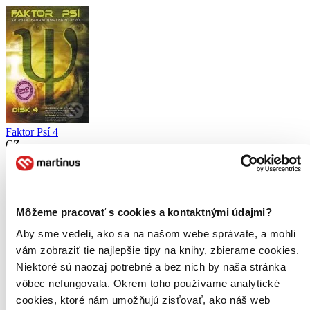
Faktor Psí 4
CZ
Dan Aykroyd
Nigel Bennett
Colin Fox
Barclay Hope
Môžeme pracovať s cookies a kontaktnými údajmi?
Kristin Lehman
ďalší
Aby sme vedeli, ako sa na našom webe správate, a mohli
vám zobraziť tie najlepšie tipy na knihy, zbierame cookies.
4. diel série
Kronika paranormálních jevů
Niektoré sú naozaj potrebné a bez nich by naša stránka
Řecké písmeno PSÍ je znakem pro všechno neznámé, tajemné a
vôbec nefungovala. Okrem toho používame analytické
nevysvětlitelné. FAKTOR PSÍ je pak ustáleným označením
cookies, ktoré nám umožňujú zisťovať, ako náš web
takzvaných paranormálních jevů. Jsou to podivné a nevysvětlitelné