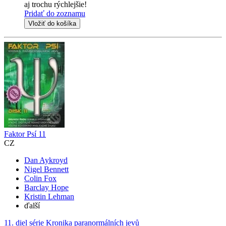
aj trochu rýchlejšie!
Pridať do zoznamu
Vložiť do košíka
Faktor Psí 11
CZ
Dan Aykroyd
Nigel Bennett
Colin Fox
Barclay Hope
Kristin Lehman
ďalší
11. diel série
Kronika paranormálních jevů