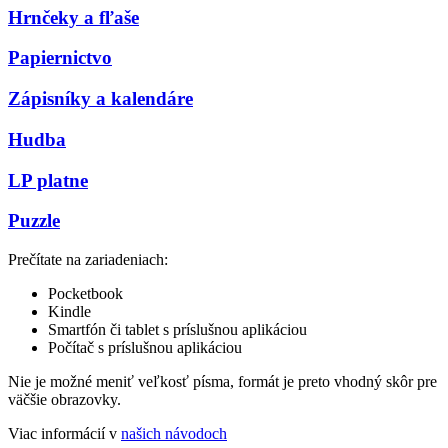
Hrnčeky a fľaše
Papiernictvo
Zápisníky a kalendáre
Hudba
LP platne
Puzzle
Prečítate na zariadeniach:
Pocketbook
Kindle
Smartfón či tablet s príslušnou aplikáciou
Počítač s príslušnou aplikáciou
Nie je možné meniť veľkosť písma, formát je preto vhodný skôr pre
väčšie obrazovky.
Viac informácií v
našich návodoch