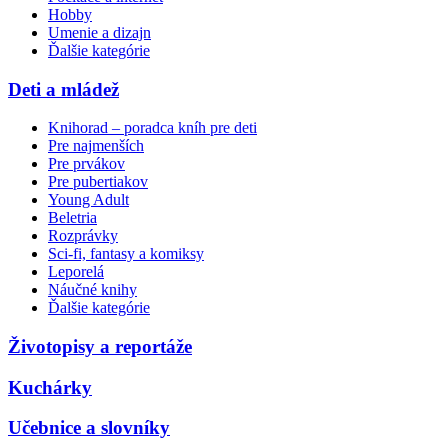
Hobby
Umenie a dizajn
Ďalšie kategórie
Deti a mládež
Knihorad – poradca kníh pre deti
Pre najmenších
Pre prvákov
Pre pubertiakov
Young Adult
Beletria
Rozprávky
Sci-fi, fantasy a komiksy
Leporelá
Náučné knihy
Ďalšie kategórie
Životopisy a reportáže
Kuchárky
Učebnice a slovníky