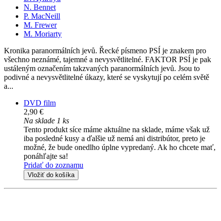
N. Bennet
P. MacNeill
M. Frewer
M. Moriarty
Kronika paranormálních jevů. Řecké písmeno PSÍ je znakem pro
všechno neznámé, tajemné a nevysvětlitelné. FAKTOR PSÍ je pak
ustáleným označením takzvaných paranormálních jevů. Jsou to
podivné a nevysvětlitelné úkazy, které se vyskytují po celém světě
a...
DVD film
2,90 €
Na sklade 1 ks
Tento produkt síce máme aktuálne na sklade, máme však už
iba posledné kusy a ďalšie už nemá ani distribútor, preto je
možné, že bude onedlho úplne vypredaný. Ak ho chcete mať,
ponáhľajte sa!
Pridať do zoznamu
Vložiť do košíka