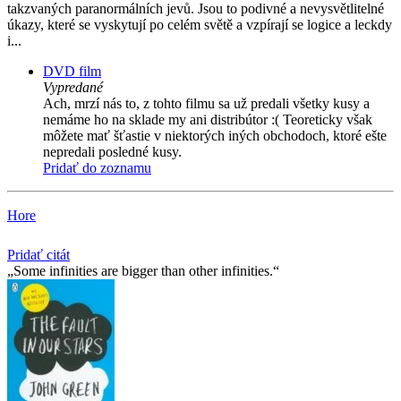
takzvaných paranormálních jevů. Jsou to podivné a nevysvětlitelné
úkazy, které se vyskytují po celém světě a vzpírají se logice a leckdy
i...
DVD film
Vypredané
Ach, mrzí nás to, z tohto filmu sa už predali všetky kusy a
nemáme ho na sklade my ani distribútor :( Teoreticky však
môžete mať šťastie v niektorých iných obchodoch, ktoré ešte
nepredali posledné kusy.
Pridať do zoznamu
Hore
Pridať citát
Some infinities are bigger than other infinities.