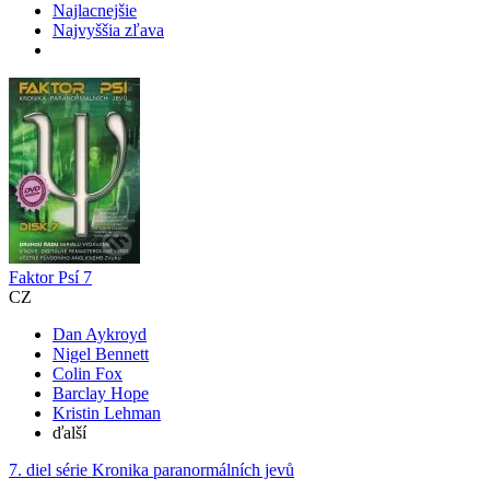
Najlacnejšie
Najvyššia zľava
Faktor Psí 7
CZ
Dan Aykroyd
Nigel Bennett
Colin Fox
Barclay Hope
Kristin Lehman
ďalší
7. diel série
Kronika paranormálních jevů