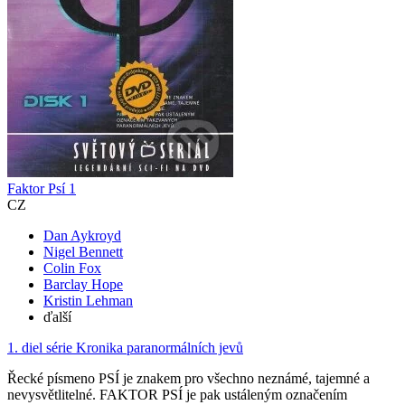
Faktor Psí 1
CZ
Dan Aykroyd
Nigel Bennett
Colin Fox
Barclay Hope
Kristin Lehman
ďalší
1. diel série
Kronika paranormálních jevů
Řecké písmeno PSÍ je znakem pro všechno neznámé, tajemné a
nevysvětlitelné. FAKTOR PSÍ je pak ustáleným označením