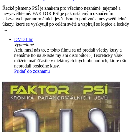
Řecké písmeno PSÍ je znakem pro všechno neznámé, tajemné a
nevysvětlitelné. FAKTOR PSÍ je pak ustáleným označením
takzvaných paranormálních jevů. Jsou to podivné a nevysvětlitelné
úkazy, které se vyskytují po celém světě a vzpírají se logice a leckdy
i...
DVD film
Vypredané
Ach, mrzí nás to, z tohto filmu sa už predali všetky kusy a
nemáme ho na sklade my ani distribútor :( Teoreticky však
môžete mať šťastie v niektorých iných obchodoch, ktoré ešte
nepredali posledné kusy.
Pridať do zoznamu