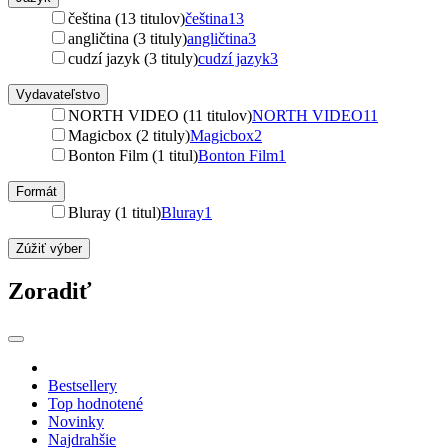
čeština (13 titulov)
čeština
13
angličtina (3 tituly)
angličtina
3
cudzí jazyk (3 tituly)
cudzí jazyk
3
Vydavateľstvo
NORTH VIDEO (11 titulov)
NORTH VIDEO
11
Magicbox (2 tituly)
Magicbox
2
Bonton Film (1 titul)
Bonton Film
1
Formát
Bluray (1 titul)
Bluray
1
Zúžiť výber
Zoradiť
Bestsellery
Top hodnotené
Novinky
Najdrahšie