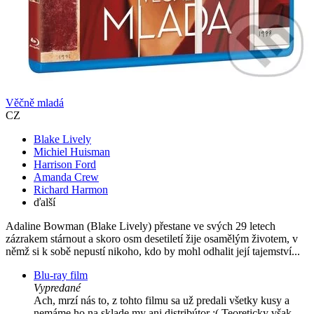
Věčně mladá
CZ
Blake Lively
Michiel Huisman
Harrison Ford
Amanda Crew
Richard Harmon
ďalší
Adaline Bowman (Blake Lively) přestane ve svých 29 letech
zázrakem stárnout a skoro osm desetiletí žije osamělým životem, v
němž si k sobě nepustí nikoho, kdo by mohl odhalit její tajemství...
Blu-ray film
Vypredané
Ach, mrzí nás to, z tohto filmu sa už predali všetky kusy a
nemáme ho na sklade my ani distribútor :( Teoreticky však