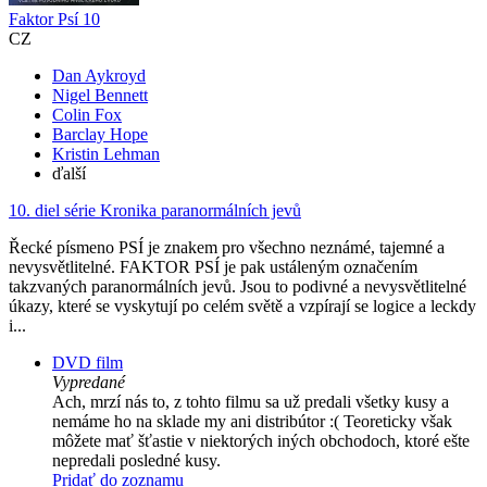
Faktor Psí 10
CZ
Dan Aykroyd
Nigel Bennett
Colin Fox
Barclay Hope
Kristin Lehman
ďalší
10. diel série
Kronika paranormálních jevů
Řecké písmeno PSÍ je znakem pro všechno neznámé, tajemné a
nevysvětlitelné. FAKTOR PSÍ je pak ustáleným označením
takzvaných paranormálních jevů. Jsou to podivné a nevysvětlitelné
úkazy, které se vyskytují po celém světě a vzpírají se logice a leckdy
i...
DVD film
Vypredané
Ach, mrzí nás to, z tohto filmu sa už predali všetky kusy a
nemáme ho na sklade my ani distribútor :( Teoreticky však
môžete mať šťastie v niektorých iných obchodoch, ktoré ešte
nepredali posledné kusy.
Pridať do zoznamu