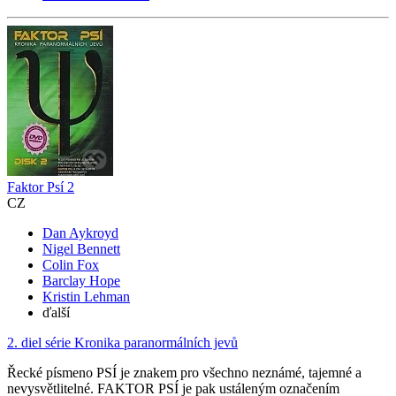
Faktor Psí 2
CZ
Dan Aykroyd
Nigel Bennett
Colin Fox
Barclay Hope
Kristin Lehman
ďalší
2. diel série
Kronika paranormálních jevů
Řecké písmeno PSÍ je znakem pro všechno neznámé, tajemné a
nevysvětlitelné. FAKTOR PSÍ je pak ustáleným označením