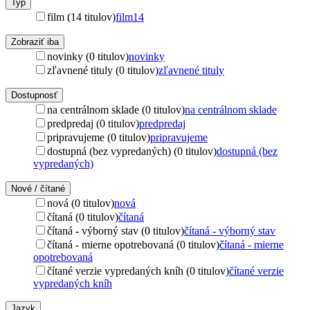
Typ
film (14 titulov)
film
14
Zobraziť iba
novinky (0 titulov)
novinky
zľavnené tituly (0 titulov)
zľavnené tituly
Dostupnosť
na centrálnom sklade (0 titulov)
na centrálnom sklade
predpredaj (0 titulov)
predpredaj
pripravujeme (0 titulov)
pripravujeme
dostupná (bez vypredaných) (0 titulov)
dostupná (bez
vypredaných)
Nové / čítané
nová (0 titulov)
nová
čítaná (0 titulov)
čítaná
čítaná - výborný stav (0 titulov)
čítaná - výborný stav
čítaná - mierne opotrebovaná (0 titulov)
čítaná - mierne
opotrebovaná
čítané verzie vypredaných kníh (0 titulov)
čítané verzie
vypredaných kníh
Jazyk