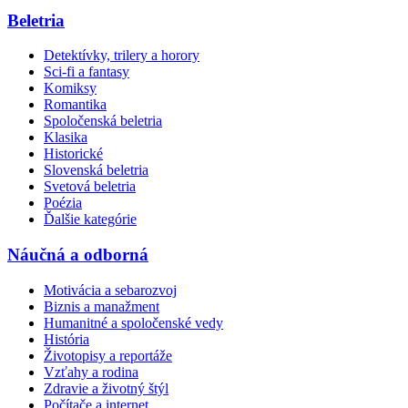
Beletria
Detektívky, trilery a horory
Sci-fi a fantasy
Komiksy
Romantika
Spoločenská beletria
Klasika
Historické
Slovenská beletria
Svetová beletria
Poézia
Ďalšie kategórie
Náučná a odborná
Motivácia a sebarozvoj
Biznis a manažment
Humanitné a spoločenské vedy
História
Životopisy a reportáže
Vzťahy a rodina
Zdravie a životný štýl
Počítače a internet