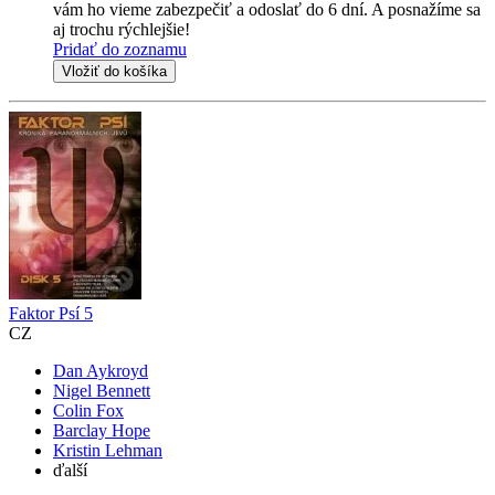
vám ho vieme zabezpečiť a odoslať do 6 dní. A posnažíme sa
aj trochu rýchlejšie!
Pridať do zoznamu
Vložiť do košíka
Faktor Psí 5
CZ
Dan Aykroyd
Nigel Bennett
Colin Fox
Barclay Hope
Kristin Lehman
ďalší