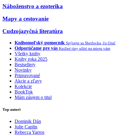
Náboženstvo a ezoterika
Mapy a cestovanie
Cudzojazyčná literatúra
Knihomoľský pomocník
Spýtajte sa Sherlocka, čo čítať
Odporúčame pre vás
Knižné tipy ušité na mieru vám
Všetky knihy
Knihy roka 2025
Bestsellery
Novinky
Pripravované
Akcie a zľavy
Kolekcie
BookTok
Mám záujem o titul
Top autori
Dominik Dán
Julie Caplin
Rebecca Yarros