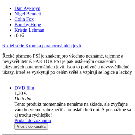
Dan Aykroyd
Nigel Bennett
Colin Fox
Barclay Hope
Kristin Lehman
ďalší
6. diel série
Kronika paranormálních jevů
Řecké písmeno PSÍ je znakem pro všechno neznámé, tajemné a
nevysvětlitelné. FAKTOR PSÍ je pak ustáleným označením
takzvaných paranormálních jevů. Jsou to podivné a nevysvětlitelné
úkazy, které se vyskytují po celém světě a vzpírají se logice a leckdy
i...
DVD film
1,30 €
Do 6 dní
Tento produkt momentálne nemáme na sklade, ale zvyčajne
vám ho vieme zabezpečiť a odoslať do 6 dní. A posnažíme sa
aj trochu rýchlejšie!
Pridať do zoznamu
Vložiť do košíka