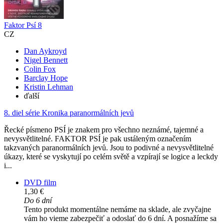
Faktor Psí 8
CZ
Dan Aykroyd
Nigel Bennett
Colin Fox
Barclay Hope
Kristin Lehman
ďalší
8. diel série
Kronika paranormálních jevů
Řecké písmeno PSÍ je znakem pro všechno neznámé, tajemné a
nevysvětlitelné. FAKTOR PSÍ je pak ustáleným označením
takzvaných paranormálních jevů. Jsou to podivné a nevysvětlitelné
úkazy, které se vyskytují po celém světě a vzpírají se logice a leckdy
i...
DVD film
1,30 €
Do 6 dní
Tento produkt momentálne nemáme na sklade, ale zvyčajne
vám ho vieme zabezpečiť a odoslať do 6 dní. A posnažíme sa