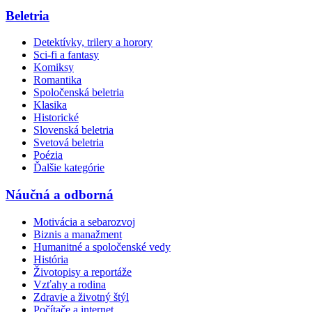
Beletria
Detektívky, trilery a horory
Sci-fi a fantasy
Komiksy
Romantika
Spoločenská beletria
Klasika
Historické
Slovenská beletria
Svetová beletria
Poézia
Ďalšie kategórie
Náučná a odborná
Motivácia a sebarozvoj
Biznis a manažment
Humanitné a spoločenské vedy
História
Životopisy a reportáže
Vzťahy a rodina
Zdravie a životný štýl
Počítače a internet