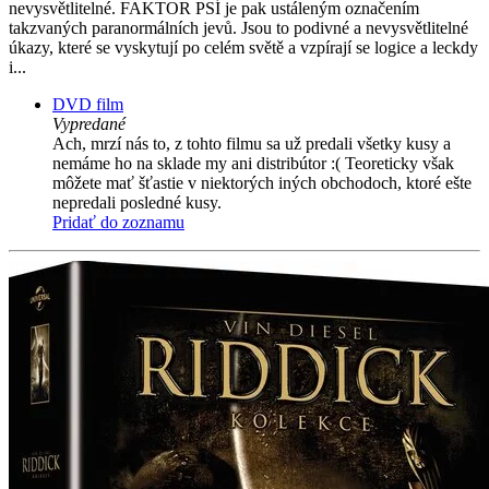
nevysvětlitelné. FAKTOR PSÍ je pak ustáleným označením
takzvaných paranormálních jevů. Jsou to podivné a nevysvětlitelné
úkazy, které se vyskytují po celém světě a vzpírají se logice a leckdy
i...
DVD film
Vypredané
Ach, mrzí nás to, z tohto filmu sa už predali všetky kusy a
nemáme ho na sklade my ani distribútor :( Teoreticky však
môžete mať šťastie v niektorých iných obchodoch, ktoré ešte
nepredali posledné kusy.
Pridať do zoznamu