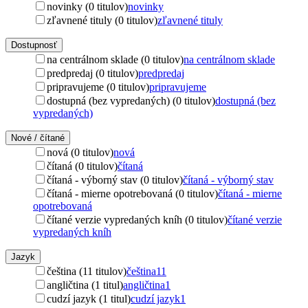
novinky (0 titulov)
novinky
zľavnené tituly (0 titulov)
zľavnené tituly
Dostupnosť
na centrálnom sklade (0 titulov)
na centrálnom sklade
predpredaj (0 titulov)
predpredaj
pripravujeme (0 titulov)
pripravujeme
dostupná (bez vypredaných) (0 titulov)
dostupná (bez
vypredaných)
Nové / čítané
nová (0 titulov)
nová
čítaná (0 titulov)
čítaná
čítaná - výborný stav (0 titulov)
čítaná - výborný stav
čítaná - mierne opotrebovaná (0 titulov)
čítaná - mierne
opotrebovaná
čítané verzie vypredaných kníh (0 titulov)
čítané verzie
vypredaných kníh
Jazyk
čeština (11 titulov)
čeština
11
angličtina (1 titul)
angličtina
1
cudzí jazyk (1 titul)
cudzí jazyk
1