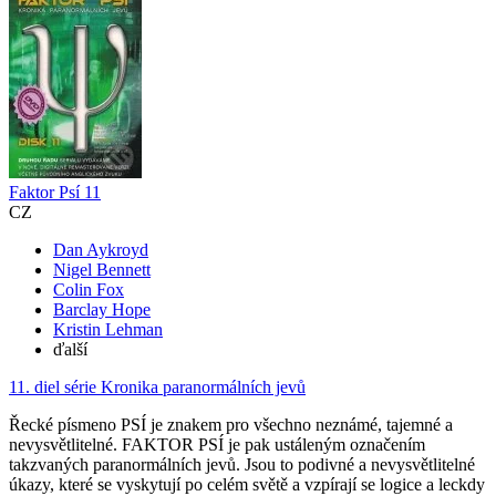
Faktor Psí 11
CZ
Dan Aykroyd
Nigel Bennett
Colin Fox
Barclay Hope
Kristin Lehman
ďalší
11. diel série
Kronika paranormálních jevů
Řecké písmeno PSÍ je znakem pro všechno neznámé, tajemné a
nevysvětlitelné. FAKTOR PSÍ je pak ustáleným označením
takzvaných paranormálních jevů. Jsou to podivné a nevysvětlitelné
úkazy, které se vyskytují po celém světě a vzpírají se logice a leckdy