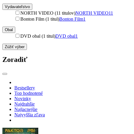
Vydavateľstvo
NORTH VIDEO (11 titulov)
NORTH VIDEO
11
Bonton Film (1 titul)
Bonton Film
1
Obal
DVD obal (1 titul)
DVD obal
1
Zúžiť výber
Zoradiť
Bestsellery
Top hodnotené
Novinky
Najdrahšie
Najlacnejšie
Najvyššia zľava