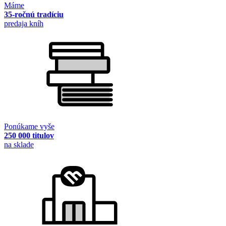
Máme
35-ročnú tradíciu
predaja kníh
Ponúkame vyše
250 000 titulov
na sklade