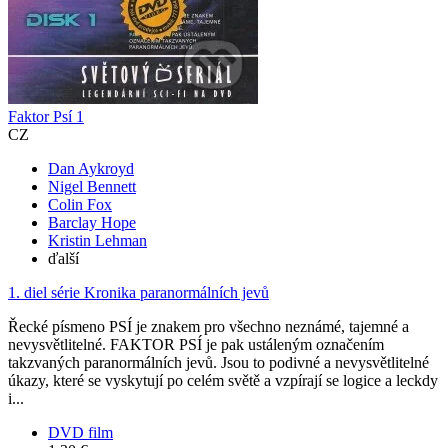
Faktor Psí 1
CZ
Dan Aykroyd
Nigel Bennett
Colin Fox
Barclay Hope
Kristin Lehman
ďalší
1. diel série
Kronika paranormálních jevů
Řecké písmeno PSÍ je znakem pro všechno neznámé, tajemné a
nevysvětlitelné. FAKTOR PSÍ je pak ustáleným označením
takzvaných paranormálních jevů. Jsou to podivné a nevysvětlitelné
úkazy, které se vyskytují po celém světě a vzpírají se logice a leckdy
i...
DVD film