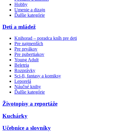
Hobby
Umenie a dizajn
Ďalšie kategórie
Deti a mládež
Knihorad – poradca kníh pre deti
Pre najmenších
Pre prvákov
Pre pubertiakov
Young Adult
Beletria
Rozprávky
Sci-fi, fantasy a komiksy
Leporelá
Náučné knihy
Ďalšie kategórie
Životopisy a reportáže
Kuchárky
Učebnice a slovníky