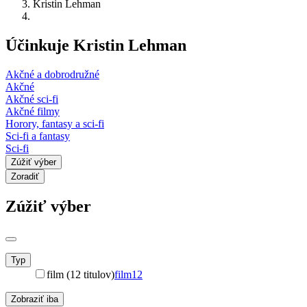
Kristin Lehman
Účinkuje Kristin Lehman
Akčné a dobrodružné
Akčné
Akčné sci-fi
Akčné filmy
Horory, fantasy a sci-fi
Sci-fi a fantasy
Sci-fi
Zúžiť výber
Zoradiť
Zúžiť výber
Typ
film (12 titulov)
film
12
Zobraziť iba