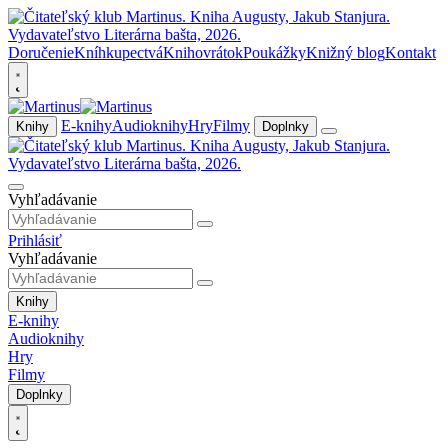
Doručenie
Kníhkupectvá
Knihovrátok
Poukážky
Knižný blog
Kontakt
E-knihy
Audioknihy
Hry
Filmy
Knihy
Doplnky
Vyhľadávanie
Prihlásiť
Vyhľadávanie
Knihy
E-knihy
Audioknihy
Hry
Filmy
Doplnky