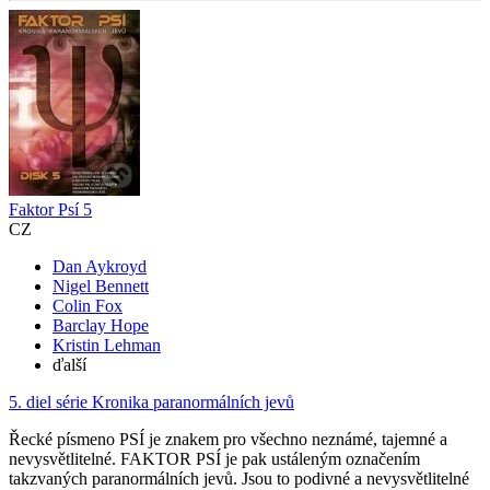
Faktor Psí 5
CZ
Dan Aykroyd
Nigel Bennett
Colin Fox
Barclay Hope
Kristin Lehman
ďalší
5. diel série
Kronika paranormálních jevů
Řecké písmeno PSÍ je znakem pro všechno neznámé, tajemné a
nevysvětlitelné. FAKTOR PSÍ je pak ustáleným označením
takzvaných paranormálních jevů. Jsou to podivné a nevysvětlitelné