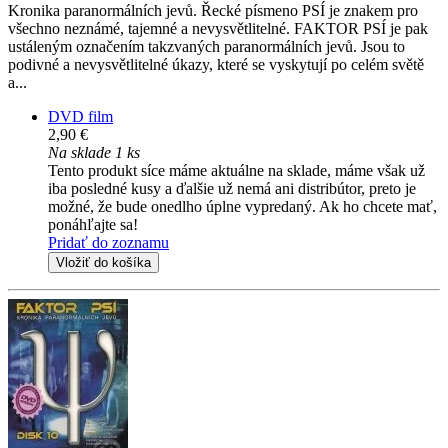
Kronika paranormálních jevů. Řecké písmeno PSÍ je znakem pro
všechno neznámé, tajemné a nevysvětlitelné. FAKTOR PSÍ je pak
ustáleným označením takzvaných paranormálních jevů. Jsou to
podivné a nevysvětlitelné úkazy, které se vyskytují po celém světě
a...
DVD film
2,90 €
Na sklade 1 ks
Tento produkt síce máme aktuálne na sklade, máme však už
iba posledné kusy a ďalšie už nemá ani distribútor, preto je
možné, že bude onedlho úplne vypredaný. Ak ho chcete mať,
ponáhľajte sa!
Pridať do zoznamu
Vložiť do košíka