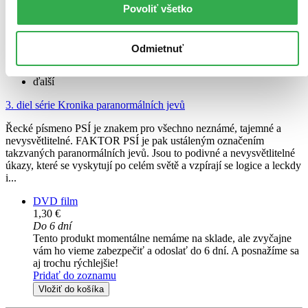
Povoliť všetko
Dan Aykroyd
Nigel Bennett
Colin Fox
Odmietnuť
Barclay Hope
Kristin Lehman
ďalší
3. diel série
Kronika paranormálních jevů
Řecké písmeno PSÍ je znakem pro všechno neznámé, tajemné a
nevysvětlitelné. FAKTOR PSÍ je pak ustáleným označením
takzvaných paranormálních jevů. Jsou to podivné a nevysvětlitelné
úkazy, které se vyskytují po celém světě a vzpírají se logice a leckdy
i...
DVD film
1,30 €
Do 6 dní
Tento produkt momentálne nemáme na sklade, ale zvyčajne
vám ho vieme zabezpečiť a odoslať do 6 dní. A posnažíme sa
aj trochu rýchlejšie!
Pridať do zoznamu
Vložiť do košíka