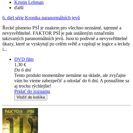
Kristin Lehman
ďalší
6. diel série
Kronika paranormálních jevů
Řecké písmeno PSÍ je znakem pro všechno neznámé, tajemné a
nevysvětlitelné. FAKTOR PSÍ je pak ustáleným označením
takzvaných paranormálních jevů. Jsou to podivné a nevysvětlitelné
úkazy, které se vyskytují po celém světě a vzpírají se logice a leckdy
i...
DVD film
1,30 €
Do 6 dní
Tento produkt momentálne nemáme na sklade, ale zvyčajne
vám ho vieme zabezpečiť a odoslať do 6 dní. A posnažíme sa
aj trochu rýchlejšie!
Pridať do zoznamu
Vložiť do košíka