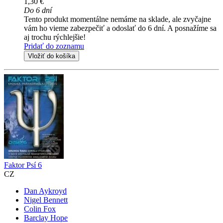
1,30 €
Do 6 dní
Tento produkt momentálne nemáme na sklade, ale zvyčajne
vám ho vieme zabezpečiť a odoslať do 6 dní. A posnažíme sa
aj trochu rýchlejšie!
Pridať do zoznamu
Vložiť do košíka
Faktor Psí 6
CZ
Dan Aykroyd
Nigel Bennett
Colin Fox
Barclay Hope