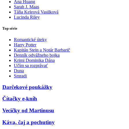
Ana Huang
Sarah J. Maas
Táňa Keleová Vasilková
Lucinda Riley
Top série
Romantické úteky
Harry Potter
Kapitán Stein a Notár Barbarič
Denník odvážneho bojka
Krimi Dominika Dána
Učím sa rozprávať
Duna
Smradi
Darčekové poukážky
Čítačky e-kníh
Vecičky od Martinusu
Káva, čaj a pochutiny