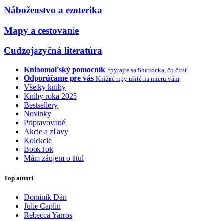
Náboženstvo a ezoterika
Mapy a cestovanie
Cudzojazyčná literatúra
Knihomoľský pomocník
Spýtajte sa Sherlocka, čo čítať
Odporúčame pre vás
Knižné tipy ušité na mieru vám
Všetky knihy
Knihy roka 2025
Bestsellery
Novinky
Pripravované
Akcie a zľavy
Kolekcie
BookTok
Mám záujem o titul
Top autori
Dominik Dán
Julie Caplin
Rebecca Yarros