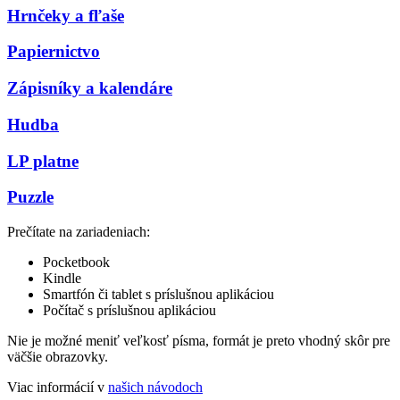
Hrnčeky a fľaše
Papiernictvo
Zápisníky a kalendáre
Hudba
LP platne
Puzzle
Prečítate na zariadeniach:
Pocketbook
Kindle
Smartfón či tablet s príslušnou aplikáciou
Počítač s príslušnou aplikáciou
Nie je možné meniť veľkosť písma, formát je preto vhodný skôr pre
väčšie obrazovky.
Viac informácií v
našich návodoch