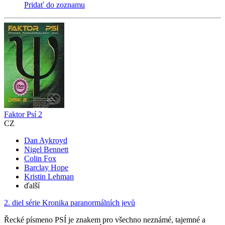
Pridať do zoznamu
Faktor Psí 2
CZ
Dan Aykroyd
Nigel Bennett
Colin Fox
Barclay Hope
Kristin Lehman
ďalší
2. diel série
Kronika paranormálních jevů
Řecké písmeno PSÍ je znakem pro všechno neznámé, tajemné a