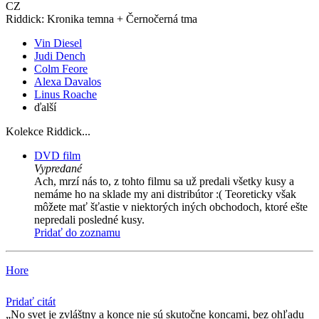
CZ
Riddick: Kronika temna + Černočerná tma
Vin Diesel
Judi Dench
Colm Feore
Alexa Davalos
Linus Roache
ďalší
Kolekce Riddick...
DVD film
Vypredané
Ach, mrzí nás to, z tohto filmu sa už predali všetky kusy a
nemáme ho na sklade my ani distribútor :( Teoreticky však
môžete mať šťastie v niektorých iných obchodoch, ktoré ešte
nepredali posledné kusy.
Pridať do zoznamu
Hore
Pridať citát
No svet je zvláštny a konce nie sú skutočne koncami, bez ohľadu