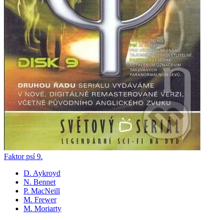
Faktor psí 9.
D. Aykroyd
N. Bennet
P. MacNeill
M. Frewer
M. Moriarty