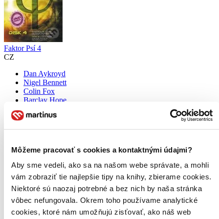
Faktor Psí 4
CZ
Dan Aykroyd
Nigel Bennett
Colin Fox
Barclay Hope
Kristin Lehman
ďalší
4. diel série
Kronika paranormálních jevů
Môžeme pracovať s cookies a kontaktnými údajmi?
Řecké písmeno PSÍ je znakem pro všechno neznámé, tajemné a
nevysvětlitelné. FAKTOR PSÍ je pak ustáleným označením
Aby sme vedeli, ako sa na našom webe správate, a mohli
takzvaných paranormálních jevů. Jsou to podivné a nevysvětlitelné
vám zobraziť tie najlepšie tipy na knihy, zbierame cookies.
úkazy, které se vyskytují po celém světě a vzpírají se logice a leckdy
i...
Niektoré sú naozaj potrebné a bez nich by naša stránka
vôbec nefungovala. Okrem toho používame analytické
DVD film
1,30 €
cookies, ktoré nám umožňujú zisťovať, ako náš web