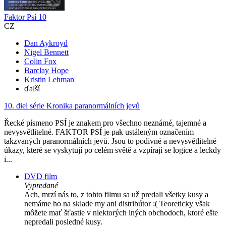
Faktor Psí 10
CZ
Dan Aykroyd
Nigel Bennett
Colin Fox
Barclay Hope
Kristin Lehman
ďalší
10. diel série
Kronika paranormálních jevů
Řecké písmeno PSÍ je znakem pro všechno neznámé, tajemné a
nevysvětlitelné. FAKTOR PSÍ je pak ustáleným označením
takzvaných paranormálních jevů. Jsou to podivné a nevysvětlitelné
úkazy, které se vyskytují po celém světě a vzpírají se logice a leckdy
i...
DVD film
Vypredané
Ach, mrzí nás to, z tohto filmu sa už predali všetky kusy a
nemáme ho na sklade my ani distribútor :( Teoreticky však
môžete mať šťastie v niektorých iných obchodoch, ktoré ešte
nepredali posledné kusy.