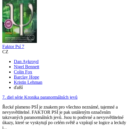
Faktor Psí 7
CZ
Dan Aykroyd
Nigel Bennett
Colin Fox
Barclay Hope
Kristin Lehman
ďalší
7. diel série
Kronika paranormálních jevů
Řecké písmeno PSÍ je znakem pro všechno neznámé, tajemné a
nevysvětlitelné. FAKTOR PSÍ je pak ustáleným označením
takzvaných paranormálních jevů. Jsou to podivné a nevysvětlitelné
úkazy, které se vyskytují po celém světě a vzpírají se logice a leckdy
i...