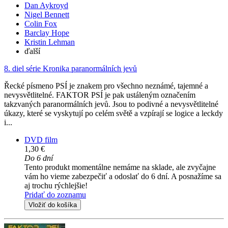
Dan Aykroyd
Nigel Bennett
Colin Fox
Barclay Hope
Kristin Lehman
ďalší
8. diel série
Kronika paranormálních jevů
Řecké písmeno PSÍ je znakem pro všechno neznámé, tajemné a
nevysvětlitelné. FAKTOR PSÍ je pak ustáleným označením
takzvaných paranormálních jevů. Jsou to podivné a nevysvětlitelné
úkazy, které se vyskytují po celém světě a vzpírají se logice a leckdy
i...
DVD film
1,30 €
Do 6 dní
Tento produkt momentálne nemáme na sklade, ale zvyčajne
vám ho vieme zabezpečiť a odoslať do 6 dní. A posnažíme sa
aj trochu rýchlejšie!
Pridať do zoznamu
Vložiť do košíka