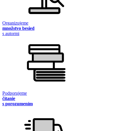
Organizujeme
množstvo besied
s autormi
Podporujeme
čítanie
s porozumením