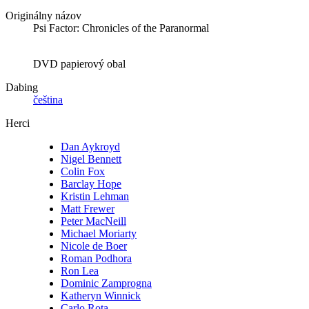
Originálny názov
Psi Factor: Chronicles of the Paranormal
DVD papierový obal
Dabing
čeština
Herci
Dan Aykroyd
Nigel Bennett
Colin Fox
Barclay Hope
Kristin Lehman
Matt Frewer
Peter MacNeill
Michael Moriarty
Nicole de Boer
Roman Podhora
Ron Lea
Dominic Zamprogna
Katheryn Winnick
Carlo Rota