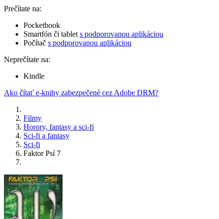
Prečítate na:
Pocketbook
Smartfón či tablet
s podporovanou aplikáciou
Počítač
s podporovanou aplikáciou
Neprečítate na:
Kindle
Ako čítať e-knihy zabezpečené cez Adobe DRM?
Filmy
Horory, fantasy a sci-fi
Sci-fi a fantasy
Sci-fi
Faktor Psí 7