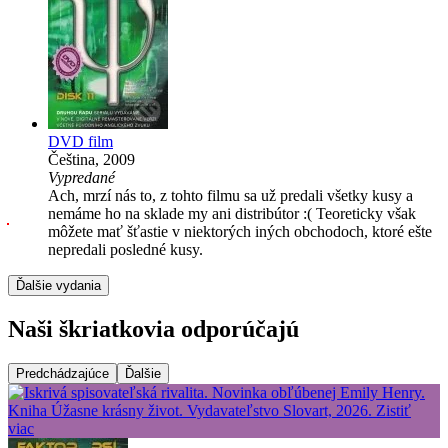
DVD film
Čeština, 2009
Vypredané
Ach, mrzí nás to, z tohto filmu sa už predali všetky kusy a
nemáme ho na sklade my ani distribútor :( Teoreticky však
môžete mať šťastie v niektorých iných obchodoch, ktoré ešte
nepredali posledné kusy.
Ďalšie vydania
Naši škriatkovia odporúčajú
Predchádzajúce
Ďalšie