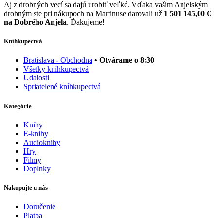
Aj z drobných vecí sa dajú urobiť veľké. Vďaka vašim Anjelským
drobným ste pri nákupoch na Martinuse darovali už
1 501 145,00 €
na Dobrého Anjela
. Ďakujeme!
Kníhkupectvá
Bratislava - Obchodná
• Otvárame o 8:30
Všetky kníhkupectvá
Udalosti
Spriatelené kníhkupectvá
Kategórie
Knihy
E-knihy
Audioknihy
Hry
Filmy
Doplnky
Nakupujte u nás
Doručenie
Platba