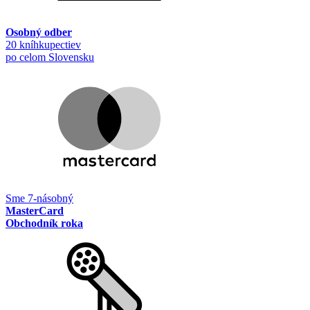
Osobný odber
20 kníhkupectiev
po celom Slovensku
Sme 7-násobný
MasterCard
Obchodník roka