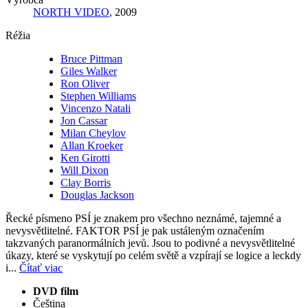
NORTH VIDEO
, 2009
Réžia
Bruce Pittman
Giles Walker
Ron Oliver
Stephen Williams
Vincenzo Natali
Jon Cassar
Milan Cheylov
Allan Kroeker
Ken Girotti
Will Dixon
Clay Borris
Douglas Jackson
Řecké písmeno PSÍ je znakem pro všechno neznámé, tajemné a
nevysvětlitelné. FAKTOR PSÍ je pak ustáleným označením
takzvaných paranormálních jevů. Jsou to podivné a nevysvětlitelné
úkazy, které se vyskytují po celém světě a vzpírají se logice a leckdy
i...
Čítať viac
DVD film
Čeština