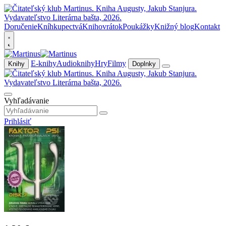
Doručenie
Kníhkupectvá
Knihovrátok
Poukážky
Knižný blog
Kontakt
E-knihy
Audioknihy
Hry
Filmy
Knihy
Doplnky
Vyhľadávanie
Prihlásiť