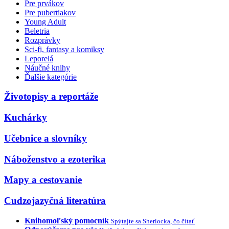
Pre prvákov
Pre pubertiakov
Young Adult
Beletria
Rozprávky
Sci-fi, fantasy a komiksy
Leporelá
Náučné knihy
Ďalšie kategórie
Životopisy a reportáže
Kuchárky
Učebnice a slovníky
Náboženstvo a ezoterika
Mapy a cestovanie
Cudzojazyčná literatúra
Knihomoľský pomocník
Spýtajte sa Sherlocka, čo čítať