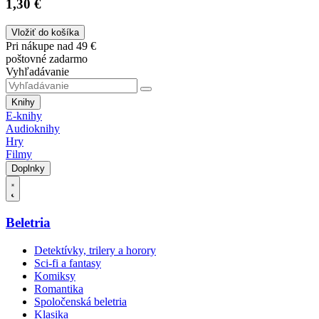
1,30 €
Vložiť do košíka
Pri nákupe nad 49 €
poštovné zadarmo
Vyhľadávanie
Knihy
E-knihy
Audioknihy
Hry
Filmy
Doplnky
Beletria
Detektívky, trilery a horory
Sci-fi a fantasy
Komiksy
Romantika
Spoločenská beletria
Klasika