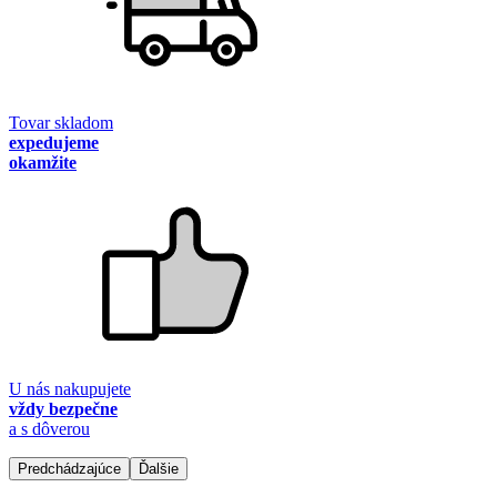
Tovar skladom
expedujeme
okamžite
U nás nakupujete
vždy bezpečne
a s dôverou
Predchádzajúce
Ďalšie