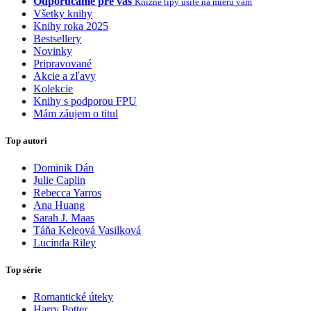
Odporúčame pre vás
Knižné tipy ušité na mieru vám
Všetky knihy
Knihy roka 2025
Bestsellery
Novinky
Pripravované
Akcie a zľavy
Kolekcie
Knihy s podporou FPU
Mám záujem o titul
Top autori
Dominik Dán
Julie Caplin
Rebecca Yarros
Ana Huang
Sarah J. Maas
Táňa Keleová Vasilková
Lucinda Riley
Top série
Romantické úteky
Harry Potter