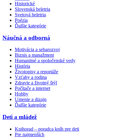
Historické
Slovenská beletria
Svetová beletria
Poézia
Ďalšie kategórie
Náučná a odborná
Motivácia a sebarozvoj
Biznis a manažment
Humanitné a spoločenské vedy
História
Životopisy a reportáže
Vzťahy a rodina
Zdravie a životný štýl
Počítače a internet
Hobby
Umenie a dizajn
Ďalšie kategórie
Deti a mládež
Knihorad – poradca kníh pre deti
Pre najmenších