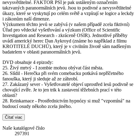
nevysvětlitelné. FAKTOR PSÍ je pak ustáleným označením
takzvaných paranormálních jevů. Jsou to podivné a nevysvětlitelné
úkazy, které se vyskytují po celém světě a vzpírají se logice a leckdy
i zákonům naší dimenze.
Výzkumem těchto jevů se zabývá (v našem případě zcela fiktivní)
Úřad pro vědecké vyšetřování a výzkum (Office of Scientific
Investigation and Research - zkráceně OSIR). Jednotlivé příběhy
uvádí americký herec Dan Aykroyd (známe ho například z filmu
KROTITELÉ DUCHŮ), který je v civilním životě sám nadšeným
badatelem v oblasti paranormálních jevů.
DVD obsahuje 4 epizody:
25. Živý mrtvý - I zombie mohou obývat část města.
26. Slídil - Herečka při svém comebacku potkává nepříčetného
fanouška, který ji sleduje až ze záhrobí.
27. Zakázaný sever - Vyšetřovatelé objeví uprostřed lesů podivně se
chovající zvíře. Je to jen trik k zastavení těžebních prací v této
oblasti?
28. Reinkarnace - Prostřednictvím hypnózy si muž "vzpomíná" na
budoucí osudy někoho zcela jiného.
Čítať viac
Naše katalógové číslo
297391