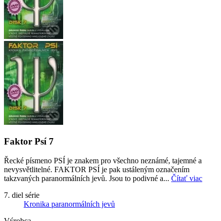
Faktor Psí 7
Řecké písmeno PSÍ je znakem pro všechno neznámé, tajemné a
nevysvětlitelné. FAKTOR PSÍ je pak ustáleným označením
takzvaných paranormálních jevů. Jsou to podivné a...
Čítať viac
7. diel série
Kronika paranormálních jevů
Výrobca