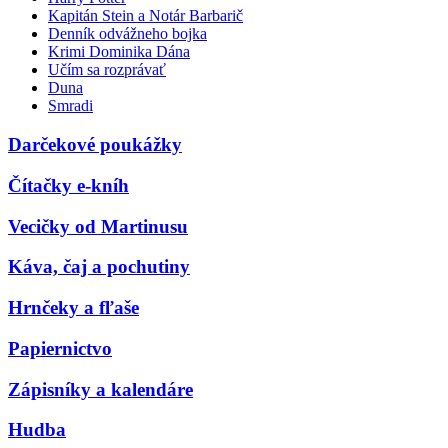
Kapitán Stein a Notár Barbarič
Denník odvážneho bojka
Krimi Dominika Dána
Učím sa rozprávať
Duna
Smradi
Darčekové poukážky
Čítačky e-kníh
Vecičky od Martinusu
Káva, čaj a pochutiny
Hrnčeky a fľaše
Papiernictvo
Zápisníky a kalendáre
Hudba