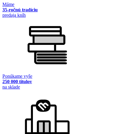
Máme
35-ročnú tradíciu
predaja kníh
Ponúkame vyše
250 000 titulov
na sklade