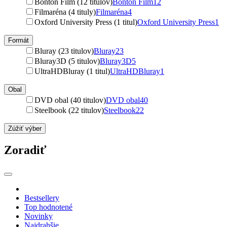
Bonton Film (12 titulov)
Bonton Film
12
Filmaréna (4 tituly)
Filmaréna
4
Oxford University Press (1 titul)
Oxford University Press
1
Formát
Bluray (23 titulov)
Bluray
23
Bluray3D (5 titulov)
Bluray3D
5
UltraHDBluray (1 titul)
UltraHDBluray
1
Obal
DVD obal (40 titulov)
DVD obal
40
Steelbook (22 titulov)
Steelbook
22
Zúžiť výber
Zoradiť
Bestsellery
Top hodnotené
Novinky
Najdrahšie