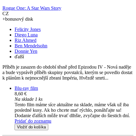
Rogue One: A Star Wars Story
CZ
+bonusový disk
Felicity Jones
Diego Luna
Riz Ahmed
Ben Mendelsohn
Donnie Yen
ďalší
Příběh je zasazen do období těsně před Epizodou IV - Nová naděje
a bude vyprávět příběh skupiny povstalců, kterým se povedlo dostat
k plánům k nejmocnější zbrani Impéria, Hvězdě smrti...
Blu-ray film
8,60 €
Na sklade 1 ks
Tento film máme síce aktuálne na sklade, máme však už iba
posledné kusy. Ak ho chcete mať rýchlo, ponáhľajte sa!
Dodanie ďalších môže trvať dlhšie, zvyčajne do šiestich dní.
Pridať do zoznamu
Vložiť do košíka