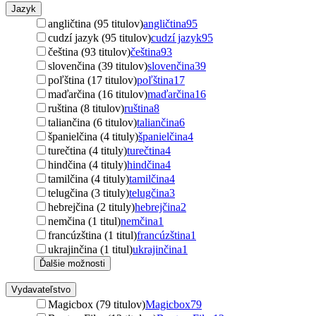
Jazyk
angličtina (95 titulov)
angličtina
95
cudzí jazyk (95 titulov)
cudzí jazyk
95
čeština (93 titulov)
čeština
93
slovenčina (39 titulov)
slovenčina
39
poľština (17 titulov)
poľština
17
maďarčina (16 titulov)
maďarčina
16
ruština (8 titulov)
ruština
8
taliančina (6 titulov)
taliančina
6
španielčina (4 tituly)
španielčina
4
turečtina (4 tituly)
turečtina
4
hindčina (4 tituly)
hindčina
4
tamilčina (4 tituly)
tamilčina
4
telugčina (3 tituly)
telugčina
3
hebrejčina (2 tituly)
hebrejčina
2
nemčina (1 titul)
nemčina
1
francúzština (1 titul)
francúzština
1
ukrajinčina (1 titul)
ukrajinčina
1
Ďalšie možnosti
Vydavateľstvo
Magicbox (79 titulov)
Magicbox
79