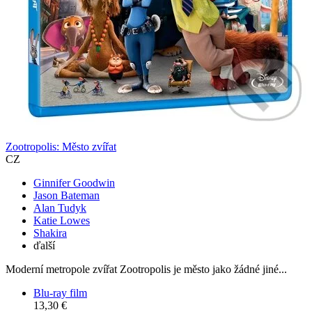
Zootropolis: Město zvířat
CZ
Ginnifer Goodwin
Jason Bateman
Alan Tudyk
Katie Lowes
Shakira
ďalší
Moderní metropole zvířat Zootropolis je město jako žádné jiné...
Blu-ray film
13,30 €