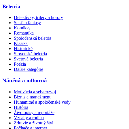
Beletria
Detektívky, trilery a horory
Sci-fi a fantasy
Komiksy
Romantika
Spoločenská beletria
Klasika
Historické
Slovenská beletria
Svetová beletria
Poézia
Ďalšie kategórie
Náučná a odborná
Motivácia a sebarozvoj
Biznis a manažment
Humanitné a spoločenské vedy
História
Životopisy a reportáže
Vzťahy a rodina
Zdravie a životný štýl
Počítače a internet