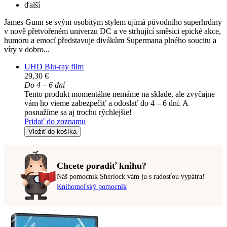
ďalší
James Gunn se svým osobitým stylem ujímá původního superhrdiny
v nově přetvořeném univerzu DC a ve strhující směsici epické akce,
humoru a emocí představuje divákům Supermana plného soucitu a
víry v dobro...
UHD Blu-ray film
29,30 €
Do 4 – 6 dní
Tento produkt momentálne nemáme na sklade, ale zvyčajne
vám ho vieme zabezpečiť a odoslať do 4 – 6 dní. A
posnažíme sa aj trochu rýchlejšie!
Pridať do zoznamu
Vložiť do košíka
Chcete poradiť knihu?
Náš pomocník Sherlock vám ju s radosťou vypátra!
Knihomoľský pomocník