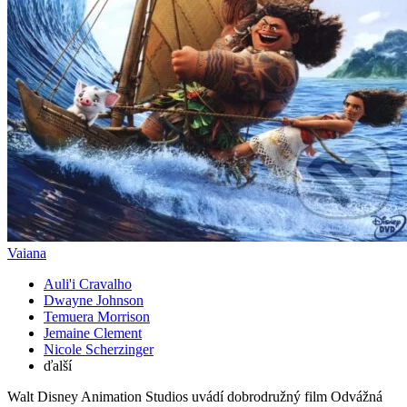
Vaiana
Auli'i Cravalho
Dwayne Johnson
Temuera Morrison
Jemaine Clement
Nicole Scherzinger
ďalší
Walt Disney Animation Studios uvádí dobrodružný film Odvážná