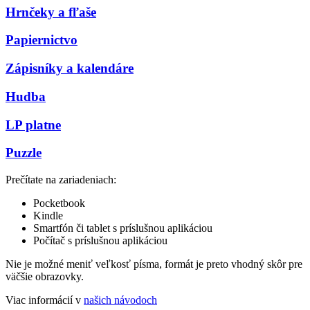
Hrnčeky a fľaše
Papiernictvo
Zápisníky a kalendáre
Hudba
LP platne
Puzzle
Prečítate na zariadeniach:
Pocketbook
Kindle
Smartfón či tablet s príslušnou aplikáciou
Počítač s príslušnou aplikáciou
Nie je možné meniť veľkosť písma, formát je preto vhodný skôr pre
väčšie obrazovky.
Viac informácií v
našich návodoch