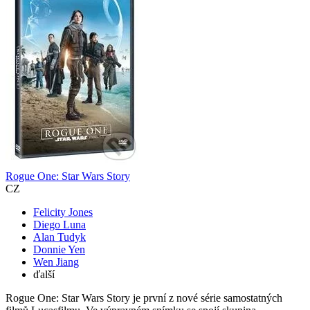
Rogue One: Star Wars Story
CZ
Felicity Jones
Diego Luna
Alan Tudyk
Donnie Yen
Wen Jiang
ďalší
Rogue One: Star Wars Story je první z nové série samostatných