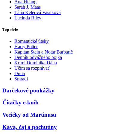
Ana Huang
Sarah J. Maas
Táňa Keleová Vasilková
Lucinda Riley
Top série
Romantické úteky
Harry Potter
Kapitán Stein a Notár Barbarič
Denník odvážneho bojka
Krimi Dominika Dána
Učím sa rozprávať
Duna
Smradi
Darčekové poukážky
Čítačky e-kníh
Vecičky od Martinusu
Káva, čaj a pochutiny