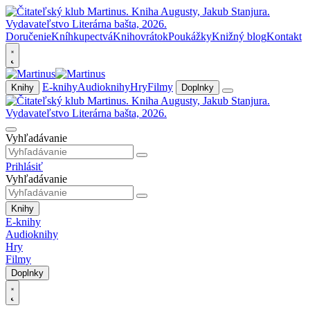
Doručenie
Kníhkupectvá
Knihovrátok
Poukážky
Knižný blog
Kontakt
E-knihy
Audioknihy
Hry
Filmy
Knihy
Doplnky
Vyhľadávanie
Prihlásiť
Vyhľadávanie
Knihy
E-knihy
Audioknihy
Hry
Filmy
Doplnky