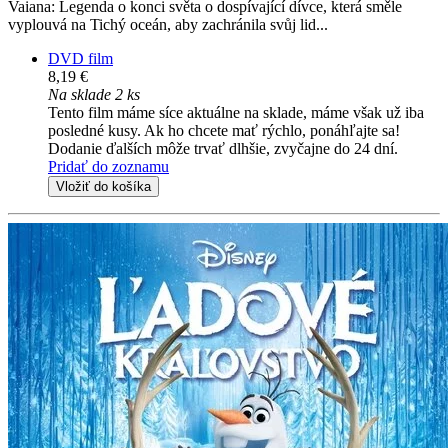
Vaiana: Legenda o konci světa o dospívající dívce, která směle
vyplouvá na Tichý oceán, aby zachránila svůj lid...
DVD film
8,19 €
Na sklade 2 ks
Tento film máme síce aktuálne na sklade, máme však už iba
posledné kusy. Ak ho chcete mať rýchlo, ponáhľajte sa!
Dodanie ďalších môže trvať dlhšie, zvyčajne do 24 dní.
Pridať do zoznamu
Vložiť do košíka