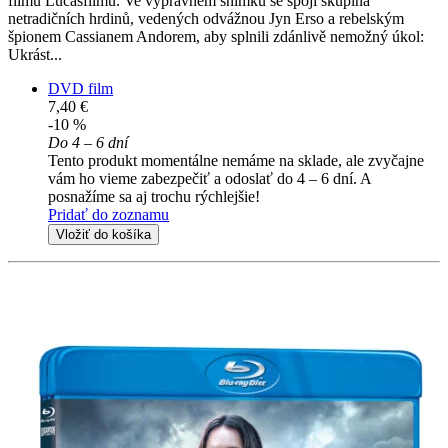
filmů Lucasfilmu. Ve výpravném snímku se spojí skupina
netradičních hrdinů, vedených odvážnou Jyn Erso a rebelským
špionem Cassianem Andorem, aby splnili zdánlivě nemožný úkol:
Ukrást...
DVD film
7,40 €
-10 %
Do 4 – 6 dní
Tento produkt momentálne nemáme na sklade, ale zvyčajne
vám ho vieme zabezpečiť a odoslať do 4 – 6 dní. A
posnažíme sa aj trochu rýchlejšie!
Pridať do zoznamu
Vložiť do košíka