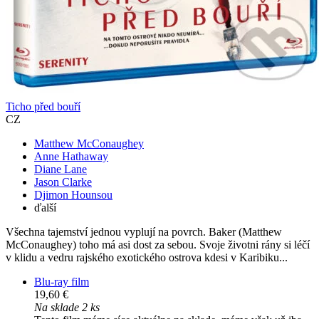
Ticho před bouří
CZ
Matthew McConaughey
Anne Hathaway
Diane Lane
Jason Clarke
Djimon Hounsou
ďalší
Všechna tajemství jednou vyplují na povrch. Baker (Matthew
McConaughey) toho má asi dost za sebou. Svoje životni rány si léčí
v klidu a vedru rajského exotického ostrova kdesi v Karibiku...
Blu-ray film
19,60 €
Na sklade 2 ks