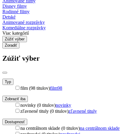
Animované filmy
Disney filmy
Rodinné filmy
Detské
Animované rozprávky
Komediálne rozprávky
Viac kategórií
Zúžiť výber
Zoradiť
Zúžiť výber
Typ
film (98 titulov)
film
98
Zobraziť iba
novinky (0 titulov)
novinky
zľavnené tituly (0 titulov)
zľavnené tituly
Dostupnosť
na centrálnom sklade (0 titulov)
na centrálnom sklade