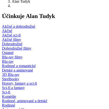
Alan Tudyk
Účinkuje Alan Tudyk
Akčné a dobrodružné
Akčné
Akčné sci-fi
Akčné filmy
Dobrodružné
Dobrodružné filmy
Ostatné
Blu-ray filmy
Blu-ray
Rodinné a romantické
Detské a animované
3D Blu-ray
Steelbooky
Horory, fantasy a sci-fi
Sci-fi a fantasy
Sci-fi
Komédie
Rodinné, animované a detské
Rodinné