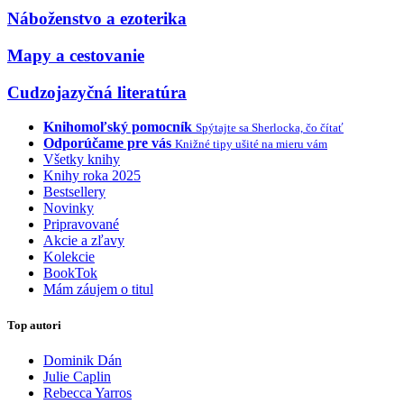
Náboženstvo a ezoterika
Mapy a cestovanie
Cudzojazyčná literatúra
Knihomoľský pomocník
Spýtajte sa Sherlocka, čo čítať
Odporúčame pre vás
Knižné tipy ušité na mieru vám
Všetky knihy
Knihy roka 2025
Bestsellery
Novinky
Pripravované
Akcie a zľavy
Kolekcie
BookTok
Mám záujem o titul
Top autori
Dominik Dán
Julie Caplin
Rebecca Yarros