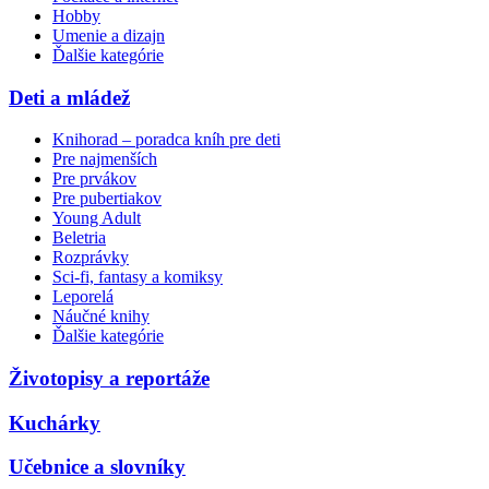
Hobby
Umenie a dizajn
Ďalšie kategórie
Deti a mládež
Knihorad – poradca kníh pre deti
Pre najmenších
Pre prvákov
Pre pubertiakov
Young Adult
Beletria
Rozprávky
Sci-fi, fantasy a komiksy
Leporelá
Náučné knihy
Ďalšie kategórie
Životopisy a reportáže
Kuchárky
Učebnice a slovníky