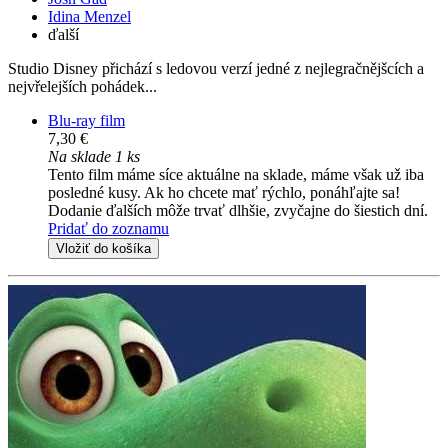
Idina Menzel
ďalší
Studio Disney přichází s ledovou verzí jedné z nejlegračnějšcích a
nejvřelejších pohádek...
Blu-ray film
7,30 €
Na sklade 1 ks
Tento film máme síce aktuálne na sklade, máme však už iba
posledné kusy. Ak ho chcete mať rýchlo, ponáhľajte sa!
Dodanie ďalších môže trvať dlhšie, zvyčajne do šiestich dní.
Pridať do zoznamu
Vložiť do košíka