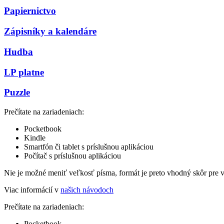
Papiernictvo
Zápisníky a kalendáre
Hudba
LP platne
Puzzle
Prečítate na zariadeniach:
Pocketbook
Kindle
Smartfón či tablet s príslušnou aplikáciou
Počítač s príslušnou aplikáciou
Nie je možné meniť veľkosť písma, formát je preto vhodný skôr pre 
Viac informácií v
našich návodoch
Prečítate na zariadeniach:
Pocketbook