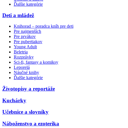
Ďalšie kategórie
Deti a mládež
Knihorad – poradca kníh pre deti
Pre najmenších
Pre prvákov
Pre pubertiakov
Young Adult
Beletria
Rozprávky
Sci-fi, fantasy a komiksy
Leporelá
Náučné knihy
Ďalšie kategórie
Životopisy a reportáže
Kuchárky
Učebnice a slovníky
Náboženstvo a ezoterika