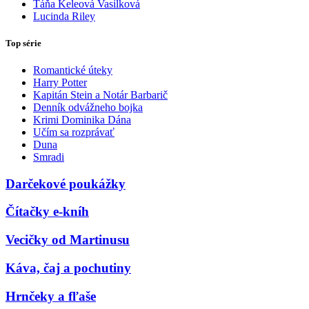
Táňa Keleová Vasilková
Lucinda Riley
Top série
Romantické úteky
Harry Potter
Kapitán Stein a Notár Barbarič
Denník odvážneho bojka
Krimi Dominika Dána
Učím sa rozprávať
Duna
Smradi
Darčekové poukážky
Čítačky e-kníh
Vecičky od Martinusu
Káva, čaj a pochutiny
Hrnčeky a fľaše