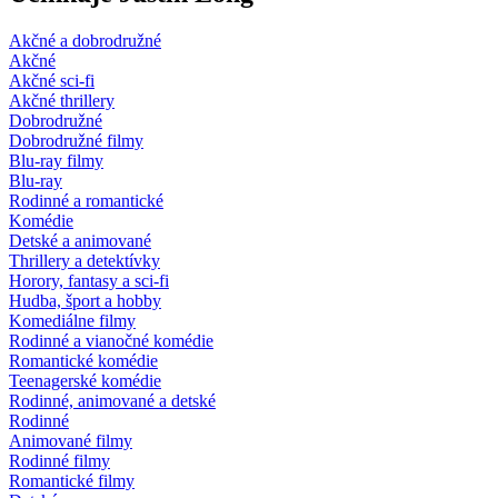
Akčné a dobrodružné
Akčné
Akčné sci-fi
Akčné thrillery
Dobrodružné
Dobrodružné filmy
Blu-ray filmy
Blu-ray
Rodinné a romantické
Komédie
Detské a animované
Thrillery a detektívky
Horory, fantasy a sci-fi
Hudba, šport a hobby
Komediálne filmy
Rodinné a vianočné komédie
Romantické komédie
Teenagerské komédie
Rodinné, animované a detské
Rodinné
Animované filmy
Rodinné filmy
Romantické filmy