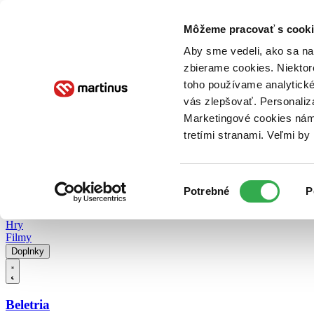
Doručenie
Kníhkupectvá
Knihovrátok
Poukážky
Knižný blog
Kontakt
Môžeme pracovať s cooki
Aby sme vedeli, ako sa na 
zbierame cookies. Niektor
E-knihy
Audioknihy
Hry
Filmy
Knihy
Doplnky
toho používame analytické
vás zlepšovať. Personaliz
Vyhľadávanie
Marketingové cookies nám 
tretími stranami. Veľmi b
Prihlásiť
Vyhľadávanie
Výber
Knihy
Potrebné
P
súhlasu
E-knihy
Audioknihy
Hry
Filmy
Doplnky
Beletria