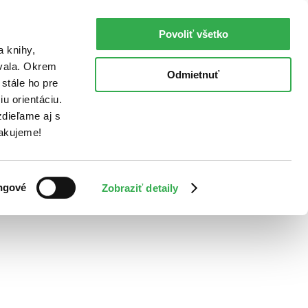
Povoliť všetko
a knihy,
ovala. Okrem
Odmietnuť
stále ho pre
u orientáciu.
dieľame aj s
Ďakujeme!
ngové
Zobraziť detaily