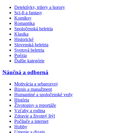
Detektívky, trilery a horory
Sci-fi a fantasy
Komiksy
Romantika
Spoločenská beletria
Klasika
Historické
Slovenská beletria
Svetová beletria
Poézia
Ďalšie kategórie
Náučná a odborná
Motivácia a sebarozvoj
Biznis a manažment
Humanitné a spoločenské vedy
História
Životopisy a reportáže
Vzťahy a rodina
Zdravie a životný štýl
Počítače a internet
Hobby
Umenie a dizajn