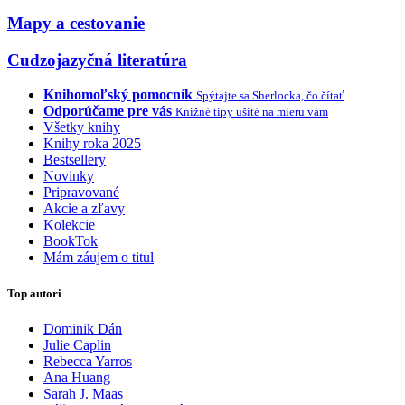
Mapy a cestovanie
Cudzojazyčná literatúra
Knihomoľský pomocník
Spýtajte sa Sherlocka, čo čítať
Odporúčame pre vás
Knižné tipy ušité na mieru vám
Všetky knihy
Knihy roka 2025
Bestsellery
Novinky
Pripravované
Akcie a zľavy
Kolekcie
BookTok
Mám záujem o titul
Top autori
Dominik Dán
Julie Caplin
Rebecca Yarros
Ana Huang
Sarah J. Maas