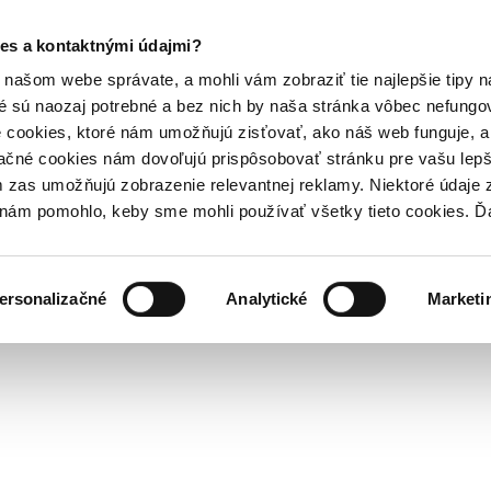
es a kontaktnými údajmi?
našom webe správate, a mohli vám zobraziť tie najlepšie tipy n
é sú naozaj potrebné a bez nich by naša stránka vôbec nefung
 cookies, ktoré nám umožňujú zisťovať, ako náš web funguje, a 
ačné cookies nám dovoľujú prispôsobovať stránku pre vašu lepši
zas umožňujú zobrazenie relevantnej reklamy. Niektoré údaje z
y nám pomohlo, keby sme mohli používať všetky tieto cookies. 
ersonalizačné
Analytické
Marketi