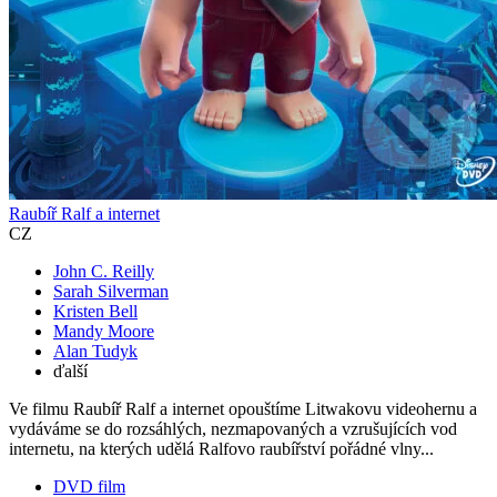
Raubíř Ralf a internet
CZ
John C. Reilly
Sarah Silverman
Kristen Bell
Mandy Moore
Alan Tudyk
ďalší
Ve filmu Raubíř Ralf a internet opouštíme Litwakovu videohernu a
vydáváme se do rozsáhlých, nezmapovaných a vzrušujících vod
internetu, na kterých udělá Ralfovo raubířství pořádné vlny...
DVD film