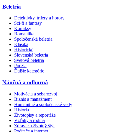
Beletria
Detektívky, trilery a horory
Sci-fi a fantasy
Komiksy
Romantika
Spoločenská beletria
Klasika
Historické
Slovenská beletria
Svetová beletria
Poézia
Ďalšie kategórie
Náučná a odborná
Motivácia a sebarozvoj
Biznis a manažment
Humanitné a spoločenské vedy
História
Životopisy a reportáže
Vzťahy a rodina
Zdravie a životný štýl
Počítače a internet