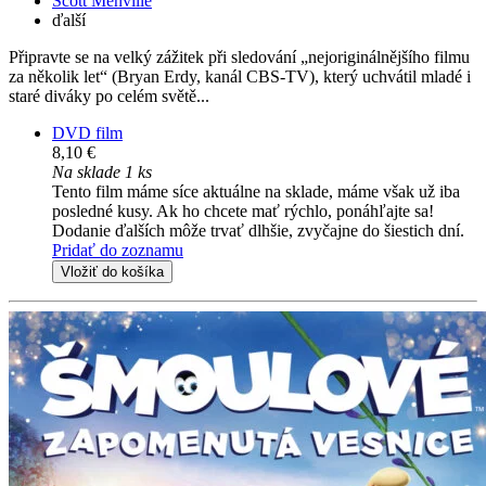
Scott Menville
ďalší
Připravte se na velký zážitek při sledování „nejoriginálnějšího filmu
za několik let“ (Bryan Erdy, kanál CBS-TV), který uchvátil mladé i
staré diváky po celém světě...
DVD film
8,10 €
Na sklade 1 ks
Tento film máme síce aktuálne na sklade, máme však už iba
posledné kusy. Ak ho chcete mať rýchlo, ponáhľajte sa!
Dodanie ďalších môže trvať dlhšie, zvyčajne do šiestich dní.
Pridať do zoznamu
Vložiť do košíka