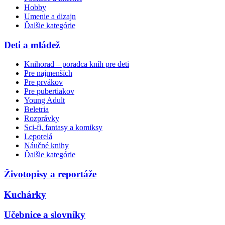
Hobby
Umenie a dizajn
Ďalšie kategórie
Deti a mládež
Knihorad – poradca kníh pre deti
Pre najmenších
Pre prvákov
Pre pubertiakov
Young Adult
Beletria
Rozprávky
Sci-fi, fantasy a komiksy
Leporelá
Náučné knihy
Ďalšie kategórie
Životopisy a reportáže
Kuchárky
Učebnice a slovníky