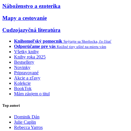
Náboženstvo a ezoterika
Mapy a cestovanie
Cudzojazyčná literatúra
Knihomoľský pomocník
Spýtajte sa Sherlocka, čo čítať
Odporúčame pre vás
Knižné tipy ušité na mieru vám
Všetky knihy
Knihy roka 2025
Bestsellery
Novinky
Pripravované
Akcie a zľavy
Kolekcie
BookTok
Mám záujem o titul
Top autori
Dominik Dán
Julie Caplin
Rebecca Yarros