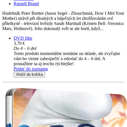
Russell Brand
Hudebník Peter Bretter (Jason Segel - Zbouchnutá, How I Met Your
Mother) strávil pět dlouhých a báječných let zbožňováním své
přítelkyně - televizní hvězdy Sarah Marshall (Kristen Bell -Veronica
Mars, Hrdinové). Jeho dokonalý svět se ale bortí, když...
DVD film
3,70 €
Do 4 – 6 dní
Tento produkt momentálne nemáme na sklade, ale zvyčajne
vám ho vieme zabezpečiť a odoslať do 4 – 6 dní. A
posnažíme sa aj trochu rýchlejšie!
Pridať do zoznamu
Vložiť do košíka