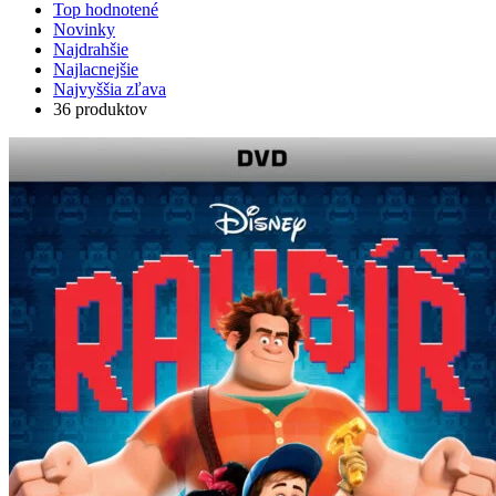
Top hodnotené
Novinky
Najdrahšie
Najlacnejšie
Najvyššia zľava
36 produktov