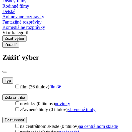
Disney filmy
Rodinné filmy
Detské
Animované rozprávky
Fantazijné rozprávky
Komediálne rozprávky
Viac kategórií
Zúžiť výber
Zoradiť
Zúžiť výber
Typ
film (36 titulov)
film
36
Zobraziť iba
novinky (0 titulov)
novinky
zľavnené tituly (0 titulov)
zľavnené tituly
Dostupnosť
na centrálnom sklade (0 titulov)
na centrálnom sklade