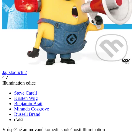
Ja, zloduch 2
CZ
Illumination edice
Steve Carell
Kristen Wiig
Benjamin Bratt
Miranda Cosgrove
Russell Brand
ďalší
V úspěšné animované komedii společnosti Illumination