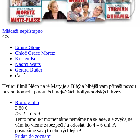
Mládeži nepřístupno
CZ
Emma Stone
Chloë Grace Moretz
Kristen Bell
Naomi Watts
Gerard Butler
ďalší
Tvůrci filmů Něco na té Mary je a Blbý a blbější vám přináší novou
hustou komedii plnou těch největších hollywoodských hvězd...
Blu-ray film
3,80 €
Do 4 – 6 dní
Tento produkt momentálne nemáme na sklade, ale zvyčajne
vám ho vieme zabezpečiť a odoslať do 4 – 6 dní. A
posnažíme sa aj trochu rýchlejšie!
Pridať do zoznamu