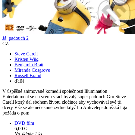
Já, padouch 2
CZ
Steve Carell
Kristen Wiig
Benjamin Bratt
Miranda Cosgrove
Russell Brand
ďalší
V úspěšné animované komedii společnosti Illumination
Entertainment se na scénu vrací bývalý super padouch Gru Steve
Carell který dal sbohem životu zločince aby vychovával své tři
dcery Vše se ale nečekaně zvrtne když ho Antivelepadoušská liga
požádá o pom
DVD film
6,00 €
Na sklade 1 ks