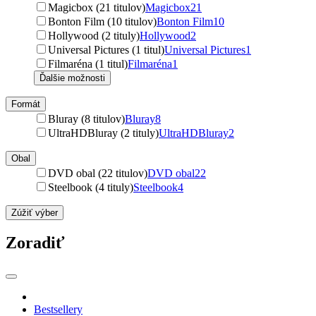
Magicbox (21 titulov)
Magicbox
21
Bonton Film (10 titulov)
Bonton Film
10
Hollywood (2 tituly)
Hollywood
2
Universal Pictures (1 titul)
Universal Pictures
1
Filmaréna (1 titul)
Filmaréna
1
Ďalšie možnosti
Formát
Bluray (8 titulov)
Bluray
8
UltraHDBluray (2 tituly)
UltraHDBluray
2
Obal
DVD obal (22 titulov)
DVD obal
22
Steelbook (4 tituly)
Steelbook
4
Zúžiť výber
Zoradiť
Bestsellery