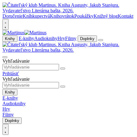
Doručenie
Kníhkupectvá
Knihovrátok
Poukážky
Knižný blog
Kontakt
E-knihy
Audioknihy
Hry
Filmy
Knihy
Doplnky
Vyhľadávanie
Prihlásiť
Vyhľadávanie
Knihy
E-knihy
Audioknihy
Hry
Filmy
Doplnky