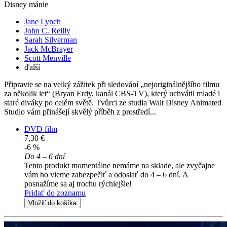
Disney mánie
Jane Lynch
John C. Reilly
Sarah Silverman
Jack McBrayer
Scott Menville
ďalší
Připravte se na velký zážitek při sledování „nejoriginálnějšího filmu
za několik let“ (Bryan Erdy, kanál CBS-TV), který uchvátil mladé i
staré diváky po celém světě. Tvůrci ze studia Walt Disney Animated
Studio vám přinášejí skvělý příběh z prostředí...
DVD film
7,30 €
-6 %
Do 4 – 6 dní
Tento produkt momentálne nemáme na sklade, ale zvyčajne
vám ho vieme zabezpečiť a odoslať do 4 – 6 dní. A
posnažíme sa aj trochu rýchlejšie!
Pridať do zoznamu
Vložiť do košíka