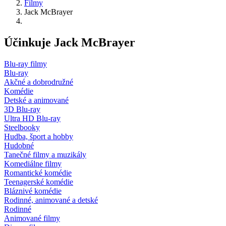
Filmy
Jack McBrayer
Účinkuje Jack McBrayer
Blu-ray filmy
Blu-ray
Akčné a dobrodružné
Komédie
Detské a animované
3D Blu-ray
Ultra HD Blu-ray
Steelbooky
Hudba, šport a hobby
Hudobné
Tanečné filmy a muzikály
Komediálne filmy
Romantické komédie
Teenagerské komédie
Bláznivé komédie
Rodinné, animované a detské
Rodinné
Animované filmy