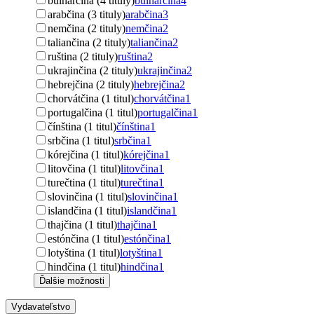
bulharčina (4 tituly)
bulharčina
4
arabčina (3 tituly)
arabčina
3
nemčina (2 tituly)
nemčina
2
taliančina (2 tituly)
taliančina
2
ruština (2 tituly)
ruština
2
ukrajinčina (2 tituly)
ukrajinčina
2
hebrejčina (2 tituly)
hebrejčina
2
chorvátčina (1 titul)
chorvátčina
1
portugalčina (1 titul)
portugalčina
1
čínština (1 titul)
čínština
1
srbčina (1 titul)
srbčina
1
kórejčina (1 titul)
kórejčina
1
litovčina (1 titul)
litovčina
1
turečtina (1 titul)
turečtina
1
slovinčina (1 titul)
slovinčina
1
islandčina (1 titul)
islandčina
1
thajčina (1 titul)
thajčina
1
estónčina (1 titul)
estónčina
1
lotyština (1 titul)
lotyština
1
hindčina (1 titul)
hindčina
1
Ďalšie možnosti
Vydavateľstvo