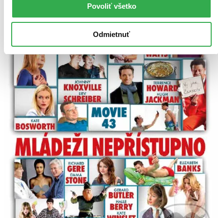
Povoliť všetko
Odmietnuť