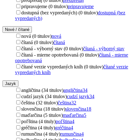
predpredaj (0 titulov)
predpredaj
pripravujeme (0 titulov)
pripravujeme
dostupná (bez vypredaných) (0 titulov)
dostupná (bez
vypredaných)
Nové / čítané
nová (0 titulov)
nová
čítaná (0 titulov)
čítaná
čítaná - výborný stav (0 titulov)
čítaná - výborný stav
čítaná - mierne opotrebovaná (0 titulov)
čítaná - mierne
opotrebovaná
čítané verzie vypredaných kníh (0 titulov)
čítané verzie
vypredaných kníh
Jazyk
angličtina (34 titulov)
angličtina
34
cudzí jazyk (34 titulov)
cudzí jazyk
34
čeština (32 titulov)
čeština
32
slovenčina (18 titulov)
slovenčina
18
maďarčina (5 titulov)
maďarčina
5
poľština (4 tituly)
poľština
4
gréčtina (4 tituly)
gréčtina
4
rumunčina (4 tituly)
rumunčina
4