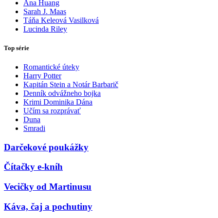
Ana Huang
Sarah J. Maas
Táňa Keleová Vasilková
Lucinda Riley
Top série
Romantické úteky
Harry Potter
Kapitán Stein a Notár Barbarič
Denník odvážneho bojka
Krimi Dominika Dána
Učím sa rozprávať
Duna
Smradi
Darčekové poukážky
Čítačky e-kníh
Vecičky od Martinusu
Káva, čaj a pochutiny