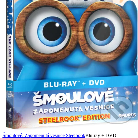
Šmoulové: Zapomenutá vesnice Steelbook
Blu-ray + DVD