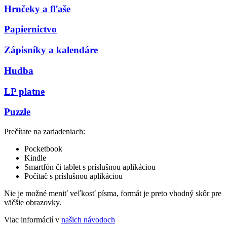
Hrnčeky a fľaše
Papiernictvo
Zápisníky a kalendáre
Hudba
LP platne
Puzzle
Prečítate na zariadeniach:
Pocketbook
Kindle
Smartfón či tablet s príslušnou aplikáciou
Počítač s príslušnou aplikáciou
Nie je možné meniť veľkosť písma, formát je preto vhodný skôr pre
väčšie obrazovky.
Viac informácií v
našich návodoch