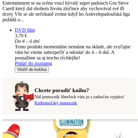
Entertainment se na scénu vrací bývalý super padouch Gru Steve
Carell který dal sbohem životu zločince aby vychovával své tři
dcery Vše se ale nečekaně zvrtne když ho Antivelepadoušská liga
požádá o...
DVD film
3,70 €
Do 4 – 6 dní
Tento produkt momentálne nemáme na sklade, ale zvyčajne
vám ho vieme zabezpečiť a odoslať do 4 – 6 dní. A
posnažíme sa aj trochu rýchlejšie!
Pridať do zoznamu
Vložiť do košíka
Chcete poradiť knihu?
Náš pomocník Sherlock vám ju s radosťou vypátra!
Knihomoľský pomocník