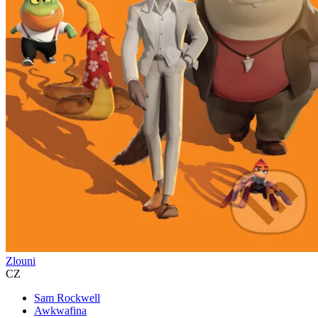
Zlouni
CZ
Sam Rockwell
Awkwafina