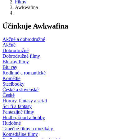
Filmy
Awkwafina
Účinkuje Awkwafina
Akčné a dobrodružné
Akčné
Dobrodružné
Dobrodružné filmy
Blu-ray filmy
Blu-ray
Rodinné a romantické
Komédie
Steelbooky
České a slovenské
České
Horory, fantasy a sci-fi
Sci-fi a fantasy
Fantazijné filmy
Hudba, šport a hobby
Hudobné
Tanečné filmy a muzikály
Komediálne filmy