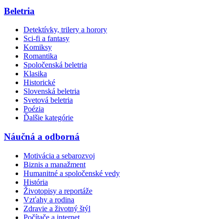
Beletria
Detektívky, trilery a horory
Sci-fi a fantasy
Komiksy
Romantika
Spoločenská beletria
Klasika
Historické
Slovenská beletria
Svetová beletria
Poézia
Ďalšie kategórie
Náučná a odborná
Motivácia a sebarozvoj
Biznis a manažment
Humanitné a spoločenské vedy
História
Životopisy a reportáže
Vzťahy a rodina
Zdravie a životný štýl
Počítače a internet