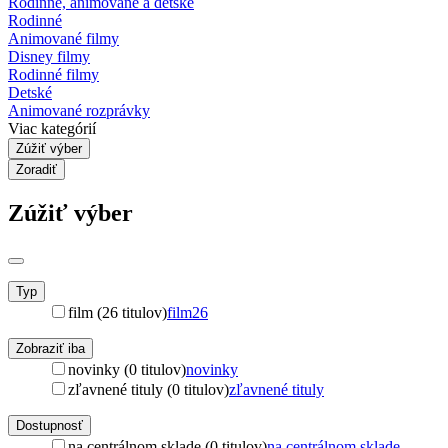
Rodinné, animované a detské
Rodinné
Animované filmy
Disney filmy
Rodinné filmy
Detské
Animované rozprávky
Viac kategórií
Zúžiť výber
Zoradiť
Zúžiť výber
Typ
film (26 titulov)
film
26
Zobraziť iba
novinky (0 titulov)
novinky
zľavnené tituly (0 titulov)
zľavnené tituly
Dostupnosť
na centrálnom sklade (0 titulov)
na centrálnom sklade