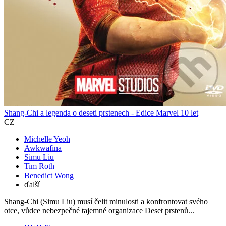
Shang-Chi a legenda o deseti prstenech - Edice Marvel 10 let
CZ
Michelle Yeoh
Awkwafina
Simu Liu
Tim Roth
Benedict Wong
ďalší
Shang-Chi (Simu Liu) musí čelit minulosti a konfrontovat svého
otce, vůdce nebezpečné tajemné organizace Deset prstenů...