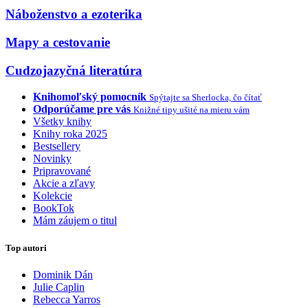
Náboženstvo a ezoterika
Mapy a cestovanie
Cudzojazyčná literatúra
Knihomoľský pomocník
Spýtajte sa Sherlocka, čo čítať
Odporúčame pre vás
Knižné tipy ušité na mieru vám
Všetky knihy
Knihy roka 2025
Bestsellery
Novinky
Pripravované
Akcie a zľavy
Kolekcie
BookTok
Mám záujem o titul
Top autori
Dominik Dán
Julie Caplin
Rebecca Yarros