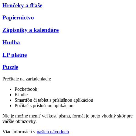
Hrnčeky a fľaše
Papiernictvo
Zápisníky a kalendáre
Hudba
LP platne
Puzzle
Prečítate na zariadeniach:
Pocketbook
Kindle
Smartfón či tablet s príslušnou aplikáciou
Počítač s príslušnou aplikáciou
Nie je možné meniť veľkosť písma, formát je preto vhodný skôr pre
väčšie obrazovky.
Viac informácií v
našich návodoch