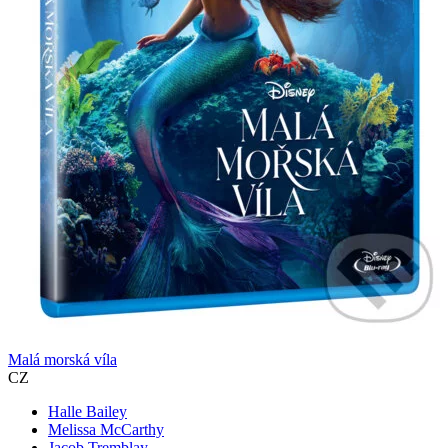
Malá morská víla
CZ
Halle Bailey
Melissa McCarthy
Jacob Tremblay