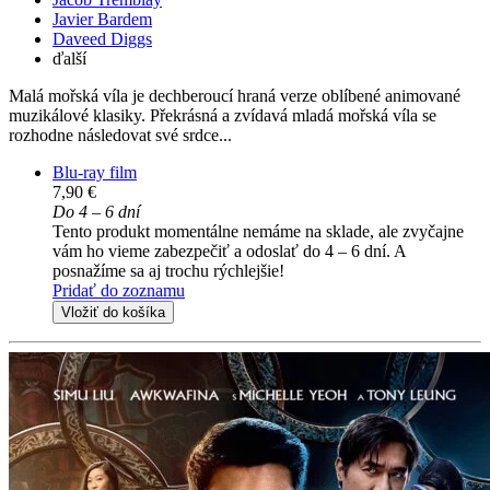
Javier Bardem
Daveed Diggs
ďalší
Malá mořská víla je dechberoucí hraná verze oblíbené animované
muzikálové klasiky. Překrásná a zvídavá mladá mořská víla se
rozhodne následovat své srdce...
Blu-ray film
7,90 €
Do 4 – 6 dní
Tento produkt momentálne nemáme na sklade, ale zvyčajne
vám ho vieme zabezpečiť a odoslať do 4 – 6 dní. A
posnažíme sa aj trochu rýchlejšie!
Pridať do zoznamu
Vložiť do košíka