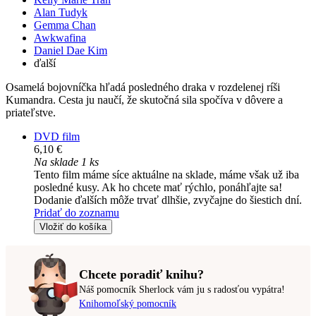
Alan Tudyk
Gemma Chan
Awkwafina
Daniel Dae Kim
ďalší
Osamelá bojovníčka hľadá posledného draka v rozdelenej ríši
Kumandra. Cesta ju naučí, že skutočná sila spočíva v dôvere a
priateľstve.
DVD film
6,10 €
Na sklade 1 ks
Tento film máme síce aktuálne na sklade, máme však už iba
posledné kusy. Ak ho chcete mať rýchlo, ponáhľajte sa!
Dodanie ďalších môže trvať dlhšie, zvyčajne do šiestich dní.
Pridať do zoznamu
Vložiť do košíka
Chcete poradiť knihu?
Náš pomocník Sherlock vám ju s radosťou vypátra!
Knihomoľský pomocník