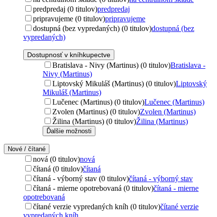
predpredaj (0 titulov)
predpredaj
pripravujeme (0 titulov)
pripravujeme
dostupná (bez vypredaných) (0 titulov)
dostupná (bez
vypredaných)
Dostupnosť v kníhkupectve
Bratislava - Nivy (Martinus) (0 titulov)
Bratislava -
Nivy (Martinus)
Liptovský Mikuláš (Martinus) (0 titulov)
Liptovský
Mikuláš (Martinus)
Lučenec (Martinus) (0 titulov)
Lučenec (Martinus)
Zvolen (Martinus) (0 titulov)
Zvolen (Martinus)
Žilina (Martinus) (0 titulov)
Žilina (Martinus)
Ďalšie možnosti
Nové / čítané
nová (0 titulov)
nová
čítaná (0 titulov)
čítaná
čítaná - výborný stav (0 titulov)
čítaná - výborný stav
čítaná - mierne opotrebovaná (0 titulov)
čítaná - mierne
opotrebovaná
čítané verzie vypredaných kníh (0 titulov)
čítané verzie
vypredaných kníh