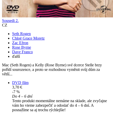
Sousedi 2.
CZ
Seth Rogen
Chloë Grace Moretz
Zac Efron
Rose Byrne
Dave Franco
ďalší
Mac (Seth Rogen) a Kelly (Rose Byrne) své dcerce Stelle brzy
pořídí sourozence, a proto se rozhodnou vyměnit svůj dům za
větší...
DVD film
3,70 €
-7 %
Do 4 – 6 dní
Tento produkt momentálne nemáme na sklade, ale zvyčajne
vám ho vieme zabezpečiť a odoslať do 4 – 6 dní. A
posnažíme sa aj trochu rýchlejšie!