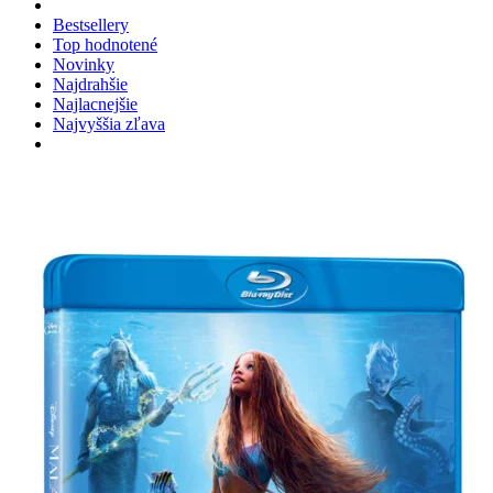
Bestsellery
Top hodnotené
Novinky
Najdrahšie
Najlacnejšie
Najvyššia zľava