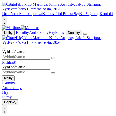
Doručenie
Kníhkupectvá
Knihovrátok
Poukážky
Knižný blog
Kontakt
E-knihy
Audioknihy
Hry
Filmy
Knihy
Doplnky
Vyhľadávanie
Prihlásiť
Vyhľadávanie
Knihy
E-knihy
Audioknihy
Hry
Filmy
Doplnky