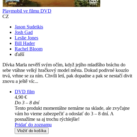
Playmobil ve filmu DVD
CZ
Jason Sudeikis
Josh Gad
Leslie Jones
Bill Hader
Rachel Bloom
ďalší
Dívka Marla nevěří svým očím, když jejího mladšího bráchu do
sebe vtáhne velký hračkový model města. Dokud podivné kouzlo
trvá, vrhne se za ním. Chvíli letí, pak dopadne a pak se nestačí divit
znovu a ještě víc...
DVD film
4,90 €
Do 3 – 8 dní
Tento produkt momentálne nemáme na sklade, ale zvyčajne
vám ho vieme zabezpečiť a odoslať do 3 – 8 dní. A
posnažíme sa aj trochu rýchlejšie!
Pridať do zoznamu
Vložiť do košíka