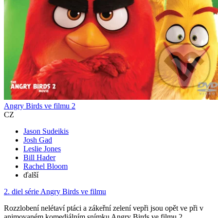
Angry Birds ve filmu 2
CZ
Jason Sudeikis
Josh Gad
Leslie Jones
Bill Hader
Rachel Bloom
ďalší
2. diel série
Angry Birds ve filmu
Rozzlobení nelétaví ptáci a zákeřní zelení vepři jsou opět ve při v
animovaném komediálním snímku Angry Birds ve filmu 2...