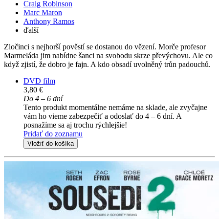
Craig Robinson
Marc Maron
Anthony Ramos
ďalší
Zločinci s nejhorší pověstí se dostanou do vězení. Morče profesor
Marmeláda jim nabídne šanci na svobodu skrze převýchovu. Ale co
když zjistí, že dobro je fajn. A kdo obsadí uvolněný trůn padouchů.
DVD film
3,80 €
Do 4 – 6 dní
Tento produkt momentálne nemáme na sklade, ale zvyčajne
vám ho vieme zabezpečiť a odoslať do 4 – 6 dní. A
posnažíme sa aj trochu rýchlejšie!
Pridať do zoznamu
Vložiť do košíka