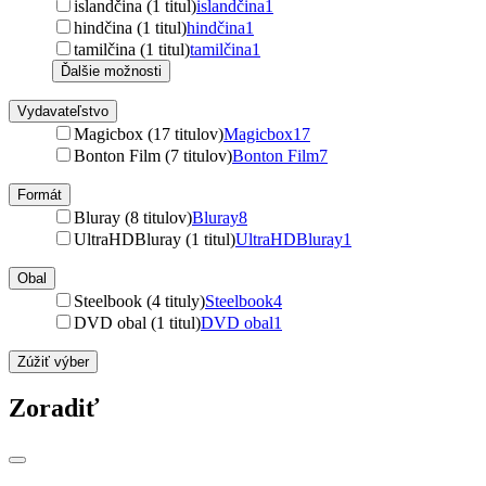
islandčina (1 titul)
islandčina
1
hindčina (1 titul)
hindčina
1
tamilčina (1 titul)
tamilčina
1
Ďalšie možnosti
Vydavateľstvo
Magicbox (17 titulov)
Magicbox
17
Bonton Film (7 titulov)
Bonton Film
7
Formát
Bluray (8 titulov)
Bluray
8
UltraHDBluray (1 titul)
UltraHDBluray
1
Obal
Steelbook (4 tituly)
Steelbook
4
DVD obal (1 titul)
DVD obal
1
Zúžiť výber
Zoradiť