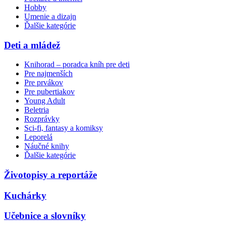
Hobby
Umenie a dizajn
Ďalšie kategórie
Deti a mládež
Knihorad – poradca kníh pre deti
Pre najmenších
Pre prvákov
Pre pubertiakov
Young Adult
Beletria
Rozprávky
Sci-fi, fantasy a komiksy
Leporelá
Náučné knihy
Ďalšie kategórie
Životopisy a reportáže
Kuchárky
Učebnice a slovníky