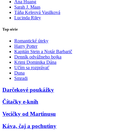
Ana Huang
Sarah J. Maas
Táňa Keleová Vasilková
Lucinda Riley
Top série
Romantické úteky
Harry Potter
Kapitán Stein a Notár Barbarič
Denník odvážneho bojka
Krimi Dominika Dána
Učím sa rozprávať
Duna
Smradi
Darčekové poukážky
Čítačky e-kníh
Vecičky od Martinusu
Káva, čaj a pochutiny