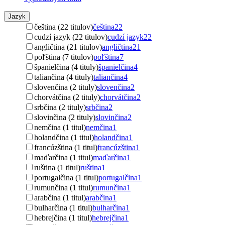
Jazyk
čeština (22 titulov)
čeština
22
cudzí jazyk (22 titulov)
cudzí jazyk
22
angličtina (21 titulov)
angličtina
21
poľština (7 titulov)
poľština
7
španielčina (4 tituly)
španielčina
4
taliančina (4 tituly)
taliančina
4
slovenčina (2 tituly)
slovenčina
2
chorvátčina (2 tituly)
chorvátčina
2
srbčina (2 tituly)
srbčina
2
slovinčina (2 tituly)
slovinčina
2
nemčina (1 titul)
nemčina
1
holandčina (1 titul)
holandčina
1
francúzština (1 titul)
francúzština
1
maďarčina (1 titul)
maďarčina
1
ruština (1 titul)
ruština
1
portugalčina (1 titul)
portugalčina
1
rumunčina (1 titul)
rumunčina
1
arabčina (1 titul)
arabčina
1
bulharčina (1 titul)
bulharčina
1
hebrejčina (1 titul)
hebrejčina
1