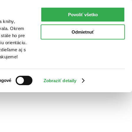
Povoliť všetko
a knihy,
ovala. Okrem
Odmietnuť
stále ho pre
u orientáciu.
dieľame aj s
Ďakujeme!
ngové
Zobraziť detaily