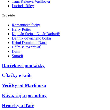
Táňa Keleová Vasilková
Lucinda Riley
Top série
Romantické úteky
Harry Potter
Kapitán Stein a Notár Barbarič
Denník odvážneho bojka
Krimi Dominika Dána
Učím sa rozprávať
Duna
Smradi
Darčekové poukážky
Čítačky e-kníh
Vecičky od Martinusu
Káva, čaj a pochutiny
Hrnčeky a fľaše