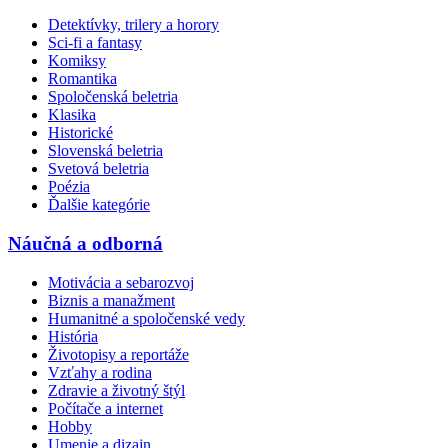
Detektívky, trilery a horory
Sci-fi a fantasy
Komiksy
Romantika
Spoločenská beletria
Klasika
Historické
Slovenská beletria
Svetová beletria
Poézia
Ďalšie kategórie
Náučná a odborná
Motivácia a sebarozvoj
Biznis a manažment
Humanitné a spoločenské vedy
História
Životopisy a reportáže
Vzťahy a rodina
Zdravie a životný štýl
Počítače a internet
Hobby
Umenie a dizajn