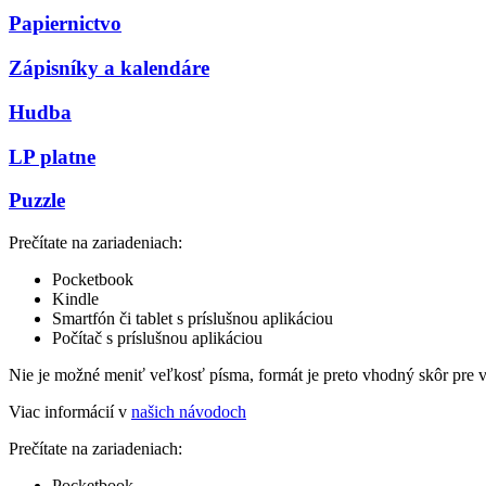
Papiernictvo
Zápisníky a kalendáre
Hudba
LP platne
Puzzle
Prečítate na zariadeniach:
Pocketbook
Kindle
Smartfón či tablet s príslušnou aplikáciou
Počítač s príslušnou aplikáciou
Nie je možné meniť veľkosť písma, formát je preto vhodný skôr pre 
Viac informácií v
našich návodoch
Prečítate na zariadeniach:
Pocketbook