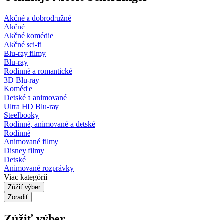
Akčné a dobrodružné
Akčné
Akčné komédie
Akčné sci-fi
Blu-ray filmy
Blu-ray
Rodinné a romantické
3D Blu-ray
Komédie
Detské a animované
Ultra HD Blu-ray
Steelbooky
Rodinné, animované a detské
Rodinné
Animované filmy
Disney filmy
Detské
Animované rozprávky
Viac kategórií
Zúžiť výber
Zoradiť
Zúžiť výber