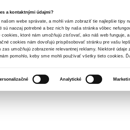
es a kontaktnými údajmi?
našom webe správate, a mohli vám zobraziť tie najlepšie tipy n
é sú naozaj potrebné a bez nich by naša stránka vôbec nefung
 cookies, ktoré nám umožňujú zisťovať, ako náš web funguje, a 
ačné cookies nám dovoľujú prispôsobovať stránku pre vašu lepši
zas umožňujú zobrazenie relevantnej reklamy. Niektoré údaje z
y nám pomohlo, keby sme mohli používať všetky tieto cookies. 
ersonalizačné
Analytické
Marketi