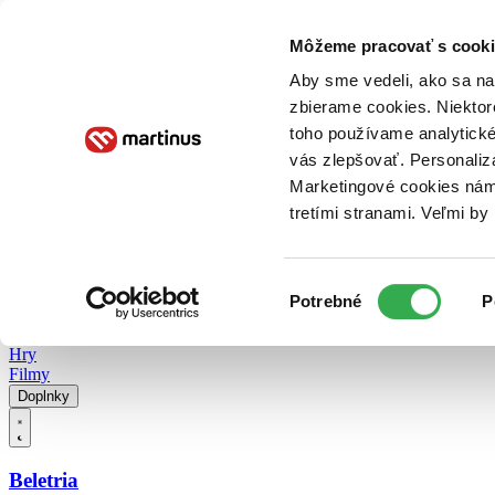
Doručenie
Kníhkupectvá
Knihovrátok
Poukážky
Knižný blog
Kontakt
Môžeme pracovať s cooki
Aby sme vedeli, ako sa na 
zbierame cookies. Niektor
E-knihy
Audioknihy
Hry
Filmy
Knihy
Doplnky
toho používame analytické
vás zlepšovať. Personaliz
Vyhľadávanie
Marketingové cookies nám 
tretími stranami. Veľmi b
Prihlásiť
Vyhľadávanie
Výber
Knihy
Potrebné
P
súhlasu
E-knihy
Audioknihy
Hry
Filmy
Doplnky
Beletria