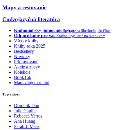
Mapy a cestovanie
Cudzojazyčná literatúra
Knihomoľský pomocník
Spýtajte sa Sherlocka, čo čítať
Odporúčame pre vás
Knižné tipy ušité na mieru vám
Všetky knihy
Knihy roka 2025
Bestsellery
Novinky
Pripravované
Akcie a zľavy
Kolekcie
BookTok
Mám záujem o titul
Top autori
Dominik Dán
Julie Caplin
Rebecca Yarros
Ana Huang
Sarah J. Maas