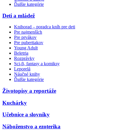
Ďalšie kategórie
Deti a mládež
Knihorad – poradca kníh pre deti
Pre najmenších
Pre prvákov
Pre pubertiakov
Young Adult
Beletria
Rozprávky
Sci-fi, fantasy a komiksy
Leporelá
Náučné knihy
Ďalšie kategórie
Životopisy a reportáže
Kuchárky
Učebnice a slovníky
Náboženstvo a ezoterika