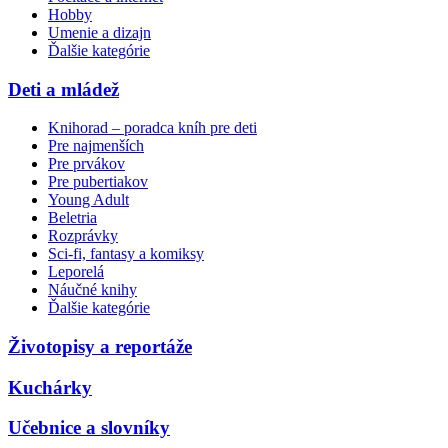
Hobby
Umenie a dizajn
Ďalšie kategórie
Deti a mládež
Knihorad – poradca kníh pre deti
Pre najmenších
Pre prvákov
Pre pubertiakov
Young Adult
Beletria
Rozprávky
Sci-fi, fantasy a komiksy
Leporelá
Náučné knihy
Ďalšie kategórie
Životopisy a reportáže
Kuchárky
Učebnice a slovníky