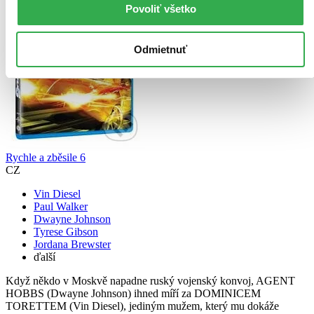
Povoliť všetko
Odmietnuť
Rychle a zběsile 6
CZ
Vin Diesel
Paul Walker
Dwayne Johnson
Tyrese Gibson
Jordana Brewster
ďalší
Když někdo v Moskvě napadne ruský vojenský konvoj, AGENT
HOBBS (Dwayne Johnson) ihned míří za DOMINICEM
TORETTEM (Vin Diesel), jediným mužem, který mu dokáže