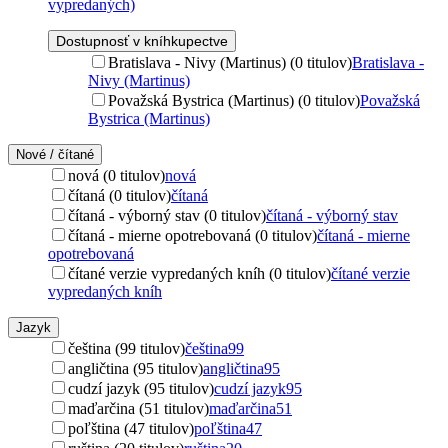
vypredaných)
Dostupnosť v kníhkupectve
Bratislava - Nivy (Martinus) (0 titulov)
Bratislava -
Nivy (Martinus)
Považská Bystrica (Martinus) (0 titulov)
Považská
Bystrica (Martinus)
Nové / čítané
nová (0 titulov)
nová
čítaná (0 titulov)
čítaná
čítaná - výborný stav (0 titulov)
čítaná - výborný stav
čítaná - mierne opotrebovaná (0 titulov)
čítaná - mierne
opotrebovaná
čítané verzie vypredaných kníh (0 titulov)
čítané verzie
vypredaných kníh
Jazyk
čeština (99 titulov)
čeština
99
angličtina (95 titulov)
angličtina
95
cudzí jazyk (95 titulov)
cudzí jazyk
95
maďarčina (51 titulov)
maďarčina
51
poľština (47 titulov)
poľština
47