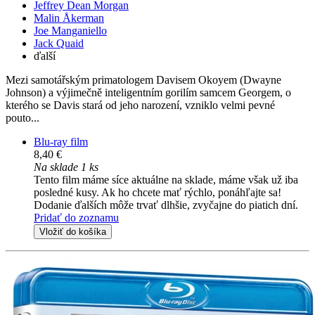
Jeffrey Dean Morgan
Malin Åkerman
Joe Manganiello
Jack Quaid
ďalší
Mezi samotářským primatologem Davisem Okoyem (Dwayne
Johnson) a výjimečně inteligentním gorilím samcem Georgem, o
kterého se Davis stará od jeho narození, vzniklo velmi pevné
pouto...
Blu-ray film
8,40 €
Na sklade 1 ks
Tento film máme síce aktuálne na sklade, máme však už iba
posledné kusy. Ak ho chcete mať rýchlo, ponáhľajte sa!
Dodanie ďalších môže trvať dlhšie, zvyčajne do piatich dní.
Pridať do zoznamu
Vložiť do košíka