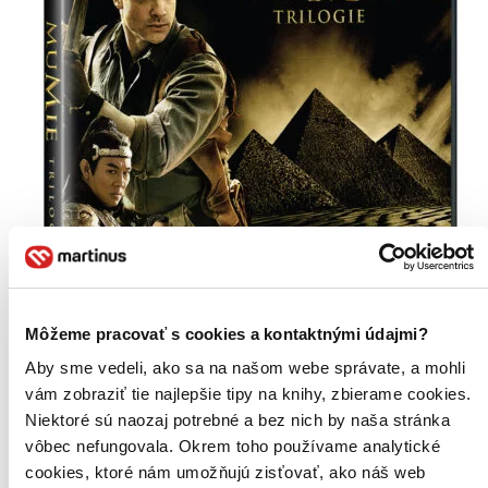
Môžeme pracovať s cookies a kontaktnými údajmi?
Aby sme vedeli, ako sa na našom webe správate, a mohli
vám zobraziť tie najlepšie tipy na knihy, zbierame cookies.
Niektoré sú naozaj potrebné a bez nich by naša stránka
vôbec nefungovala. Okrem toho používame analytické
Mumie kolekce 1.-3. Ultra HD Blu-ray
CZ
cookies, ktoré nám umožňujú zisťovať, ako náš web