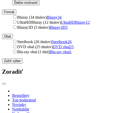
Ďalšie možnosti
Formát
Bluray (34 titulov)
Bluray
34
UltraHDBluray (12 titulov)
UltraHDBluray
12
Bluray3D (5 titulov)
Bluray3D
5
Obal
Steelbook (26 titulov)
Steelbook
26
DVD obal (25 titulov)
DVD obal
25
Blu-ray obal (1 titul)
Blu-ray obal
1
Zúžiť výber
Zoradiť
Bestsellery
Top hodnotené
Novinky
Najdrahšie