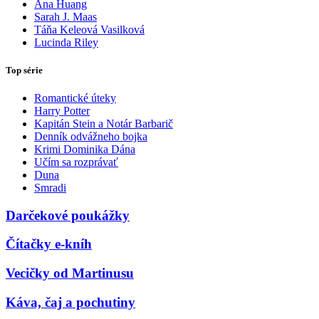
Ana Huang
Sarah J. Maas
Táňa Keleová Vasilková
Lucinda Riley
Top série
Romantické úteky
Harry Potter
Kapitán Stein a Notár Barbarič
Denník odvážneho bojka
Krimi Dominika Dána
Učím sa rozprávať
Duna
Smradi
Darčekové poukážky
Čítačky e-kníh
Vecičky od Martinusu
Káva, čaj a pochutiny