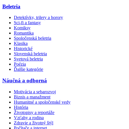
Beletria
Detektívky, trilery a horory
Sci-fi a fantasy
Komiksy
Romantika
Spoločenská beletria
Klasika
Historické
Slovenská beletria
Svetová beletria
Poézia
Ďalšie kategórie
Náučná a odborná
Motivácia a sebarozvoj
Biznis a manažment
Humanitné a spoločenské vedy
História
Životopisy a reportáže
Vzťahy a rodina
Zdravie a životný štýl
Počítače a internet