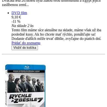
Dvacátá léta 20.století byla zlatou érou dobrodruhů a Egypt jejich
zaslíbenou zemí...
DVD film
9,10 €
-11 %
Na sklade 2 ks
Tento film máme síce aktuálne na sklade, máme však už iba
posledné kusy. Ak ho chcete mať rýchlo, ponáhľajte sa!
Dodanie ďalších môže trvať dlhšie, zvyčajne do piatich dní.
Pridať do zoznamu
Vložiť do košíka