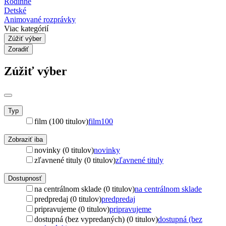
Rodinné
Detské
Animované rozprávky
Viac kategórií
Zúžiť výber
Zoradiť
Zúžiť výber
Typ
film (100 titulov)
film
100
Zobraziť iba
novinky (0 titulov)
novinky
zľavnené tituly (0 titulov)
zľavnené tituly
Dostupnosť
na centrálnom sklade (0 titulov)
na centrálnom sklade
predpredaj (0 titulov)
predpredaj
pripravujeme (0 titulov)
pripravujeme
dostupná (bez vypredaných) (0 titulov)
dostupná (bez