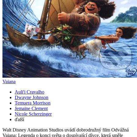
Vaiana
Auli'i Cravalho
Dwayne Johnson
Temuera Morrison
Jemaine Clement
Nicole Scherzinger
ďalší
Walt Disney Animation Studios uvádí dobrodružný film Odvážná
Vaiana: Legenda o konci světa o dospívající dívce, která směle