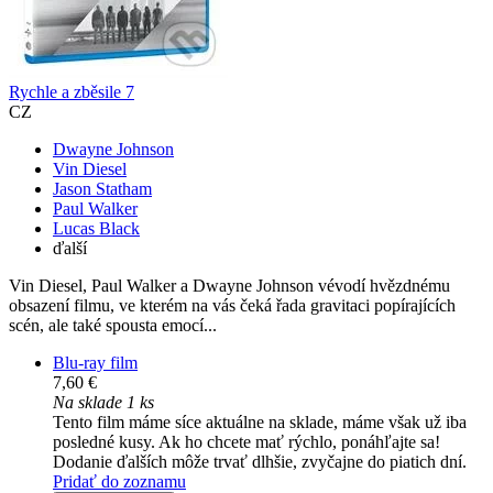
Rychle a zběsile 7
CZ
Dwayne Johnson
Vin Diesel
Jason Statham
Paul Walker
Lucas Black
ďalší
Vin Diesel, Paul Walker a Dwayne Johnson vévodí hvězdnému
obsazení filmu, ve kterém na vás čeká řada gravitaci popírajících
scén, ale také spousta emocí...
Blu-ray film
7,60 €
Na sklade 1 ks
Tento film máme síce aktuálne na sklade, máme však už iba
posledné kusy. Ak ho chcete mať rýchlo, ponáhľajte sa!
Dodanie ďalších môže trvať dlhšie, zvyčajne do piatich dní.
Pridať do zoznamu