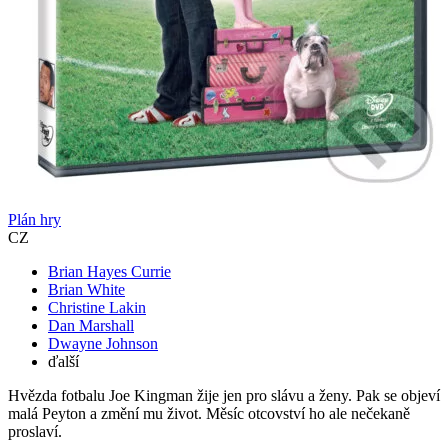
Plán hry
CZ
Brian Hayes Currie
Brian White
Christine Lakin
Dan Marshall
Dwayne Johnson
ďalší
Hvězda fotbalu Joe Kingman žije jen pro slávu a ženy. Pak se objeví
malá Peyton a změní mu život. Měsíc otcovství ho ale nečekaně
proslaví.