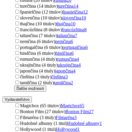
ruština (20 titulov)
ruština
20
turečtina (14 titulov)
turečtina
14
španielčina (12 titulov)
španielčina
12
slovenčina (10 titulov)
slovenčina
10
thajčina (10 titulov)
thajčina
10
francúzština (8 titulov)
francúzština
8
taliančina (7 titulov)
taliančina
7
nemčina (6 titulov)
nemčina
6
portugalčina (6 titulov)
portugalčina
6
hindčina (6 titulov)
hindčina
6
rumunčina (4 tituly)
rumunčina
4
ukrajinčina (4 tituly)
ukrajinčina
4
japončina (4 tituly)
japončina
4
čínština (3 tituly)
čínština
3
tamilčina (2 tituly)
tamilčina
2
Ďalšie možnosti
Vydavateľstvo
Magicbox (65 titulov)
Magicbox
65
Bonton Film (27 titulov)
Bonton Film
27
Filmaréna (3 tituly)
Filmaréna
3
Hudobné albumy (1 titul)
Hudobné albumy
1
Hollywood (1 titul)
Hollywood
1