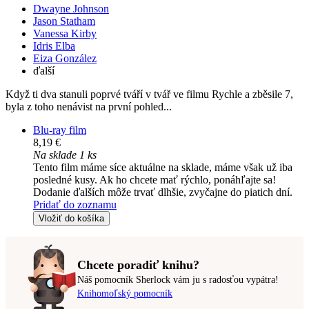
Dwayne Johnson
Jason Statham
Vanessa Kirby
Idris Elba
Eiza González
ďalší
Když ti dva stanuli poprvé tváří v tvář ve filmu Rychle a zběsile 7,
byla z toho nenávist na první pohled...
Blu-ray film
8,19 €
Na sklade 1 ks
Tento film máme síce aktuálne na sklade, máme však už iba
posledné kusy. Ak ho chcete mať rýchlo, ponáhľajte sa!
Dodanie ďalších môže trvať dlhšie, zvyčajne do piatich dní.
Pridať do zoznamu
Vložiť do košíka
Chcete poradiť knihu?
Náš pomocník Sherlock vám ju s radosťou vypátra!
Knihomoľský pomocník