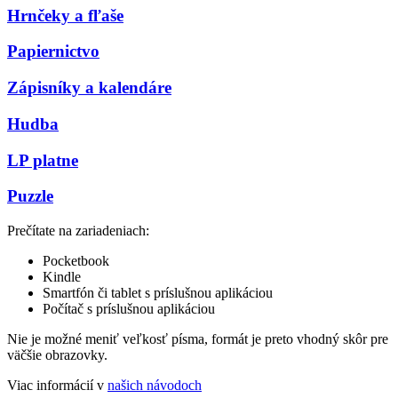
Hrnčeky a fľaše
Papiernictvo
Zápisníky a kalendáre
Hudba
LP platne
Puzzle
Prečítate na zariadeniach:
Pocketbook
Kindle
Smartfón či tablet s príslušnou aplikáciou
Počítač s príslušnou aplikáciou
Nie je možné meniť veľkosť písma, formát je preto vhodný skôr pre
väčšie obrazovky.
Viac informácií v
našich návodoch