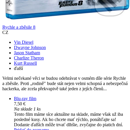
Rychle a zběsile 8
CZ
Vin Diesel
Dwayne Johnson
Jason Statham
Charlize Theron
Kurt Russell
ďalší
Velmi nečekané věci se budou odehrávat v osmém díle série Rychle
a zběsile. Proti „rodině" bude stát nejen velmi schopná a nebezpečná
hackerka, ale zcela překvapivě také jeden z jejích členů...
Blu-ray film
7,50 €
Na sklade 1 ks
Tento film máme síce aktuálne na sklade, máme však už iba
posledné kusy. Ak ho chcete mať rýchlo, ponáhľajte sa!
Dodanie ďalších môže trvať dlhšie, zvyčajne do piatich dní.
Pridať do zoznamu