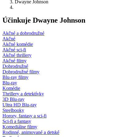
Dwayne Johnson
Účinkuje Dwayne Johnson
Akčné a dobrodružné
Akčné
Akčné komédie
Akčné sci-fi
Akčné thrillery
Akčné filmy
Dobrodružné
Dobrodružné filmy
Blu-ray filmy
Blu-ray
Komédie
Thrillery a detektívky
3D Blu-ray
Ultra HD Blu-ray
Steelbooky
Horory, fantasy a sci-fi
Sci-fi a fantasy
Komediálne filmy
Rodinné, animované a detské