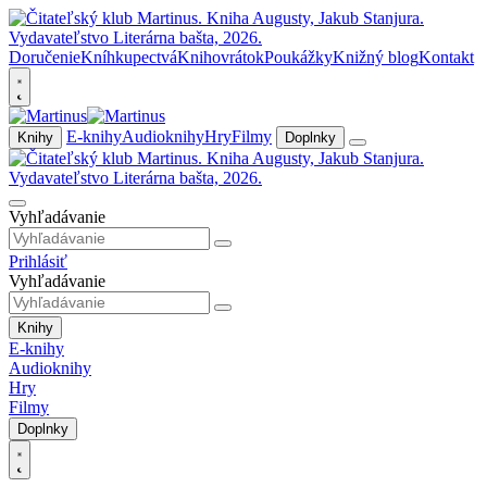
Doručenie
Kníhkupectvá
Knihovrátok
Poukážky
Knižný blog
Kontakt
E-knihy
Audioknihy
Hry
Filmy
Knihy
Doplnky
Vyhľadávanie
Prihlásiť
Vyhľadávanie
Knihy
E-knihy
Audioknihy
Hry
Filmy
Doplnky