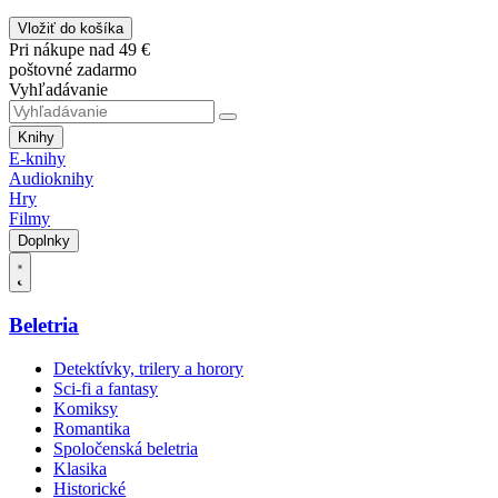
Vložiť do košíka
Pri nákupe nad 49 €
poštovné zadarmo
Vyhľadávanie
Knihy
E-knihy
Audioknihy
Hry
Filmy
Doplnky
Beletria
Detektívky, trilery a horory
Sci-fi a fantasy
Komiksy
Romantika
Spoločenská beletria
Klasika
Historické