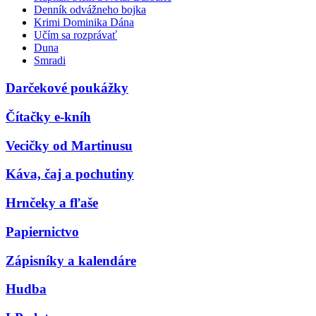
Denník odvážneho bojka
Krimi Dominika Dána
Učím sa rozprávať
Duna
Smradi
Darčekové poukážky
Čítačky e-kníh
Vecičky od Martinusu
Káva, čaj a pochutiny
Hrnčeky a fľaše
Papiernictvo
Zápisníky a kalendáre
Hudba