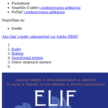
Pocketbook
Smartfón či tablet
s podporovanou aplikáciou
Počítač
s podporovanou aplikáciou
Neprečítate na:
Kindle
Ako čítať e-knihy zabezpečené cez Adobe DRM?
Knihy
Beletria
Spoločenská beletria
Ostrov stratených stromov