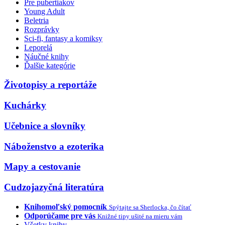
Pre pubertiakov
Young Adult
Beletria
Rozprávky
Sci-fi, fantasy a komiksy
Leporelá
Náučné knihy
Ďalšie kategórie
Životopisy a reportáže
Kuchárky
Učebnice a slovníky
Náboženstvo a ezoterika
Mapy a cestovanie
Cudzojazyčná literatúra
Knihomoľský pomocník
Spýtajte sa Sherlocka, čo čítať
Odporúčame pre vás
Knižné tipy ušité na mieru vám
Všetky knihy