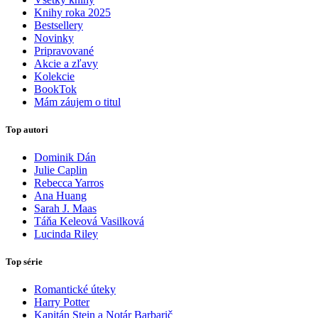
Knihy roka 2025
Bestsellery
Novinky
Pripravované
Akcie a zľavy
Kolekcie
BookTok
Mám záujem o titul
Top autori
Dominik Dán
Julie Caplin
Rebecca Yarros
Ana Huang
Sarah J. Maas
Táňa Keleová Vasilková
Lucinda Riley
Top série
Romantické úteky
Harry Potter
Kapitán Stein a Notár Barbarič