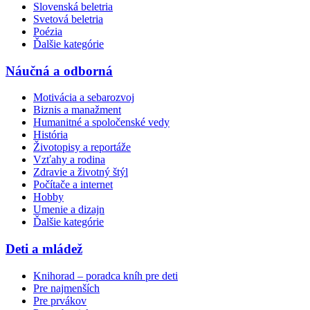
Slovenská beletria
Svetová beletria
Poézia
Ďalšie kategórie
Náučná a odborná
Motivácia a sebarozvoj
Biznis a manažment
Humanitné a spoločenské vedy
História
Životopisy a reportáže
Vzťahy a rodina
Zdravie a životný štýl
Počítače a internet
Hobby
Umenie a dizajn
Ďalšie kategórie
Deti a mládež
Knihorad – poradca kníh pre deti
Pre najmenších
Pre prvákov