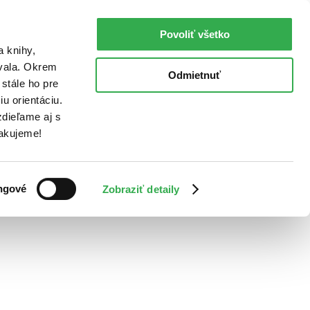
Povoliť všetko
a knihy,
ovala. Okrem
Odmietnuť
stále ho pre
u orientáciu.
dieľame aj s
Ďakujeme!
ngové
Zobraziť detaily