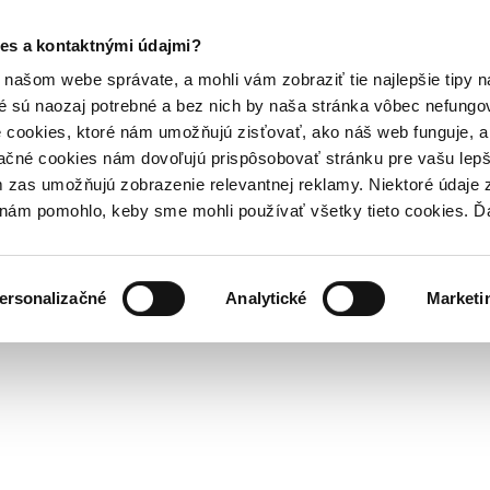
es a kontaktnými údajmi?
našom webe správate, a mohli vám zobraziť tie najlepšie tipy n
é sú naozaj potrebné a bez nich by naša stránka vôbec nefung
 cookies, ktoré nám umožňujú zisťovať, ako náš web funguje, a 
ačné cookies nám dovoľujú prispôsobovať stránku pre vašu lepši
zas umožňujú zobrazenie relevantnej reklamy. Niektoré údaje z
y nám pomohlo, keby sme mohli používať všetky tieto cookies. 
ersonalizačné
Analytické
Marketi