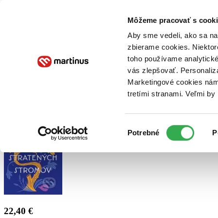
Doručenie
Kníhkupectvá
Knihovrátok
Poukážky
Knižný blog
Kontakt
Môžeme pracovať s cooki
Aby sme vedeli, ako sa na 
zbierame cookies. Niektor
E-knihy
Audioknihy
Hry
Filmy
Knihy
Doplnky
toho používame analytické
vás zlepšovať. Personaliz
Vyhľadávanie
Marketingové cookies nám 
tretími stranami. Veľmi b
Prihlásiť
Výber
Potrebné
P
súhlasu
22,40 €