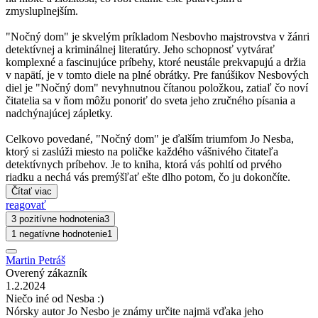
zmysluplnejším.
"Nočný dom" je skvelým príkladom Nesbovho majstrovstva v žánri
detektívnej a kriminálnej literatúry. Jeho schopnosť vytvárať
komplexné a fascinujúce príbehy, ktoré neustále prekvapujú a držia
v napätí, je v tomto diele na plné obrátky. Pre fanúšikov Nesbových
diel je "Nočný dom" nevyhnutnou čítanou položkou, zatiaľ čo noví
čitatelia sa v ňom môžu ponoriť do sveta jeho zručného písania a
nadchýnajúcej zápletky.
Celkovo povedané, "Nočný dom" je ďalším triumfom Jo Nesba,
ktorý si zaslúži miesto na poličke každého vášnivého čitateľa
detektívnych príbehov. Je to kniha, ktorá vás pohltí od prvého
riadku a nechá vás premýšľať ešte dlho potom, čo ju dokončíte.
Čítať viac
reagovať
3 pozitívne hodnotenia
3
1 negatívne hodnotenie
1
Martin Petráš
Overený zákazník
1.2.2024
Niečo iné od Nesba :)
Nórsky autor Jo Nesbo je známy určite najmä vďaka jeho