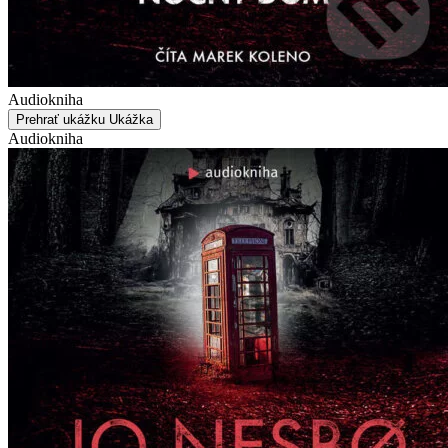
Audiokniha
Prehrať ukážku
Ukážka
Audiokniha