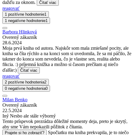
dažďu za oknom.
Čítať viac
reagovať
1 pozitívne hodnotenie
1
1 negatívne hodnotenie
1
Barbora Hlinková
Overený zákazník
28.6.2024
Moja prvá kniha od autora. Najskôr som mala zmiešané pocity, ale
kniha sa číta rýchlo a na konci som si uvedomila, že sa mi páčilo, že
takmer do konca som nevedela, čo je vlastne sen, realita alebo
fikcia. :) príjemná knižka a možno si časom prečítam aj niečo
ďalšie:)
Čítať viac
reagovať
2 pozitívne hodnotenia
2
0 negatívne hodnotenia
0
Milan Benko
Overený zákazník
22.5.2024
Iný Nesbo ale stále výborný
Tento príspevok prezrádza dôležité momenty deja, preto je skrytý,
aby sme Vám nepokazili pôžitok z čítania.
Spočiatku ma kniha prekvapila, je to niečo
Prajete si ho zobraziť?