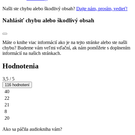
Našli ste chybu alebo škodlivý obsah?
Dajte nám, prosím, vedieť!
Nahlásiť chybu alebo škodlivý obsah
Máte o knihe viac informácií ako je na tejto stránke alebo ste našli
chybu? Budeme vám veľmi vďační, ak nám pomôžete s doplnením
informácií na našich stránkach.
Hodnotenia
3,5
/ 5
116 hodnotení
40
22
21
8
20
Ako sa páčila audiokniha vám?