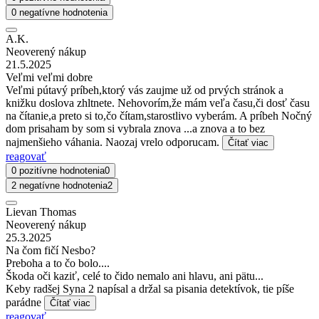
0 negatívne hodnotenia
A.K.
Neoverený nákup
21.5.2025
Veľmi veľmi dobre
Veľmi pútavý príbeh,ktorý vás zaujme už od prvých stránok a
knižku doslova zhltnete. Nehovorím,že mám veľa času,či dosť času
na čítanie,a preto si to,čo čítam,starostlivo vyberám. A príbeh Nočný
dom prisaham by som si vybrala znova ...a znova a to bez
najmenšieho váhania. Naozaj vrelo odporucam.
Čítať viac
reagovať
0 pozitívne hodnotenia
0
2 negatívne hodnotenia
2
Lievan Thomas
Neoverený nákup
25.3.2025
Na čom fičí Nesbo?
Preboha a to čo bolo....
Škoda oči kaziť, celé to čido nemalo ani hlavu, ani pätu...
Keby radšej Syna 2 napísal a držal sa pisania detektívok, tie píše
parádne
Čítať viac
reagovať