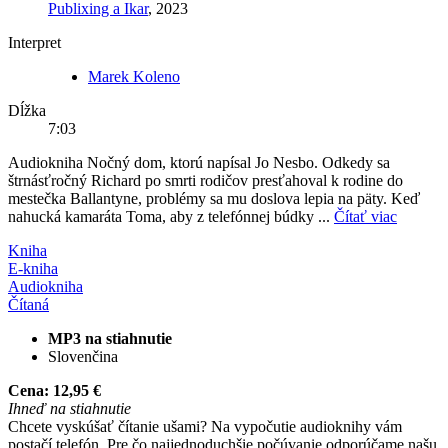
Publixing a Ikar
, 2023
Interpret
Marek Koleno
Dĺžka
7:03
Audiokniha Nočný dom, ktorú napísal Jo Nesbo. Odkedy sa
štrnásťročný Richard po smrti rodičov presťahoval k rodine do
mestečka Ballantyne, problémy sa mu doslova lepia na päty. Keď
nahucká kamaráta Toma, aby z telefónnej búdky ...
Čítať viac
Kniha
E-kniha
Audiokniha
Čítaná
MP3 na stiahnutie
Slovenčina
Cena:
12,95 €
Ihneď na stiahnutie
Chcete vyskúšať čítanie ušami? Na vypočutie audioknihy vám
postačí telefón. Pre čo najjednoduchšie počúvanie odporúčame našu