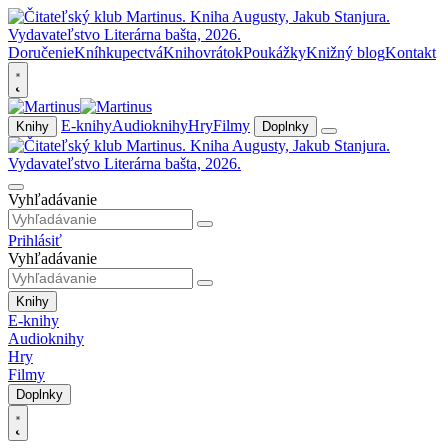
Doručenie
Kníhkupectvá
Knihovrátok
Poukážky
Knižný blog
Kontakt
E-knihy
Audioknihy
Hry
Filmy
Knihy
Doplnky
Vyhľadávanie
Prihlásiť
Vyhľadávanie
Knihy
E-knihy
Audioknihy
Hry
Filmy
Doplnky