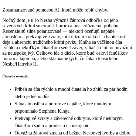
Zosumarizované pomocou AI, ktorá môže robiť chyby.
Nočný dom je u Jo Nesba výrazná žánrová odbočka od jeho
severských krimi smerom k hororu a mysterióznemu príbehu.
Recenzie sú silne polarizované — niektorí oceňujú napätie,
atmosféru a prekvapivé zvraty, iní kritizujú krátkosť, chaotickosť
deja a absenciu tradičného krimi prvku. Kniha sa väčšinou číta
rýchlo a niekoľkým čitateľom sedel záver, zatiaľ čo iní ho považujú
za neuspokojivý. Celkovo ide o dielo, ktoré buď osloví fanúšikov
hororu a tajomna, alebo sklamanie tých, čo čakali klasického
Nesba/Harryho H.
Čitatelia oceňujú
Príbeh sa číta rýchlo a mnohí čitatelia ho zhltli za pár hodín
alebo jedného dňa.
Silná atmosféra a hororové napätie, ktoré mnohým
pripomínalo Stephena Kinga.
Prekvapivé zvraty a záverečné odkrytie, ktoré niektorým
čitateľom sadlo a prinieslo uspokojenie.
Odvážna žánrová zmena od bežnej Nesbovej tvorby a dobre