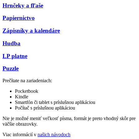
Hrnčeky a fľaše
Papiernictvo
Zápisníky a kalendáre
Hudba
LP platne
Puzzle
Prečítate na zariadeniach:
Pocketbook
Kindle
Smartfón či tablet s príslušnou aplikáciou
Počítač s príslušnou aplikáciou
Nie je možné meniť veľkosť písma, formát je preto vhodný skôr pre
väčšie obrazovky.
Viac informácií v
našich návodoch