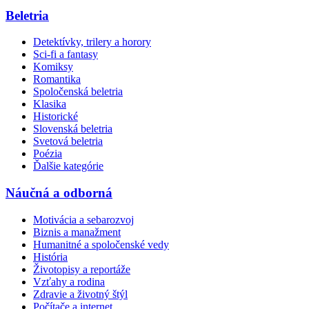
Beletria
Detektívky, trilery a horory
Sci-fi a fantasy
Komiksy
Romantika
Spoločenská beletria
Klasika
Historické
Slovenská beletria
Svetová beletria
Poézia
Ďalšie kategórie
Náučná a odborná
Motivácia a sebarozvoj
Biznis a manažment
Humanitné a spoločenské vedy
História
Životopisy a reportáže
Vzťahy a rodina
Zdravie a životný štýl
Počítače a internet