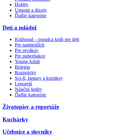
Hobby
Umenie a dizajn
Ďalšie kategórie
Deti a mládež
Knihorad – poradca kníh pre deti
Pre najmenších
Pre prvákov
Pre pubertiakov
Young Adult
Beletria
Rozprávky
Sci-fi, fantasy a komiksy
Leporelá
Náučné knihy
Ďalšie kategórie
Životopisy a reportáže
Kuchárky
Učebnice a slovníky