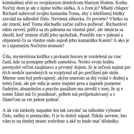
kriminálnej sérii so svojráznym detektívom Harrym Holem. Kniha
Nočný dom je ale z úplne iného súdka. A o čom je? Mladý chlapec
Richard nahovorí svojho kamaráta Toma, aby z telefónnej búdky
zavolal na náhodné číslo. Nevinná zábavka, čo poviete? Všetko sa
ale zmení, keď Toma slúchadlo začne zaživa požierať. Richardovi
nikto neverí, púšťa sa do pátrania na vlastnú päsť, ale situácia sa
zhorší, keď zmizne ďalší jeho spolužiak. Pomôže mu v pátraní a
objasnení čo sa vlastne stalo aspoň jeho kamarátka Karen? A ako je
to s tajomným Nočným domom?
Útla, mysteriózna knižka s prvkami hororu je rozdelená na viac
častí, kde sa postupne príbeh zamotáva. Nesbo svoju knihu
premyslel veľmi zaujímavo a prvotný dojem, že je určená najmä pre
tých neskôr narodených sa rozplynul už po prečítaní pár strán.
Mierne som bol prekvapený, akým smerom sa dej vydal v druhej a
tretej časti, ale pre mňa je autor majster pera a napriek pomerne
čudným, absurdným a psycho pasážam ma utvrdil v tom, že aj v
tomto žánri má čo ponúknuť, príbeh má prešpekulovaný a s
čitateľom sa vie pekne pohrať.
A ak vás niekedy napadne len tak zavolať na náhodne vybrané
číslo, radšej si premyslite, či je to dobrý nápad. Nikdy neviete, kto
vám to na druhej strane zodvihne a aké to bude mať dôsledky.