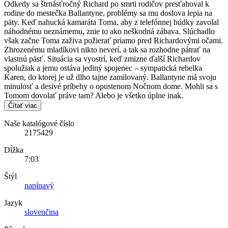
Odkedy sa štrnásťročný Richard po smrti rodičov presťahoval k
rodine do mestečka Ballantyne, problémy sa mu doslova lepia na
päty. Keď nahucká kamaráta Toma, aby z telefónnej búdky zavolal
náhodnému neznámemu, znie to ako neškodná zábava. Slúchadlo
však začne Toma zaživa požierať priamo pred Richardovými očami.
Zhrozenému mladíkovi nikto neverí, a tak sa rozhodne pátrať na
vlastnú päsť. Situácia sa vyostrí, keď zmizne ďalší Richardov
spolužiak a jemu ostáva jediný spojenec – sympatická rebelka
Karen, do ktorej je už dlho tajne zamilovaný. Ballantyne má svoju
minulosť a desivé príbehy o opustenom Nočnom dome. Mohli sa s
Tomom dovolať práve tam? Alebo je všetko úplne inak.
Čítať viac
Naše katalógové číslo
2175429
Dĺžka
7:03
Štýl
napínavý
Jazyk
slovenčina