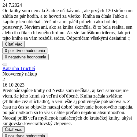
24.7.2024
Od knihy som nemala žiadne očakávania, ale prvých 120 strán som
zhltla za pár hodín, a to hovorí za všetko. Kniha sa čítala ľahko a
kapitoly len ubiehali. Veľmi sa mi páčil príbeh a ako bol dej
postavený. Neviem ani, ako sa kniha skončila, či to bola realita, sen
alebo iba fikcia hlavného hrdinu. Ak ste fanúšikom trilerov, tak pri
tejto knihe sa vám rozbúši srdce. Odporúčam všetkými desiatimi :)
Čítať viac
0 pozitívne hodnotenia
0 negatívne hodnotenia
Katarína Truchlá
Neoverený nákup
2
16.10.2023
Predchádzajúce knihy od Nesba som nečítala, aj keď samozrejme
viem, že jeho krimi sú veľmi obľúbené. Kniha začala zvláštne
(zhltnutie cez slúchadlo), a veru ešte aj podivnejšie pokračovala. Z
času na čas sa objavilo naozaj dobré budovanie hororového napätia,
po pár riadkoch sa to však náhle preťalo nejakou absurdnosťou.
Naozaj príliš veľa myšlienok natlačených do kratučkej knihy, akýsi
kingovsko-lovecraftovský zlepenec.
Čítať viac
0 pozitívne hodnotenia