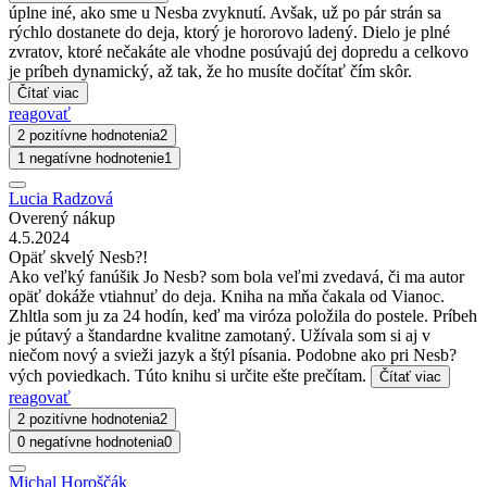
úplne iné, ako sme u Nesba zvyknutí. Avšak, už po pár strán sa
rýchlo dostanete do deja, ktorý je hororovo ladený. Dielo je plné
zvratov, ktoré nečakáte ale vhodne posúvajú dej dopredu a celkovo
je príbeh dynamický, až tak, že ho musíte dočítať čím skôr.
Čítať viac
reagovať
2 pozitívne hodnotenia
2
1 negatívne hodnotenie
1
Lucia Radzová
Overený nákup
4.5.2024
Opäť skvelý Nesb?!
Ako veľký fanúšik Jo Nesb? som bola veľmi zvedavá, či ma autor
opäť dokáže vtiahnuť do deja. Kniha na mňa čakala od Vianoc.
Zhltla som ju za 24 hodín, keď ma viróza položila do postele. Príbeh
je pútavý a štandardne kvalitne zamotaný. Užívala som si aj v
niečom nový a svieži jazyk a štýl písania. Podobne ako pri Nesb?
vých poviedkach. Túto knihu si určite ešte prečítam.
Čítať viac
reagovať
2 pozitívne hodnotenia
2
0 negatívne hodnotenia
0
Michal Horoščák