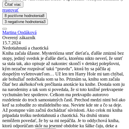
Čítať viac
reagovať
8 pozitívne hodnotenia
8
3 negatívne hodnotenia
3
Martina Ondáková
Overený zákazník
15.7.2024
Nedotiahnutá a chaotická
Kniha začala úžasne. Mysteriózna smrť dieťaťa, ďalšie zmiznú bez
stopy, jediný svedok je ďalšie dieťa, ktorému nikto neverí, že smrť
sa stala tak, ako opisuje až nakoniec skončí v detskej polepšovni,
kým nezačne rozprávať takú “pravdu”, ktorá by sa páčila aj
dospelým vyšetrovateľom… Už len ten Harry Hole mi tam chýbal,
ale bohužiaľ nedočkala som sa ho. Priznám sa, knihu som začala
čítať bez akéhokoľvek prečítania anotácie ku knihe. Dostala som ju
na narodeniny a tak som si povedala, že si toto knižné prekvapenie
vychutnám bez spoilerov. Celkom ma prekvapilo autorovo
rozdelenie do troch samostatných častí. Prechod medzi nimi bol ako
keď sa zobudíte zo strašidelného sna. Neviete kde ste a čo sa deje.
Až postupne vám začnú dochádzať súvislosti. Ako celok mi kniha
pripadala trošku nedotiahnutá a chaotická. Na druhú stranu
nemôžem povedať, že by sa mi nepáčila. Je to oddychová kniha,
ktorú odporúčam skôr na jesenné obdobie ku šálke čaju, deke a