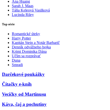
Ana Huang
Sarah J. Maas
Táňa Keleová Vasilková
Lucinda Riley
Top série
Romantické úteky
Harry Potter
Kapitán Stein a Notár Barbarič
Denník odvážneho bojka
Krimi Dominika Dána
Učím sa rozprávať
Duna
Smradi
Darčekové poukážky
Čítačky e-kníh
Vecičky od Martinusu
Káva, čaj a pochutiny