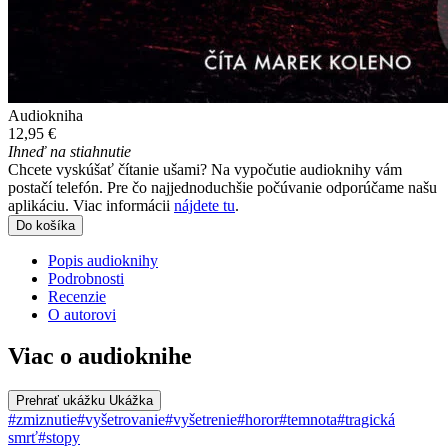
Audiokniha
12,95 €
Ihneď na stiahnutie
Chcete vyskúšať čítanie ušami? Na vypočutie audioknihy vám
postačí telefón. Pre čo najjednoduchšie počúvanie odporúčame našu
aplikáciu. Viac informácii
nájdete tu
.
Do košíka
Popis audioknihy
Podrobnosti
Recenzie
O autorovi
Viac o audioknihe
Prehrať ukážku
Ukážka
#zmiznutie
#vyšetrovanie
#vyšetrenie
#horor
#temnota
#tragická
smrť
#stopy