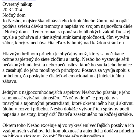
Overený nákup
20.3.2024
Nočný dom
Jo Nesbo, majster škandinávskeho kriminálneho žánru, nám opäť
podáva sviežu dávku temnoty a napätia vo svojom najnovšom diele
"Nočný dom". Tento román sa ponára do hlbokých zákutí ľudskej
mysle a pohráva si s tienistými stránkami spoločnosti, čím vytvára
záber, ktorý zanecháva čitateľa zdvihnutý nad každou stránkou.
Hlavným hrdinom príbehu je obyčajný muž, ktorý sa nečakane
ocitne zapletený do siete zločinu a intríg. Nesbo ho vystavuje sérii
nečakaných udalostí a nebezpečenstiev, ktoré ho súdia jeho hranice
a zasahujú do jeho morálnych princípov. Postava sa vyvíja spolu s
príbehom, čo poskytuje čitateľovi emocionálnu aj intelektuálnu
zábavu.
Jedným z najpozoruhodnejších aspektov Nesbovho písania je jeho
schopnosť vytvárať atmosféru. "Nočný dom" je prepojený s
tmavými a tajomnými prostrediami, ktoré okrem iného hrajú aktívnu
úlohu v rozvoji príbehu. Nesbo dokáže vytvoriť ten správny pocit
napätia a neistoty, ktorý drží čitateľa zaseknutého na každej stránke.
Okrem toho Nesbo exceluje aj vo vykreslení vedľajších postáv a ich
vzájomných vzťahov. Ich komplexnosť a autenticita dodáva príbehu
na hĺbke a zložitosti, čo robí čítanie ešte pútavejším a