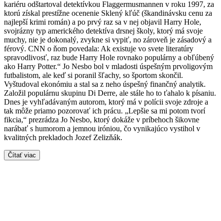
kariéru odštartoval detektívkou Flaggermusmannen v roku 1997, za
ktorú získal prestížne ocenenie Sklený kľúč (škandinávsku cenu za
najlepší krimi román) a po prvý raz sa v nej objavil Harry Hole,
svojrázny typ amerického detektíva drsnej školy, ktorý má svoje
muchy, nie je dokonalý, zvykne si vypiť, no zároveň je zásadový a
férový. CNN o ňom povedala: Ak existuje vo svete literatúry
spravodlivosť, raz bude Harry Hole rovnako populárny a obľúbený
ako Harry Potter.“ Jo Nesbo bol v mladosti úspešným prvoligovým
futbalistom, ale keď si poranil šľachy, so športom skončil.
Vyštudoval ekonómiu a stal sa z neho úspešný finančný analytik.
Založil populárnu skupinu Di Derre, ale stále ho to ťahalo k písaniu.
Dnes je vyhľadávaným autorom, ktorý má v polícii svoje zdroje a
tak môže priamo pozorovať ich prácu. „Lepšie sa mi potom tvorí
fikcia,“ prezrádza Jo Nesbo, ktorý dokáže v príbehoch šikovne
narábať s humorom a jemnou iróniou, čo vynikajúco vystihol v
kvalitných prekladoch Jozef Zelizňák.
Čítať viac