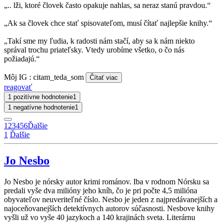
„.. lži, ktoré človek často opakuje nahlas, sa neraz stanú pravdou.“
„Ak sa človek chce stať spisovateľom, musí čítať najlepšie knihy.“
„Takí sme my ľudia, k radosti nám stačí, aby sa k nám niekto
správal trochu priateľsky. Vtedy urobíme všetko, o čo nás
požiadajú.“
Môj IG : citam_teda_som
Čítať viac
reagovať
1 pozitívne hodnotenie
1
1 negatívne hodnotenie
1
1
2
3
4
5
6
Ďalšie
1
Ďalšie
Jo Nesbo
Jo Nesbo je nórsky autor krimi románov. Iba v rodnom Nórsku sa
predali vyše dva milióny jeho kníh, čo je pri počte 4,5 milióna
obyvateľov neuveriteľné číslo. Nesbo je jeden z najpredávanejších a
najoceňovanejších detektívnych autorov súčasnosti. Nesbove knihy
vyšli už vo vyše 40 jazykoch a 140 krajinách sveta. Literárnu