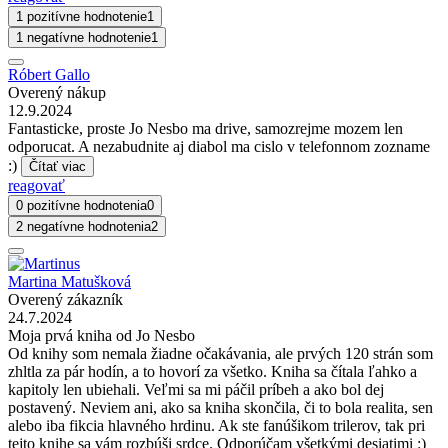
1 pozitívne hodnotenie
1
1 negatívne hodnotenie
1
Róbert Gallo
Overený nákup
12.9.2024
Fantasticke, proste Jo Nesbo ma drive, samozrejme mozem len
odporucat. A nezabudnite aj diabol ma cislo v telefonnom zozname
:)
Čítať viac
reagovať
0 pozitívne hodnotenia
0
2 negatívne hodnotenia
2
Martina Matušková
Overený zákazník
24.7.2024
Moja prvá kniha od Jo Nesbo
Od knihy som nemala žiadne očakávania, ale prvých 120 strán som
zhltla za pár hodín, a to hovorí za všetko. Kniha sa čítala ľahko a
kapitoly len ubiehali. Veľmi sa mi páčil príbeh a ako bol dej
postavený. Neviem ani, ako sa kniha skončila, či to bola realita, sen
alebo iba fikcia hlavného hrdinu. Ak ste fanúšikom trilerov, tak pri
tejto knihe sa vám rozbúši srdce. Odporúčam všetkými desiatimi :)