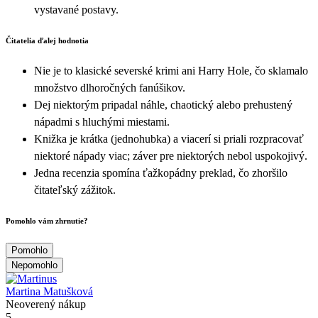
vystavané postavy.
Čitatelia ďalej hodnotia
Nie je to klasické severské krimi ani Harry Hole, čo sklamalo
množstvo dlhoročných fanúšikov.
Dej niektorým pripadal náhle, chaotický alebo prehustený
nápadmi s hluchými miestami.
Knižka je krátka (jednohubka) a viacerí si priali rozpracovať
niektoré nápady viac; záver pre niektorých nebol uspokojivý.
Jedna recenzia spomína ťažkopádny preklad, čo zhoršilo
čitateľský zážitok.
Pomohlo vám zhrnutie?
Pomohlo
Nepomohlo
Martina Matušková
Neoverený nákup
5