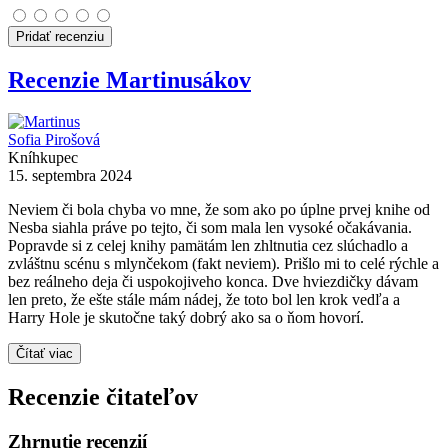
Pridať recenziu
Recenzie Martinusákov
Sofia Pirošová
Kníhkupec
15. septembra 2024
Neviem či bola chyba vo mne, že som ako po úplne prvej knihe od
Nesba siahla práve po tejto, či som mala len vysoké očakávania.
Popravde si z celej knihy pamätám len zhltnutia cez slúchadlo a
zvláštnu scénu s mlynčekom (fakt neviem). Prišlo mi to celé rýchle a
bez reálneho deja či uspokojiveho konca. Dve hviezdičky dávam
len preto, že ešte stále mám nádej, že toto bol len krok vedľa a
Harry Hole je skutočne taký dobrý ako sa o ňom hovorí.
Čítať viac
Recenzie čitateľov
Zhrnutie recenzií