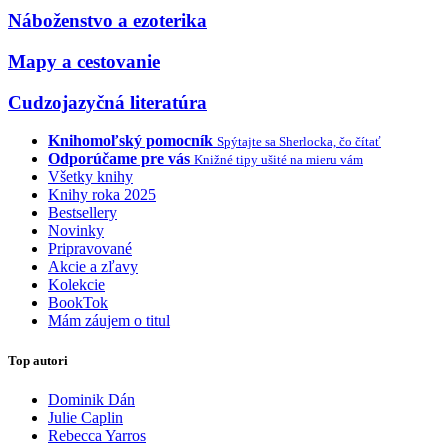
Náboženstvo a ezoterika
Mapy a cestovanie
Cudzojazyčná literatúra
Knihomoľský pomocník
Spýtajte sa Sherlocka, čo čítať
Odporúčame pre vás
Knižné tipy ušité na mieru vám
Všetky knihy
Knihy roka 2025
Bestsellery
Novinky
Pripravované
Akcie a zľavy
Kolekcie
BookTok
Mám záujem o titul
Top autori
Dominik Dán
Julie Caplin
Rebecca Yarros