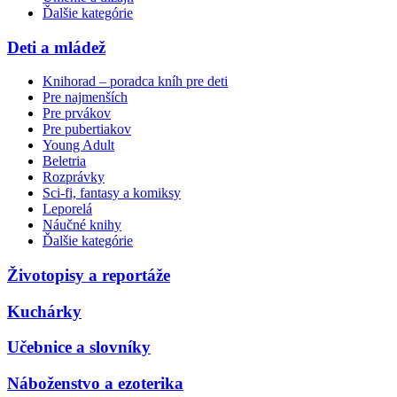
Ďalšie kategórie
Deti a mládež
Knihorad – poradca kníh pre deti
Pre najmenších
Pre prvákov
Pre pubertiakov
Young Adult
Beletria
Rozprávky
Sci-fi, fantasy a komiksy
Leporelá
Náučné knihy
Ďalšie kategórie
Životopisy a reportáže
Kuchárky
Učebnice a slovníky
Náboženstvo a ezoterika