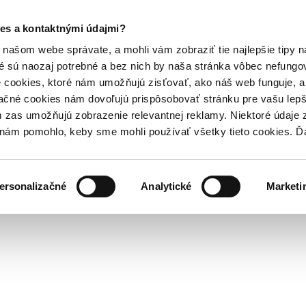
es a kontaktnými údajmi?
našom webe správate, a mohli vám zobraziť tie najlepšie tipy n
é sú naozaj potrebné a bez nich by naša stránka vôbec nefung
 cookies, ktoré nám umožňujú zisťovať, ako náš web funguje, a 
ačné cookies nám dovoľujú prispôsobovať stránku pre vašu lepši
zas umožňujú zobrazenie relevantnej reklamy. Niektoré údaje z
y nám pomohlo, keby sme mohli používať všetky tieto cookies. 
ersonalizačné
Analytické
Marketi