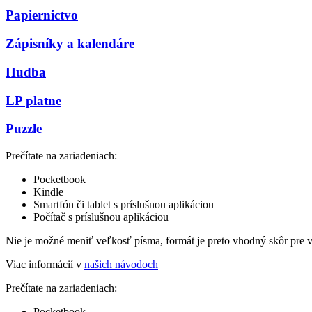
Papiernictvo
Zápisníky a kalendáre
Hudba
LP platne
Puzzle
Prečítate na zariadeniach:
Pocketbook
Kindle
Smartfón či tablet s príslušnou aplikáciou
Počítač s príslušnou aplikáciou
Nie je možné meniť veľkosť písma, formát je preto vhodný skôr pre 
Viac informácií v
našich návodoch
Prečítate na zariadeniach:
Pocketbook