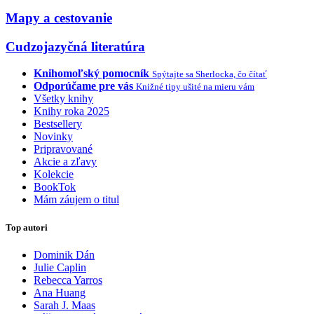
Mapy a cestovanie
Cudzojazyčná literatúra
Knihomoľský pomocník
Spýtajte sa Sherlocka, čo čítať
Odporúčame pre vás
Knižné tipy ušité na mieru vám
Všetky knihy
Knihy roka 2025
Bestsellery
Novinky
Pripravované
Akcie a zľavy
Kolekcie
BookTok
Mám záujem o titul
Top autori
Dominik Dán
Julie Caplin
Rebecca Yarros
Ana Huang
Sarah J. Maas