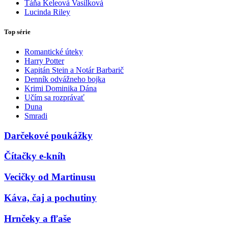
Táňa Keleová Vasilková
Lucinda Riley
Top série
Romantické úteky
Harry Potter
Kapitán Stein a Notár Barbarič
Denník odvážneho bojka
Krimi Dominika Dána
Učím sa rozprávať
Duna
Smradi
Darčekové poukážky
Čítačky e-kníh
Vecičky od Martinusu
Káva, čaj a pochutiny
Hrnčeky a fľaše