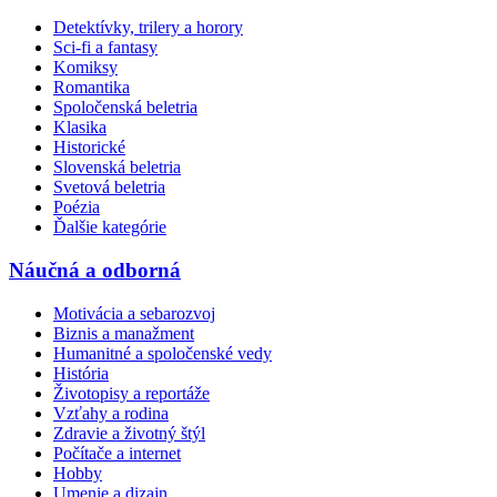
Detektívky, trilery a horory
Sci-fi a fantasy
Komiksy
Romantika
Spoločenská beletria
Klasika
Historické
Slovenská beletria
Svetová beletria
Poézia
Ďalšie kategórie
Náučná a odborná
Motivácia a sebarozvoj
Biznis a manažment
Humanitné a spoločenské vedy
História
Životopisy a reportáže
Vzťahy a rodina
Zdravie a životný štýl
Počítače a internet
Hobby
Umenie a dizajn