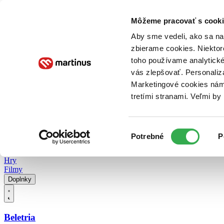
Doručenie
Kníhkupectvá
Knihovrátok
Poukážky
Knižný blog
Kontakt
Môžeme pracovať s cooki
Aby sme vedeli, ako sa na 
zbierame cookies. Niektor
E-knihy
Audioknihy
Hry
Filmy
Knihy
Doplnky
toho používame analytické
vás zlepšovať. Personaliz
Vyhľadávanie
Marketingové cookies nám 
tretími stranami. Veľmi b
Prihlásiť
Vyhľadávanie
Výber
Knihy
Potrebné
P
súhlasu
E-knihy
Audioknihy
Hry
Filmy
Doplnky
Beletria