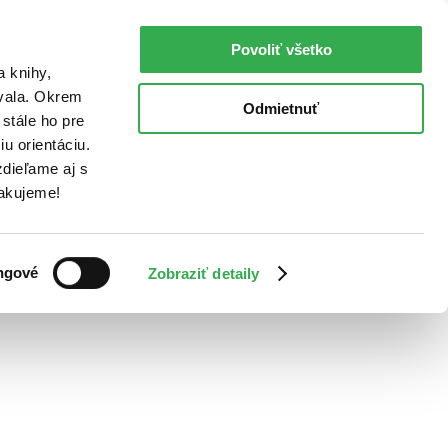
Povoliť všetko
a knihy,
ovala. Okrem
Odmietnuť
stále ho pre
u orientáciu.
dieľame aj s
Ďakujeme!
ngové
Zobraziť detaily