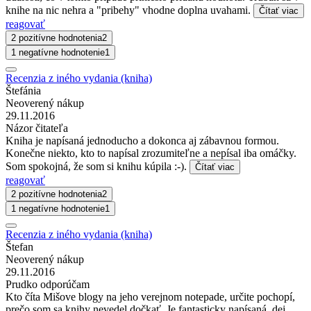
knihe na nic nehra a "pribehy" vhodne doplna uvahami.
Čítať viac
reagovať
2 pozitívne hodnotenia
2
1 negatívne hodnotenie
1
Recenzia z iného vydania (kniha)
Štefánia
Neoverený nákup
29.11.2016
Názor čitateľa
Kniha je napísaná jednoducho a dokonca aj zábavnou formou.
Konečne niekto, kto to napísal zrozumiteľne a nepísal iba omáčky.
Som spokojná, že som si knihu kúpila :-).
Čítať viac
reagovať
2 pozitívne hodnotenia
2
1 negatívne hodnotenie
1
Recenzia z iného vydania (kniha)
Štefan
Neoverený nákup
29.11.2016
Prudko odporúčam
Kto číta Mišove blogy na jeho verejnom notepade, určite pochopí,
prečo som sa knihy nevedel dočkať. Je fantasticky napísaná, dej