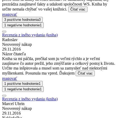
prezrádza zaujímavé fakty a udalosti spoločnosti WS. Kniha by
určite nemala chýbať vo vašej knižnici.
Čítať viac
reagovať
3 pozitívne hodnotenia
3
1 negatívne hodnotenie
1
Recenzia z iného vydania (kniha)
Radoslav
Neoverený nákup
29.11.2016
Názor čitateľa
Kniha sa mi páčila, prečítal som ju veľmi rýchlo a je veľmi
zaujímave čo autor prežil, jeho zmýšľanie a celkový postoj k životu.
Určite ma inšpirovala a musel som sa zamyslieť nad niektorými
myšlienkami. Posunula ma vpred. Ďakujem
Čítať viac
reagovať
1 pozitívne hodnotenie
1
1 negatívne hodnotenie
1
Recenzia z iného vydania (kniha)
Marcel Uhrin
Neoverený nákup
29.11.2016
Nakladačka