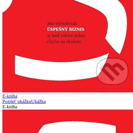
E-kniha
Pozrieť ukážku
Ukážka
E-kniha