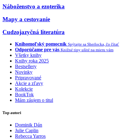
Náboženstvo a ezoterika
Mapy a cestovanie
Cudzojazyčná literatúra
Knihomoľský pomocník
Spýtajte sa Sherlocka, čo čítať
Odporúčame pre vás
Knižné tipy ušité na mieru vám
Všetky knihy
Knihy roka 2025
Bestsellery
Novinky
Pripravované
Akcie a zľavy
Kolekcie
BookTok
Mám záujem o titul
Top autori
Dominik Dán
Julie Caplin
Rebecca Yarros