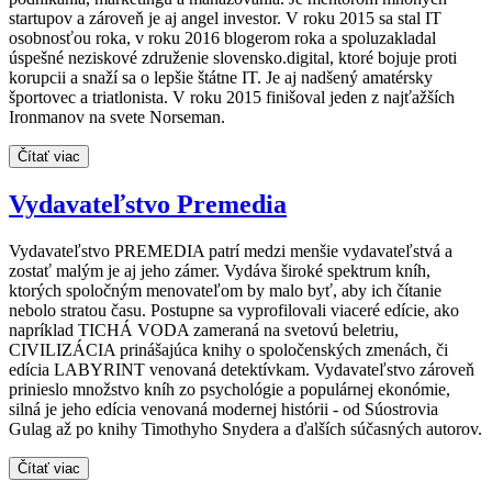
startupov a zároveň je aj angel investor. V roku 2015 sa stal IT
osobnosťou roka, v roku 2016 blogerom roka a spoluzakladal
úspešné neziskové združenie slovensko.digital, ktoré bojuje proti
korupcii a snaží sa o lepšie štátne IT. Je aj nadšený amatérsky
športovec a triatlonista. V roku 2015 finišoval jeden z najťažších
Ironmanov na svete Norseman.
Čítať viac
Vydavateľstvo Premedia
Vydavateľstvo PREMEDIA patrí medzi menšie vydavateľstvá a
zostať malým je aj jeho zámer. Vydáva široké spektrum kníh,
ktorých spoločným menovateľom by malo byť, aby ich čítanie
nebolo stratou času. Postupne sa vyprofilovali viaceré edície, ako
napríklad TICHÁ VODA zameraná na svetovú beletriu,
CIVILIZÁCIA prinášajúca knihy o spoločenských zmenách, či
edícia LABYRINT venovaná detektívkam. Vydavateľstvo zároveň
prinieslo množstvo kníh zo psychológie a populárnej ekonómie,
silná je jeho edícia venovaná modernej histórii - od Súostrovia
Gulag až po knihy Timothyho Snydera a ďalších súčasných autorov.
Čítať viac