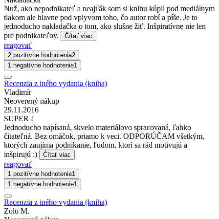
Nuž, ako nepodnikateľ a neajťák som si knihu kúpil pod mediálnym
tlakom ale hlavne pod vplyvom toho, čo autor robí a píše. Je to
jednoducho nakladačka o tom, ako slušne žiť. Inšpiratívne nie len
pre podnikateľov.
Čítať viac
reagovať
2 pozitívne hodnotenia
2
1 negatívne hodnotenie
1
Recenzia z iného vydania (kniha)
Vladimír
Neoverený nákup
29.11.2016
SUPER !
Jednoducho napísaná, skvelo materiálovo spracovaná, ľahko
čitateľná. Bez omáčok, priamo k veci. ODPORÚČAM všetkým,
ktorých zaujíma podnikanie, ľudom, ktorí sa rád motivujú a
inšpirujú :)
Čítať viac
reagovať
1 pozitívne hodnotenie
1
1 negatívne hodnotenie
1
Recenzia z iného vydania (kniha)
Zolo M.