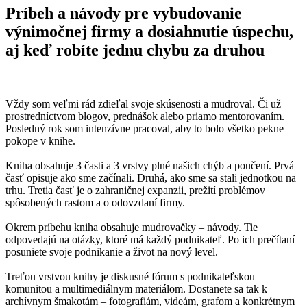
Príbeh a návody pre vybudovanie
výnimočnej firmy a dosiahnutie úspechu,
aj keď robíte jednu chybu za druhou
Vždy som veľmi rád zdieľal svoje skúsenosti a mudroval. Či už
prostredníctvom blogov, prednášok alebo priamo mentorovaním.
Posledný rok som intenzívne pracoval, aby to bolo všetko pekne
pokope v knihe.
Kniha obsahuje 3 časti a 3 vrstvy plné našich chýb a poučení. Prvá
časť opisuje ako sme začínali. Druhá, ako sme sa stali jednotkou na
trhu. Tretia časť je o zahraničnej expanzii, prežití problémov
spôsobených rastom a o odovzdaní firmy.
Okrem príbehu kniha obsahuje mudrovačky – návody. Tie
odpovedajú na otázky, ktoré má každý podnikateľ. Po ich prečítaní
posuniete svoje podnikanie a život na nový level.
Treťou vrstvou knihy je diskusné fórum s podnikateľskou
komunitou a multimediálnym materiálom. Dostanete sa tak k
archívnym šmakotám – fotografiám, videám, grafom a konkrétnym