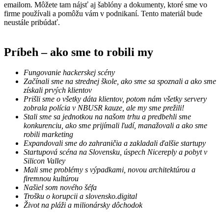
emailom. Môžete tam nájsť aj šablóny a dokumenty, ktoré sme vo
firme používali a pomôžu vám v podnikaní. Tento materiál bude
neustále pribúdať.
Príbeh – ako sme to robili my
Fungovanie hackerskej scény
Začínali sme na strednej škole, ako sme sa spoznali a ako sme
získali prvých klientov
Prišli sme o všetky dáta klientov, potom nám všetky servery
zobrala polícia v NBUSR kauze, ale my sme prežili!
Stali sme sa jednotkou na našom trhu a predbehli sme
konkurenciu, ako sme prijímali ľudí, manažovali a ako sme
robili marketing
Expandovali sme do zahraničia a zakladali ďalšie startupy
Startupová scéna na Slovensku, úspech Nicereply a pobyt v
Silicon Valley
Mali sme problémy s výpadkami, novou architektúrou a
firemnou kultúrou
Našiel som nového šéfa
Trošku o korupcii a slovensko.digital
Život na pláži a milionársky dôchodok