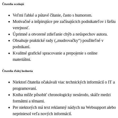
Čitatelia oceňujú
Veľmi ľahké a pútavé čítanie, často s humorom.
Motivačné a inšpirujúce pre začínajúcich podnikateľov i širšiu
verejnosť.
Úprimné a otvorené zdieľanie chýb a neúspechov autora.
Obsahuje praktické rady („mudrovačky“) použiteľné v
podnikaní.
Kvalitné grafické spracovanie a prepojenie s online
materiálmi.
Čitatelia ďalej hodnotia
Niektorí čitatelia očakávali viac technických informácií o IT a
programovaní.
Kniha môže pôsobiť chronologicky nesúrodo, skáče medzi
formátmi a témami.
Pre niektorých má text reklamný nádych na Websupport alebo
nepriniesol veľa nových informácií.