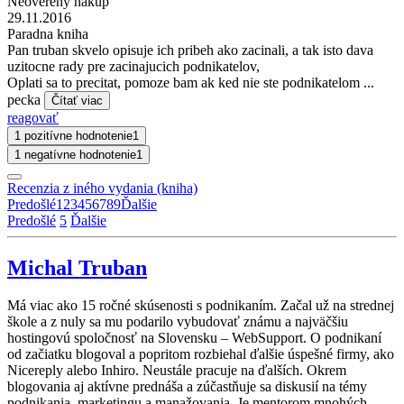
Neoverený nákup
29.11.2016
Paradna kniha
Pan truban skvelo opisuje ich pribeh ako zacinali, a tak isto dava
uzitocne rady pre zacinajucich podnikatelov,
Oplati sa to precitat, pomoze bam ak ked nie ste podnikatelom ...
pecka
Čítať viac
reagovať
1 pozitívne hodnotenie
1
1 negatívne hodnotenie
1
Recenzia z iného vydania (kniha)
Predošlé
1
2
3
4
5
6
7
8
9
Ďalšie
Predošlé
5
Ďalšie
Michal Truban
Má viac ako 15 ročné skúsenosti s podnikaním. Začal už na strednej
škole a z nuly sa mu podarilo vybudovať známu a najväčšiu
hostingovú spoločnosť na Slovensku – WebSupport. O podnikaní
od začiatku blogoval a popritom rozbiehal ďalšie úspešné firmy, ako
Nicereply alebo Inhiro. Neustále pracuje na ďalších. Okrem
blogovania aj aktívne prednáša a zúčastňuje sa diskusií na témy
podnikania, marketingu a manažovania. Je mentorom mnohých