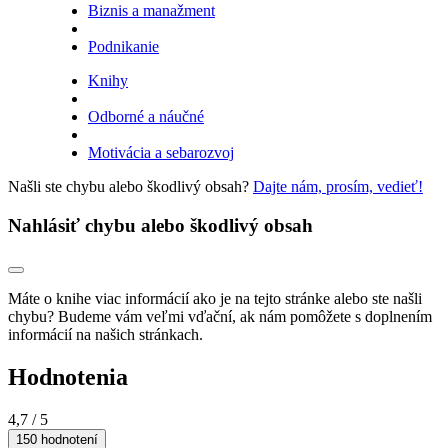
Biznis a manažment
Podnikanie
Knihy
Odborné a náučné
Motivácia a sebarozvoj
Našli ste chybu alebo škodlivý obsah?
Dajte nám, prosím, vedieť!
Nahlásiť chybu alebo škodlivý obsah
Máte o knihe viac informácií ako je na tejto stránke alebo ste našli
chybu? Budeme vám veľmi vďační, ak nám pomôžete s doplnením
informácií na našich stránkach.
Hodnotenia
4,7
/ 5
150 hodnotení