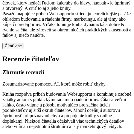
človek, ktorý netlačí ľuďom kaleráby do hlavy, naopak - je úprimný
a otvorený. A cítiť to aj z jeho knihy.
Pasáže mapujúce príbeh Websupportu striedajú teoretickejšie pasáže
ohľadom budovania a riadenia firmy, marketingu, ale aj témy ako
kúpa či predaj firmy. Vďaka tomu je kniha dynamická a dobre &
rýchlo sa číta, ale zároveň sa okrem niečích praktických skúseností a
failov aj niečo naučíte.
Čítať viac
Recenzie čitateľov
Zhrnutie recenzií
Zosumarizované pomocou AI, ktorá môže robiť chyby.
Kniha rozpráva príbeh budovania Websupportu a kombinuje osobné
zážitky autora s praktickými radami o riadení firmy. Číta sa veľmi
ľahko, často vtipne a pôsobí motivujúco pre začínajúcich
podnikateľov aj širší okruh čitateľov. Mnohí oceňujú autorovu
úprimnosť pri priznávaní chýb a prepojenie knihy s online
doplnkami. Niektorí čitatelia očakávali viac technických detailov
alebo vnímali nejednotnú štruktúru a istý marketingový nádych.