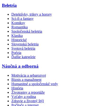
Beletria
Detektívky, trilery a horory
Sci-fi a fantasy
Komiksy
Romantika
Spoločenská beletria
Klasika
Historické
Slovenská beletria
Svetová beletria
Poézia
Ďalšie kategórie
Náučná a odborná
Motivácia a sebarozvoj
Biznis a manažment
Humanitné a spoločenské vedy
História
Životopisy a reportáže
Vzťahy a rodina
Zdravie a životný štýl
Počítače a internet