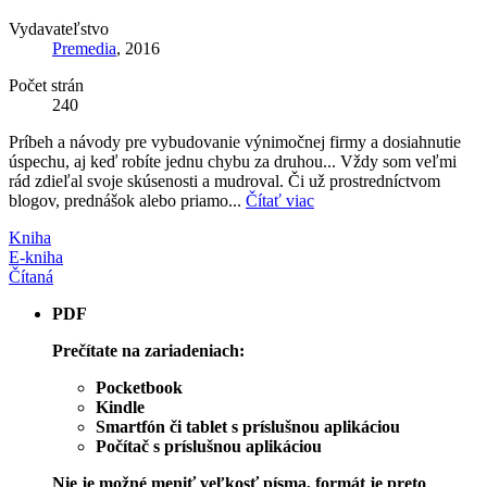
Vydavateľstvo
Premedia
, 2016
Počet strán
240
Príbeh a návody pre vybudovanie výnimočnej firmy a dosiahnutie
úspechu, aj keď robíte jednu chybu za druhou... Vždy som veľmi
rád zdieľal svoje skúsenosti a mudroval. Či už prostredníctvom
blogov, prednášok alebo priamo...
Čítať viac
Kniha
E-kniha
Čítaná
PDF
Prečítate na zariadeniach:
Pocketbook
Kindle
Smartfón či tablet s príslušnou aplikáciou
Počítač s príslušnou aplikáciou
Nie je možné meniť veľkosť písma, formát je preto