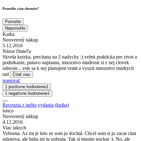
Pomohlo vám zhrnutie?
Pomohlo
Nepomohlo
Katka
Neoverený nákup
5.12.2016
Názor čitateľa
Skvela knizka, precitana na 2 nadychy :) velmi prakticka pre zivot a
podnikanie, putavo napisana, mnozstvo mudrosti si z nej clovek
odnesie... este sa k nej planujem vratit a vyuzit mnozstvo mudrych
rad
Čítať viac
reagovať
1 pozitívne hodnotenie
1
1 negatívne hodnotenie
1
Recenzia z iného vydania (kniha)
tonco
Neoverený nákup
4.12.2016
Viac takych
Vyborna. Az mi je luto ze som ju docital. Chcel som si ju zacat citat
odznova, ale baba mi ju zobrala. Tak si musim pockat :). No, ale