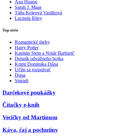
Ana Huang
Sarah J. Maas
Táňa Keleová Vasilková
Lucinda Riley
Top série
Romantické úteky
Harry Potter
Kapitán Stein a Notár Barbarič
Denník odvážneho bojka
Krimi Dominika Dána
Učím sa rozprávať
Duna
Smradi
Darčekové poukážky
Čítačky e-kníh
Vecičky od Martinusu
Káva, čaj a pochutiny