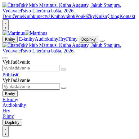
Doručenie
Kníhkupectvá
Knihovrátok
Poukážky
Knižný blog
Kontakt
E-knihy
Audioknihy
Hry
Filmy
Knihy
Doplnky
Vyhľadávanie
Prihlásiť
Vyhľadávanie
Knihy
E-knihy
Audioknihy
Hry
Filmy
Doplnky