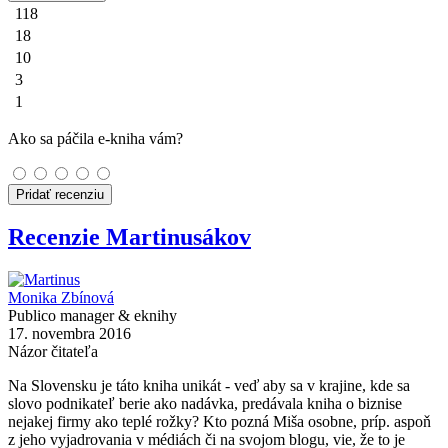
118
18
10
3
1
Ako sa páčila e-kniha vám?
Pridať recenziu
Recenzie Martinusákov
Monika Zbínová
Publico manager & eknihy
17. novembra 2016
Názor čitateľa
Na Slovensku je táto kniha unikát - veď aby sa v krajine, kde sa
slovo podnikateľ berie ako nadávka, predávala kniha o biznise
nejakej firmy ako teplé rožky? Kto pozná Miša osobne, príp. aspoň
z jeho vyjadrovania v médiách či na svojom blogu, vie, že to je