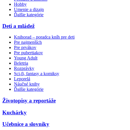
Hobby
Umenie a dizajn
Ďalšie kategórie
Deti a mládež
Knihorad – poradca kníh pre deti
Pre najmenších
Pre prvákov
Pre pubertiakov
Young Adult
Beletria
Rozprávky
Sci-fi, fantasy a komiksy
Leporelá
Náučné knihy
Ďalšie kategórie
Životopisy a reportáže
Kuchárky
Učebnice a slovníky