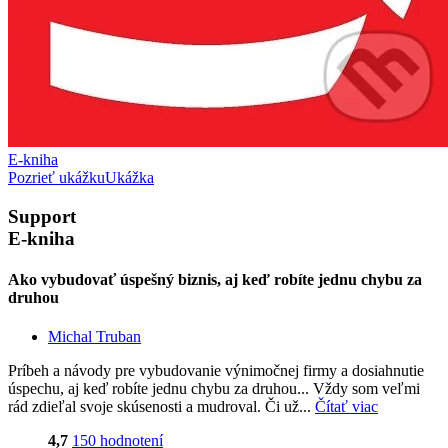
E-kniha
Pozrieť ukážku
Ukážka
Support
E-kniha
Ako vybudovať úspešný biznis, aj keď robíte jednu chybu za
druhou
Michal Truban
Príbeh a návody pre vybudovanie výnimočnej firmy a dosiahnutie
úspechu, aj keď robíte jednu chybu za druhou... Vždy som veľmi
rád zdieľal svoje skúsenosti a mudroval. Či už...
Čítať viac
4,7
150 hodnotení