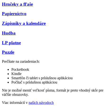
Hrnčeky a fľaše
Papiernictvo
Zápisníky a kalendáre
Hudba
LP platne
Puzzle
Prečítate na zariadeniach:
Pocketbook
Kindle
Smartfón či tablet s príslušnou aplikáciou
Počítač s príslušnou aplikáciou
Nie je možné meniť veľkosť písma, formát je preto vhodný skôr pre
väčšie obrazovky.
Viac informácií v
našich návodoch