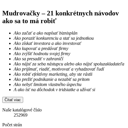
Mudrovačky – 21 konkrétnych návodov
ako sa to má robiť
Ako začať a ako napísať biznisplán
Ako poraziť konkurenciu a stať sa jednotkou
Ako získať investora a ako investovať
Ako kupovať a predávať firmy
Ako zvýšiť hodnotu svojej firmy
Ako sa presadiť v zahraničí
Ako nájsť za seba nástupcu alebo ako nájsť spoluzakladateľa
Ako prijímať, riadiť, motivovať a vyhadzovať ľudí
Ako robiť efektívny marketing, aby ste rástli
Ako prežiť podnikanie a nezabiť sa pritom
Ako nebyť limitom vlastného úspechu
A ako ísť na dôchodok v tridsiatke a užívať si
Čítať viac
Naše katalógové číslo
252969
Počet strán