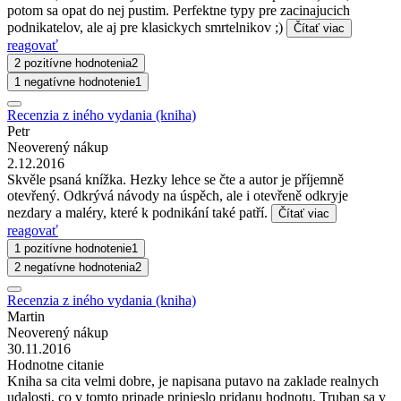
potom sa opat do nej pustim. Perfektne typy pre zacinajucich
podnikatelov, ale aj pre klasickych smrtelnikov ;)
Čítať viac
reagovať
2 pozitívne hodnotenia
2
1 negatívne hodnotenie
1
Recenzia z iného vydania (kniha)
Petr
Neoverený nákup
2.12.2016
Skvěle psaná knížka. Hezky lehce se čte a autor je příjemně
otevřený. Odkrývá návody na úspěch, ale i otevřeně odkryje
nezdary a maléry, které k podnikání také patří.
Čítať viac
reagovať
1 pozitívne hodnotenie
1
2 negatívne hodnotenia
2
Recenzia z iného vydania (kniha)
Martin
Neoverený nákup
30.11.2016
Hodnotne citanie
Kniha sa cita velmi dobre, je napisana putavo na zaklade realnych
udalosti, co v tomto pripade prinieslo pridanu hodnotu. Truban sa v