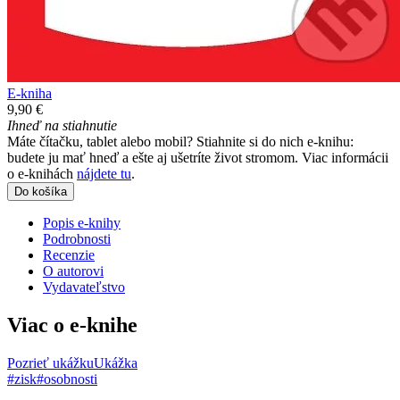
E-kniha
9,90 €
Ihneď na stiahnutie
Máte čítačku, tablet alebo mobil? Stiahnite si do nich e-knihu:
budete ju mať hneď a ešte aj ušetríte život stromom. Viac informácii
o e-knihách
nájdete tu
.
Do košíka
Popis e-knihy
Podrobnosti
Recenzie
O autorovi
Vydavateľstvo
Viac o e-knihe
Pozrieť ukážku
Ukážka
#zisk
#osobnosti