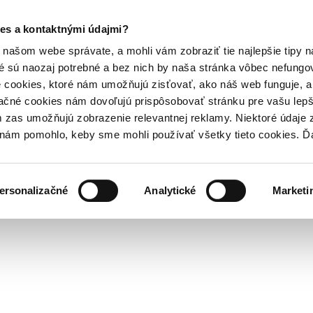
es a kontaktnými údajmi?
našom webe správate, a mohli vám zobraziť tie najlepšie tipy n
é sú naozaj potrebné a bez nich by naša stránka vôbec nefung
 cookies, ktoré nám umožňujú zisťovať, ako náš web funguje, a 
ačné cookies nám dovoľujú prispôsobovať stránku pre vašu lepši
zas umožňujú zobrazenie relevantnej reklamy. Niektoré údaje z
y nám pomohlo, keby sme mohli používať všetky tieto cookies. 
ersonalizačné
Analytické
Marketi