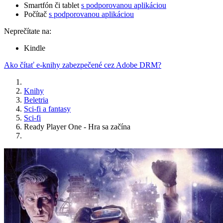
Smartfón či tablet
s podporovanou aplikáciou
Počítač
s podporovanou aplikáciou
Neprečítate na:
Kindle
Ako čítať e-knihy zabezpečené cez Adobe DRM?
Knihy
Beletria
Sci-fi a fantasy
Sci-fi
Ready Player One - Hra sa začína