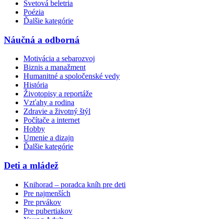
Svetová beletria
Poézia
Ďalšie kategórie
Náučná a odborná
Motivácia a sebarozvoj
Biznis a manažment
Humanitné a spoločenské vedy
História
Životopisy a reportáže
Vzťahy a rodina
Zdravie a životný štýl
Počítače a internet
Hobby
Umenie a dizajn
Ďalšie kategórie
Deti a mládež
Knihorad – poradca kníh pre deti
Pre najmenších
Pre prvákov
Pre pubertiakov