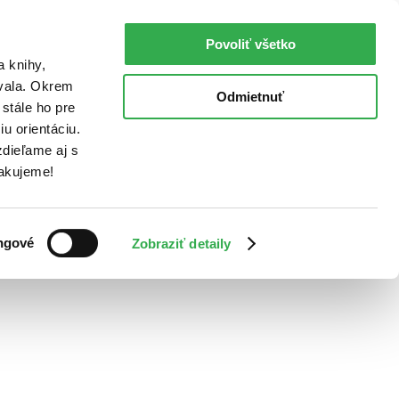
Povoliť všetko
a knihy,
ovala. Okrem
Odmietnuť
stále ho pre
u orientáciu.
dieľame aj s
Ďakujeme!
ngové
Zobraziť detaily