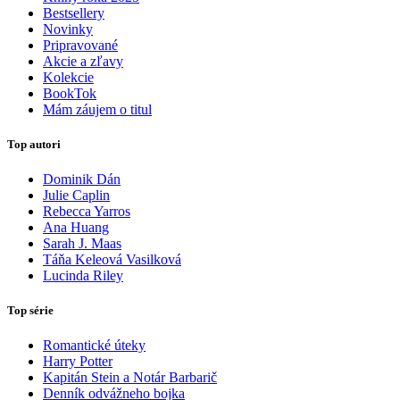
Bestsellery
Novinky
Pripravované
Akcie a zľavy
Kolekcie
BookTok
Mám záujem o titul
Top autori
Dominik Dán
Julie Caplin
Rebecca Yarros
Ana Huang
Sarah J. Maas
Táňa Keleová Vasilková
Lucinda Riley
Top série
Romantické úteky
Harry Potter
Kapitán Stein a Notár Barbarič
Denník odvážneho bojka