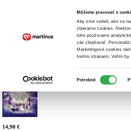
Doručenie
Kníhkupectvá
Knihovrátok
Poukážky
Knižný blog
Kontakt
Môžeme pracovať s cooki
Aby sme vedeli, ako sa na 
zbierame cookies. Niektor
E-knihy
Audioknihy
Hry
Filmy
Knihy
Doplnky
toho používame analytické
vás zlepšovať. Personaliz
Vyhľadávanie
Marketingové cookies nám 
tretími stranami. Veľmi b
Prihlásiť
Výber
Potrebné
P
súhlasu
14,90 €