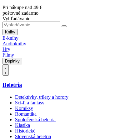
Pri nákupe nad 49 €
poštovné zadarmo
Vyhľadávanie
Knihy
E-knihy
Audioknihy
Hry
Filmy
Doplnky
Beletria
Detektívky, trilery a horory
Sci-fi a fantasy
Komiksy
Romantika
Spoločenská beletria
Klasika
Historické
Slovenská beletria