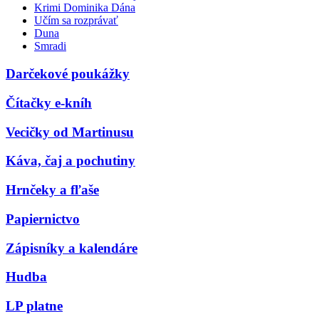
Krimi Dominika Dána
Učím sa rozprávať
Duna
Smradi
Darčekové poukážky
Čítačky e-kníh
Vecičky od Martinusu
Káva, čaj a pochutiny
Hrnčeky a fľaše
Papiernictvo
Zápisníky a kalendáre
Hudba
LP platne