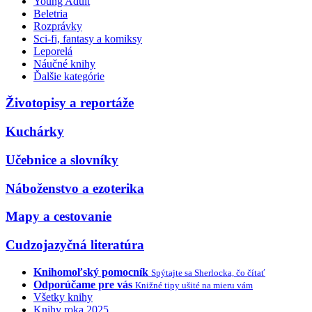
Young Adult
Beletria
Rozprávky
Sci-fi, fantasy a komiksy
Leporelá
Náučné knihy
Ďalšie kategórie
Životopisy a reportáže
Kuchárky
Učebnice a slovníky
Náboženstvo a ezoterika
Mapy a cestovanie
Cudzojazyčná literatúra
Knihomoľský pomocník
Spýtajte sa Sherlocka, čo čítať
Odporúčame pre vás
Knižné tipy ušité na mieru vám
Všetky knihy
Knihy roka 2025