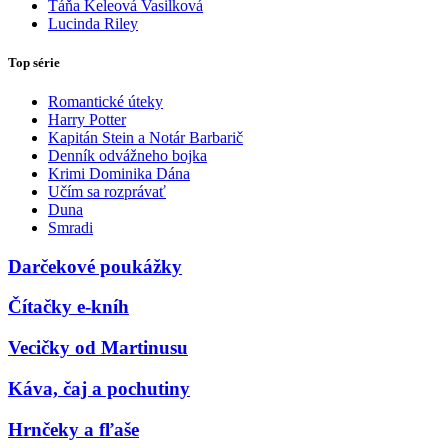
Táňa Keleová Vasilková
Lucinda Riley
Top série
Romantické úteky
Harry Potter
Kapitán Stein a Notár Barbarič
Denník odvážneho bojka
Krimi Dominika Dána
Učím sa rozprávať
Duna
Smradi
Darčekové poukážky
Čítačky e-kníh
Vecičky od Martinusu
Káva, čaj a pochutiny
Hrnčeky a fľaše