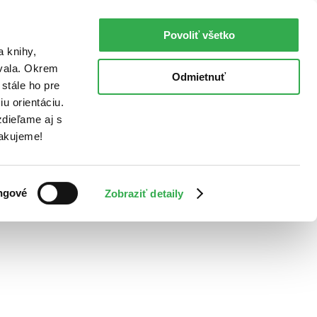
Povoliť všetko
a knihy,
ovala. Okrem
Odmietnuť
stále ho pre
u orientáciu.
dieľame aj s
Ďakujeme!
ngové
Zobraziť detaily