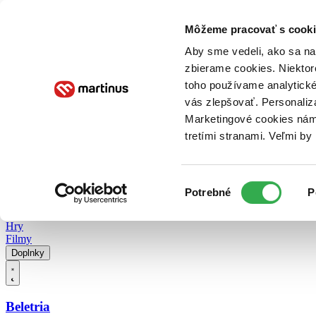
Doručenie
Kníhkupectvá
Knihovrátok
Poukážky
Knižný blog
Kontakt
Môžeme pracovať s cooki
Aby sme vedeli, ako sa na 
zbierame cookies. Niektor
E-knihy
Audioknihy
Hry
Filmy
Knihy
Doplnky
toho používame analytické
vás zlepšovať. Personaliz
Vyhľadávanie
Marketingové cookies nám 
tretími stranami. Veľmi b
Prihlásiť
Vyhľadávanie
Výber
Knihy
Potrebné
P
súhlasu
E-knihy
Audioknihy
Hry
Filmy
Doplnky
Beletria