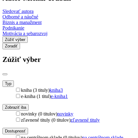
Sledovať autora
Odborné a náučné
Biznis a manažment
Podnikanie
Motivácia a sebarozvoj
Zúžiť výber
Zoradiť
Zúžiť výber
Typ
kniha (3 tituly)
kniha
3
e-kniha (1 titul)
e-kniha
1
Zobraziť iba
novinky (0 titulov)
novinky
zľavnené tituly (0 titulov)
zľavnené tituly
Dostupnosť
na centrálnom sklade (0 titulov)
na centrálnom sklade