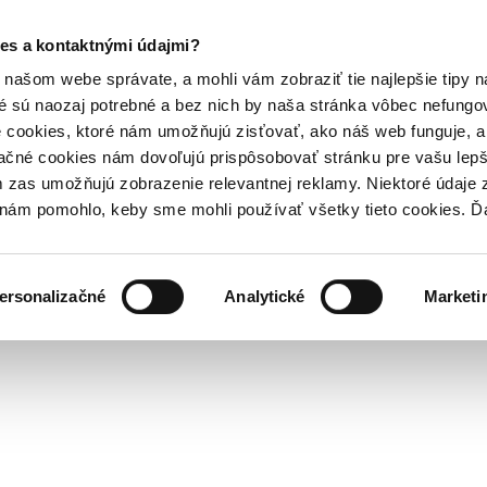
es a kontaktnými údajmi?
našom webe správate, a mohli vám zobraziť tie najlepšie tipy n
é sú naozaj potrebné a bez nich by naša stránka vôbec nefung
 cookies, ktoré nám umožňujú zisťovať, ako náš web funguje, a 
ačné cookies nám dovoľujú prispôsobovať stránku pre vašu lepši
zas umožňujú zobrazenie relevantnej reklamy. Niektoré údaje z
y nám pomohlo, keby sme mohli používať všetky tieto cookies. 
ersonalizačné
Analytické
Marketi