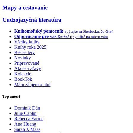
Mapy a cestovanie
Cudzojazyčná literatúra
Knihomoľský pomocník
Spýtajte sa Sherlocka, čo čítať
Odporúčame pre vás
Knižné tipy ušité na mieru vám
Všetky knihy
Knihy roka 2025
Bestsellery
Novinky
Pripravované
Akcie a zľavy
Kolekcie
BookTok
Mám záujem o titul
Top autori
Dominik Dán
Julie Caplin
Rebecca Yarros
Ana Huang
Sarah J. Maas