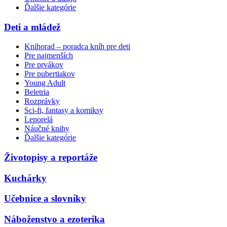
Ďalšie kategórie
Deti a mládež
Knihorad – poradca kníh pre deti
Pre najmenších
Pre prvákov
Pre pubertiakov
Young Adult
Beletria
Rozprávky
Sci-fi, fantasy a komiksy
Leporelá
Náučné knihy
Ďalšie kategórie
Životopisy a reportáže
Kuchárky
Učebnice a slovníky
Náboženstvo a ezoterika