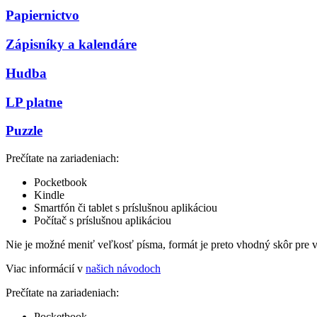
Papiernictvo
Zápisníky a kalendáre
Hudba
LP platne
Puzzle
Prečítate na zariadeniach:
Pocketbook
Kindle
Smartfón či tablet s príslušnou aplikáciou
Počítač s príslušnou aplikáciou
Nie je možné meniť veľkosť písma, formát je preto vhodný skôr pre 
Viac informácií v
našich návodoch
Prečítate na zariadeniach:
Pocketbook