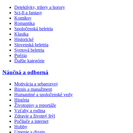
Detektívky, trilery a horory
Sci-fi a fantasy
Komiksy
Romantika
Spoločenská beletria
Klasika
Historické
Slovenská beletria
Svetová beletria
Poézia
Ďalšie kategórie
Náučná a odborná
Motivácia a sebarozvoj
Biznis a manažment
Humanitné a spoločenské vedy
História
Životopisy a reportáže
Vzťahy a rodina
Zdravie a životný štýl
Počítače a internet
Hobby
Umenie a dizajn