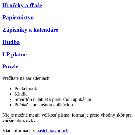
Hrnčeky a fľaše
Papiernictvo
Zápisníky a kalendáre
Hudba
LP platne
Puzzle
Prečítate na zariadeniach:
Pocketbook
Kindle
Smartfón či tablet s príslušnou aplikáciou
Počítač s príslušnou aplikáciou
Nie je možné meniť veľkosť písma, formát je preto vhodný skôr pre
väčšie obrazovky.
Viac informácií v
našich návodoch