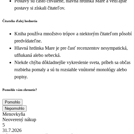
Postavy sú často chválené, hlavná hrdinka Mare a vedľajšie
postavy si získali čitateľov.
Čitatelia ďalej hodnotia
Kniha používa množstvo trópov a niektorým čitateľom pôsobí
predvídateľne.
Hlavná hrdinka Mare je pre časť recenzentov nesympatická,
ufňukaná alebo sebecká.
Niekde chýba dôkladnejšie vykreslenie sveta, príbeh sa občas
rozbieha pomaly a sú tu rozsiahle vnútorné monológy alebo
popisy.
Pomohlo vám zhrnutie?
Pomohlo
Nepomohlo
Menovkyňa
Neoverený nákup
5
31.7.2026