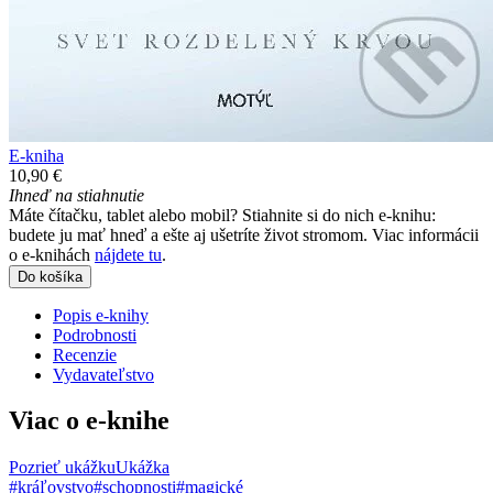
E-kniha
10,90 €
Ihneď na stiahnutie
Máte čítačku, tablet alebo mobil? Stiahnite si do nich e-knihu:
budete ju mať hneď a ešte aj ušetríte život stromom. Viac informácii
o e-knihách
nájdete tu
.
Do košíka
Popis e-knihy
Podrobnosti
Recenzie
Vydavateľstvo
Viac o e-knihe
Pozrieť ukážku
Ukážka
#kráľovstvo
#schopnosti
#magické