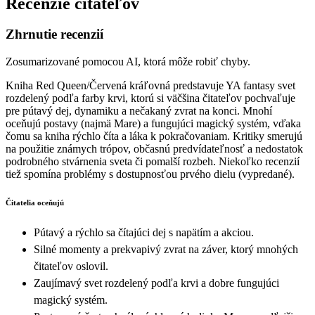
Recenzie čitateľov
Zhrnutie recenzií
Zosumarizované pomocou AI, ktorá môže robiť chyby.
Kniha Red Queen/Červená kráľovná predstavuje YA fantasy svet
rozdelený podľa farby krvi, ktorú si väčšina čitateľov pochvaľuje
pre pútavý dej, dynamiku a nečakaný zvrat na konci. Mnohí
oceňujú postavy (najmä Mare) a fungujúci magický systém, vďaka
čomu sa kniha rýchlo číta a láka k pokračovaniam. Kritiky smerujú
na použitie známych trópov, občasnú predvídateľnosť a nedostatok
podrobného stvárnenia sveta či pomalší rozbeh. Niekoľko recenzií
tiež spomína problémy s dostupnosťou prvého dielu (vypredané).
Čitatelia oceňujú
Pútavý a rýchlo sa čítajúci dej s napätím a akciou.
Silné momenty a prekvapivý zvrat na záver, ktorý mnohých
čitateľov oslovil.
Zaujímavý svet rozdelený podľa krvi a dobre fungujúci
magický systém.