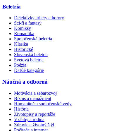
Beletria
Detektívky, trilery a horory
Sci-fi a fantasy
Komiksy
Romantika
Spoločenská beletria
Klasika
Historické
Slovenská beletria
Svetová beletria
Poézia
Ďalšie kategórie
Náučná a odborná
Motivácia a sebarozvoj
Biznis a manažment
Humanitné a spoločenské vedy
História
Životopisy a reportáže
Vzťahy a rodina
Zdravie a životný štýl
Počítače a internet