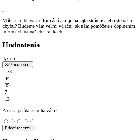
Máte o knihe viac informácií ako je na tejto stránke alebo ste našli
chybu? Budeme vám veľmi vďační, ak nám pomôžete s doplnením
informácií na našich stránkach.
Hodnotenia
4,2
/ 5
239 hodnotení
139
44
35
7
13
Ako sa páčila e-kniha vám?
Pridať recenziu