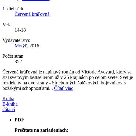
1. diel série
Červená kráľovná
Vek
14-18
Vydavateľstvo
Motýľ
, 2016
Počet strán
352
Červená kráľovná je napínavý román od Victorie Aveyard, ktorý sa
stal svetovým bestsellerom už v 25 krajinách po celom svete. Svet je
rozdelený na dve strany - Strieborných špičkových bojovníkov s
božskými schopnosťami...
Čítať viac
Kniha
E-kniha
Čítaná
PDF
Prečítate na zariadeniach: