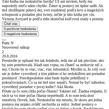
Táto kniha ma neskutočne bavila! Už ani neviem, kedy ma
naposledy niečo takto chytilo. Žáner aj postavy mi úplne sadli. Ak
tiež zbožňujete pútavý dej, svet rozdelený podľa krvi a magických
schopností a poriadne plot twisty, určite je táto kniha pre vás.
Victoria Aveyard je podľa mňa skutočná kráľovná zrady a pomsty.
Čítať viac
0 pozitívne hodnotenia
0 negatívne hodnotenia
Patty N
Neoverený nákup
2
20.8.2016
Prostredie je opísané len tak ledabolo, teda nie až tak precízne, ako
by som potrebovala. Riadi tam vojna, no čitateľ sa nedozvie nič o
nej. Chcelo by to viac, viac, viac informácií. Myslím si, že celý svet
nie je dobre vysvetlený a tým pádom si ho nedokážem ani poriadne
predstaviť. Pravdepodobne nám bude lepšie priblížený v
pokračovaniach. Čo sa mi tiež moc nepáči. Nemal by byť náhodou
vysvetlený poriadne v prvej knihe? Aká škoda.
Pýtate sa čo som cítila počas čítania? Takmer nič. Žiadna empatia, či
súcit sa vo mne počas čítania neprebudil. A to som teda dosť
emotívny človek, hah. Neskutočne ma mrzelo, že skoro ani jedna
postava ma nejako zvlášť nechytila za srdce. Jediné postavy o
ktorých by som chcela vedieť viac sú Julian a Sarah. Nechápte ma