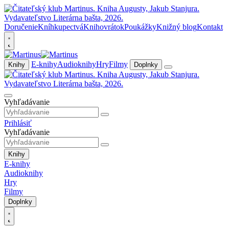
Doručenie
Kníhkupectvá
Knihovrátok
Poukážky
Knižný blog
Kontakt
E-knihy
Audioknihy
Hry
Filmy
Knihy
Doplnky
Vyhľadávanie
Prihlásiť
Vyhľadávanie
Knihy
E-knihy
Audioknihy
Hry
Filmy
Doplnky