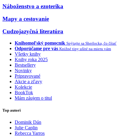
Náboženstvo a ezoterika
Mapy a cestovanie
Cudzojazyčná literatúra
Knihomoľský pomocník
Spýtajte sa Sherlocka, čo čítať
Odporúčame pre vás
Knižné tipy ušité na mieru vám
Všetky knihy
Knihy roka 2025
Bestsellery
Novinky
Pripravované
Akcie a zľavy
Kolekcie
BookTok
Mám záujem o titul
Top autori
Dominik Dán
Julie Caplin
Rebecca Yarros