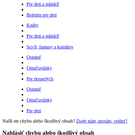
Pre deti a mládež
Beletria pre deti
Knihy
Pre deti a mládež
Sci-fi, fantasy a komiksy
Ostatné
Omaľovánky
Pre dospelých
Ostatné
Omaľovánky
Pre deti
Našli ste chybu alebo škodlivý obsah?
Dajte nám, prosím, vedieť!
Nahlásiť chybu alebo škodlivý obsah