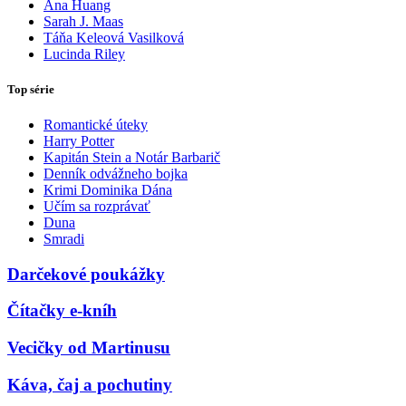
Ana Huang
Sarah J. Maas
Táňa Keleová Vasilková
Lucinda Riley
Top série
Romantické úteky
Harry Potter
Kapitán Stein a Notár Barbarič
Denník odvážneho bojka
Krimi Dominika Dána
Učím sa rozprávať
Duna
Smradi
Darčekové poukážky
Čítačky e-kníh
Vecičky od Martinusu
Káva, čaj a pochutiny