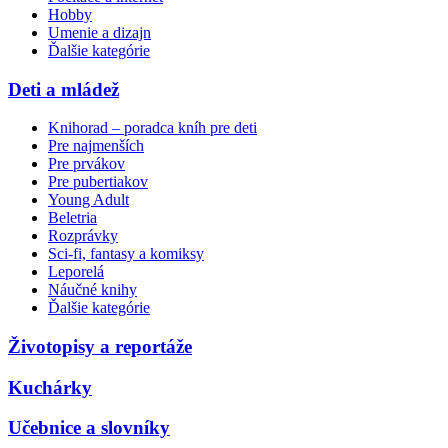
Hobby
Umenie a dizajn
Ďalšie kategórie
Deti a mládež
Knihorad – poradca kníh pre deti
Pre najmenších
Pre prvákov
Pre pubertiakov
Young Adult
Beletria
Rozprávky
Sci-fi, fantasy a komiksy
Leporelá
Náučné knihy
Ďalšie kategórie
Životopisy a reportáže
Kuchárky
Učebnice a slovníky