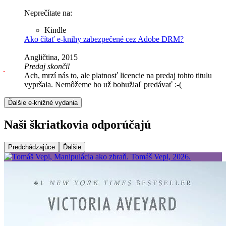
Neprečítate na:
Kindle
Ako čítať e-knihy zabezpečené cez Adobe DRM?
Angličtina, 2015
Predaj skončil
Ach, mrzí nás to, ale platnosť licencie na predaj tohto titulu
vypršala. Nemôžeme ho už bohužiaľ predávať :-(
Ďalšie e-knižné vydania
Naši škriatkovia odporúčajú
Predchádzajúce
Ďalšie