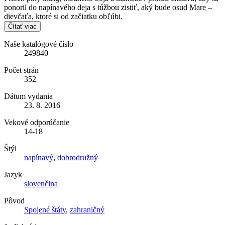
ponoril do napínavého deja s túžbou zistiť, aký bude osud Mare –
dievčaťa, ktoré si od začiatku obľúbi.
Čítať viac
Naše katalógové číslo
249840
Počet strán
352
Dátum vydania
23. 8. 2016
Vekové odporúčanie
14-18
Štýl
napínavý
,
dobrodružný
Jazyk
slovenčina
Pôvod
Spojené štáty
,
zahraničný