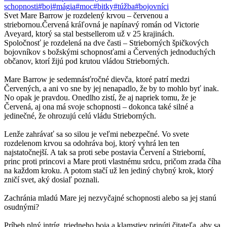
schopnosti
#boj
#mágia
#moc
#bitky
#túžba
#bojovníci
Svet Mare Barrow je rozdelený krvou – červenou a
striebornou.Červená kráľovná je napínavý román od Victorie
Aveyard, ktorý sa stal bestsellerom už v 25 krajinách.
Spoločnosť je rozdelená na dve časti – Strieborných špičkových
bojovníkov s božskými schopnosťami a Červených jednoduchých
občanov, ktorí žijú pod krutou vládou Strieborných.
Mare Barrow je sedemnásťročné dievča, ktoré patrí medzi
Červených, a ani vo sne by jej nenapadlo, že by to mohlo byť inak.
No opak je pravdou. Onedlho zistí, že aj napriek tomu, že je
Červená, aj ona má svoje schopnosti – dokonca také silné a
jedinečné, že ohrozujú celú vládu Strieborných.
Lenže zahrávať sa so silou je veľmi nebezpečné. Vo svete
rozdelenom krvou sa odohráva boj, ktorý vyhrá len ten
najstatočnejší. A tak sa proti sebe postavia Červení a Strieborní,
princ proti princovi a Mare proti vlastnému srdcu, pričom zrada číha
na každom kroku. A potom stačí už len jediný chybný krok, ktorý
zničí svet, aký dosiaľ poznali.
Zachránia mladú Mare jej nezvyčajné schopnosti alebo sa jej stanú
osudnými?
Príbeh plný intríg, triedneho boja a klamstiev prinúti čitateľa, aby sa