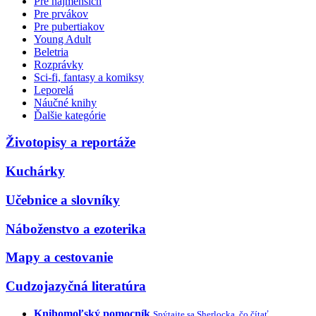
Pre najmenších
Pre prvákov
Pre pubertiakov
Young Adult
Beletria
Rozprávky
Sci-fi, fantasy a komiksy
Leporelá
Náučné knihy
Ďalšie kategórie
Životopisy a reportáže
Kuchárky
Učebnice a slovníky
Náboženstvo a ezoterika
Mapy a cestovanie
Cudzojazyčná literatúra
Knihomoľský pomocník
Spýtajte sa Sherlocka, čo čítať