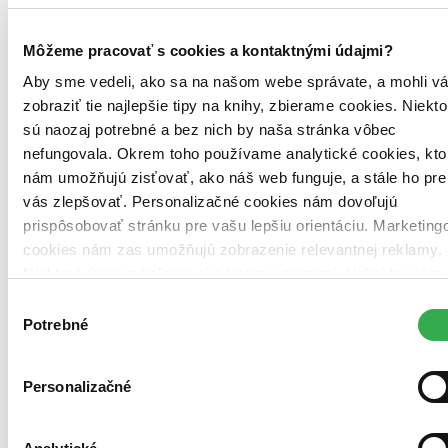
Na sklade 1 ks
Túto knihu máme síce aktuálne na sklade, máme však už iba
posledné kusy. Ak ju chcete mať rýchlo, ponáhľajte sa!
Môžeme pracovať s cookies a kontaktnými údajmi?
Dodanie ďalších môže trvať dlhšie, zvyčajne do 31 dní.
Aby sme vedeli, ako sa na našom webe správate, a mohli v
72,50 €
zobraziť tie najlepšie tipy na knihy, zbierame cookies. Niekto
sú naozaj potrebné a bez nich by naša stránka vôbec
Vložiť do košíka
nefungovala. Okrem toho používame analytické cookies, kto
nám umožňujú zisťovať, ako náš web funguje, a stále ho pre
vás zlepšovať. Personalizačné cookies nám dovoľujú
prispôsobovať stránku pre vašu lepšiu orientáciu. Marketing
cookies nám zas umožňujú zobrazenie relevantnej reklamy.
Niektoré údaje zdieľame aj s tretími stranami. Veľmi by nám
pomohlo, keby sme mohli používať všetky tieto cookies.
Výber
Ďakujeme!
Potrebné
súhlasu
Personalizačné