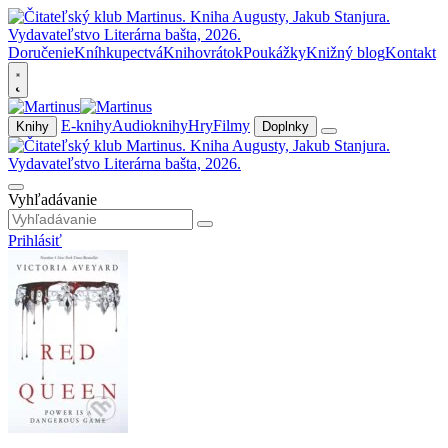
Doručenie
Kníhkupectvá
Knihovrátok
Poukážky
Knižný blog
Kontakt
E-knihy
Audioknihy
Hry
Filmy
Knihy
Doplnky
Vyhľadávanie
Prihlásiť