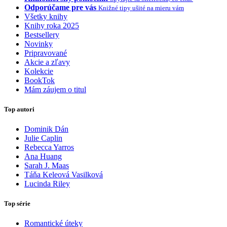
Odporúčame pre vás
Knižné tipy ušité na mieru vám
Všetky knihy
Knihy roka 2025
Bestsellery
Novinky
Pripravované
Akcie a zľavy
Kolekcie
BookTok
Mám záujem o titul
Top autori
Dominik Dán
Julie Caplin
Rebecca Yarros
Ana Huang
Sarah J. Maas
Táňa Keleová Vasilková
Lucinda Riley
Top série
Romantické úteky