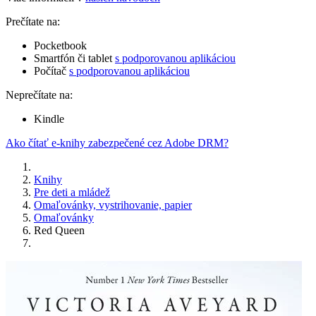
Prečítate na:
Pocketbook
Smartfón či tablet
s podporovanou aplikáciou
Počítač
s podporovanou aplikáciou
Neprečítate na:
Kindle
Ako čítať e-knihy zabezpečené cez Adobe DRM?
Knihy
Pre deti a mládež
Omaľovánky, vystrihovanie, papier
Omaľovánky
Red Queen