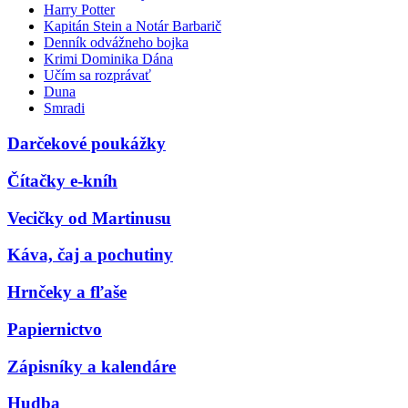
Harry Potter
Kapitán Stein a Notár Barbarič
Denník odvážneho bojka
Krimi Dominika Dána
Učím sa rozprávať
Duna
Smradi
Darčekové poukážky
Čítačky e-kníh
Vecičky od Martinusu
Káva, čaj a pochutiny
Hrnčeky a fľaše
Papiernictvo
Zápisníky a kalendáre
Hudba