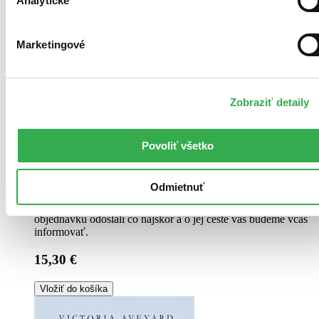
Analytické
Marketingové
Zobraziť detaily
Povoliť všetko
Brožovaná väzba
Angličtina, 2016
Viac ako 30 dní
Odmietnuť
Tento produkt je na objednávku a jeho dodanie môže trvať aj
viac ako 30 dní. Urobíme však všetko pre to, aby sme vašu
objednávku odoslali čo najskôr a o jej ceste vás budeme včas
informovať.
15,30 €
Vložiť do košíka