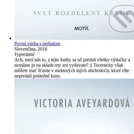
Pevná väzba s prebalom
Slovenčina, 2016
Vypredané
Ach, mrzí nás to, z tejto knihy sa už predali všetky výtlačky a
nemáme ju na sklade my ani vydavateľ :( Teoreticky však
môžete mať šťastie v niektorých iných obchodoch, ktoré ešte
nepredali posledné kusy.