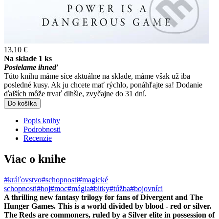
13,10 €
Na sklade 1 ks
Posielame ihneď
Túto knihu máme síce aktuálne na sklade, máme však už iba
posledné kusy. Ak ju chcete mať rýchlo, ponáhľajte sa! Dodanie
ďalších môže trvať dlhšie, zvyčajne do 31 dní.
Do košíka
Popis knihy
Podrobnosti
Recenzie
Viac o knihe
#kráľovstvo
#schopnosti
#magické
schopnosti
#boj
#moc
#mágia
#bitky
#túžba
#bojovníci
A thrilling new fantasy trilogy for fans of Divergent and The
Hunger Games. This is a world divided by blood - red or silver.
The Reds are commoners, ruled by a Silver elite in possession of