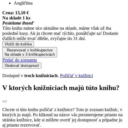
Angličtina
Cena:
13,10 €
Na sklade 1 ks
Posielame ihneď
Túto knihu máme síce aktuálne na sklade, máme však už iba
posledné kusy. Ak ju chcete mať rýchlo, ponáhľajte sa! Dodanie
ďalších môže trvať dlhšie, zvyčajne do 31 dní.
Vložiť do košíka
Rezervovať v kníhkupectve
Na sklade v 3 kníhkupectvách
Pridať do zoznamu
Sledovať dostupnosť
Dostupné v
troch knižniciach
.
Požičať v knižnici
V ktorých knižniciach majú túto knihu?
Chcete si túto knihu požičať z knižnice? Toto je zoznam knižníc, v
ktorých ju majú. Po kliknutí na názov vás presmerujeme priamo na
stránku knižnice, kde si môžete overiť jej dostupnosť a prípadne ju
aj priamo rezervovať.