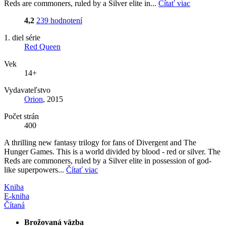
Reds are commoners, ruled by a Silver elite in...
Čítať viac
4,2
239 hodnotení
1. diel série
Red Queen
Vek
14+
Vydavateľstvo
Orion
, 2015
Počet strán
400
A thrilling new fantasy trilogy for fans of Divergent and The
Hunger Games. This is a world divided by blood - red or silver. The
Reds are commoners, ruled by a Silver elite in possession of god-
like superpowers...
Čítať viac
Kniha
E-kniha
Čítaná
Brožovaná väzba