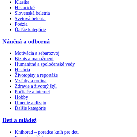
Klasika
Historické
Slovenská beletria
Svetová beletria
Poézia
Ďalšie kategórie
Náučná a odborná
Motivácia a sebarozvoj
Biznis a manažment
Humanitné a spoločenské vedy
História
Životopisy a reportáže
Vzťahy a rodina
Zdravie a životný štýl
Počítače a internet
Hobby
Umenie a dizajn
Ďalšie kategórie
Deti a mládež
Knihorad – poradca kníh pre deti