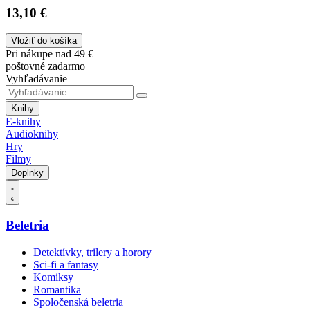
13,10 €
Vložiť do košíka
Pri nákupe nad 49 €
poštovné zadarmo
Vyhľadávanie
Knihy
E-knihy
Audioknihy
Hry
Filmy
Doplnky
Beletria
Detektívky, trilery a horory
Sci-fi a fantasy
Komiksy
Romantika
Spoločenská beletria