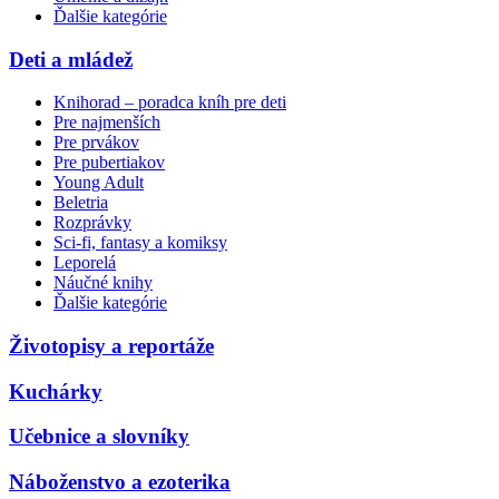
Ďalšie kategórie
Deti a mládež
Knihorad – poradca kníh pre deti
Pre najmenších
Pre prvákov
Pre pubertiakov
Young Adult
Beletria
Rozprávky
Sci-fi, fantasy a komiksy
Leporelá
Náučné knihy
Ďalšie kategórie
Životopisy a reportáže
Kuchárky
Učebnice a slovníky
Náboženstvo a ezoterika