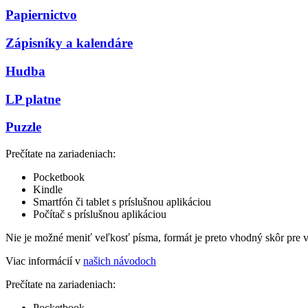
Papiernictvo
Zápisníky a kalendáre
Hudba
LP platne
Puzzle
Prečítate na zariadeniach:
Pocketbook
Kindle
Smartfón či tablet s príslušnou aplikáciou
Počítač s príslušnou aplikáciou
Nie je možné meniť veľkosť písma, formát je preto vhodný skôr pre 
Viac informácií v
našich návodoch
Prečítate na zariadeniach:
Pocketbook