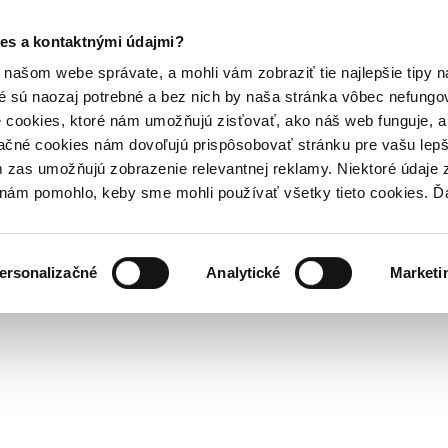
es a kontaktnými údajmi?
našom webe správate, a mohli vám zobraziť tie najlepšie tipy n
é sú naozaj potrebné a bez nich by naša stránka vôbec nefung
 cookies, ktoré nám umožňujú zisťovať, ako náš web funguje, a 
ačné cookies nám dovoľujú prispôsobovať stránku pre vašu lepši
zas umožňujú zobrazenie relevantnej reklamy. Niektoré údaje z
y nám pomohlo, keby sme mohli používať všetky tieto cookies. 
ersonalizačné
Analytické
Marketi