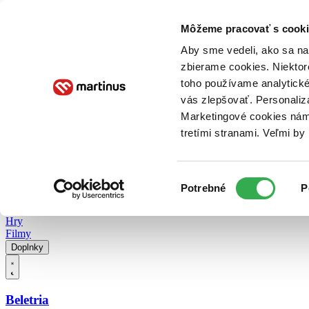
Doručenie
Kníhkupectvá
Knihovrátok
Poukážky
Knižný blog
Kontakt
Môžeme pracovať s cooki
Aby sme vedeli, ako sa na 
zbierame cookies. Niektor
E-knihy
Audioknihy
Hry
Filmy
Knihy
Doplnky
toho používame analytické
vás zlepšovať. Personaliz
Vyhľadávanie
Marketingové cookies nám 
tretími stranami. Veľmi b
Prihlásiť
Vyhľadávanie
Výber
Knihy
Potrebné
P
súhlasu
E-knihy
Audioknihy
Hry
Filmy
Doplnky
Beletria