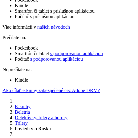
Kindle
Smartfón či tablet s príslušnou aplikáciou
Počítač s príslušnou aplikáciou
Viac informácií v
našich návodoch
Prečítate na:
Pocketbook
Smartfón či tablet
s podporovanou aplikáciou
Počítač
s podporovanou aplikáciou
Neprečítate na:
Kindle
Ako čítať e-knihy zabezpečené cez Adobe DRM?
E-knihy
Beletria
Detektívky, trilery a horory
Trilery
Poviedky o Rusku