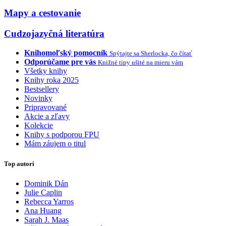
Mapy a cestovanie
Cudzojazyčná literatúra
Knihomoľský pomocník
Spýtajte sa Sherlocka, čo čítať
Odporúčame pre vás
Knižné tipy ušité na mieru vám
Všetky knihy
Knihy roka 2025
Bestsellery
Novinky
Pripravované
Akcie a zľavy
Kolekcie
Knihy s podporou FPU
Mám záujem o titul
Top autori
Dominik Dán
Julie Caplin
Rebecca Yarros
Ana Huang
Sarah J. Maas