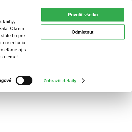
Povoliť všetko
a knihy,
ovala. Okrem
Odmietnuť
stále ho pre
u orientáciu.
dieľame aj s
Ďakujeme!
ngové
Zobraziť detaily