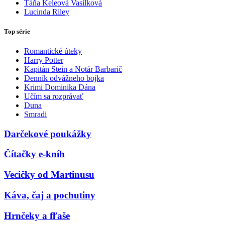
Táňa Keleová Vasilková
Lucinda Riley
Top série
Romantické úteky
Harry Potter
Kapitán Stein a Notár Barbarič
Denník odvážneho bojka
Krimi Dominika Dána
Učím sa rozprávať
Duna
Smradi
Darčekové poukážky
Čítačky e-kníh
Vecičky od Martinusu
Káva, čaj a pochutiny
Hrnčeky a fľaše