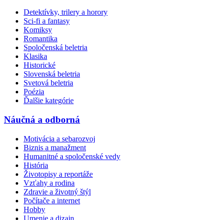
Detektívky, trilery a horory
Sci-fi a fantasy
Komiksy
Romantika
Spoločenská beletria
Klasika
Historické
Slovenská beletria
Svetová beletria
Poézia
Ďalšie kategórie
Náučná a odborná
Motivácia a sebarozvoj
Biznis a manažment
Humanitné a spoločenské vedy
História
Životopisy a reportáže
Vzťahy a rodina
Zdravie a životný štýl
Počítače a internet
Hobby
Umenie a dizajn