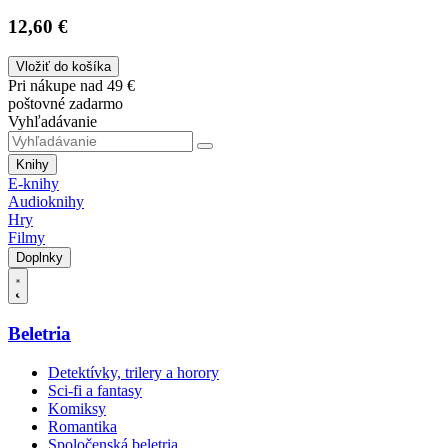
12,60 €
Vložiť do košíka
Pri nákupe nad 49 €
poštovné zadarmo
Vyhľadávanie
Knihy
E-knihy
Audioknihy
Hry
Filmy
Doplnky
Beletria
Detektívky, trilery a horory
Sci-fi a fantasy
Komiksy
Romantika
Spoločenská beletria