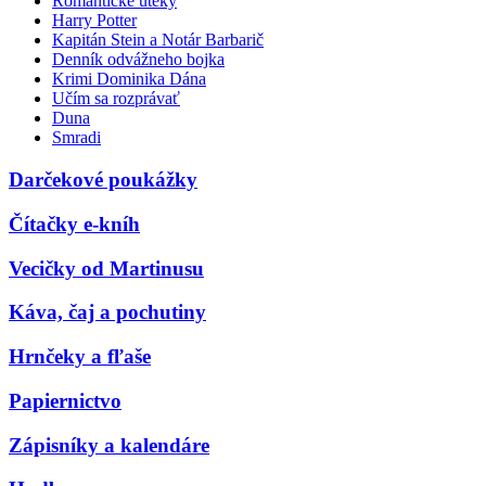
Romantické úteky
Harry Potter
Kapitán Stein a Notár Barbarič
Denník odvážneho bojka
Krimi Dominika Dána
Učím sa rozprávať
Duna
Smradi
Darčekové poukážky
Čítačky e-kníh
Vecičky od Martinusu
Káva, čaj a pochutiny
Hrnčeky a fľaše
Papiernictvo
Zápisníky a kalendáre