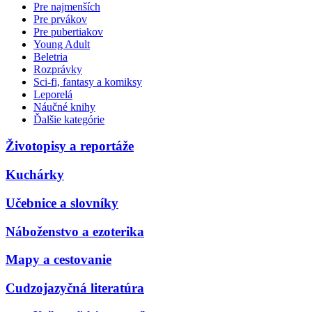
Pre najmenších
Pre prvákov
Pre pubertiakov
Young Adult
Beletria
Rozprávky
Sci-fi, fantasy a komiksy
Leporelá
Náučné knihy
Ďalšie kategórie
Životopisy a reportáže
Kuchárky
Učebnice a slovníky
Náboženstvo a ezoterika
Mapy a cestovanie
Cudzojazyčná literatúra