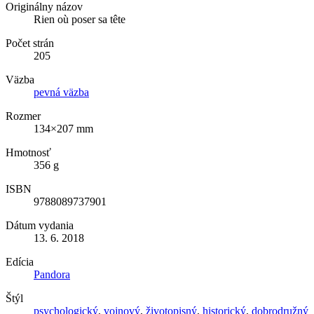
Originálny názov
Rien où poser sa tête
Počet strán
205
Väzba
pevná väzba
Rozmer
134×207 mm
Hmotnosť
356 g
ISBN
9788089737901
Dátum vydania
13. 6. 2018
Edícia
Pandora
Štýl
psychologický
,
vojnový
,
životopisný
,
historický
,
dobrodružný