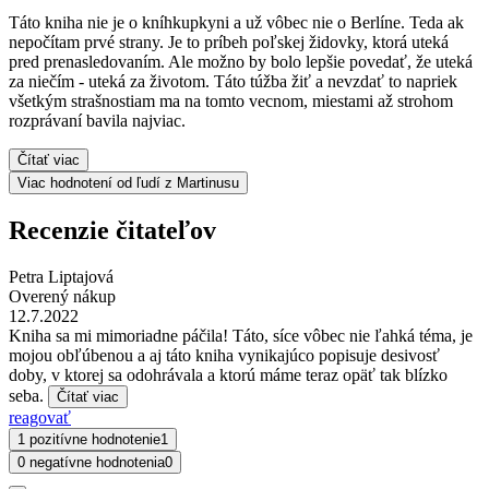
Táto kniha nie je o kníhkupkyni a už vôbec nie o Berlíne. Teda ak
nepočítam prvé strany. Je to príbeh poľskej židovky, ktorá uteká
pred prenasledovaním. Ale možno by bolo lepšie povedať, že uteká
za niečím - uteká za životom. Táto túžba žiť a nevzdať to napriek
všetkým strašnostiam ma na tomto vecnom, miestami až strohom
rozprávaní bavila najviac.
Čítať viac
Viac hodnotení od ľudí z Martinusu
Recenzie čitateľov
Petra Liptajová
Overený nákup
12.7.2022
Kniha sa mi mimoriadne páčila! Táto, síce vôbec nie ľahká téma, je
mojou obľúbenou a aj táto kniha vynikajúco popisuje desivosť
doby, v ktorej sa odohrávala a ktorú máme teraz opäť tak blízko
seba.
Čítať viac
reagovať
1 pozitívne hodnotenie
1
0 negatívne hodnotenia
0