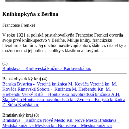
Kníhkupkyňa z Berlína
Francoise Frenkel
V roku 1921 si poľská prisťahovalkyňa Françoise Frenkel otvorila
svoje prvé kníhkupectvo v Berlíne. Miluje knihy, francúzsku
literatúru a kultúru. Jej obchod navštevujú autori, štátnici, čitateľky a
možno medzi jej police a stolíky s klasikou a novými....
(1)
Bratislava -
Karloveská knižnica
Karloveská kn.
Banskobystrický kraj (4)
Banská Bystrica -
Verejná knižnica M. Kováča
Verejná kn. M.
Kováča
Rimavská Sobota -
Knižnica M. Hrebendu
Kn. M.
Hrebendu
Veľký Krtíš -
Hontiansko-novohradská knižnica A.H.
Škultétyho
Hontiansko-novohradská kn.
Zvolen -
Krajská knižnica
Ľ. Štúra
Krajská kn.
Bratislavský kraj (8)
Bratislava -
Knižnica Nové Mesto
Kn. Nové Mesto
Bratislava -
Mestská knižnica
Mestská kn.
Bratislava -
Miestna knižnica