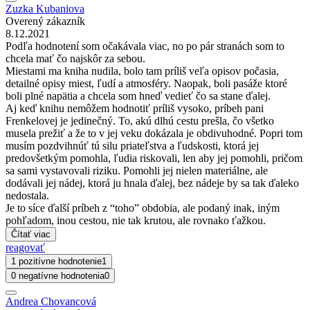
Zuzka Kubaniova
Overený zákazník
8.12.2021
Podľa hodnotení som očakávala viac, no po pár stranách som to
chcela mať čo najskôr za sebou.
Miestami ma kniha nudila, bolo tam príliš veľa opisov počasia,
detailné opisy miest, ľudí a atmosféry. Naopak, boli pasáže ktoré
boli plné napätia a chcela som hneď vedieť čo sa stane ďalej.
Aj keď knihu nemôžem hodnotiť príliš vysoko, príbeh pani
Frenkelovej je jedinečný. To, akú dlhú cestu prešla, čo všetko
musela prežiť a že to v jej veku dokázala je obdivuhodné. Popri tom
musím pozdvihnúť tú silu priateľstva a ľudskosti, ktorá jej
predovšetkým pomohla, ľudia riskovali, len aby jej pomohli, pričom
sa sami vystavovali riziku. Pomohli jej nielen materiálne, ale
dodávali jej nádej, ktorá ju hnala ďalej, bez nádeje by sa tak ďaleko
nedostala.
Je to síce ďalší príbeh z “toho” obdobia, ale podaný inak, iným
pohľadom, inou cestou, nie tak krutou, ale rovnako ťažkou.
Čítať viac
reagovať
1 pozitívne hodnotenie
1
0 negatívne hodnotenia
0
Andrea Chovancová