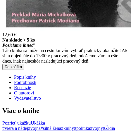
12,60 €
Na sklade > 5 ks
Posielame ihneď
Táto kniha sa môže na cestu ku vám vybrať prakticky okamžite! Ak
si ju objednáte do 13:00 v pracovný deň, odošleme vám ju ešte
dnes, inak najneskôr nasledujúci pracovný deň.
Do košíka
Popis knihy
Podrobnosti
Recenzie
O autorovi
Vydavateľstvo
Viac o knihe
Pozrieť ukážku
Ukážka
#viera a nádej
#vojna
#silná žena
#knihy
#politika
#vojny
#Židia