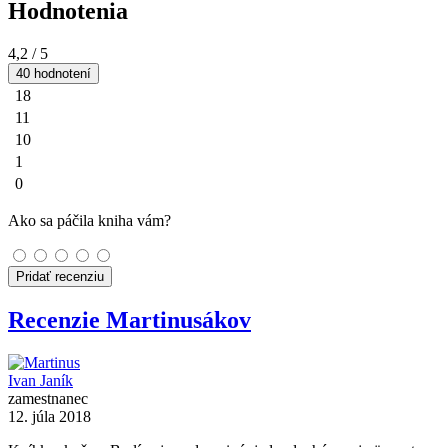
Hodnotenia
4,2
/ 5
40 hodnotení
18
11
10
1
0
Ako sa páčila kniha vám?
Pridať recenziu
Recenzie Martinusákov
Ivan Janík
zamestnanec
12. júla 2018