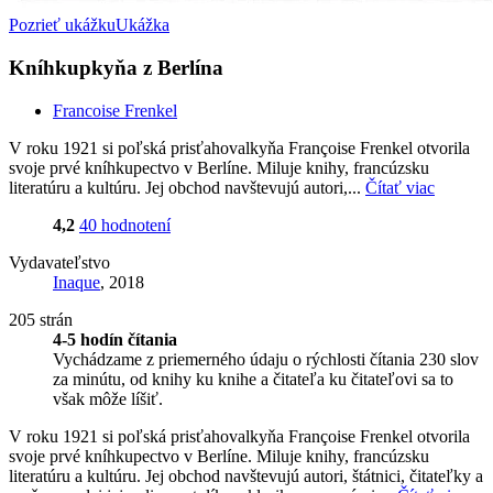
Pozrieť ukážku
Ukážka
Kníhkupkyňa z Berlína
Francoise Frenkel
V roku 1921 si poľská prisťahovalkyňa Françoise Frenkel otvorila
svoje prvé kníhkupectvo v Berlíne. Miluje knihy, francúzsku
literatúru a kultúru. Jej obchod navštevujú autori,...
Čítať viac
4,2
40 hodnotení
Vydavateľstvo
Inaque
, 2018
205 strán
4-5 hodín čítania
Vychádzame z priemerného údaju o rýchlosti čítania 230 slov
za minútu, od knihy ku knihe a čitateľa ku čitateľovi sa to
však môže líšiť.
V roku 1921 si poľská prisťahovalkyňa Françoise Frenkel otvorila
svoje prvé kníhkupectvo v Berlíne. Miluje knihy, francúzsku
literatúru a kultúru. Jej obchod navštevujú autori, štátnici, čitateľky a