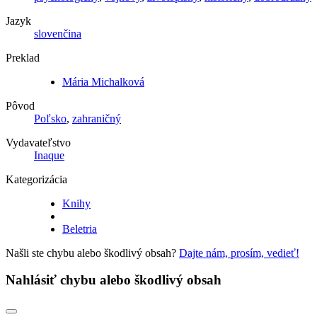
Jazyk
slovenčina
Preklad
Mária Michalková
Pôvod
Poľsko
,
zahraničný
Vydavateľstvo
Inaque
Kategorizácia
Knihy
Beletria
Našli ste chybu alebo škodlivý obsah?
Dajte nám, prosím, vedieť!
Nahlásiť chybu alebo škodlivý obsah