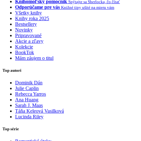
Knihomoľský pomocník
Spýtajte sa Sherlocka, čo čítať
Odporúčame pre vás
Knižné tipy ušité na mieru vám
Všetky knihy
Knihy roka 2025
Bestsellery
Novinky
Pripravované
Akcie a zľavy
Kolekcie
BookTok
Mám záujem o titul
Top autori
Dominik Dán
Julie Caplin
Rebecca Yarros
Ana Huang
Sarah J. Maas
Táňa Keleová Vasilková
Lucinda Riley
Top série