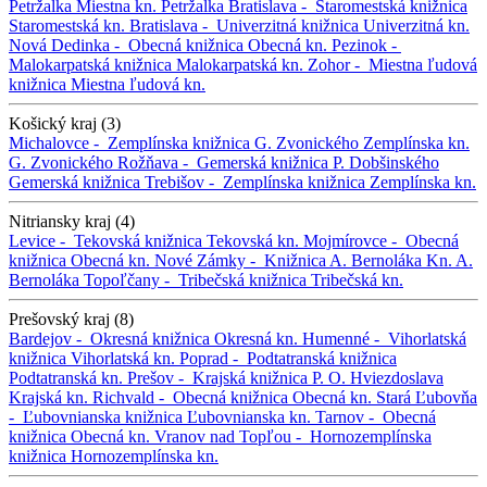
Petržalka
Miestna kn. Petržalka
Bratislava -
Staromestská knižnica
Staromestská kn.
Bratislava -
Univerzitná knižnica
Univerzitná kn.
Nová Dedinka -
Obecná knižnica
Obecná kn.
Pezinok -
Malokarpatská knižnica
Malokarpatská kn.
Zohor -
Miestna ľudová
knižnica
Miestna ľudová kn.
Košický kraj (3)
Michalovce -
Zemplínska knižnica G. Zvonického
Zemplínska kn.
G. Zvonického
Rožňava -
Gemerská knižnica P. Dobšinského
Gemerská knižnica
Trebišov -
Zemplínska knižnica
Zemplínska kn.
Nitriansky kraj (4)
Levice -
Tekovská knižnica
Tekovská kn.
Mojmírovce -
Obecná
knižnica
Obecná kn.
Nové Zámky -
Knižnica A. Bernoláka
Kn. A.
Bernoláka
Topoľčany -
Tribečská knižnica
Tribečská kn.
Prešovský kraj (8)
Bardejov -
Okresná knižnica
Okresná kn.
Humenné -
Vihorlatská
knižnica
Vihorlatská kn.
Poprad -
Podtatranská knižnica
Podtatranská kn.
Prešov -
Krajská knižnica P. O. Hviezdoslava
Krajská kn.
Richvald -
Obecná knižnica
Obecná kn.
Stará Ľubovňa
-
Ľubovnianska knižnica
Ľubovnianska kn.
Tarnov -
Obecná
knižnica
Obecná kn.
Vranov nad Topľou -
Hornozemplínska
knižnica
Hornozemplínska kn.