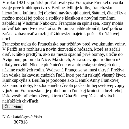
V roku 1921 si poľská prisťahovalkyňa Françoise Frenkel otvorila
svoje prvé kníhkupectvo v Berlíne. Miluje knihy, francúzsku
literatúru a kultúru. Jej obchod navštevujú autori, štátnici, čitateľky a
možno medzi jej police a stolíky s klasikou a novými románmi
zablúdil aj Vladimir Nabokov. Françoise sa splnil sen, ktorý mohla
snívať takmer dve desaťročia. Potom sa náhle skončil, keď polícia
začala zabavovať a rozbíjať židovský majetok počas Krištáľovej
noci.
Françoise uteká do Francúzska pár týždňov pred vypuknutím vojny.
V Paríži sa z rozhlasu a novín dozvedá o hrôzach, ktoré sa začali
diať. Krátko predtým, ako na mesto spadnú prvé bomby, utečie do
Avignonu, potom do Nice. Má strach, že sa so svojou rodinou už
nikdy neuvidí. Nice je plné utečencov a utrpenia; stratených detí,
násilne rozbitých rodín. Vydesená Françoise sa musí ukryť. Prežíva
len vďaka láskavosti cudzích ľudí, ktorí pre ňu riskujú vlastný život.
Kníhkupkyňa z Berlína je podobne ako Denník Anny Frankovej
záznamom doby, každodenného života počas druhej svetovej vojny
v južnom Francúzsku a je príbehom o ľudskej krutosti a bezbrehej
láskavosti; príbehom ženy, ktorú túžba žiť neopúšťa ani v tých
najťažších chvíľach.
Čítať viac
Naše katalógové číslo
307818