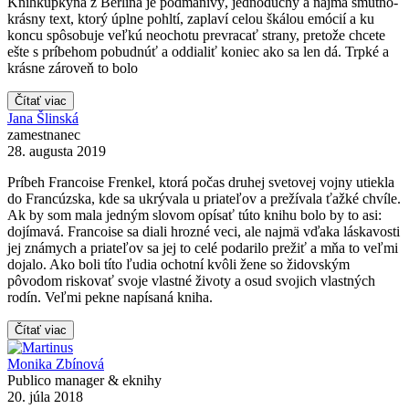
Kníhkupkyňa z Berlína je podmanivý, jednoduchý a najmä smutno-
krásny text, ktorý úplne pohltí, zaplaví celou škálou emócií a ku
koncu spôsobuje veľkú neochotu prevracať strany, pretože chcete
ešte s príbehom pobudnúť a oddialiť koniec ako sa len dá. Trpké a
krásne zároveň to bolo
Čítať viac
Jana Šlinská
zamestnanec
28. augusta 2019
Príbeh Francoise Frenkel, ktorá počas druhej svetovej vojny utiekla
do Francúzska, kde sa ukrývala u priateľov a prežívala ťažké chvíle.
Ak by som mala jedným slovom opísať túto knihu bolo by to asi:
dojímavá. Francoise sa diali hrozné veci, ale najmä vďaka láskavosti
jej známych a priateľov sa jej to celé podarilo prežiť a mňa to veľmi
dojalo. Ako boli títo ľudia ochotní kvôli žene so židovským
pôvodom riskovať svoje vlastné životy a osud svojich vlastných
rodín. Veľmi pekne napísaná kniha.
Čítať viac
Monika Zbínová
Publico manager & eknihy
20. júla 2018