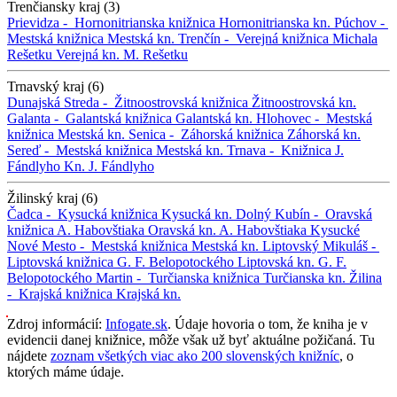
Trenčiansky kraj (3)
Prievidza -
Hornonitrianska knižnica
Hornonitrianska kn.
Púchov -
Mestská knižnica
Mestská kn.
Trenčín -
Verejná knižnica Michala
Rešetku
Verejná kn. M. Rešetku
Trnavský kraj (6)
Dunajská Streda -
Žitnoostrovská knižnica
Žitnoostrovská kn.
Galanta -
Galantská knižnica
Galantská kn.
Hlohovec -
Mestská
knižnica
Mestská kn.
Senica -
Záhorská knižnica
Záhorská kn.
Sereď -
Mestská knižnica
Mestská kn.
Trnava -
Knižnica J.
Fándlyho
Kn. J. Fándlyho
Žilinský kraj (6)
Čadca -
Kysucká knižnica
Kysucká kn.
Dolný Kubín -
Oravská
knižnica A. Habovštiaka
Oravská kn. A. Habovštiaka
Kysucké
Nové Mesto -
Mestská knižnica
Mestská kn.
Liptovský Mikuláš -
Liptovská knižnica G. F. Belopotockého
Liptovská kn. G. F.
Belopotockého
Martin -
Turčianska knižnica
Turčianska kn.
Žilina
-
Krajská knižnica
Krajská kn.
Zdroj informácií:
Infogate.sk
. Údaje hovoria o tom, že kniha je v
evidencii danej knižnice, môže však už byť aktuálne požičaná. Tu
nájdete
zoznam všetkých viac ako 200 slovenských knižníc
, o
ktorých máme údaje.