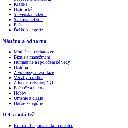
Klasika
Historické
Slovenská beletria
Svetová beletria
Poézia
Ďalšie kategórie
Náučná a odborná
Motivácia a sebarozvoj
Biznis a manažment
Humanitné a spoločenské vedy
História
Životopisy a reportáže
Vzťahy a rodina
Zdravie a životný štýl
Počítače a internet
Hobby
Umenie a dizajn
Ďalšie kategórie
Deti a mládež
Knihorad – poradca kníh pre deti