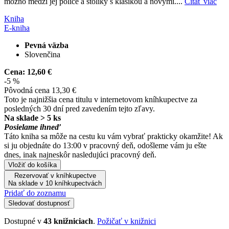
možno medzi jej police a stolíky s klasikou a novými....
Čítať viac
Kniha
E-kniha
Pevná väzba
Slovenčina
Cena:
12,60 €
-5 %
Pôvodná cena
13,30 €
Toto je najnižšia cena titulu v internetovom kníhkupectve za
posledných 30 dní pred zavedením tejto zľavy.
Na sklade > 5 ks
Posielame ihneď
Táto kniha sa môže na cestu ku vám vybrať prakticky okamžite! Ak
si ju objednáte do 13:00 v pracovný deň, odošleme vám ju ešte
dnes, inak najneskôr nasledujúci pracovný deň.
Vložiť do košíka
Rezervovať v kníhkupectve
Na sklade v 10 kníhkupectvách
Pridať do zoznamu
Sledovať dostupnosť
Dostupné v
43 knižniciach
.
Požičať v knižnici