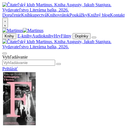
Doručenie
Kníhkupectvá
Knihovrátok
Poukážky
Knižný blog
Kontakt
E-knihy
Audioknihy
Hry
Filmy
Knihy
Doplnky
Vyhľadávanie
Prihlásiť