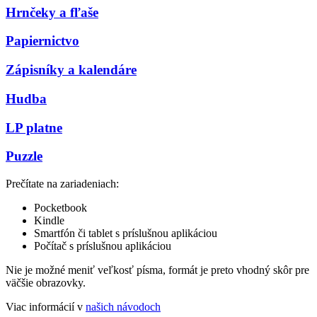
Hrnčeky a fľaše
Papiernictvo
Zápisníky a kalendáre
Hudba
LP platne
Puzzle
Prečítate na zariadeniach:
Pocketbook
Kindle
Smartfón či tablet s príslušnou aplikáciou
Počítač s príslušnou aplikáciou
Nie je možné meniť veľkosť písma, formát je preto vhodný skôr pre
väčšie obrazovky.
Viac informácií v
našich návodoch