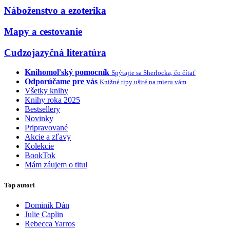
Náboženstvo a ezoterika
Mapy a cestovanie
Cudzojazyčná literatúra
Knihomoľský pomocník
Spýtajte sa Sherlocka, čo čítať
Odporúčame pre vás
Knižné tipy ušité na mieru vám
Všetky knihy
Knihy roka 2025
Bestsellery
Novinky
Pripravované
Akcie a zľavy
Kolekcie
BookTok
Mám záujem o titul
Top autori
Dominik Dán
Julie Caplin
Rebecca Yarros