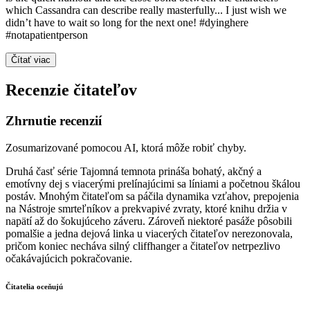
which Cassandra can describe really masterfully... I just wish we
didn’t have to wait so long for the next one! #dyinghere
#notapatientperson
Čítať viac
Recenzie čitateľov
Zhrnutie recenzií
Zosumarizované pomocou AI, ktorá môže robiť chyby.
Druhá časť série Tajomná temnota prináša bohatý, akčný a
emotívny dej s viacerými prelínajúcimi sa líniami a početnou škálou
postáv. Mnohým čitateľom sa páčila dynamika vzťahov, prepojenia
na Nástroje smrteľníkov a prekvapivé zvraty, ktoré knihu držia v
napätí až do šokujúceho záveru. Zároveň niektoré pasáže pôsobili
pomalšie a jedna dejová linka u viacerých čitateľov nerezonovala,
pričom koniec necháva silný cliffhanger a čitateľov netrpezlivo
očakávajúcich pokračovanie.
Čitatelia oceňujú