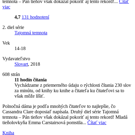
temnota – Pán tieňov však dokázal pokoriť aj tento rekord!...
Čítať
viac
4,7
131 hodnotení
2. diel série
Tajomná temnota
Vek
14-18
Vydavateľstvo
Slovart
, 2018
608 strán
11 hodín čítania
Vychádzame z priemerného údaju o rýchlosti čítania 230 slov
za minútu, od knihy ku knihe a čitateľa ku čitateľovi sa to
však môže líšiť.
Polnočná dáma je podľa mnohých čitateľov to najlepšie, čo
Cassandra Clare doposiaľ napísala. Druhý diel série Tajomná
temnota – Pán tieňov však dokázal pokoriť aj tento rekord! Mladá
tieňolovkyňa Emma Carstairsová pomstila...
Čítať viac
Kniha