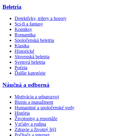
Beletria
Detektívky, trilery a horory
Sci-fi a fantasy
Komiksy
Romantika
Spoločenská beletria
Klasika
Historické
Slovenská beletria
Svetová beletria
Poézia
Ďalšie kategórie
Náučná a odborná
Motivácia a sebarozvoj
Biznis a manažment
Humanitné a spoločenské vedy
História
Životopisy a reportáže
Vzťahy a rodina
Zdravie a životný štýl
Počítače a internet