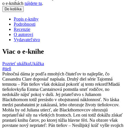
o e-knihách
nájdete tu
.
Do košíka
Popis e-knihy
Podrobnosti
Recenzie
O autorovi
Vydavateľstvo
Viac o e-knihe
Pozrieť ukážku
Ukážka
#tieň
Polnočná dáma je podľa mnohých čitateľov to najlepšie, čo
Cassandra Clare doposiaľ napísala. Druhý diel série Tajomná
temnota – Pán tieňov však dokázal pokoriť aj tento rekord!Mladá
tieňolovkyňa Emma Carstairsová pomstila smrť rodičov, no
nedokáže nájsť pokoj v duši. Jej priateľstvo s Julianom
Blackthornom totiž prerástlo v obojstrannú náklonnosť. No láska
medzi parabataimi je zakázaná, lebo ohrozuje životy tieňolovcov.
Mohla by od Juliana utiecť, ale Blackthornovcov ohrozujú
nepriateľské sily na všetkých frontoch. Len oni totiž dokážu získať
prastarú knihu čarov, po ktorej túžia hlavne féri. Na obzore však
povstane nový nepriateľ: Pán tieňov – Nesílijský kráľ vyšle svojich