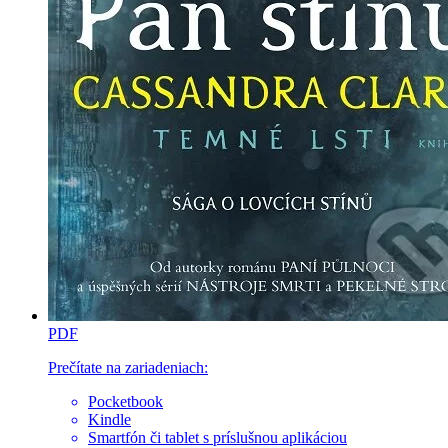
PDF
Prečítate na zariadeniach:
Pocketbook
Kindle
Smartfón či tablet s príslušnou aplikáciou