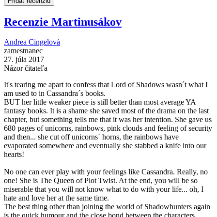
Pridať recenziu
Recenzie Martinusákov
Andrea Cingelová
zamestnanec
27. júla 2017
Názor čitateľa
It's tearing me apart to confess that Lord of Shadows wasn´t what I
am used to in Cassandra´s books.
BUT her little weaker piece is still better than most average YA
fantasy books. It is a shame she saved most of the drama on the last
chapter, but something tells me that it was her intention. She gave us
680 pages of unicorns, rainbows, pink clouds and feeling of security
and then... she cut off unicorns´ horns, the rainbows have
evaporated somewhere and eventually she stabbed a knife into our
hearts!
No one can ever play with your feelings like Cassandra. Really, no
one! She is The Queen of Plot Twist. At the end, you will be so
miserable that you will not know what to do with your life... oh, I
hate and love her at the same time.
The best thing other than joining the world of Shadowhunters again
is the quick humour and the close bond between the characters