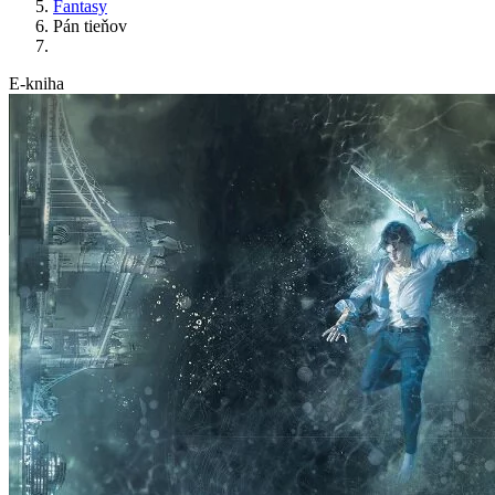
Fantasy
Pán tieňov
E-kniha