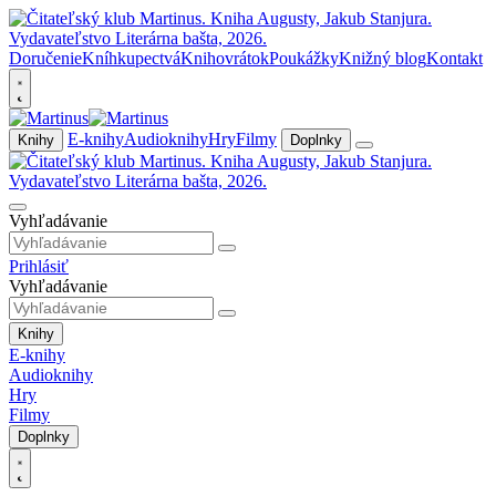
Doručenie
Kníhkupectvá
Knihovrátok
Poukážky
Knižný blog
Kontakt
E-knihy
Audioknihy
Hry
Filmy
Knihy
Doplnky
Vyhľadávanie
Prihlásiť
Vyhľadávanie
Knihy
E-knihy
Audioknihy
Hry
Filmy
Doplnky