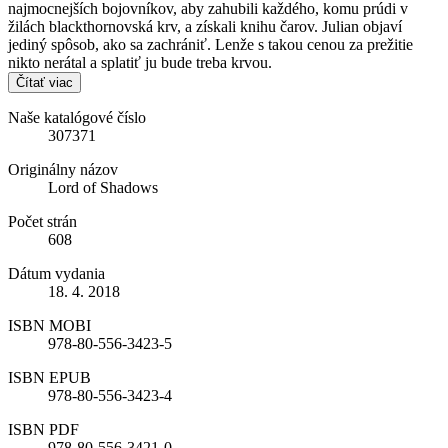
najmocnejších bojovníkov, aby zahubili každého, komu prúdi v
žilách blackthornovská krv, a získali knihu čarov. Julian objaví
jediný spôsob, ako sa zachrániť. Lenže s takou cenou za prežitie
nikto nerátal a splatiť ju bude treba krvou.
Čítať viac
Naše katalógové číslo
307371
Originálny názov
Lord of Shadows
Počet strán
608
Dátum vydania
18. 4. 2018
ISBN MOBI
978-80-556-3423-5
ISBN EPUB
978-80-556-3423-4
ISBN PDF
978-80-556-3421-0