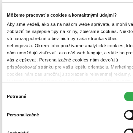
Viac informácií v
našich návodoch
Môžeme pracovať s cookies a kontaktnými údajmi?
Čeština, 2021
Aby sme vedeli, ako sa na našom webe správate, a mohli v
Ihneď na stiahnutie
zobraziť tie najlepšie tipy na knihy, zbierame cookies. Niekto
Máte čítačku, tablet alebo mobil? Stiahnite si do nich e-knihu:
sú naozaj potrebné a bez nich by naša stránka vôbec
budete ju mať hneď a ešte aj ušetríte život stromom. Viac
informácii o e-knihách
nájdete tu
.
nefungovala. Okrem toho používame analytické cookies, kto
nám umožňujú zisťovať, ako náš web funguje, a stále ho pre
11,49 €
vás zlepšovať. Personalizačné cookies nám dovoľujú
prispôsobovať stránku pre vašu lepšiu orientáciu. Marketing
Vložiť do košíka
cookies nám zas umožňujú zobrazenie relevantnej reklamy.
Niektoré údaje zdieľame aj s tretími stranami. Veľmi by nám
pomohlo, keby sme mohli používať všetky tieto cookies.
Výber
Ďakujeme!
Potrebné
súhlasu
Personalizačné