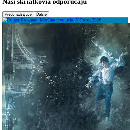
Naši škriatkovia odporúčajú
Predchádzajúce
Ďalšie