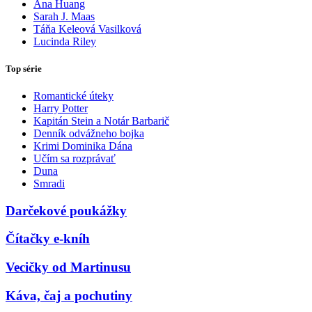
Ana Huang
Sarah J. Maas
Táňa Keleová Vasilková
Lucinda Riley
Top série
Romantické úteky
Harry Potter
Kapitán Stein a Notár Barbarič
Denník odvážneho bojka
Krimi Dominika Dána
Učím sa rozprávať
Duna
Smradi
Darčekové poukážky
Čítačky e-kníh
Vecičky od Martinusu
Káva, čaj a pochutiny