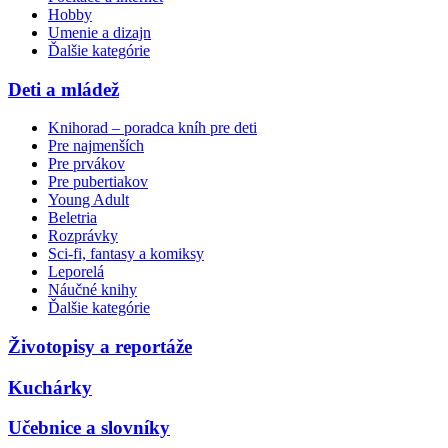
Hobby
Umenie a dizajn
Ďalšie kategórie
Deti a mládež
Knihorad – poradca kníh pre deti
Pre najmenších
Pre prvákov
Pre pubertiakov
Young Adult
Beletria
Rozprávky
Sci-fi, fantasy a komiksy
Leporelá
Náučné knihy
Ďalšie kategórie
Životopisy a reportáže
Kuchárky
Učebnice a slovníky