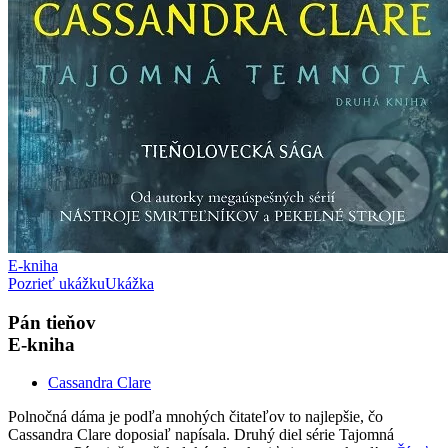
E-kniha
Pozrieť ukážku
Ukážka
Pán tieňov
E-kniha
Cassandra Clare
Polnočná dáma je podľa mnohých čitateľov to najlepšie, čo
Cassandra Clare doposiaľ napísala. Druhý diel série Tajomná