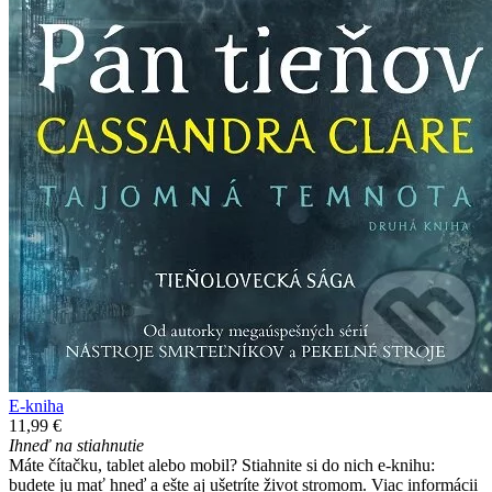
E-kniha
11,99 €
Ihneď na stiahnutie
Máte čítačku, tablet alebo mobil? Stiahnite si do nich e-knihu:
budete ju mať hneď a ešte aj ušetríte život stromom. Viac informácii