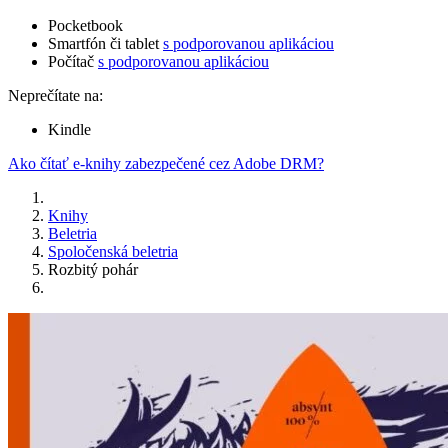
Pocketbook
Smartfón či tablet
s podporovanou aplikáciou
Počítač
s podporovanou aplikáciou
Neprečítate na:
Kindle
Ako čítať e-knihy zabezpečené cez Adobe DRM?
Knihy
Beletria
Spoločenská beletria
Rozbitý pohár