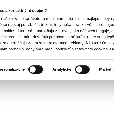
es a kontaktnými údajmi?
našom webe správate, a mohli vám zobraziť tie najlepšie tipy n
é sú naozaj potrebné a bez nich by naša stránka vôbec nefung
 cookies, ktoré nám umožňujú zisťovať, ako náš web funguje, a 
ačné cookies nám dovoľujú prispôsobovať stránku pre vašu lepši
zas umožňujú zobrazenie relevantnej reklamy. Niektoré údaje z
y nám pomohlo, keby sme mohli používať všetky tieto cookies. 
ersonalizačné
Analytické
Marketi