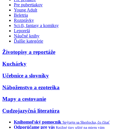
Pre pubertiakov
Young Adult
Beletria
Rozprávky
Sci-fi, fantasy a komiksy
Leporelá
Náučné knihy
Ďalšie kategórie
Životopisy a reportáže
Kuchárky
Učebnice a slovníky
Náboženstvo a ezoterika
Mapy a cestovanie
Cudzojazyčná literatúra
Knihomoľský pomocník
Spýtajte sa Sherlocka, čo čítať
Odporúčame pre vás
Knižné tipy ušité na mieru vám