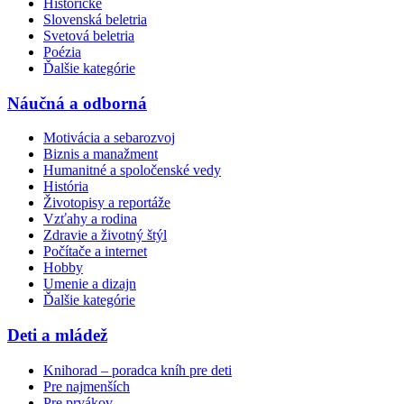
Historické
Slovenská beletria
Svetová beletria
Poézia
Ďalšie kategórie
Náučná a odborná
Motivácia a sebarozvoj
Biznis a manažment
Humanitné a spoločenské vedy
História
Životopisy a reportáže
Vzťahy a rodina
Zdravie a životný štýl
Počítače a internet
Hobby
Umenie a dizajn
Ďalšie kategórie
Deti a mládež
Knihorad – poradca kníh pre deti
Pre najmenších
Pre prvákov