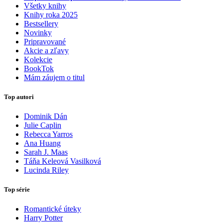
Všetky knihy
Knihy roka 2025
Bestsellery
Novinky
Pripravované
Akcie a zľavy
Kolekcie
BookTok
Mám záujem o titul
Top autori
Dominik Dán
Julie Caplin
Rebecca Yarros
Ana Huang
Sarah J. Maas
Táňa Keleová Vasilková
Lucinda Riley
Top série
Romantické úteky
Harry Potter