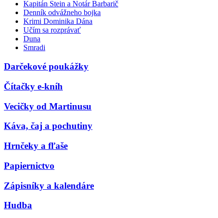
Kapitán Stein a Notár Barbarič
Denník odvážneho bojka
Krimi Dominika Dána
Učím sa rozprávať
Duna
Smradi
Darčekové poukážky
Čítačky e-kníh
Vecičky od Martinusu
Káva, čaj a pochutiny
Hrnčeky a fľaše
Papiernictvo
Zápisníky a kalendáre
Hudba