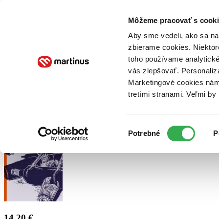
Doručenie
Kníhkupectvá
Knihovrátok
Poukážky
Knižný blog
Kontakt
Môžeme pracovať s cooki
Aby sme vedeli, ako sa na 
zbierame cookies. Niektor
E-knihy
Audioknihy
Hry
Filmy
Knihy
Doplnky
toho používame analytické
vás zlepšovať. Personaliz
Vyhľadávanie
Marketingové cookies nám 
tretími stranami. Veľmi b
Prihlásiť
Výber
Potrebné
P
súhlasu
14,20 €