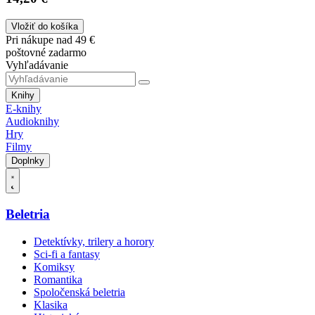
Vložiť do košíka
Pri nákupe nad 49 €
poštovné zadarmo
Vyhľadávanie
Knihy
E-knihy
Audioknihy
Hry
Filmy
Doplnky
Beletria
Detektívky, trilery a horory
Sci-fi a fantasy
Komiksy
Romantika
Spoločenská beletria
Klasika