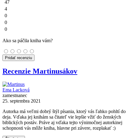
47
4
0
0
0
Ako sa páčila kniha vám?
Pridať recenziu
Recenzie Martinusákov
Ema Lacková
zamestnanec
25. septembra 2021
Autorka má veľmi dobrý štýl písania, ktorý vás ľahko pohltí do
deja. Vďaka jej knihám sa čitateľ vie lepšie vžiť do ženských
biblických postáv. Práve aj vďaka tejto výnimočnej autorkinej
schopnosti vás môže kniha, hlavne pri závere, rozplakať :)