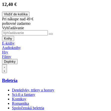
12,40 €
Vložiť do košíka
Pri nákupe nad 49 €
poštovné zadarmo
Vyhľadávanie
Knihy
E-knihy
Audioknihy
Hry
Filmy
Doplnky
Beletria
Detektívky, trilery a horory
Sci-fi a fantasy
Komiksy
Romantika
Spoločenská beletria