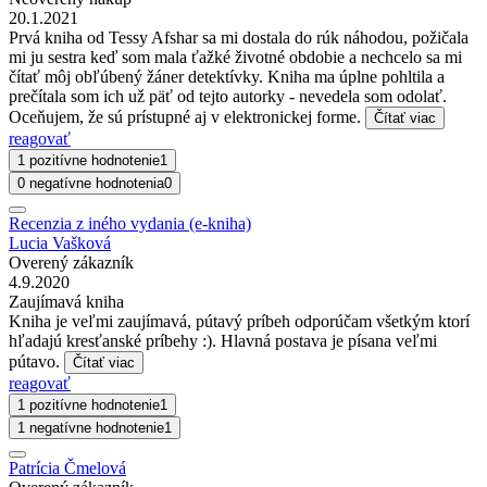
20.1.2021
Prvá kniha od Tessy Afshar sa mi dostala do rúk náhodou, požičala
mi ju sestra keď som mala ťažké životné obdobie a nechcelo sa mi
čítať môj obľúbený žáner detektívky. Kniha ma úplne pohltila a
prečítala som ich už päť od tejto autorky - nevedela som odolať.
Oceňujem, že sú prístupné aj v elektronickej forme.
Čítať viac
reagovať
1 pozitívne hodnotenie
1
0 negatívne hodnotenia
0
Recenzia z iného vydania (e-kniha)
Lucia Vašková
Overený zákazník
4.9.2020
Zaujímavá kniha
Kniha je veľmi zaujímavá, pútavý príbeh odporúčam všetkým ktorí
hľadajú kresťanské príbehy :). Hlavná postava je písana veľmi
pútavo.
Čítať viac
reagovať
1 pozitívne hodnotenie
1
1 negatívne hodnotenie
1
Patrícia Čmelová