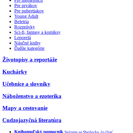
Pre najmenších
Pre prvákov
Pre pubertiakov
Young Adult
Beletria
Rozprávky
Sci-fi, fantasy a komiksy
Leporelá
Náučné knihy
Ďalšie kategórie
Životopisy a reportáže
Kuchárky
Učebnice a slovníky
Náboženstvo a ezoterika
Mapy a cestovanie
Cudzojazyčná literatúra
Knihomoľský pomocník
Spýtajte sa Sherlocka, čo čítať