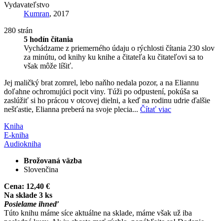
Vydavateľstvo
Kumran
, 2017
280 strán
5 hodín čítania
Vychádzame z priemerného údaju o rýchlosti čítania 230 slov
za minútu, od knihy ku knihe a čitateľa ku čitateľovi sa to
však môže líšiť.
Jej maličký brat zomrel, lebo naňho nedala pozor, a na Eliannu
doľahne ochromujúci pocit viny. Túži po odpustení, pokúša sa
zaslúžiť si ho prácou v otcovej dielni, a keď na rodinu udrie ďalšie
nešťastie, Elianna preberá na svoje plecia...
Čítať viac
Kniha
E-kniha
Audiokniha
Brožovaná väzba
Slovenčina
Cena:
12,40 €
Na sklade 3 ks
Posielame ihneď
Túto knihu máme síce aktuálne na sklade, máme však už iba