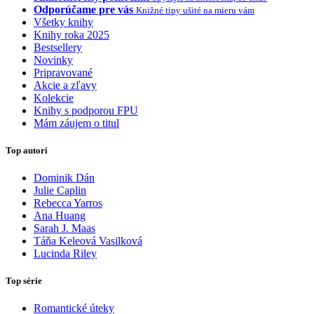
Odporúčame pre vás
Knižné tipy ušité na mieru vám
Všetky knihy
Knihy roka 2025
Bestsellery
Novinky
Pripravované
Akcie a zľavy
Kolekcie
Knihy s podporou FPU
Mám záujem o titul
Top autori
Dominik Dán
Julie Caplin
Rebecca Yarros
Ana Huang
Sarah J. Maas
Táňa Keleová Vasilková
Lucinda Riley
Top série
Romantické úteky