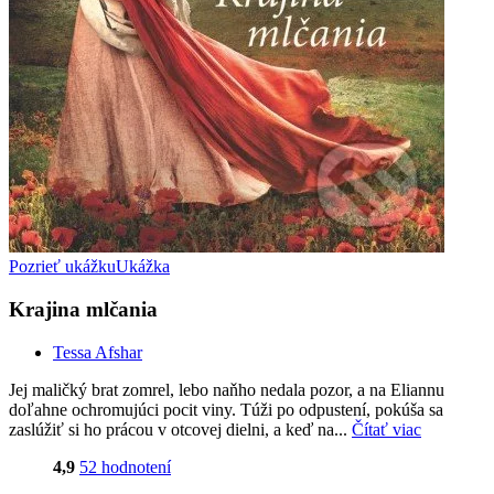
Pozrieť ukážku
Ukážka
Krajina mlčania
Tessa Afshar
Jej maličký brat zomrel, lebo naňho nedala pozor, a na Eliannu
doľahne ochromujúci pocit viny. Túži po odpustení, pokúša sa
zaslúžiť si ho prácou v otcovej dielni, a keď na...
Čítať viac
4,9
52 hodnotení