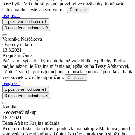
naše bytie. V knihe sú pekné, povzbudivé myšlienky, ktoré vaše
srdcia naplnia ešte väčšou vierou.
Čítať viac
reagovať
1 pozitívne hodnotenie
1
0 negatívne hodnotenia
0
Veronika Naščáková
Overený nákup
13.3.2021
Krajina mlčania
Páči sa mi spôsob, akým autorka oživuje biblické príbehy. Podľa
môjho názoru je Krajina mlčania najlepšia kniha Tessy Afsharovej.
"Zhltla" som ju počas jednej noci a musela som mať po ruke aj balík
vreckoviek... Určite odporúčam.
Čítať viac
reagovať
1 pozitívne hodnotenie
1
3 negatívne hodnotenia
3
Kamila
Neoverený nákup
16.2.2021
Tessa Afshar: Krajina mlčania
Keď som dostala darčekovú poukážku na nákup v Martinuse, hneď
som vedela, ktorú knihu si kúpim. Na túto autorku som si už dlho