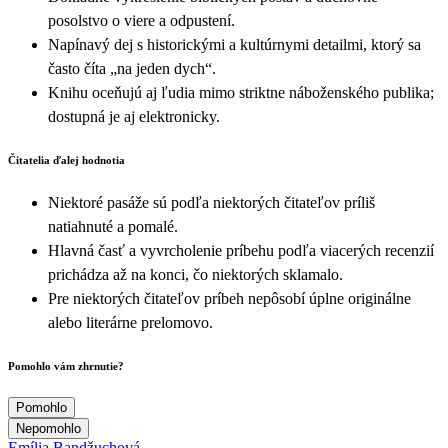
posolstvo o viere a odpustení.
Napínavý dej s historickými a kultúrnymi detailmi, ktorý sa
často číta „na jeden dych“.
Knihu oceňujú aj ľudia mimo striktne náboženského publika;
dostupná je aj elektronicky.
Čitatelia ďalej hodnotia
Niektoré pasáže sú podľa niektorých čitateľov príliš
natiahnuté a pomalé.
Hlavná časť a vyvrcholenie príbehu podľa viacerých recenzií
prichádza až na konci, čo niektorých sklamalo.
Pre niektorých čitateľov príbeh nepôsobí úplne originálne
alebo literárne prelomovo.
Pomohlo vám zhrnutie?
Pomohlo
Nepomohlo
Emília Bandžuchová