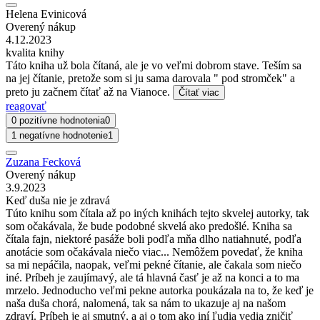
Helena Evinicová
Overený nákup
4.12.2023
kvalita knihy
Táto kniha už bola čítaná, ale je vo veľmi dobrom stave. Teším sa
na jej čítanie, pretože som si ju sama darovala " pod stromček" a
preto ju začnem čítať až na Vianoce.
Čítať viac
reagovať
0 pozitívne hodnotenia
0
1 negatívne hodnotenie
1
Zuzana Fecková
Overený nákup
3.9.2023
Keď duša nie je zdravá
Túto knihu som čítala až po iných knihách tejto skvelej autorky, tak
som očakávala, že bude podobné skvelá ako predošlé. Kniha sa
čítala fajn, niektoré pasáže boli podľa mňa dlho natiahnuté, podľa
anotácie som očakávala niečo viac... Nemôžem povedať, že kniha
sa mi nepáčila, naopak, veľmi pekné čítanie, ale čakala som niečo
iné. Príbeh je zaujímavý, ale tá hlavná časť je až na konci a to ma
mrzelo. Jednoducho veľmi pekne autorka poukázala na to, že keď je
naša duša chorá, nalomená, tak sa nám to ukazuje aj na našom
zdraví. Príbeh je aj smutný, a aj o tom ako iní ľudia vedia zničiť