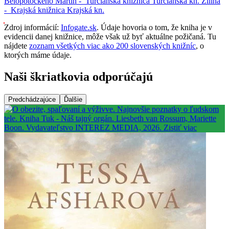
Belopotockého
Martin -
Turčianska knižnica
Turčianska kn.
Žilina
-
Krajská knižnica
Krajská kn.
Zdroj informácií:
Infogate.sk
. Údaje hovoria o tom, že kniha je v
evidencii danej knižnice, môže však už byť aktuálne požičaná. Tu
nájdete
zoznam všetkých viac ako 200 slovenských knižníc
, o
ktorých máme údaje.
Naši škriatkovia odporúčajú
Predchádzajúce
Ďalšie