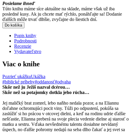
Posielame ihneď
Túto knihu máme síce aktuálne na sklade, máme však už iba
posledné kusy. Ak ju chcete mať rýchlo, ponáhľajte sa! Dodanie
ďalších môže trvať dlhšie, zvyčajne do šiestich dní.
Do košíka
Popis knihy
Podrobnosti
Recenzie
Vydavateľstvo
Viac o knihe
Pozrieť ukážku
Ukážka
#biblické príbehy
#oddanosť
#odvaha
Skôr než ju Ježiš nazval dcérou…
Skôr než sa potajomky dotkla jeho rúcha…
Jej maličký brat zomrel, lebo naňho nedala pozor, a na Eliannu
doľahne ochromujúci pocit viny. Túži po odpustení, pokúša sa
zaslúžiť si ho prácou v otcovej dielni, a keď na rodinu udrie ďalšie
nešťastie, Elianna preberá na svoje plecia vedenie dielne aj starosť o
matku a sestru. Vďaka nevšednému talentu dosiahne nevídaný
úspech, no ďalšie pohromy nedajú na seba dlho čakať a jej svet sa