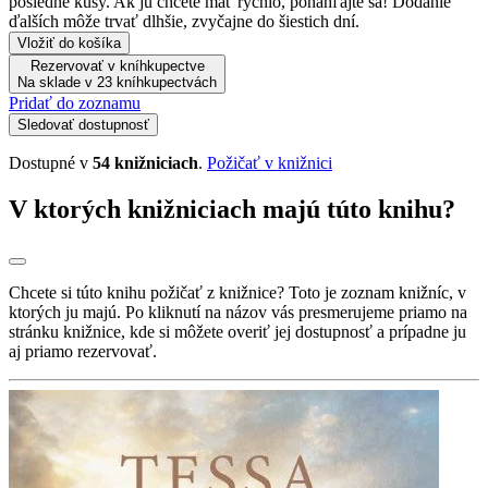
posledné kusy. Ak ju chcete mať rýchlo, ponáhľajte sa! Dodanie
ďalších môže trvať dlhšie, zvyčajne do šiestich dní.
Vložiť do košíka
Rezervovať v kníhkupectve
Na sklade v 23 kníhkupectvách
Pridať do zoznamu
Sledovať dostupnosť
Dostupné v
54 knižniciach
.
Požičať v knižnici
V ktorých knižniciach majú túto knihu?
Chcete si túto knihu požičať z knižnice? Toto je zoznam knižníc, v
ktorých ju majú. Po kliknutí na názov vás presmerujeme priamo na
stránku knižnice, kde si môžete overiť jej dostupnosť a prípadne ju
aj priamo rezervovať.