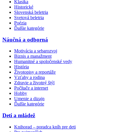
Klasika
Historické
Slovenská beletria
Svetová beletria
Poézia
Ďalšie kategórie
Náučná a odborná
Motivácia a sebarozvoj
Biznis a manažment
Humanitné a spoločenské vedy
História
Životopisy a reportáže
Vzťahy a rodina
Zdravie a životný štýl
Počítače a internet
Hobby
Umenie a dizajn
Ďalšie kategórie
Deti a mládež
Knihorad – poradca kníh pre deti