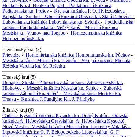
Henkela
Kn. J. Henkela
Poprad -
Podtatranská knižnica
Podtatranská kn.
Prešov -
Krajská knižnica P. O. Hviezdoslava
Krajská kn.
Smilno -
Obecná knižnica
Obecná kn.
Stará Ľubovňa -
Ľubovnianska knižnica
Ľubovnianska kn.
Svidník -
Podduklianska
knižnica
Podduklianska kn.
Veľký Šariš -
Mestská knižnica
Mestská kn.
Vranov nad Topľou -
Hornozemplínska knižnica
Hornozemplínska kn.
Trenčiansky kraj (3)
Prievidza -
Hornonitrianska knižnica
Hornonitrianska kn.
Púchov -
Mestská knižnica
Mestská kn.
Trenčín -
Verejná knižnica Michala
Rešetku
Verejná kn. M. Rešetku
Trnavský kraj (5)
Dunajská Streda -
Žitnoostrovská knižnica
Žitnoostrovská kn.
Hlohovec -
Mestská knižnica
Mestská kn.
Senica -
Záhorská
knižnica
Záhorská kn.
Sereď -
Mestská knižnica
Mestská kn.
Trnava -
Knižnica J. Fándlyho
Kn. J. Fándlyho
Žilinský kraj (6)
Čadca -
Kysucká knižnica
Kysucká kn.
Dolný Kubín -
Oravská
knižnica A. Habovštiaka
Oravská kn. A. Habovštiaka
Kysucké
Nové Mesto -
Mestská knižnica
Mestská kn.
Liptovský Mikuláš -
Liptovská knižnica G. F. Belopotockého
Liptovská kn. G. F.