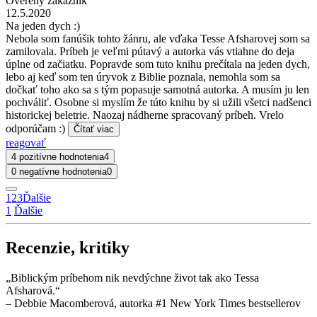
Overený zákazník
12.5.2020
Na jeden dych :)
Nebola som fanúšik tohto žánru, ale vďaka Tesse Afsharovej som sa
zamilovala. Príbeh je veľmi pútavý a autorka vás vtiahne do deja
úplne od začiatku. Popravde som tuto knihu prečítala na jeden dych,
lebo aj keď som ten úryvok z Biblie poznala, nemohla som sa
dočkať toho ako sa s tým popasuje samotná autorka. A musím ju len
pochváliť. Osobne si myslím že túto knihu by si užili všetci nadšenci
historickej beletrie. Naozaj nádherne spracovaný príbeh. Vrelo
odporúčam :)
Čítať viac
reagovať
4 pozitívne hodnotenia
4
0 negatívne hodnotenia
0
1
2
3
Ďalšie
1
Ďalšie
Recenzie, kritiky
„Biblickým príbehom nik nevdýchne život tak ako Tessa
Afsharová.“
– Debbie Macomberová, autorka #1 New York Times bestsellerov