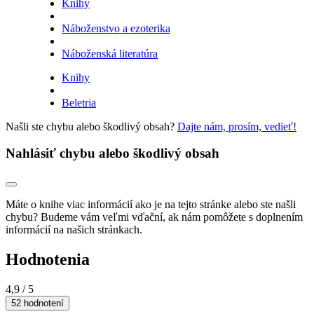
Knihy
Náboženstvo a ezoterika
Náboženská literatúra
Knihy
Beletria
Našli ste chybu alebo škodlivý obsah?
Dajte nám, prosím, vedieť!
Nahlásiť chybu alebo škodlivý obsah
Máte o knihe viac informácií ako je na tejto stránke alebo ste našli
chybu? Budeme vám veľmi vďační, ak nám pomôžete s doplnením
informácií na našich stránkach.
Hodnotenia
4,9
/ 5
52 hodnotení