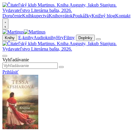
Doručenie
Kníhkupectvá
Knihovrátok
Poukážky
Knižný blog
Kontakt
E-knihy
Audioknihy
Hry
Filmy
Knihy
Doplnky
Vyhľadávanie
Prihlásiť