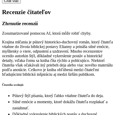
Čítať viac
Recenzie čitateľov
Zhrnutie recenzií
Zosumarizované pomocou AI, ktorá môže robiť chyby.
Krajina mlčania je pútavý historicko-duchovný román, ktorý čitateľa
vtiahne do života biblickej postavy Elianny a prináša silné emócie,
myšlienky o viere, odpustení a uzdravení. Mnoho recenzentov
ocenilo autorkin štýl, dôkladné vykreslenie postáv a historické
detaily, vďaka čomu sa kniha číta rýchlo a pohlcujúco. Niektorí
čitatelia však očakávali iný priebeh deja alebo viac nového materiálu
podľa anotácie. Celkovo je kniha obľúbená medzi čitateľmi
hľadajúcimi biblickú inšpiráciu aj medzi širším publikom.
Čitatelia oceňujú
Pútavý štýl písania, ktorý ľahko vtiahne čitateľa do deja.
Silné emócie a momenty, ktoré dokážu čitateľa rozplakať a
zasiahnuť.
Dôkladné vykreslenie biblických postáv a duchovné