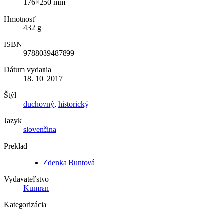
176×250 mm
Hmotnosť
432 g
ISBN
9788089487899
Dátum vydania
18. 10. 2017
Štýl
duchovný
,
historický
Jazyk
slovenčina
Preklad
Zdenka Buntová
Vydavateľstvo
Kumran
Kategorizácia