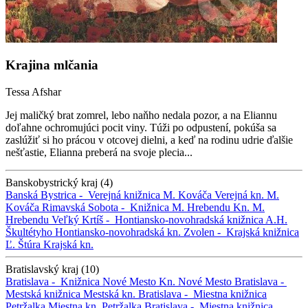
Krajina mlčania
Tessa Afshar
Jej maličký brat zomrel, lebo naňho nedala pozor, a na Eliannu
doľahne ochromujúci pocit viny. Túži po odpustení, pokúša sa
zaslúžiť si ho prácou v otcovej dielni, a keď na rodinu udrie ďalšie
nešťastie, Elianna preberá na svoje plecia...
Banskobystrický kraj (4)
Banská Bystrica -
Verejná knižnica M. Kováča
Verejná kn. M.
Kováča
Rimavská Sobota -
Knižnica M. Hrebendu
Kn. M.
Hrebendu
Veľký Krtíš -
Hontiansko-novohradská knižnica A.H.
Škultétyho
Hontiansko-novohradská kn.
Zvolen -
Krajská knižnica
Ľ. Štúra
Krajská kn.
Bratislavský kraj (10)
Bratislava -
Knižnica Nové Mesto
Kn. Nové Mesto
Bratislava -
Mestská knižnica
Mestská kn.
Bratislava -
Miestna knižnica
Petržalka
Miestna kn. Petržalka
Bratislava -
Miestna knižnica