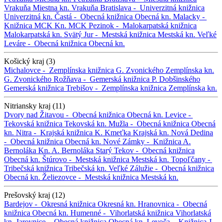
Vrakuňa
Miestna kn. Vrakuňa
Bratislava -
Univerzitná knižnica
Univerzitná kn.
Častá -
Obecná knižnica
Obecná kn.
Malacky -
Knižnica MCK
Kn. MCK
Pezinok -
Malokarpatská knižnica
Malokarpatská kn.
Svätý Jur -
Mestská knižnica
Mestská kn.
Veľké
Leváre -
Obecná knižnica
Obecná kn.
Košický kraj (3)
Michalovce -
Zemplínska knižnica G. Zvonického
Zemplínska kn.
G. Zvonického
Rožňava -
Gemerská knižnica P. Dobšinského
Gemerská knižnica
Trebišov -
Zemplínska knižnica
Zemplínska kn.
Nitriansky kraj (11)
Dvory nad Žitavou -
Obecná knižnica
Obecná kn.
Levice -
Tekovská knižnica
Tekovská kn.
Mužla -
Obecná knižnica
Obecná
kn.
Nitra -
Krajská knižnica K. Kmeťka
Krajská kn.
Nová Dedina
-
Obecná knižnica
Obecná kn.
Nové Zámky -
Knižnica A.
Bernoláka
Kn. A. Bernoláka
Starý Tekov -
Obecná knižnica
Obecná kn.
Štúrovo -
Mestská knižnica
Mestská kn.
Topoľčany -
Tribečská knižnica
Tribečská kn.
Veľké Zálužie -
Obecná knižnica
Obecná kn.
Želiezovce -
Mestská knižnica
Mestská kn.
Prešovský kraj (12)
Bardejov -
Okresná knižnica
Okresná kn.
Hranovnica -
Obecná
knižnica
Obecná kn.
Humenné -
Vihorlatská knižnica
Vihorlatská
kn.
Jarovnice -
Obecná knižnica
Obecná kn.
Levoča -
Knižnica J.