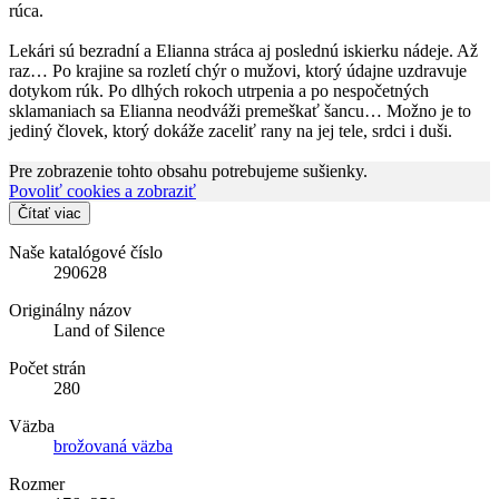
rúca.
Lekári sú bezradní a Elianna stráca aj poslednú iskierku nádeje. Až
raz… Po krajine sa rozletí chýr o mužovi, ktorý údajne uzdravuje
dotykom rúk. Po dlhých rokoch utrpenia a po nespočetných
sklamaniach sa Elianna neodváži premeškať šancu… Možno je to
jediný človek, ktorý dokáže zaceliť rany na jej tele, srdci i duši.
Pre zobrazenie tohto obsahu potrebujeme sušienky.
Povoliť cookies a zobraziť
Čítať viac
Naše katalógové číslo
290628
Originálny názov
Land of Silence
Počet strán
280
Väzba
brožovaná väzba
Rozmer