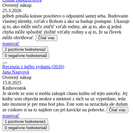
Overený nákup
25.3.2026
príbeh prináša krásne posolstvo o odpustení samej seba. Budovanie
vlastnej identity, vzťah s Bohom a ako sa buduje postupne. Ukazuje
aj to, ako môže niečo zničiť vzťah rodiny, ale aj to, ako aj jedná
chyba môže spôsobiť zložité vzťahy rodiny a aj to, že sa človek
môže obviňovať.
Čítať viac
reagovať
2 pozitívne hodnotenia
2
0 negatívne hodnotenia
0
Recenzia z iného vydania (2026)
Jana Nagyová
Overený nákup
15.8.2025
Knihovratok
Je skvele ze som si mohla zakupit citanu knihu od tejto autorky. Jej
knihy som objavila neskor a niektore z nich su uz vypredane, teda
tato moznost je pre mna bod plus. Este som sa nezacitala ale dufam
ze coskoro si na to najdem cas pri kavicke na pohovke.
Čítať viac
reagovať
1 pozitívne hodnotenie
1
0 negatívne hodnotenia
0