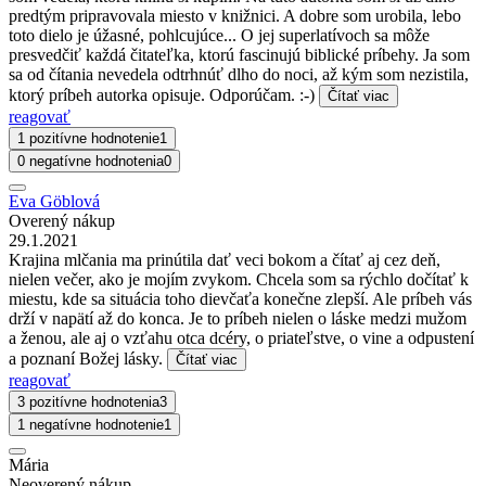
predtým pripravovala miesto v knižnici. A dobre som urobila, lebo
toto dielo je úžasné, pohlcujúce... O jej superlatívoch sa môže
presvedčiť každá čitateľka, ktorú fascinujú biblické príbehy. Ja som
sa od čítania nevedela odtrhnúť dlho do noci, až kým som nezistila,
ktorý príbeh autorka opisuje. Odporúčam. :-)
Čítať viac
reagovať
1 pozitívne hodnotenie
1
0 negatívne hodnotenia
0
Eva Göblová
Overený nákup
29.1.2021
Krajina mlčania ma prinútila dať veci bokom a čítať aj cez deň,
nielen večer, ako je mojím zvykom. Chcela som sa rýchlo dočítať k
miestu, kde sa situácia toho dievčaťa konečne zlepší. Ale príbeh vás
drží v napätí až do konca. Je to príbeh nielen o láske medzi mužom
a ženou, ale aj o vzťahu otca dcéry, o priateľstve, o vine a odpustení
a poznaní Božej lásky.
Čítať viac
reagovať
3 pozitívne hodnotenia
3
1 negatívne hodnotenie
1
Mária
Neoverený nákup