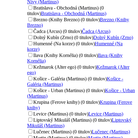
Nivy (Martinus)
Bratislava - Obchodná (Martinus) (0
titulov)
Bratislava - Obchodná (Martinus)
Brezno (Knihy Brezno) (0 titulov)
Brezno (Knihy
Brezno)
Čadca (Arcus) (0 titulov)
Čadca (Arcus)
Dolný Kubín (Zrno) (0 titulov)
Dolný Kubín (Zrno)
Humenné (Na korze) (0 titulov)
Humenné (Na
korze)
Ilava (Knihy Kornélia) (0 titulov)
Ilava (Knihy
Kornélia)
Kežmarok (Alter ego) (0 titulov)
Kežmarok (Alter
ego)
Košice - Galéria (Martinus) (0 titulov)
Košice -
Galéria (Martinus)
Košice - Urban (Martinus) (0 titulov)
Košice - Urban
(Martinus)
Krupina (Ferove knihy) (0 titulov)
Krupina (Ferove
knihy)
Levice (Martinus) (0 titulov)
Levice (Martinus)
Liptovský Mikuláš (Martinus) (0 titulov)
Liptovský
Mikuláš (Martinus)
Lučenec (Martinus) (0 titulov)
Lučenec (Martinus)
Martin (Martinus) (0 titulov)
Martin (Martinus)