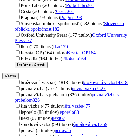
Porta Libri (201 titulov)
Porta Libri
201
Cesta (201 titulov)
Cesta
201
Pragma (193 titulov)
Pragma
193
Slovenská biblická spoločnosť (182 titulov)
Slovenská
biblická spoločnosť
182
Oxford University Press (177 titulov)
Oxford University
Press
177
Ikar (170 titulov)
Ikar
170
Krystal OP (164 titulov)
Krystal OP
164
Filokalia (164 titulov)
Filokalia
164
Ďalšie možnosti
Väzba
brožovaná väzba (14818 titulov)
brožovaná väzba
14818
pevná väzba (7527 titulov)
pevná väzba
7527
pevná väzba s prebalom (826 titulov)
pevná väzba s
prebalom
826
šitá väzba (477 titulov)
šitá väzba
477
leporelo (88 titulov)
leporelo
88
flexi (67 titulov)
flexi
67
špirálová väzba (59 titulov)
špirálová väzba
59
penová (5 titulov)
penová
5