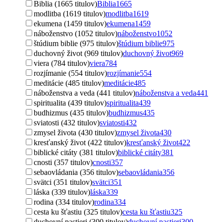
Biblia (1665 titulov)
Biblia
1665
modlitba (1619 titulov)
modlitba
1619
ekumena (1459 titulov)
ekumena
1459
náboženstvo (1052 titulov)
náboženstvo
1052
štúdium biblie (975 titulov)
štúdium biblie
975
duchovný život (969 titulov)
duchovný život
969
viera (784 titulov)
viera
784
rozjímanie (554 titulov)
rozjímanie
554
meditácie (485 titulov)
meditácie
485
náboženstva a veda (441 titulov)
náboženstva a veda
441
spiritualita (439 titulov)
spiritualita
439
budhizmus (435 titulov)
budhizmus
435
sviatosti (432 titulov)
sviatosti
432
zmysel života (430 titulov)
zmysel života
430
kresťanský život (422 titulov)
kresťanský život
422
biblické citáty (381 titulov)
biblické citáty
381
cnosti (357 titulov)
cnosti
357
sebaovládania (356 titulov)
sebaovládania
356
svätci (351 titulov)
svätci
351
láska (339 titulov)
láska
339
rodina (334 titulov)
rodina
334
cesta ku šťastiu (325 titulov)
cesta ku šťastiu
325
duchovní pastieri (300 titulov)
duchovní pastieri
300