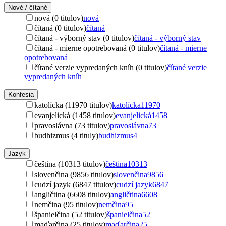
Nové / čítané
nová (0 titulov)
nová
čítaná (0 titulov)
čítaná
čítaná - výborný stav (0 titulov)
čítaná - výborný stav
čítaná - mierne opotrebovaná (0 titulov)
čítaná - mierne
opotrebovaná
čítané verzie vypredaných kníh (0 titulov)
čítané verzie
vypredaných kníh
Konfesia
katolícka (11970 titulov)
katolícka
11970
evanjelická (1458 titulov)
evanjelická
1458
pravoslávna (73 titulov)
pravoslávna
73
budhizmus (4 tituly)
budhizmus
4
Jazyk
čeština (10313 titulov)
čeština
10313
slovenčina (9856 titulov)
slovenčina
9856
cudzí jazyk (6847 titulov)
cudzí jazyk
6847
angličtina (6608 titulov)
angličtina
6608
nemčina (95 titulov)
nemčina
95
španielčina (52 titulov)
španielčina
52
maďarčina (25 titulov)
maďarčina
25