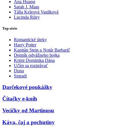
Ana Huang
Sarah J. Maas
Táňa Keleová Vasilková
Lucinda Riley
Top série
Romantické úteky
Harry Potter
Kapitán Stein a Notár Barbarič
Denník odvážneho bojka
Krimi Dominika Dána
Učím sa rozprávať
Duna
Smradi
Darčekové poukážky
Čítačky e-kníh
Vecičky od Martinusu
Káva, čaj a pochutiny