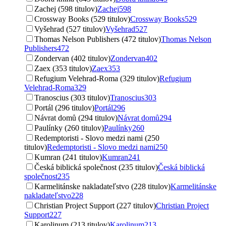
Zachej (598 titulov)
Zachej
598
Crossway Books (529 titulov)
Crossway Books
529
Vyšehrad (527 titulov)
Vyšehrad
527
Thomas Nelson Publishers (472 titulov)
Thomas Nelson
Publishers
472
Zondervan (402 titulov)
Zondervan
402
Zaex (353 titulov)
Zaex
353
Refugium Velehrad-Roma (329 titulov)
Refugium
Velehrad-Roma
329
Tranoscius (303 titulov)
Tranoscius
303
Portál (296 titulov)
Portál
296
Návrat domů (294 titulov)
Návrat domů
294
Paulínky (260 titulov)
Paulínky
260
Redemptoristi - Slovo medzi nami (250
titulov)
Redemptoristi - Slovo medzi nami
250
Kumran (241 titulov)
Kumran
241
Česká biblická společnost (235 titulov)
Česká biblická
společnost
235
Karmelitánske nakladateľstvo (228 titulov)
Karmelitánske
nakladateľstvo
228
Christian Project Support (227 titulov)
Christian Project
Support
227
Karolinum (213 titulov)
Karolinum
213