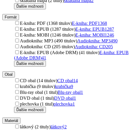
skladaná mapa (2 tituly)
skladaná mapa
2
Ďalšie možnosti
Formát
E-kniha: PDF (1368 titulov)
E-kniha: PDF
1368
E-kniha: EPUB (1287 titulov)
E-kniha: EPUB
1287
E-kniha: MOBI (1246 titulov)
E-kniha: MOBI
1246
Audiokniha: MP3 (490 titulov)
Audiokniha: MP3
490
Audiokniha: CD (205 titulov)
Audiokniha: CD
205
E-kniha: EPUB (Adobe DRM) (41 titulov)
E-kniha: EPUB
(Adobe DRM)
41
Ďalšie možnosti
Obal
CD obal (14 titulov)
CD obal
14
krabička (9 titulov)
krabička
9
Blu-ray obal (1 titul)
Blu-ray obal
1
DVD obal (1 titul)
DVD obal
1
plechovka (1 titul)
plechovka
1
Ďalšie možnosti
Materiál
látkový (2 tituly)
látkový
2