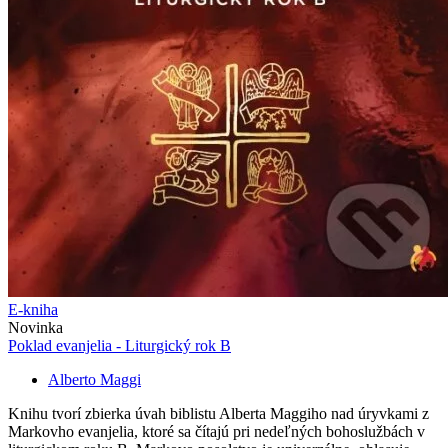
E-kniha
Novinka
Poklad evanjelia - Liturgický rok B
Alberto Maggi
Knihu tvorí zbierka úvah biblistu Alberta Maggiho nad úryvkami z
Markovho evanjelia, ktoré sa čítajú pri nedeľných bohoslužbách v