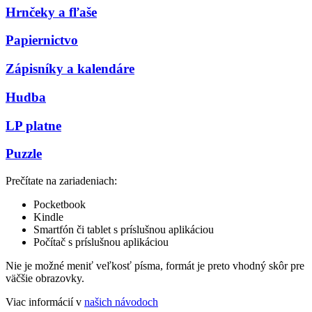
Hrnčeky a fľaše
Papiernictvo
Zápisníky a kalendáre
Hudba
LP platne
Puzzle
Prečítate na zariadeniach:
Pocketbook
Kindle
Smartfón či tablet s príslušnou aplikáciou
Počítač s príslušnou aplikáciou
Nie je možné meniť veľkosť písma, formát je preto vhodný skôr pre
väčšie obrazovky.
Viac informácií v
našich návodoch