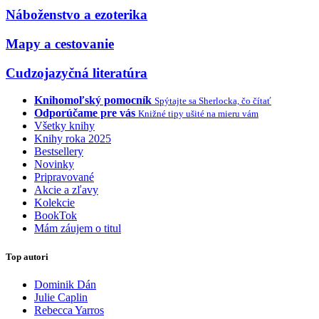
Náboženstvo a ezoterika
Mapy a cestovanie
Cudzojazyčná literatúra
Knihomoľský pomocník
Spýtajte sa Sherlocka, čo čítať
Odporúčame pre vás
Knižné tipy ušité na mieru vám
Všetky knihy
Knihy roka 2025
Bestsellery
Novinky
Pripravované
Akcie a zľavy
Kolekcie
BookTok
Mám záujem o titul
Top autori
Dominik Dán
Julie Caplin
Rebecca Yarros