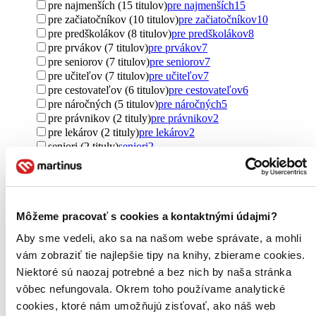
pre najmenších (15 titulov)
pre najmenších
15
pre začiatočníkov (10 titulov)
pre začiatočníkov
10
pre predškolákov (8 titulov)
pre predškolákov
8
pre prvákov (7 titulov)
pre prvákov
7
pre seniorov (7 titulov)
pre seniorov
7
pre učiteľov (7 titulov)
pre učiteľov
7
pre cestovateľov (6 titulov)
pre cestovateľov
6
pre náročných (5 titulov)
pre náročných
5
pre právnikov (2 tituly)
pre právnikov
2
pre lekárov (2 tituly)
pre lekárov
2
seniori (2 tituly)
seniori
2
pre podnikateľov (1 titul)
pre podnikateľov
1
Ďalšie možnosti
Pôvod
zahraničný (1811 titulov)
zahraničný
1811
Môžeme pracovať s cookies a kontaktnými údajmi?
Česko (1222 titulov)
Česko
1222
Aby sme vedeli, ako sa na našom webe správate, a mohli
Slovensko (1021 titulov)
Slovensko
1021
vám zobraziť tie najlepšie tipy na knihy, zbierame cookies.
Spojené štáty (602 titulov)
Spojené štáty
602
Taliansko (284 titulov)
Taliansko
284
Niektoré sú naozaj potrebné a bez nich by naša stránka
Spojené kráľovstvo (195 titulov)
Spojené kráľovstvo
195
vôbec nefungovala. Okrem toho používame analytické
Poľsko (118 titulov)
Poľsko
118
cookies, ktoré nám umožňujú zisťovať, ako náš web
Nemecko (101 titulov)
Nemecko
101