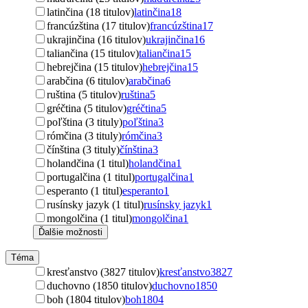
latinčina (18 titulov)
latinčina
18
francúzština (17 titulov)
francúzština
17
ukrajinčina (16 titulov)
ukrajinčina
16
taliančina (15 titulov)
taliančina
15
hebrejčina (15 titulov)
hebrejčina
15
arabčina (6 titulov)
arabčina
6
ruština (5 titulov)
ruština
5
gréčtina (5 titulov)
gréčtina
5
poľština (3 tituly)
poľština
3
rómčina (3 tituly)
rómčina
3
čínština (3 tituly)
čínština
3
holandčina (1 titul)
holandčina
1
portugalčina (1 titul)
portugalčina
1
esperanto (1 titul)
esperanto
1
rusínsky jazyk (1 titul)
rusínsky jazyk
1
mongolčina (1 titul)
mongolčina
1
Ďalšie možnosti
Téma
kresťanstvo (3827 titulov)
kresťanstvo
3827
duchovno (1850 titulov)
duchovno
1850
boh (1804 titulov)
boh
1804