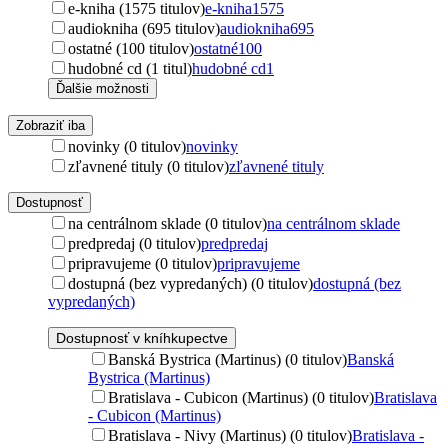
e-kniha (1575 titulov)
e-kniha
1575
audiokniha (695 titulov)
audiokniha
695
ostatné (100 titulov)
ostatné
100
hudobné cd (1 titul)
hudobné cd
1
Ďalšie možnosti
Zobraziť iba
novinky (0 titulov)
novinky
zľavnené tituly (0 titulov)
zľavnené tituly
Dostupnosť
na centrálnom sklade (0 titulov)
na centrálnom sklade
predpredaj (0 titulov)
predpredaj
pripravujeme (0 titulov)
pripravujeme
dostupná (bez vypredaných) (0 titulov)
dostupná (bez
vypredaných)
Dostupnosť v kníhkupectve
Banská Bystrica (Martinus) (0 titulov)
Banská
Bystrica (Martinus)
Bratislava - Cubicon (Martinus) (0 titulov)
Bratislava
- Cubicon (Martinus)
Bratislava - Nivy (Martinus) (0 titulov)
Bratislava -