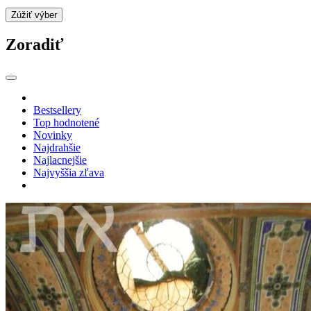
Zúžiť výber
Zoradiť
Bestsellery
Top hodnotené
Novinky
Najdrahšie
Najlacnejšie
Najvyššia zľava