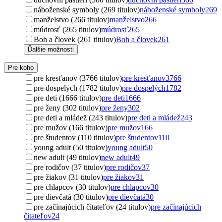
náboženské symboly (269 titulov)
náboženské symboly
269
manželstvo (266 titulov)
manželstvo
266
múdrosť (265 titulov)
múdrosť
265
Boh a človek (261 titulov)
Boh a človek
261
Ďalšie možnosti
Pre koho
pre kresťanov (3766 titulov)
pre kresťanov
3766
pre dospelých (1782 titulov)
pre dospelých
1782
pre deti (1666 titulov)
pre deti
1666
pre ženy (302 titulov)
pre ženy
302
pre deti a mládež (243 titulov)
pre deti a mládež
243
pre mužov (166 titulov)
pre mužov
166
pre študentov (110 titulov)
pre študentov
110
young adult (50 titulov)
young adult
50
new adult (49 titulov)
new adult
49
pre rodičov (37 titulov)
pre rodičov
37
pre žiakov (31 titulov)
pre žiakov
31
pre chlapcov (30 titulov)
pre chlapcov
30
pre dievčatá (30 titulov)
pre dievčatá
30
pre začínajúcich čitateľov (24 titulov)
pre začínajúcich
čitateľov
24