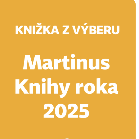
Doručenie
Kníhkupectvá
Knihovrátok
Poukážky
Knižný blog
Kontakt
E-knihy
Audioknihy
Hry
Filmy
Knihy
Doplnky
Vyhľadávanie
Prihlásiť
Vyhľadávanie
Knihy
E-knihy
Audioknihy
Hry
Filmy
Doplnky