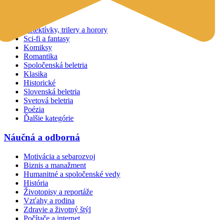
Beletria
Detektívky, trilery a horory
Sci-fi a fantasy
Komiksy
Romantika
Spoločenská beletria
Klasika
Historické
Slovenská beletria
Svetová beletria
Poézia
Ďalšie kategórie
Náučná a odborná
Motivácia a sebarozvoj
Biznis a manažment
Humanitné a spoločenské vedy
História
Životopisy a reportáže
Vzťahy a rodina
Zdravie a životný štýl
Počítače a internet