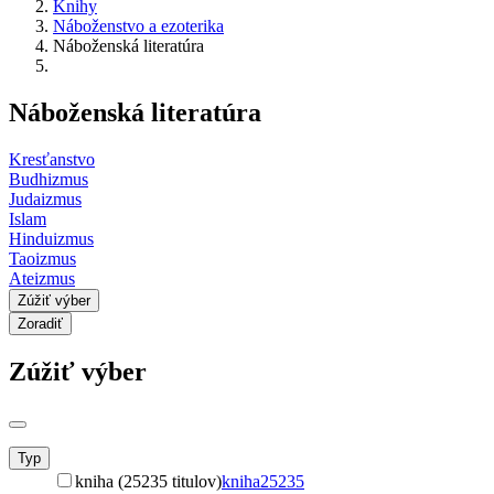
Knihy
Náboženstvo a ezoterika
Náboženská literatúra
Náboženská literatúra
Kresťanstvo
Budhizmus
Judaizmus
Islam
Hinduizmus
Taoizmus
Ateizmus
Zúžiť výber
Zoradiť
Zúžiť výber
Typ
kniha (25235 titulov)
kniha
25235