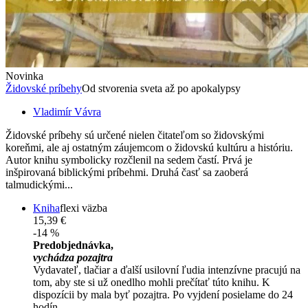
Novinka
Židovské príbehy
Od stvorenia sveta až po apokalypsy
Vladimír Vávra
Židovské príbehy sú určené nielen čitateľom so židovskými
koreňmi, ale aj ostatným záujemcom o židovskú kultúru a históriu.
Autor knihu symbolicky rozčlenil na sedem častí. Prvá je
inšpirovaná biblickými príbehmi. Druhá časť sa zaoberá
talmudickými...
Kniha
flexi väzba
15,39 €
-14 %
Predobjednávka,
vychádza pozajtra
Vydavateľ, tlačiar a ďalší usilovní ľudia intenzívne pracujú na
tom, aby ste si už onedlho mohli prečítať túto knihu. K
dispozícii by mala byť pozajtra. Po vyjdení posielame do 24
hodín.