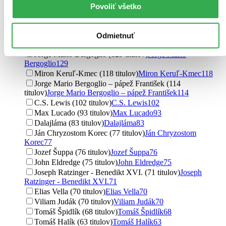
Ďalšie možnosti
Povoliť všetko
Autor
Anselm Grün (190 titulov)
Anselm Grün
190
Odmietnuť
Bruno Ferrero (170 titulov)
Bruno Ferrero
170
Jorge Mario Bergoglio (129 titulov)
Jorge Mario
Bergoglio
129
Miron Keruľ-Kmec (118 titulov)
Miron Keruľ-Kmec
118
Jorge Mario Bergoglio – pápež František (114
titulov)
Jorge Mario Bergoglio – pápež František
114
C.S. Lewis (102 titulov)
C.S. Lewis
102
Max Lucado (93 titulov)
Max Lucado
93
Dalajláma (83 titulov)
Dalajláma
83
Ján Chryzostom Korec (77 titulov)
Ján Chryzostom
Korec
77
Jozef Šuppa (76 titulov)
Jozef Šuppa
76
John Eldredge (75 titulov)
John Eldredge
75
Joseph Ratzinger - Benedikt XVI. (71 titulov)
Joseph
Ratzinger - Benedikt XVI.
71
Elias Vella (70 titulov)
Elias Vella
70
Viliam Judák (70 titulov)
Viliam Judák
70
Tomáš Špidlík (68 titulov)
Tomáš Špidlík
68
Tomáš Halík (63 titulov)
Tomáš Halík
63