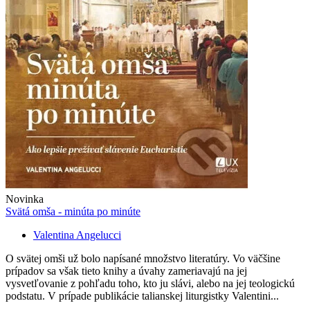
Novinka
Svätá omša - minúta po minúte
Valentina Angelucci
O svätej omši už bolo napísané množstvo literatúry. Vo väčšine
prípadov sa však tieto knihy a úvahy zameriavajú na jej
vysvetľovanie z pohľadu toho, kto ju slávi, alebo na jej teologickú
podstatu. V prípade publikácie talianskej liturgistky Valentini...