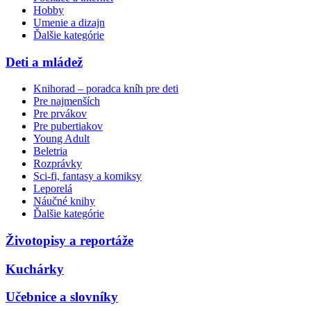
Hobby
Umenie a dizajn
Ďalšie kategórie
Deti a mládež
Knihorad – poradca kníh pre deti
Pre najmenších
Pre prvákov
Pre pubertiakov
Young Adult
Beletria
Rozprávky
Sci-fi, fantasy a komiksy
Leporelá
Náučné knihy
Ďalšie kategórie
Životopisy a reportáže
Kuchárky
Učebnice a slovníky