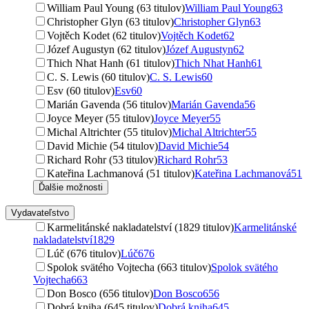
William Paul Young (63 titulov)
William Paul Young
63
Christopher Glyn (63 titulov)
Christopher Glyn
63
Vojtěch Kodet (62 titulov)
Vojtěch Kodet
62
Józef Augustyn (62 titulov)
Józef Augustyn
62
Thich Nhat Hanh (61 titulov)
Thich Nhat Hanh
61
C. S. Lewis (60 titulov)
C. S. Lewis
60
Esv (60 titulov)
Esv
60
Marián Gavenda (56 titulov)
Marián Gavenda
56
Joyce Meyer (55 titulov)
Joyce Meyer
55
Michal Altrichter (55 titulov)
Michal Altrichter
55
David Michie (54 titulov)
David Michie
54
Richard Rohr (53 titulov)
Richard Rohr
53
Kateřina Lachmanová (51 titulov)
Kateřina Lachmanová
51
Ďalšie možnosti
Vydavateľstvo
Karmelitánské nakladatelství (1829 titulov)
Karmelitánské
nakladatelství
1829
Lúč (676 titulov)
Lúč
676
Spolok svätého Vojtecha (663 titulov)
Spolok svätého
Vojtecha
663
Don Bosco (656 titulov)
Don Bosco
656
Dobrá kniha (645 titulov)
Dobrá kniha
645