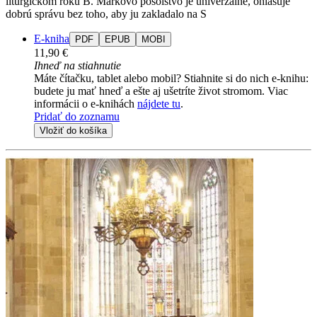
liturgickom roku B. Markovo posolstvo je univerzálne, ohlasuje
dobrú správu bez toho, aby ju zakladalo na S
E-kniha
PDF
EPUB
MOBI
11,90 €
Ihneď na stiahnutie
Máte čítačku, tablet alebo mobil? Stiahnite si do nich e-knihu:
budete ju mať hneď a ešte aj ušetríte život stromom. Viac
informácii o e-knihách
nájdete tu
.
Pridať do zoznamu
Vložiť do košíka