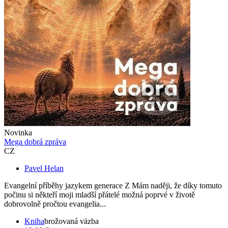
Novinka
Mega dobrá zpráva
CZ
Pavel Helan
Evangelní příběhy jazykem generace Z Mám naději, že díky tomuto
počinu si někteří moji mladší přátelé možná poprvé v životě
dobrovolně pročtou evangelia...
Kniha
brožovaná väzba