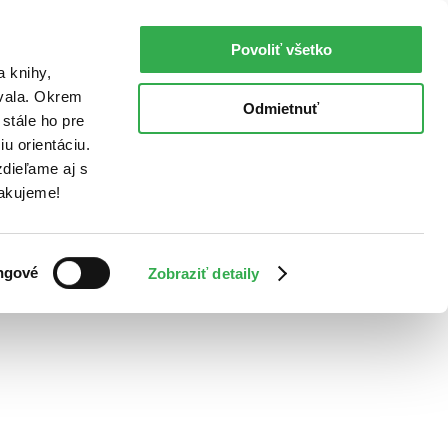
Povoliť všetko
a knihy,
ovala. Okrem
Odmietnuť
stále ho pre
u orientáciu.
dieľame aj s
Ďakujeme!
ngové
Zobraziť detaily