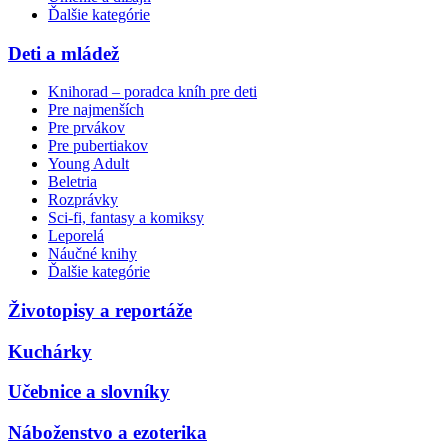
Ďalšie kategórie
Deti a mládež
Knihorad – poradca kníh pre deti
Pre najmenších
Pre prvákov
Pre pubertiakov
Young Adult
Beletria
Rozprávky
Sci-fi, fantasy a komiksy
Leporelá
Náučné knihy
Ďalšie kategórie
Životopisy a reportáže
Kuchárky
Učebnice a slovníky
Náboženstvo a ezoterika