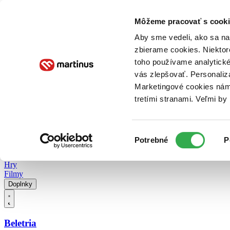
Doručenie
Kníhkupectvá
Knihovrátok
Poukážky
Knižný blog
Kontakt
Môžeme pracovať s cooki
Aby sme vedeli, ako sa na 
zbierame cookies. Niektor
E-knihy
Audioknihy
Hry
Filmy
Knihy
Doplnky
toho používame analytické
vás zlepšovať. Personaliz
Vyhľadávanie
Marketingové cookies nám 
tretími stranami. Veľmi b
Prihlásiť
Vyhľadávanie
Výber
Knihy
Potrebné
P
súhlasu
E-knihy
Audioknihy
Hry
Filmy
Doplnky
Beletria