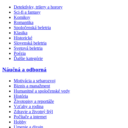
Detektívky, trilery a horory
Sci-fi a fantasy
Komiksy
Romantika
Spoločenská beletria
Klasika
Historické
Slovenská beletria
Svetová beletria
Poézia
Ďalšie kategórie
Náučná a odborná
Motivácia a sebarozvoj
Biznis a manažment
Humanitné a spoločenské vedy
História
Životopisy a reportáže
Vzťahy a rodina
Zdravie a životný štýl
Počítače a internet
Hobby
Umenie a dizajn