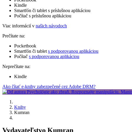
Kindle
Smartfón či tablet s príslušnou aplikáciou
Počítač s príslušnou aplikáciou
Viac informácií v
našich návodoch
Prečítate na:
Pocketbook
Smartfón či tablet
s podporovanou aplikáciou
Počítač
s podporovanou aplikáciou
Neprečítate na:
Kindle
Ako čítať e-knihy zabezpečené cez Adobe DRM?
Knihy
Kumran
Vydavateľstvo Kumran