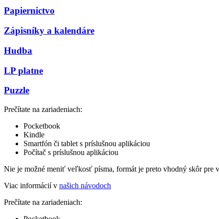
Papiernictvo
Zápisníky a kalendáre
Hudba
LP platne
Puzzle
Prečítate na zariadeniach:
Pocketbook
Kindle
Smartfón či tablet s príslušnou aplikáciou
Počítač s príslušnou aplikáciou
Nie je možné meniť veľkosť písma, formát je preto vhodný skôr pre 
Viac informácií v
našich návodoch
Prečítate na zariadeniach:
Pocketbook