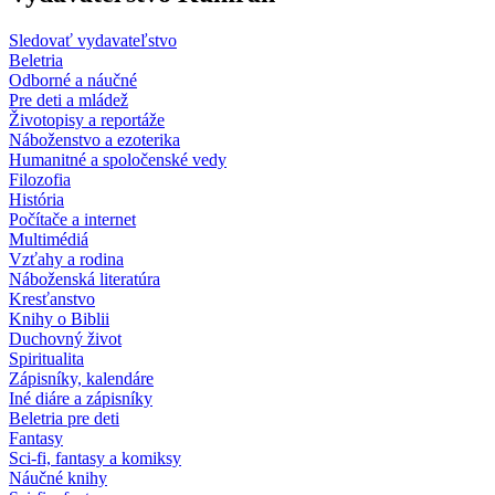
Sledovať vydavateľstvo
Beletria
Odborné a náučné
Pre deti a mládež
Životopisy a reportáže
Náboženstvo a ezoterika
Humanitné a spoločenské vedy
Filozofia
História
Počítače a internet
Multimédiá
Vzťahy a rodina
Náboženská literatúra
Kresťanstvo
Knihy o Biblii
Duchovný život
Spiritualita
Zápisníky, kalendáre
Iné diáre a zápisníky
Beletria pre deti
Fantasy
Sci-fi, fantasy a komiksy
Náučné knihy