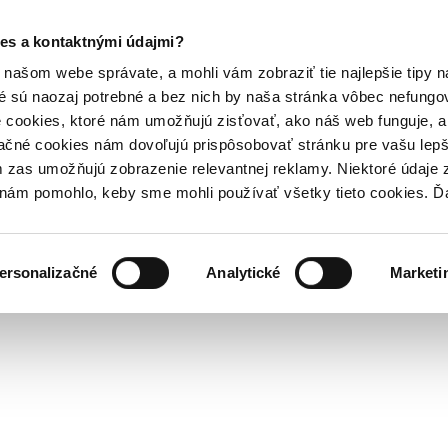
es a kontaktnými údajmi?
našom webe správate, a mohli vám zobraziť tie najlepšie tipy n
é sú naozaj potrebné a bez nich by naša stránka vôbec nefung
 cookies, ktoré nám umožňujú zisťovať, ako náš web funguje, a 
ačné cookies nám dovoľujú prispôsobovať stránku pre vašu lepši
zas umožňujú zobrazenie relevantnej reklamy. Niektoré údaje z
y nám pomohlo, keby sme mohli používať všetky tieto cookies. 
ersonalizačné
Analytické
Marketi