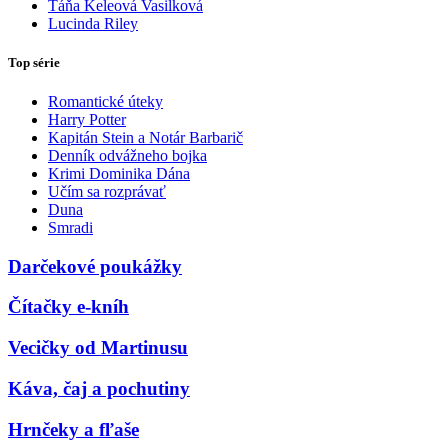
Táňa Keleová Vasilková
Lucinda Riley
Top série
Romantické úteky
Harry Potter
Kapitán Stein a Notár Barbarič
Denník odvážneho bojka
Krimi Dominika Dána
Učím sa rozprávať
Duna
Smradi
Darčekové poukážky
Čítačky e-kníh
Vecičky od Martinusu
Káva, čaj a pochutiny
Hrnčeky a fľaše