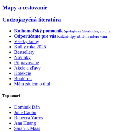
Mapy a cestovanie
Cudzojazyčná literatúra
Knihomoľský pomocník
Spýtajte sa Sherlocka, čo čítať
Odporúčame pre vás
Knižné tipy ušité na mieru vám
Všetky knihy
Knihy roka 2025
Bestsellery
Novinky
Pripravované
Akcie a zľavy
Kolekcie
BookTok
Mám záujem o titul
Top autori
Dominik Dán
Julie Caplin
Rebecca Yarros
Ana Huang
Sarah J. Maas