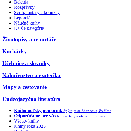
Beletria
Rozprávky
Sci-fi, fantasy a komiksy
Leporelá
Náučné knihy
Ďalšie kategórie
Životopisy a reportáže
Kuchárky
Učebnice a slovníky
Náboženstvo a ezoterika
Mapy a cestovanie
Cudzojazyčná literatúra
Knihomoľský pomocník
Spýtajte sa Sherlocka, čo čítať
Odporúčame pre vás
Knižné tipy ušité na mieru vám
Všetky knihy
Knihy roka 2025