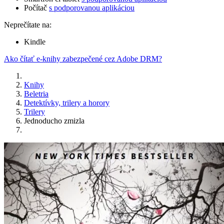
Počítač
s podporovanou aplikáciou
Neprečítate na:
Kindle
Ako čítať e-knihy zabezpečené cez Adobe DRM?
Knihy
Beletria
Detektívky, trilery a horory
Trilery
Jednoducho zmizla