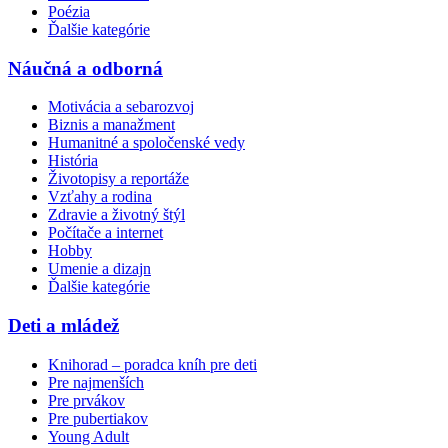
Poézia
Ďalšie kategórie
Náučná a odborná
Motivácia a sebarozvoj
Biznis a manažment
Humanitné a spoločenské vedy
História
Životopisy a reportáže
Vzťahy a rodina
Zdravie a životný štýl
Počítače a internet
Hobby
Umenie a dizajn
Ďalšie kategórie
Deti a mládež
Knihorad – poradca kníh pre deti
Pre najmenších
Pre prvákov
Pre pubertiakov
Young Adult