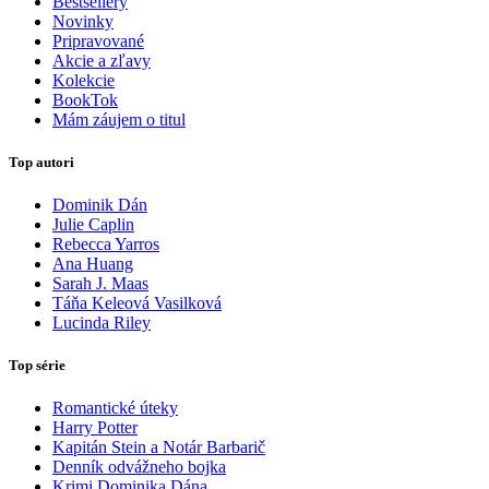
Bestsellery
Novinky
Pripravované
Akcie a zľavy
Kolekcie
BookTok
Mám záujem o titul
Top autori
Dominik Dán
Julie Caplin
Rebecca Yarros
Ana Huang
Sarah J. Maas
Táňa Keleová Vasilková
Lucinda Riley
Top série
Romantické úteky
Harry Potter
Kapitán Stein a Notár Barbarič
Denník odvážneho bojka
Krimi Dominika Dána