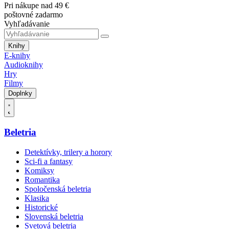
Pri nákupe nad 49 €
poštovné zadarmo
Vyhľadávanie
Knihy
E-knihy
Audioknihy
Hry
Filmy
Doplnky
Beletria
Detektívky, trilery a horory
Sci-fi a fantasy
Komiksy
Romantika
Spoločenská beletria
Klasika
Historické
Slovenská beletria
Svetová beletria