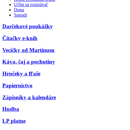
Učím sa rozprávať
Duna
Smradi
Darčekové poukážky
Čítačky e-kníh
Vecičky od Martinusu
Káva, čaj a pochutiny
Hrnčeky a fľaše
Papiernictvo
Zápisníky a kalendáre
Hudba
LP platne