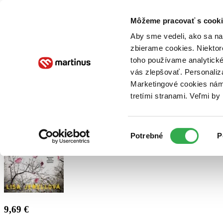
Doručenie
Kníhkupectvá
Knihovrátok
Poukážky
Knižný blog
Kontakt
Môžeme pracovať s cooki
Aby sme vedeli, ako sa na 
zbierame cookies. Niektor
E-knihy
Audioknihy
Hry
Filmy
Knihy
Doplnky
toho používame analytické
vás zlepšovať. Personaliz
Vyhľadávanie
Marketingové cookies nám 
tretími stranami. Veľmi b
Prihlásiť
Výber
Potrebné
P
súhlasu
9,69 €