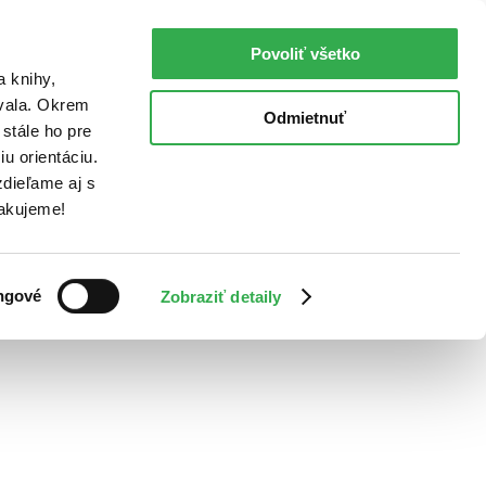
Povoliť všetko
a knihy,
ovala. Okrem
Odmietnuť
stále ho pre
u orientáciu.
dieľame aj s
Ďakujeme!
ngové
Zobraziť detaily