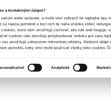
es a kontaktnými údajmi?
našom webe správate, a mohli vám zobraziť tie najlepšie tipy n
é sú naozaj potrebné a bez nich by naša stránka vôbec nefung
 cookies, ktoré nám umožňujú zisťovať, ako náš web funguje, a 
ačné cookies nám dovoľujú prispôsobovať stránku pre vašu lepši
zas umožňujú zobrazenie relevantnej reklamy. Niektoré údaje z
y nám pomohlo, keby sme mohli používať všetky tieto cookies. 
ersonalizačné
Analytické
Marketi