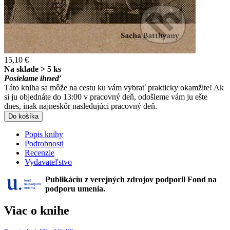
15,10 €
Na sklade > 5 ks
Posielame ihneď
Táto kniha sa môže na cestu ku vám vybrať prakticky okamžite! Ak
si ju objednáte do 13:00 v pracovný deň, odošleme vám ju ešte
dnes, inak najneskôr nasledujúci pracovný deň.
Do košíka
Popis knihy
Podrobnosti
Recenzie
Vydavateľstvo
Publikáciu z verejných zdrojov podporil Fond na
podporu umenia.
Viac o knihe