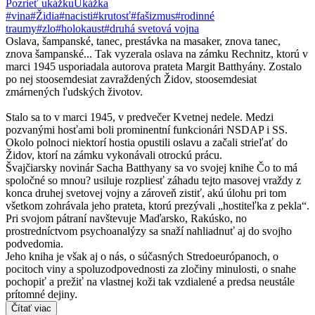
Pozrieť ukážku
Ukážka
#vina
#Židia
#nacisti
#krutosť
#fašizmus
#rodinné
traumy
#zlo
#holokaust
#druhá svetová vojna
Oslava, šampanské, tanec, prestávka na masaker, znova tanec,
znova šampanské... Tak vyzerala oslava na zámku Rechnitz, ktorú v
marci 1945 usporiadala autorova prateta Margit Batthyány. Zostalo
po nej stoosemdesiat zavraždených Židov, stoosemdesiat
zmárnených ľudských životov.
Stalo sa to v marci 1945, v predvečer Kvetnej nedele. Medzi
pozvanými hosťami boli prominentní funkcionári NSDAP i SS.
Okolo polnoci niektorí hostia opustili oslavu a začali strieľať do
Židov, ktorí na zámku vykonávali otrockú prácu.
Švajčiarsky novinár Sacha Batthyany sa vo svojej knihe Čo to má
spoločné so mnou? usiluje rozpliesť záhadu tejto masovej vraždy z
konca druhej svetovej vojny a zároveň zistiť, akú úlohu pri tom
všetkom zohrávala jeho prateta, ktorú prezývali „hostiteľka z pekla“.
Pri svojom pátraní navštevuje Maďarsko, Rakúsko, no
prostredníctvom psychoanalýzy sa snaží nahliadnuť aj do svojho
podvedomia.
Jeho kniha je však aj o nás, o súčasných Stredoeurópanoch, o
pocitoch viny a spoluzodpovednosti za zločiny minulosti, o snahe
pochopiť a prežiť na vlastnej koži tak vzdialené a predsa neustále
prítomné dejiny.
Čítať viac