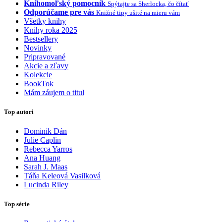
Knihomoľský pomocník
Spýtajte sa Sherlocka, čo čítať
Odporúčame pre vás
Knižné tipy ušité na mieru vám
Všetky knihy
Knihy roka 2025
Bestsellery
Novinky
Pripravované
Akcie a zľavy
Kolekcie
BookTok
Mám záujem o titul
Top autori
Dominik Dán
Julie Caplin
Rebecca Yarros
Ana Huang
Sarah J. Maas
Táňa Keleová Vasilková
Lucinda Riley
Top série