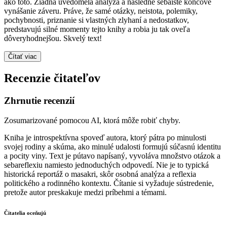
ako toto. Žiadna uvedomelá analýza a následne sebaisté koncové
vynášanie záveru. Práve, že samé otázky, neistota, polemiky,
pochybnosti, priznanie si vlastných zlyhaní a nedostatkov,
predstavujú silné momenty tejto knihy a robia ju tak oveľa
dôveryhodnejšou. Skvelý text!
Čítať viac
Recenzie čitateľov
Zhrnutie recenzií
Zosumarizované pomocou AI, ktorá môže robiť chyby.
Kniha je introspektívna spoveď autora, ktorý pátra po minulosti
svojej rodiny a skúma, ako minulé udalosti formujú súčasnú identitu
a pocity viny. Text je pútavo napísaný, vyvoláva množstvo otázok a
sebareflexiu namiesto jednoduchých odpovedí. Nie je to typická
historická reportáž o masakri, skôr osobná analýza a reflexia
politického a rodinného kontextu. Čítanie si vyžaduje sústredenie,
pretože autor preskakuje medzi príbehmi a témami.
Čitatelia oceňujú