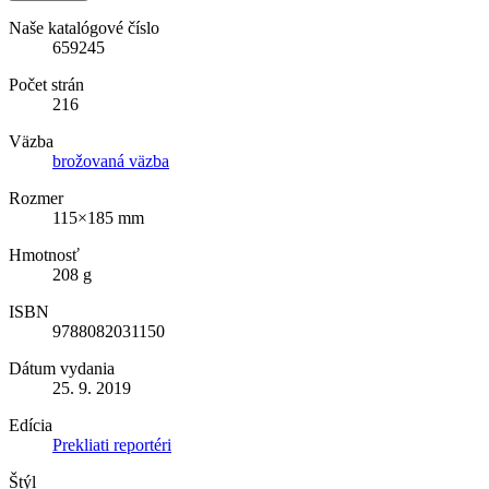
Naše katalógové číslo
659245
Počet strán
216
Väzba
brožovaná väzba
Rozmer
115×185 mm
Hmotnosť
208 g
ISBN
9788082031150
Dátum vydania
25. 9. 2019
Edícia
Prekliati reportéri
Štýl