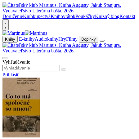
Doručenie
Kníhkupectvá
Knihovrátok
Poukážky
Knižný blog
Kontakt
E-knihy
Audioknihy
Hry
Filmy
Knihy
Doplnky
Vyhľadávanie
Prihlásiť