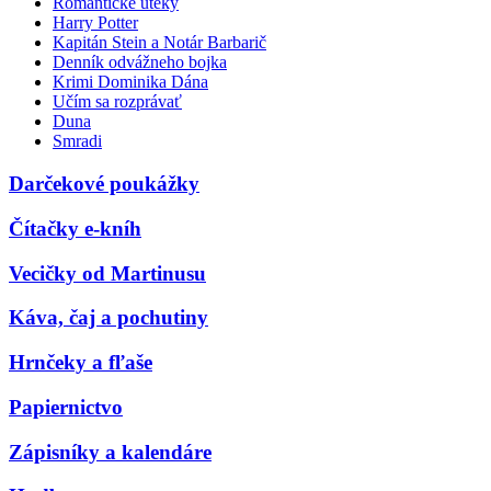
Romantické úteky
Harry Potter
Kapitán Stein a Notár Barbarič
Denník odvážneho bojka
Krimi Dominika Dána
Učím sa rozprávať
Duna
Smradi
Darčekové poukážky
Čítačky e-kníh
Vecičky od Martinusu
Káva, čaj a pochutiny
Hrnčeky a fľaše
Papiernictvo
Zápisníky a kalendáre