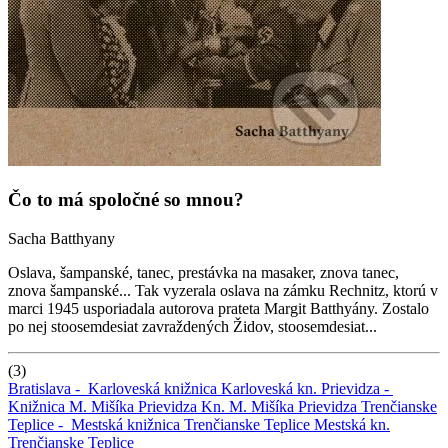
Čo to má spoločné so mnou?
Sacha Batthyany
Oslava, šampanské, tanec, prestávka na masaker, znova tanec,
znova šampanské... Tak vyzerala oslava na zámku Rechnitz, ktorú v
marci 1945 usporiadala autorova prateta Margit Batthyány. Zostalo
po nej stoosemdesiat zavraždených Židov, stoosemdesiat...
(3)
Bratislava -
Karloveská knižnica
Karloveská kn.
Prievidza -
Knižnica M. Mišíka Prievidza
Kn. M. Mišíka Prievidza
Trenčianske
Teplice -
Mestská knižnica Trenčianske Teplice
Mestská kn.
Trenčianske Teplice