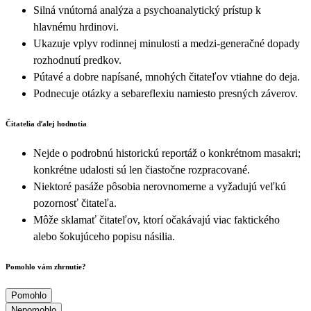
Silná vnútorná analýza a psychoanalytický prístup k
hlavnému hrdinovi.
Ukazuje vplyv rodinnej minulosti a medzi-generačné dopady
rozhodnutí predkov.
Pútavé a dobre napísané, mnohých čitateľov vtiahne do deja.
Podnecuje otázky a sebareflexiu namiesto presných záverov.
Čitatelia ďalej hodnotia
Nejde o podrobnú historickú reportáž o konkrétnom masakri;
konkrétne udalosti sú len čiastočne rozpracované.
Niektoré pasáže pôsobia nerovnomerne a vyžadujú veľkú
pozornosť čitateľa.
Môže sklamať čitateľov, ktorí očakávajú viac faktického
alebo šokujúceho popisu násilia.
Pomohlo vám zhrnutie?
Pomohlo
Nepomohlo