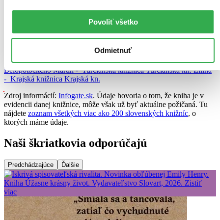
Fándlyho
Kn. J. Fándlyho
Povoliť všetko
Žilinský kraj (6)
Čadca -
Kysucká knižnica
Kysucká kn.
Dolný Kubín -
Oravská
knižnica A. Habovštiaka
Oravská kn. A. Habovštiaka
Kysucké
Odmietnuť
Nové Mesto -
Mestská knižnica
Mestská kn.
Liptovský Mikuláš -
Liptovská knižnica G. F. Belopotockého
Liptovská kn. G. F.
Belopotockého
Martin -
Turčianska knižnica
Turčianska kn.
Žilina
-
Krajská knižnica
Krajská kn.
Zdroj informácií:
Infogate.sk
. Údaje hovoria o tom, že kniha je v
evidencii danej knižnice, môže však už byť aktuálne požičaná. Tu
nájdete
zoznam všetkých viac ako 200 slovenských knižníc
, o
ktorých máme údaje.
Naši škriatkovia odporúčajú
Predchádzajúce
Ďalšie