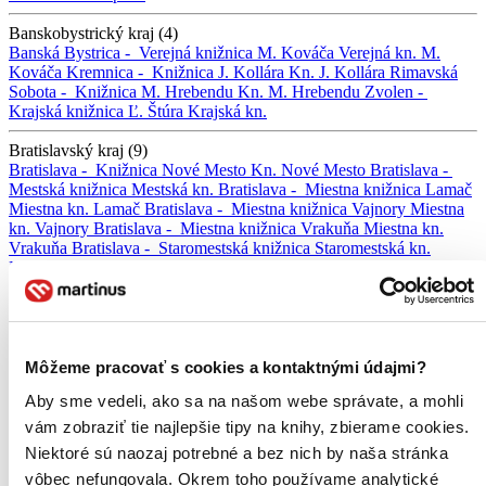
Banskobystrický kraj (4)
Banská Bystrica -
Verejná knižnica M. Kováča
Verejná kn. M.
Kováča
Kremnica -
Knižnica J. Kollára
Kn. J. Kollára
Rimavská
Sobota -
Knižnica M. Hrebendu
Kn. M. Hrebendu
Zvolen -
Krajská knižnica Ľ. Štúra
Krajská kn.
Bratislavský kraj (9)
Bratislava -
Knižnica Nové Mesto
Kn. Nové Mesto
Bratislava -
Mestská knižnica
Mestská kn.
Bratislava -
Miestna knižnica Lamač
Miestna kn. Lamač
Bratislava -
Miestna knižnica Vajnory
Miestna
kn. Vajnory
Bratislava -
Miestna knižnica Vrakuňa
Miestna kn.
Vrakuňa
Bratislava -
Staromestská knižnica
Staromestská kn.
Malacky -
Knižnica MCK
Kn. MCK
Nová Dedinka -
Obecná
knižnica
Obecná kn.
Pezinok -
Malokarpatská knižnica
Malokarpatská kn.
Košický kraj (4)
Michalovce -
Zemplínska knižnica G. Zvonického
Zemplínska kn.
Môžeme pracovať s cookies a kontaktnými údajmi?
G. Zvonického
Rožňava -
Gemerská knižnica P. Dobšinského
Aby sme vedeli, ako sa na našom webe správate, a mohli
Gemerská knižnica
Spišský Hrušov -
Obecná knižnica
Obecná kn.
Trebišov -
Zemplínska knižnica
Zemplínska kn.
vám zobraziť tie najlepšie tipy na knihy, zbierame cookies.
Niektoré sú naozaj potrebné a bez nich by naša stránka
Nitriansky kraj (8)
vôbec nefungovala. Okrem toho používame analytické
Komárno -
Knižnica J. Szinnyeiho
Kn. J. Szinnyeiho
Levice -