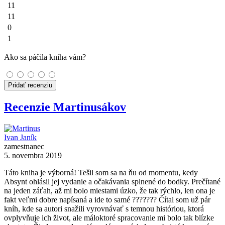
11
11
0
1
Ako sa páčila kniha vám?
Pridať recenziu
Recenzie Martinusákov
Ivan Janík
zamestnanec
5. novembra 2019
Táto kniha je výborná! Tešil som sa na ňu od momentu, kedy
Absynt ohlásil jej vydanie a očakávania splnené do bodky. Prečítané
na jeden záťah, až mi bolo miestami úzko, že tak rýchlo, len ona je
fakt veľmi dobre napísaná a ide to samé ??????? Čítal som už pár
kníh, kde sa autori snažili vyrovnávať s temnou históriou, ktorá
ovplyvňuje ich život, ale máloktoré spracovanie mi bolo tak blízke