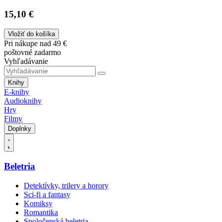
15,10 €
Vložiť do košíka
Pri nákupe nad 49 €
poštovné zadarmo
Vyhľadávanie
Knihy
E-knihy
Audioknihy
Hry
Filmy
Doplnky
Beletria
Detektívky, trilery a horory
Sci-fi a fantasy
Komiksy
Romantika
Spoločenská beletria