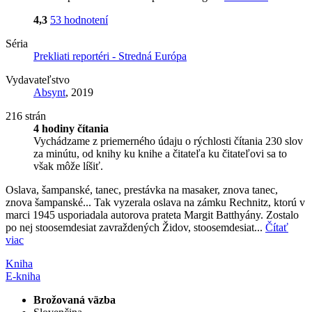
4,3
53 hodnotení
Séria
Prekliati reportéri - Stredná Európa
Vydavateľstvo
Absynt
, 2019
216 strán
4 hodiny čítania
Vychádzame z priemerného údaju o rýchlosti čítania 230 slov
za minútu, od knihy ku knihe a čitateľa ku čitateľovi sa to
však môže líšiť.
Oslava, šampanské, tanec, prestávka na masaker, znova tanec,
znova šampanské... Tak vyzerala oslava na zámku Rechnitz, ktorú v
marci 1945 usporiadala autorova prateta Margit Batthyány. Zostalo
po nej stoosemdesiat zavraždených Židov, stoosemdesiat...
Čítať
viac
Kniha
E-kniha
Brožovaná väzba