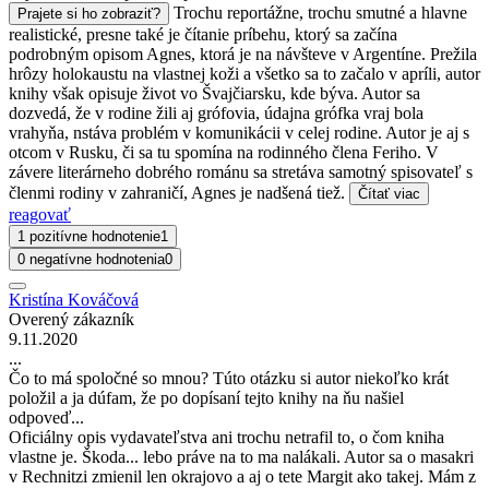
Trochu reportážne, trochu smutné a hlavne
Prajete si ho zobraziť?
realistické, presne také je čítanie príbehu, ktorý sa začína
podrobným opisom Agnes, ktorá je na návšteve v Argentíne. Prežila
hrôzy holokaustu na vlastnej koži a všetko sa to začalo v apríli, autor
knihy však opisuje život vo Švajčiarsku, kde býva. Autor sa
dozvedá, že v rodine žili aj grófovia, údajna grófka vraj bola
vrahyňa, nstáva problém v komunikácii v celej rodine. Autor je aj s
otcom v Rusku, či sa tu spomína na rodinného člena Feriho. V
závere literárneho dobrého románu sa stretáva samotný spisovateľ s
členmi rodiny v zahraničí, Agnes je nadšená tiež.
Čítať viac
reagovať
1 pozitívne hodnotenie
1
0 negatívne hodnotenia
0
Kristína Kováčová
Overený zákazník
9.11.2020
...
Čo to má spoločné so mnou? Túto otázku si autor niekoľko krát
položil a ja dúfam, že po dopísaní tejto knihy na ňu našiel
odpoveď...
Oficiálny opis vydavateľstva ani trochu netrafil to, o čom kniha
vlastne je. Škoda... lebo práve na to ma nalákali. Autor sa o masakri
v Rechnitzi zmienil len okrajovo a aj o tete Margit ako takej. Mám z