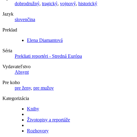
dobrodružný
,
tragický
,
vojnový
,
historický
Jazyk
slovenčina
Preklad
Elena Diamantová
Séria
Prekliati reportéri - Stredná Európa
Vydavateľstvo
Absynt
Pre koho
pre ženy
,
pre mužov
Kategorizácia
Knihy
Životopisy a reportáže
Rozhovory