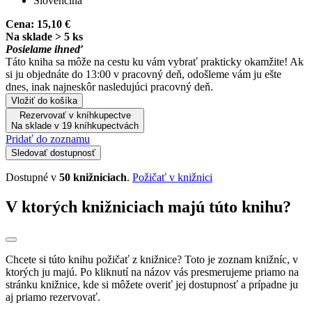
Slovenčina
Cena:
15,10 €
Na sklade > 5 ks
Posielame ihneď
Táto kniha sa môže na cestu ku vám vybrať prakticky okamžite! Ak
si ju objednáte do 13:00 v pracovný deň, odošleme vám ju ešte
dnes, inak najneskôr nasledujúci pracovný deň.
Vložiť do košíka
Rezervovať v kníhkupectve
Na sklade v 19 kníhkupectvách
Pridať do zoznamu
Sledovať dostupnosť
Dostupné v
50 knižniciach
.
Požičať v knižnici
V ktorých knižniciach majú túto knihu?
Chcete si túto knihu požičať z knižnice? Toto je zoznam knižníc, v
ktorých ju majú. Po kliknutí na názov vás presmerujeme priamo na
stránku knižnice, kde si môžete overiť jej dostupnosť a prípadne ju
aj priamo rezervovať.