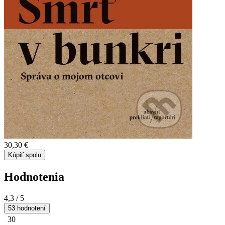
30,30 €
Kúpiť spolu
Hodnotenia
4,3
/ 5
53 hodnotení
30