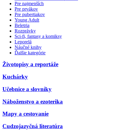
Pre najmenších
Pre prvákov
Pre pubertiakov
Young Adult
Beletria
Rozprávky
Sci-fi, fantasy a komiksy
Leporelá
Náučné knihy
Ďalšie kategórie
Životopisy a reportáže
Kuchárky
Učebnice a slovníky
Náboženstvo a ezoterika
Mapy a cestovanie
Cudzojazyčná literatúra