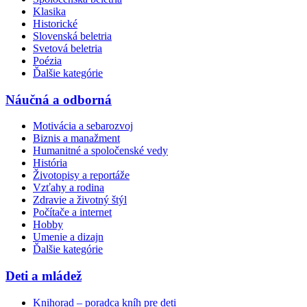
Klasika
Historické
Slovenská beletria
Svetová beletria
Poézia
Ďalšie kategórie
Náučná a odborná
Motivácia a sebarozvoj
Biznis a manažment
Humanitné a spoločenské vedy
História
Životopisy a reportáže
Vzťahy a rodina
Zdravie a životný štýl
Počítače a internet
Hobby
Umenie a dizajn
Ďalšie kategórie
Deti a mládež
Knihorad – poradca kníh pre deti