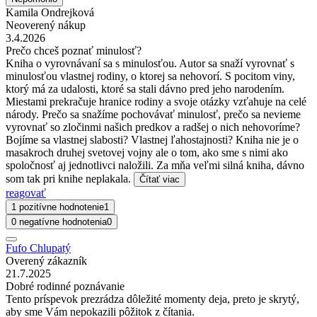
Kamila Ondrejková
Neoverený nákup
3.4.2026
Prečo chceš poznať minulosť?
Kniha o vyrovnávaní sa s minulosťou. Autor sa snaží vyrovnať s
minulosťou vlastnej rodiny, o ktorej sa nehovorí. S pocitom viny,
ktorý má za udalosti, ktoré sa stali dávno pred jeho narodením.
Miestami prekračuje hranice rodiny a svoje otázky vzťahuje na celé
národy. Prečo sa snažíme pochovávať minulosť, prečo sa nevieme
vyrovnať so zločinmi našich predkov a radšej o nich nehovoríme?
Bojíme sa vlastnej slabosti? Vlastnej ľahostajnosti? Kniha nie je o
masakroch druhej svetovej vojny ale o tom, ako sme s nimi ako
spoločnosť aj jednotlivci naložili. Za mňa veľmi silná kniha, dávno
som tak pri knihe neplakala.
Čítať viac
reagovať
1 pozitívne hodnotenie
1
0 negatívne hodnotenia
0
Fufo Chlupatý
Overený zákazník
21.7.2025
Dobré rodinné poznávanie
Tento príspevok prezrádza dôležité momenty deja, preto je skrytý,
aby sme Vám nepokazili pôžitok z čítania.