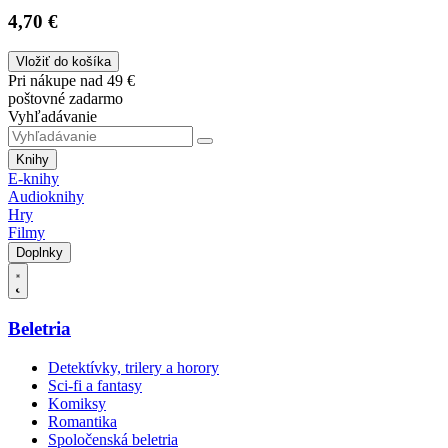
4,70 €
Vložiť do košíka
Pri nákupe nad 49 €
poštovné zadarmo
Vyhľadávanie
Knihy
E-knihy
Audioknihy
Hry
Filmy
Doplnky
Beletria
Detektívky, trilery a horory
Sci-fi a fantasy
Komiksy
Romantika
Spoločenská beletria