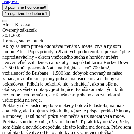
reagovať
0 pozitívne hodnotenia
0
1 negatívne hodnotenie
1
Alena Kissová
Overený zákazník
30.1.2025
Horúco, sucho, prach
Ak by sa tento príbeh odohrával trebárs v meste, zívala by som
nudou. Ale... Popis prírody a životných podmienok je pre nás úplne
nepredstaviteľný - okrem vražedného sucha a horúčav trebárs
neuveriteľné vzdialenosti a rozlohy - napríklad farma Burley Downs
- 3.500 km2, pozemok Nathana Brighta - "len" 700 km2,
vzdialenosť do Brisbane - 1.500 km, dobytok chovaný na mäso
zaháňajú vrtuľníkmi, jediný policajt na tisíce km2 a dalo by sa
pokračovať. Príbeh je pokojný, nie "strhujúci", ako sa píše na
obálke, až všetko dokopy je strhujúce. Fanúšikom akčných kníh
rozhodne neodporúčam, ale fajnšmekri príbehov so záhadou si
určite prídu na svoje.
Preklady sú v poslednej dobe niekedy hotová katastrofa, najmä z
angličtiny, ale k dojmu z tejto knihy výrazne prispel preklad Simony
Klimkovej. Takú dobrú prácu som nečítala už naozaj veľa rokov.
Prečítala som tony kníh, už sa mi bohužiaľ prakticky nestáva, že by
som čítala a nevidela-nepočula, ale táto kniha ma dostala. Práve som
si kúpila ďalšie dve od tejto autorky a už sa neviem dočkať.