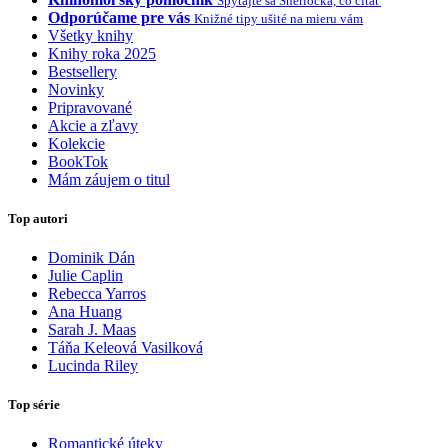
Spýtajte sa Sherlocka, čo čítať
Odporúčame pre vás
Knižné tipy ušité na mieru vám
Všetky knihy
Knihy roka 2025
Bestsellery
Novinky
Pripravované
Akcie a zľavy
Kolekcie
BookTok
Mám záujem o titul
Top autori
Dominik Dán
Julie Caplin
Rebecca Yarros
Ana Huang
Sarah J. Maas
Táňa Keleová Vasilková
Lucinda Riley
Top série
Romantické úteky