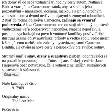
ich domy sú od seba vzdialené tri hodiny cesty autom. Nathan a
Bub sa vracajú na Cameronov statok, aby sa stretli s jeho
pozostalými – manželkou, dcérami, matkou a s ich dlhoročným
zamestnancom a dvomi nedávno najatými sezónnymi robotníkmi.
Zatiaľ čo rodina oplakáva Camerona,
začínajú sa vynárať
podozrenia
. Ak za Cameronovou smrťou stojí niekto iný, opustené
vnútrozemie veľa podozrivých neponúka. Napätie nepoľavuje,
postupne vychádzajú na povrch vnútorné konflikty postáv. Príbeh
ilustrujú úžasné opisy austrálskej prírody a všetko spolu vedie nielen
k šokujúcemu rozlúšteniu záhady mysterióznej smrti Camerona
Brighta, ale otvára aj nové cesty a perspektívy pre zvyšok rodiny.
Stratený muž
je
silný, drsný a sugestívny príbeh
, odohrávajúci sa
na pozadí impozantnej, no neľútostnej austrálskej scenérie. Jane
Harperová opäť potvrdzuje, že je jednou z najlepších austrálskych
spisovateliek súčasnosti.
Čítať viac
Naše katalógové číslo
917969
Originálny názov
The Lost Man
Počet strán