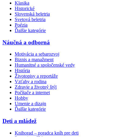
Klasika
Historické
Slovenská beletria
Svetová beletria
Poézia
Ďalšie kategórie
Náučná a odborná
Motivácia a sebarozvoj
Biznis a manažment
Humanitné a spoločenské vedy
História
Životopisy a reportáže
Vzťahy a rodina
Zdravie a životný štýl
Počítače a internet
Hobby
Umenie a dizajn
Ďalšie kategórie
Deti a mládež
Knihorad – poradca kníh pre deti