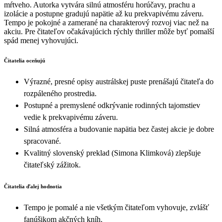
mŕtveho. Autorka vytvára silnú atmosféru horúčavy, prachu a
izolácie a postupne gradujú napätie až ku prekvapivému záveru.
Tempo je pokojné a zamerané na charakterový rozvoj viac než na
akciu. Pre čitateľov očakávajúcich rýchly thriller môže byť pomalší
spád menej vyhovujúci.
Čitatelia oceňujú
Výrazné, presné opisy austrálskej puste prenášajú čitateľa do
rozpáleného prostredia.
Postupné a premyslené odkrývanie rodinných tajomstiev
vedie k prekvapivému záveru.
Silná atmosféra a budovanie napätia bez častej akcie je dobre
spracované.
Kvalitný slovenský preklad (Simona Klimková) zlepšuje
čitateľský zážitok.
Čitatelia ďalej hodnotia
Tempo je pomalé a nie všetkým čitateľom vyhovuje, zvlášť
fanúšikom akčných kníh.