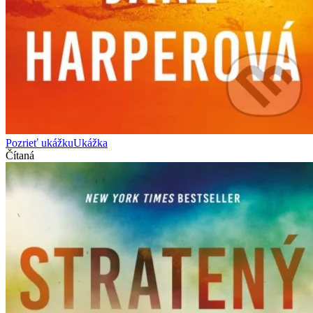
Pozrieť ukážku
Ukážka
Čítaná