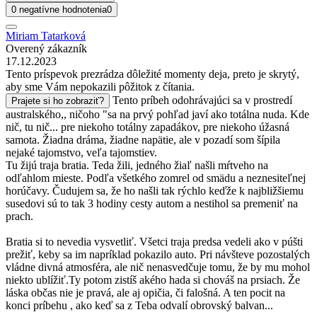
0 negatívne hodnotenia
0
Miriam Tatarková
Overený zákazník
17.12.2023
Tento príspevok prezrádza dôležité momenty deja, preto je skrytý,
aby sme Vám nepokazili pôžitok z čítania.
Tento príbeh odohrávajúci sa v prostredí
Prajete si ho zobraziť?
australského,, ničoho "sa na prvý pohľad javí ako totálna nuda. Kde
nič, tu nič... pre niekoho totálny zapadákov, pre niekoho úžasná
samota. Žiadna dráma, žiadne napätie, ale v pozadí som šípila
nejaké tajomstvo, veľa tajomstiev.
Tu žijú traja bratia. Teda žili, jedného žiaľ našli mŕtveho na
odľahlom mieste. Podľa všetkého zomrel od smädu a neznesiteľnej
horúčavy. Čudujem sa, že ho našli tak rýchlo keďže k najbližšiemu
susedovi sú to tak 3 hodiny cesty autom a nestihol sa premeniť na
prach.
Bratia si to nevedia vysvetliť. Všetci traja predsa vedeli ako v púšti
prežiť, keby sa im napríklad pokazilo auto. Pri návšteve pozostalých
vládne divná atmosféra, ale nič nenasvedčuje tomu, že by mu mohol
niekto ublížiť.Ty potom zistíš akého hada si chováš na prsiach. Že
láska občas nie je pravá, ale aj opičia, či falošná. A ten pocit na
konci príbehu , ako keď sa z Teba odvalí obrovský balvan...