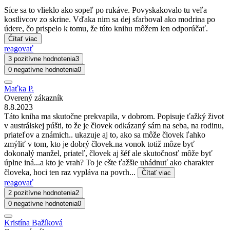
Síce sa to vlieklo ako sopeľ po rukáve. Povyskakovalo tu veľa
kostlivcov zo skrine. Vďaka nim sa dej sfarboval ako modrina po
údere, čo prispelo k tomu, že túto knihu môžem len odporúčať.
Čítať viac
reagovať
3 pozitívne hodnotenia
3
0 negatívne hodnotenia
0
Maťka P.
Overený zákazník
8.8.2023
Táto kniha ma skutočne prekvapila, v dobrom. Popisuje ťažký život
v austrálskej púšti, to že je človek odkázaný sám na seba, na rodinu,
priateľov a známich.. ukazuje aj to, ako sa môže človek ľahko
zmýliť v tom, kto je dobrý človek.na vonok totiž môze byť
dokonalý manžel, priateľ, človek aj šéf ale skutočnosť môže byť
úplne iná...a kto je vrah? To je ešte ťažšie uhádnuť ako charakter
človeka, hoci ten raz vypláva na povrh...
Čítať viac
reagovať
2 pozitívne hodnotenia
2
0 negatívne hodnotenia
0
Kristína Bažíková