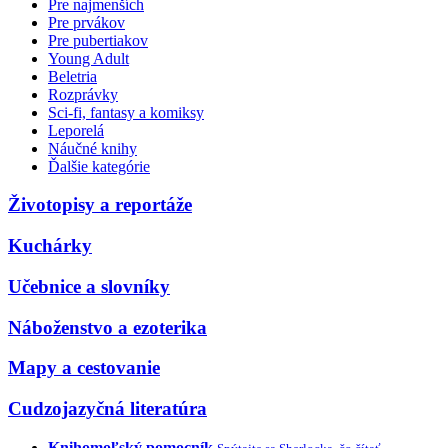
Pre najmenších
Pre prvákov
Pre pubertiakov
Young Adult
Beletria
Rozprávky
Sci-fi, fantasy a komiksy
Leporelá
Náučné knihy
Ďalšie kategórie
Životopisy a reportáže
Kuchárky
Učebnice a slovníky
Náboženstvo a ezoterika
Mapy a cestovanie
Cudzojazyčná literatúra
Knihomoľský pomocník