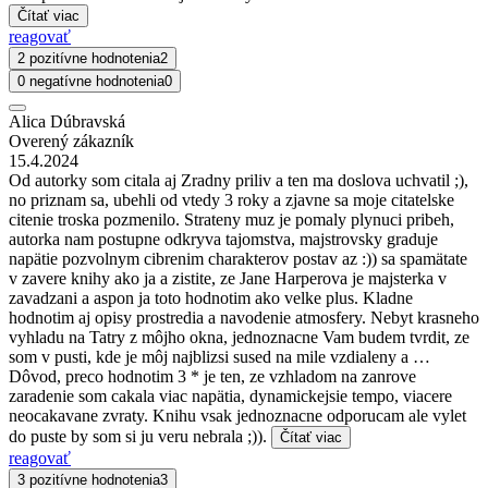
Čítať viac
reagovať
2 pozitívne hodnotenia
2
0 negatívne hodnotenia
0
Alica Dúbravská
Overený zákazník
15.4.2024
Od autorky som citala aj Zradny priliv a ten ma doslova uchvatil ;),
no priznam sa, ubehli od vtedy 3 roky a zjavne sa moje citatelske
citenie troska pozmenilo. Strateny muz je pomaly plynuci pribeh,
autorka nam postupne odkryva tajomstva, majstrovsky graduje
napätie pozvolnym cibrenim charakterov postav az :)) sa spamätate
v zavere knihy ako ja a zistite, ze Jane Harperova je majsterka v
zavadzani a aspon ja toto hodnotim ako velke plus. Kladne
hodnotim aj opisy prostredia a navodenie atmosfery. Nebyt krasneho
vyhladu na Tatry z môjho okna, jednoznacne Vam budem tvrdit, ze
som v pusti, kde je môj najblizsi sused na mile vzdialeny a …
Dôvod, preco hodnotim 3 * je ten, ze vzhladom na zanrove
zaradenie som cakala viac napätia, dynamickejsie tempo, viacere
neocakavane zvraty. Knihu vsak jednoznacne odporucam ale vylet
do puste by som si ju veru nebrala ;)).
Čítať viac
reagovať
3 pozitívne hodnotenia
3