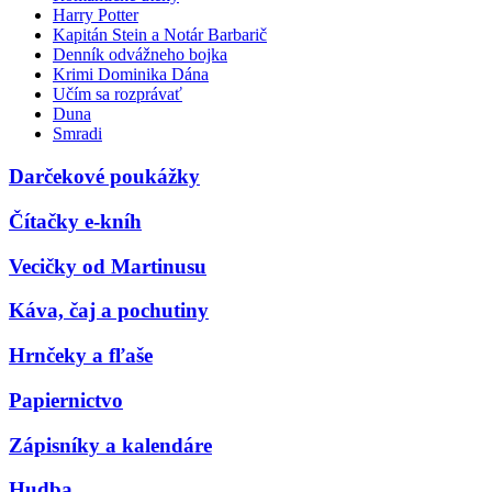
Harry Potter
Kapitán Stein a Notár Barbarič
Denník odvážneho bojka
Krimi Dominika Dána
Učím sa rozprávať
Duna
Smradi
Darčekové poukážky
Čítačky e-kníh
Vecičky od Martinusu
Káva, čaj a pochutiny
Hrnčeky a fľaše
Papiernictvo
Zápisníky a kalendáre
Hudba