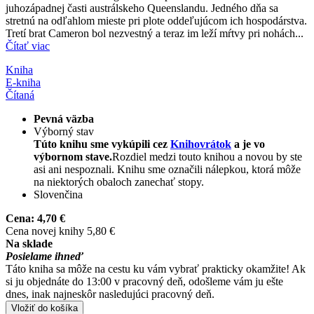
juhozápadnej časti austrálskeho Queenslandu. Jedného dňa sa
stretnú na odľahlom mieste pri plote oddeľujúcom ich hospodárstva.
Tretí brat Cameron bol nezvestný a teraz im leží mŕtvy pri nohách...
Čítať viac
Kniha
E-kniha
Čítaná
Pevná väzba
Výborný stav
Túto knihu sme vykúpili cez
Knihovrátok
a je vo
výbornom stave.
Rozdiel medzi touto knihou a novou by ste
asi ani nespoznali. Knihu sme označili nálepkou, ktorá môže
na niektorých obaloch zanechať stopy.
Slovenčina
Cena:
4,70 €
Cena novej knihy 5,80 €
Na sklade
Posielame ihneď
Táto kniha sa môže na cestu ku vám vybrať prakticky okamžite! Ak
si ju objednáte do 13:00 v pracovný deň, odošleme vám ju ešte
dnes, inak najneskôr nasledujúci pracovný deň.
Vložiť do košíka