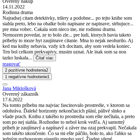
Overený nákup
14.11.2022
Rodinna drama
Najradsej citam detektivky, trilery a podobne... po tejto knihe som
siahla preto, lebo na obalke bolo napisane ze napinave, strhujuce...
pre mna vobec. Cakala som nieco ine, nie rodinnu dramu.
Nemozem povedat, ze to bolo zle... pre ludi, ktorych bavia taketo
pribehy to moze byt zaujimave citanie. Mna to nejak neohurilo. Aj
ked ma knihy nebavia, vzdy ich docitam, aby som vedela koniec.
Ten bol celkom prekvapivy, musim uznat. Ale inak som sa nou
tazko luskala...
Čítať viac
reagovať
2 pozitívne hodnotenia
2
1 negatívne hodnotenie
1
Jana Miklošková
Overený zákazník
17.6.2022
Na tomto príbehu ma najviac fascinovalo prostredie, v ktorom sa
odohráva. Ďaleké horizonty nekončiacich plání, pálivé slnko a
všade prach. Knihu z takého to prostredia som ešte nečítala, a preto
som po nej siahla. Rozhodne to nebol krok vedľa. Aj samotný
príbeh je zaujímavý a napínavý a záver ma ozaj prekvapil. Nečakala
som takéto ukončenie. Čo sa mi ešte páčilo, bolo to, ako ľahko sa
jedným rozhovorom ujasnilo mnoho vecí. Žiadne silené