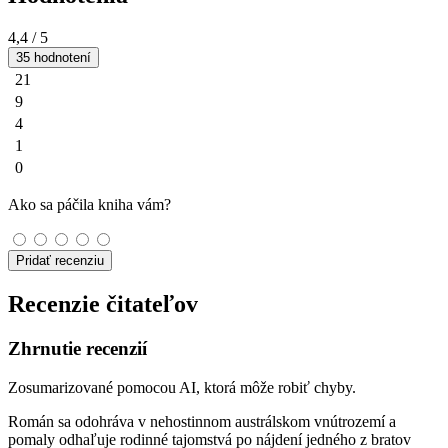
4,4
/ 5
35 hodnotení
21
9
4
1
0
Ako sa páčila kniha vám?
Pridať recenziu
Recenzie čitateľov
Zhrnutie recenzií
Zosumarizované pomocou AI, ktorá môže robiť chyby.
Román sa odohráva v nehostinnom austrálskom vnútrozemí a
pomaly odhaľuje rodinné tajomstvá po nájdení jedného z bratov