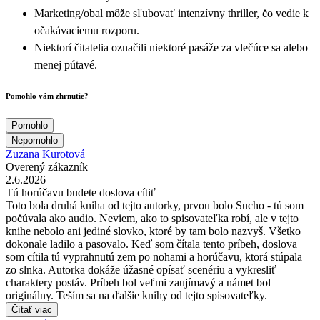
Marketing/obal môže sľubovať intenzívny thriller, čo vedie k
očakávaciemu rozporu.
Niektorí čitatelia označili niektoré pasáže za vlečúce sa alebo
menej pútavé.
Pomohlo vám zhrnutie?
Pomohlo
Nepomohlo
Zuzana Kurotová
Overený zákazník
2.6.2026
Tú horúčavu budete doslova cítiť
Toto bola druhá kniha od tejto autorky, prvou bolo Sucho - tú som
počúvala ako audio. Neviem, ako to spisovateľka robí, ale v tejto
knihe nebolo ani jediné slovko, ktoré by tam bolo nazvyš. Všetko
dokonale ladilo a pasovalo. Keď som čítala tento príbeh, doslova
som cítila tú vyprahnutú zem po nohami a horúčavu, ktorá stúpala
zo slnka. Autorka dokáže úžasné opísať scenériu a vykresliť
charaktery postáv. Príbeh bol veľmi zaujímavý a námet bol
originálny. Teším sa na ďalšie knihy od tejto spisovateľky.
Čítať viac