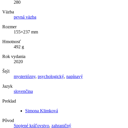
280
Väzba
pevná väzba
Rozmer
155×237 mm
Hmotnosť
492 g
Rok vydania
2020
Štýl
mysteriózny
,
psychologický
,
napínavý
Jazyk
slovenčina
Preklad
Simona Klimková
Pôvod
Spojené kráľovstvo
,
zahraničný