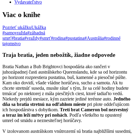
Vydavateľstvo
Viac o knihe
Pozrieť ukážku
Ukážka
#samovražda
#záhadná
smrť
#bratia
#vraždy
#smrť
#rodina
#pustatina
#Austrália
#rodinné
tajomstvo
Traja bratia, jeden nebožtík, žiadne odpovede
Bratia Nathan a Bub Brightovci hospodária ako rančeri v
juhozápadnej časti austrálskeho Queenslandu, kde sa od horizontu
po horizont rozprestiera pustatina, buš, kamenné a piesočné púšte.
Kam oko dovidí, všade vládne horúčava, sucho a samota. Ak tu
chcete stretnúť suseda, musíte rátať s tým, že sa celé hodiny budete
trmácať po niektorej z mála piesčitých ciest, ktoré tadiaľto vedú.
Niekedy prejdú mesiace, kým zazriete jediné terénne auto.
Jedného
dňa sa bratia stretnú na odľahlom mieste
pri plote oddeľujúcom
ich hospodárstva s dobytkom.
Tretí brat Cameron bol nezvestný
a teraz im leží mŕtvy pri nohách
. Podľa všetkého tu opustený
umrel od smädu a neznesiteľnej horúčavy.
V izolovanom austrálskom vnútrozemí sú bratia najbližšími susedmi,