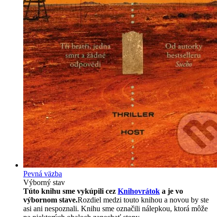
Pevná väzba
Výborný stav
Túto knihu sme vykúpili cez
Knihovrátok
a je vo
výbornom stave.
Rozdiel medzi touto knihou a novou by ste
asi ani nespoznali. Knihu sme označili nálepkou, ktorá môže