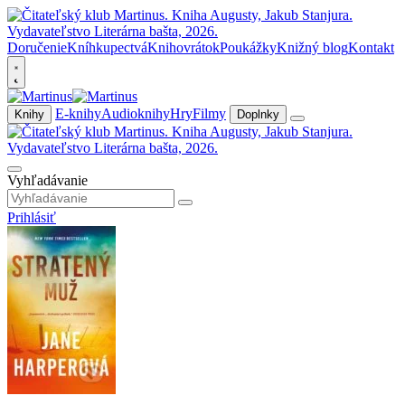
Doručenie
Kníhkupectvá
Knihovrátok
Poukážky
Knižný blog
Kontakt
E-knihy
Audioknihy
Hry
Filmy
Knihy
Doplnky
Vyhľadávanie
Prihlásiť