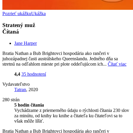
Pozrieť ukážku
Ukážka
Stratený muž
Čítaná
Jane Harper
Bratia Nathan a Bub Brightovci hospodária ako rančeri v
juhozápadnej časti austrálskeho Queenslandu. Jedného dňa sa
stretnú na odľahlom mieste pri plote oddeľujúcom ich...
Čítať viac
4,4
35 hodnotení
Vydavateľstvo
Tatran
, 2020
280 strán
5 hodín čítania
Vychádzame z priemerného údaju o rýchlosti čítania 230 slov
za minútu, od knihy ku knihe a čitateľa ku čitateľovi sa to
však môže líšiť.
Bratia Nathan a Bub Brightovci hospodária ako rančeri v