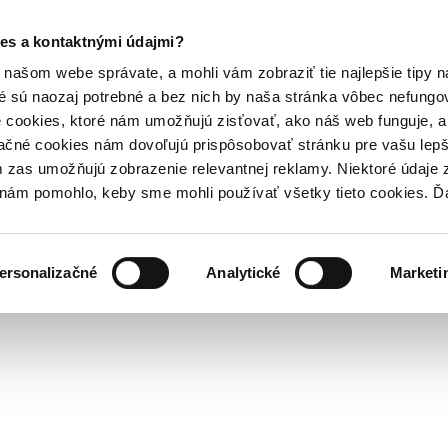
es a kontaktnými údajmi?
našom webe správate, a mohli vám zobraziť tie najlepšie tipy n
é sú naozaj potrebné a bez nich by naša stránka vôbec nefung
 cookies, ktoré nám umožňujú zisťovať, ako náš web funguje, a 
ačné cookies nám dovoľujú prispôsobovať stránku pre vašu lepši
zas umožňujú zobrazenie relevantnej reklamy. Niektoré údaje z
y nám pomohlo, keby sme mohli používať všetky tieto cookies. 
ersonalizačné
Analytické
Marketi