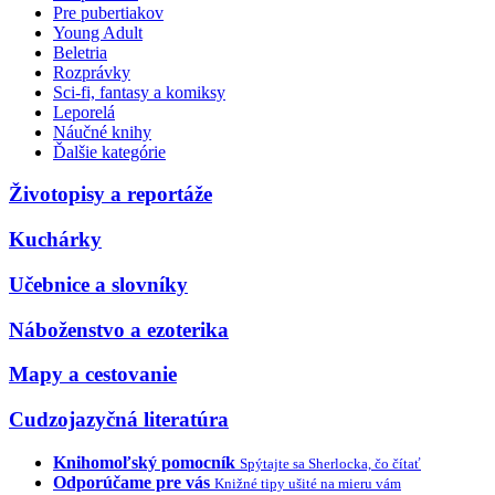
Pre pubertiakov
Young Adult
Beletria
Rozprávky
Sci-fi, fantasy a komiksy
Leporelá
Náučné knihy
Ďalšie kategórie
Životopisy a reportáže
Kuchárky
Učebnice a slovníky
Náboženstvo a ezoterika
Mapy a cestovanie
Cudzojazyčná literatúra
Knihomoľský pomocník
Spýtajte sa Sherlocka, čo čítať
Odporúčame pre vás
Knižné tipy ušité na mieru vám