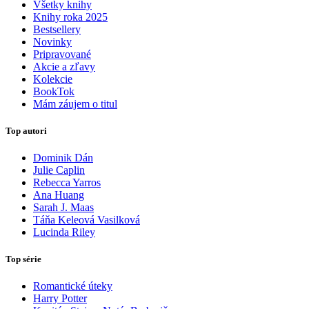
Všetky knihy
Knihy roka 2025
Bestsellery
Novinky
Pripravované
Akcie a zľavy
Kolekcie
BookTok
Mám záujem o titul
Top autori
Dominik Dán
Julie Caplin
Rebecca Yarros
Ana Huang
Sarah J. Maas
Táňa Keleová Vasilková
Lucinda Riley
Top série
Romantické úteky
Harry Potter