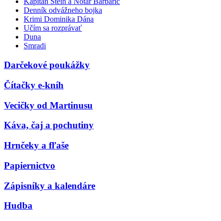
Kapitán Stein a Notár Barbarič
Denník odvážneho bojka
Krimi Dominika Dána
Učím sa rozprávať
Duna
Smradi
Darčekové poukážky
Čítačky e-kníh
Vecičky od Martinusu
Káva, čaj a pochutiny
Hrnčeky a fľaše
Papiernictvo
Zápisníky a kalendáre
Hudba