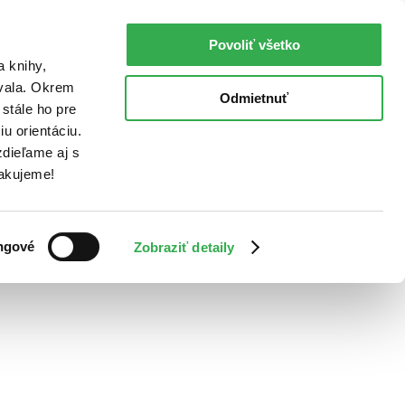
Povoliť všetko
a knihy,
ovala. Okrem
Odmietnuť
stále ho pre
u orientáciu.
dieľame aj s
Ďakujeme!
ngové
Zobraziť detaily