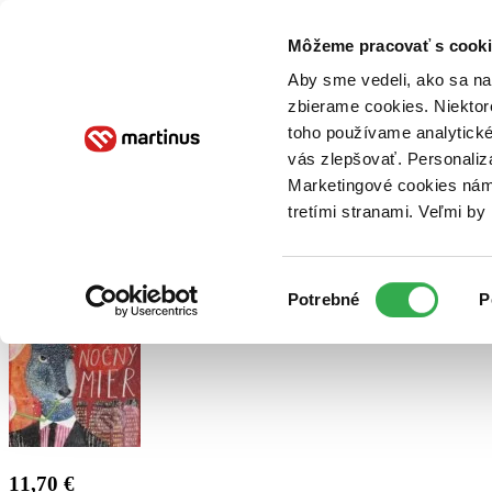
Doručenie
Kníhkupectvá
Knihovrátok
Poukážky
Knižný blog
Kontakt
Môžeme pracovať s cooki
Aby sme vedeli, ako sa na 
zbierame cookies. Niektor
E-knihy
Audioknihy
Hry
Filmy
Knihy
Doplnky
toho používame analytické
vás zlepšovať. Personaliz
Vyhľadávanie
Marketingové cookies nám 
tretími stranami. Veľmi b
Prihlásiť
Výber
Potrebné
P
súhlasu
11,70 €