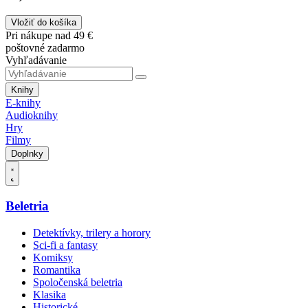
Vložiť do košíka
Pri nákupe nad 49 €
poštovné zadarmo
Vyhľadávanie
Knihy
E-knihy
Audioknihy
Hry
Filmy
Doplnky
Beletria
Detektívky, trilery a horory
Sci-fi a fantasy
Komiksy
Romantika
Spoločenská beletria
Klasika
Historické