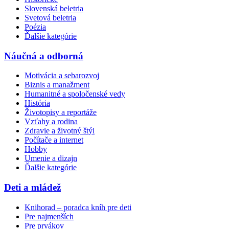
Slovenská beletria
Svetová beletria
Poézia
Ďalšie kategórie
Náučná a odborná
Motivácia a sebarozvoj
Biznis a manažment
Humanitné a spoločenské vedy
História
Životopisy a reportáže
Vzťahy a rodina
Zdravie a životný štýl
Počítače a internet
Hobby
Umenie a dizajn
Ďalšie kategórie
Deti a mládež
Knihorad – poradca kníh pre deti
Pre najmenších
Pre prvákov