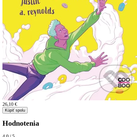
26,10 €
Kúpiť spolu
Hodnotenia
4,0
/ 5