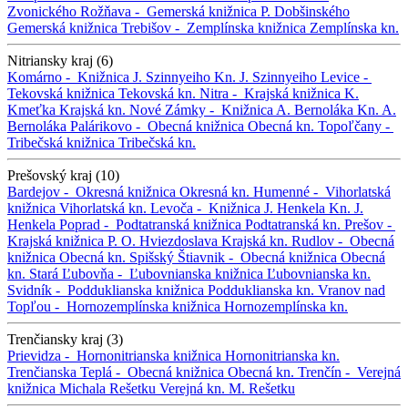
Zvonického
Rožňava -
Gemerská knižnica P. Dobšinského
Gemerská knižnica
Trebišov -
Zemplínska knižnica
Zemplínska kn.
Nitriansky kraj (6)
Komárno -
Knižnica J. Szinnyeiho
Kn. J. Szinnyeiho
Levice -
Tekovská knižnica
Tekovská kn.
Nitra -
Krajská knižnica K.
Kmeťka
Krajská kn.
Nové Zámky -
Knižnica A. Bernoláka
Kn. A.
Bernoláka
Palárikovo -
Obecná knižnica
Obecná kn.
Topoľčany -
Tribečská knižnica
Tribečská kn.
Prešovský kraj (10)
Bardejov -
Okresná knižnica
Okresná kn.
Humenné -
Vihorlatská
knižnica
Vihorlatská kn.
Levoča -
Knižnica J. Henkela
Kn. J.
Henkela
Poprad -
Podtatranská knižnica
Podtatranská kn.
Prešov -
Krajská knižnica P. O. Hviezdoslava
Krajská kn.
Rudlov -
Obecná
knižnica
Obecná kn.
Spišský Štiavnik -
Obecná knižnica
Obecná
kn.
Stará Ľubovňa -
Ľubovnianska knižnica
Ľubovnianska kn.
Svidník -
Podduklianska knižnica
Podduklianska kn.
Vranov nad
Topľou -
Hornozemplínska knižnica
Hornozemplínska kn.
Trenčiansky kraj (3)
Prievidza -
Hornonitrianska knižnica
Hornonitrianska kn.
Trenčianska Teplá -
Obecná knižnica
Obecná kn.
Trenčín -
Verejná
knižnica Michala Rešetku
Verejná kn. M. Rešetku