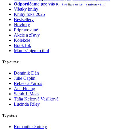
Odporúčame pre vás
Knižné tipy ušité na mieru vám
Všetky knihy
Knihy roka 2025
Bestsellery
Novinky
Pripravované
Akcie a zľavy
Kolekcie
BookTok
Mám záujem o titul
Top autori
Dominik Dán
Julie Caplin
Rebecca Yarros
Ana Huang
Sarah J. Maas
Táňa Keleová Vasilková
Lucinda Riley
Top série
Romantické úteky