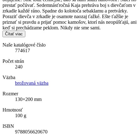
prestať počúvať. Sedemnásťročná Kaja prehráva boj s dievčaťom v
zrkadle každé ráno. Spadne do kolotoča sebaklamu a pretvárky.
Poraziť dievča v zrkadle je osamote naozaj ťažké. Ešte ťažšie je
priznať si pravdu a prijať pomoc kamošov, ktorí nás neopúšťajú, ani
keď si prechádzame peklom. Nikdy nie sme sami.
Čítať viac
Naše katalógové číslo
774617
Počet strán
240
Väzba
brožovaná väzba
Rozmer
130×200 mm
Hmotnosť
100 g
ISBN
9788056620670