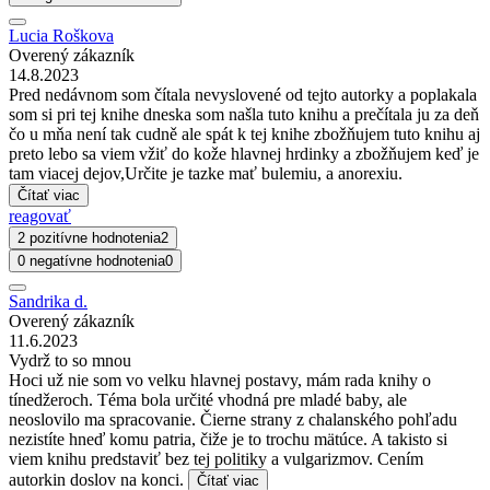
Lucia Roškova
Overený zákazník
14.8.2023
Pred nedávnom som čítala nevyslovené od tejto autorky a poplakala
som si pri tej knihe dneska som našla tuto knihu a prečítala ju za deň
čo u mňa není tak cudně ale spát k tej knihe zbožňujem tuto knihu aj
preto lebo sa viem vžiť do kože hlavnej hrdinky a zbožňujem keď je
tam viacej dejov,Určite je tazke mať bulemiu, a anorexiu.
Čítať viac
reagovať
2 pozitívne hodnotenia
2
0 negatívne hodnotenia
0
Sandrika d.
Overený zákazník
11.6.2023
Vydrž to so mnou
Hoci už nie som vo velku hlavnej postavy, mám rada knihy o
tínedžeroch. Téma bola určité vhodná pre mladé baby, ale
neoslovilo ma spracovanie. Čierne strany z chalanského pohľadu
nezistíte hneď komu patria, čiže je to trochu mätúce. A takisto si
viem knihu predstaviť bez tej politiky a vulgarizmov. Cením
autorkin doslov na konci.
Čítať viac