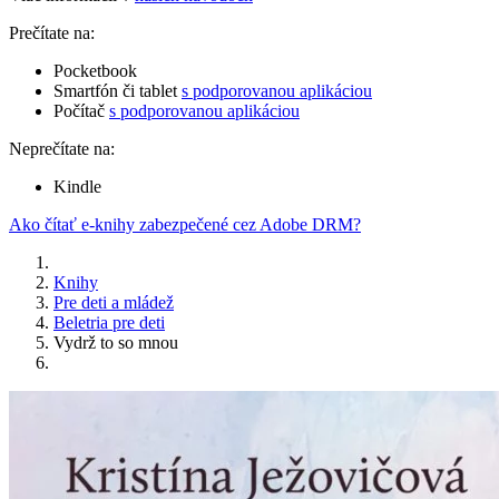
Prečítate na:
Pocketbook
Smartfón či tablet
s podporovanou aplikáciou
Počítač
s podporovanou aplikáciou
Neprečítate na:
Kindle
Ako čítať e-knihy zabezpečené cez Adobe DRM?
Knihy
Pre deti a mládež
Beletria pre deti
Vydrž to so mnou