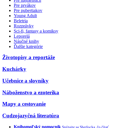
Pre najmenších
Pre prvákov
Pre pubertiakov
Young Adult
Beletria
Rozprávky
Sci-fi, fantasy a komiksy
Leporelá
Náučné knihy
Ďalšie kategórie
Životopisy a reportáže
Kuchárky
Učebnice a slovníky
Náboženstvo a ezoterika
Mapy a cestovanie
Cudzojazyčná literatúra
Knihomoľský pomocník
Spýtajte sa Sherlocka, čo čítať