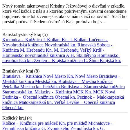
Nový román talentovanej Kristíny Ježovičovej o dievčati v zrkadle,
ktoré vidí každá z nás a s ktorého pokrivenými slovami dennodenne
bojujeme. Sme totiž cennejšie, ako sa nám snaží nahovoriť. Stačí ho
prestať počúvať. Sedemnásťročná Kaja prehráva boj s...
Banskobystrický kraj (5)
Kremnica -
Knižnica J. Kollára
Kn. J. Kollára
Lučenec -
Novohradská knižnica
Novohradská kn.
Rimavská Sobota -
Knižnica M. Hrebendu
Kn. M. Hrebendu
Veľký Krtíš -
Hontiansko-novohradská knižnica A.H. Škultétyho
Hontiansko-
novohradská kn.
Zvolen -
Krajská knižnica Ľ. Štúra
Krajská kn.
Bratislavský kraj (8)
Bratislava -
Knižnica Nové Mesto
Kn. Nové Mesto
Bratislava -
Mestská knižnica
Mestská kn.
Bratislava -
Miestna knižnica
Petržalka
Miestna kn. Petržalka
Bratislava -
Staromestská knižnica
Staromestská kn.
Malacky -
Knižnica MCK
Kn. MCK
Nová
Dedinka -
Obecná knižnica
Obecná kn.
Pezinok -
Malokarpatská
knižnica
Malokarpatská kn.
Veľké Leváre -
Obecná knižnica
Obecná kn.
Košický kraj (4)
Košice -
Knižnica pre mládež
Kn. pre mládež
Michalovce -
Zemplínska knižnica G. Zvonického
Zemplínska kn. G.