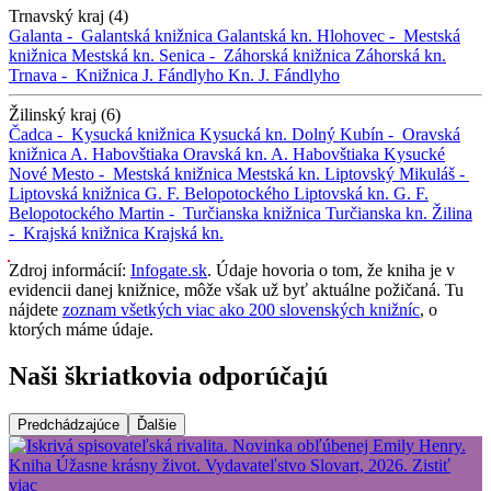
Trnavský kraj (4)
Galanta -
Galantská knižnica
Galantská kn.
Hlohovec -
Mestská
knižnica
Mestská kn.
Senica -
Záhorská knižnica
Záhorská kn.
Trnava -
Knižnica J. Fándlyho
Kn. J. Fándlyho
Žilinský kraj (6)
Čadca -
Kysucká knižnica
Kysucká kn.
Dolný Kubín -
Oravská
knižnica A. Habovštiaka
Oravská kn. A. Habovštiaka
Kysucké
Nové Mesto -
Mestská knižnica
Mestská kn.
Liptovský Mikuláš -
Liptovská knižnica G. F. Belopotockého
Liptovská kn. G. F.
Belopotockého
Martin -
Turčianska knižnica
Turčianska kn.
Žilina
-
Krajská knižnica
Krajská kn.
Zdroj informácií:
Infogate.sk
. Údaje hovoria o tom, že kniha je v
evidencii danej knižnice, môže však už byť aktuálne požičaná. Tu
nájdete
zoznam všetkých viac ako 200 slovenských knižníc
, o
ktorých máme údaje.
Naši škriatkovia odporúčajú
Predchádzajúce
Ďalšie