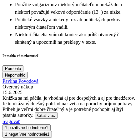
Použitie vulgarizmov niektorým čitateľom prekážalo a
niektorí považujú vekové odporúčanie (13+) za nízke.
Politické vsuvky a niekedy rozsah politických prvkov
niektorým čitateľom vadili.
Niektorí čitatelia vnímali koniec ako príliš otvorený či
skrátený a upozornili na preklepy v texte.
Pomohlo vám zhrnutie?
Pomohlo
Nepomohlo
Pavlína Povodová
Overený nákup
15.6.2025
Knižka sa mi páčila, je vhodná aj pre dospelých a aj pre tínedžerov.
Je tu ukázaný dnešný pohľad na svet a na poruchy príjmu potravy.
Príbeh je veľmi dobre čitateľný a je potrebné pochopiť aj štýl
písania autorky.
Čítať viac
reagovať
1 pozitívne hodnotenie
1
1 negatívne hodnotenie
1