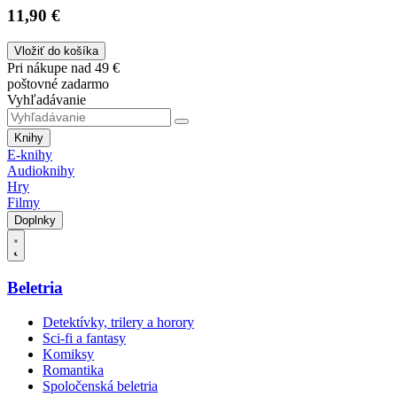
11,90 €
Vložiť do košíka
Pri nákupe nad 49 €
poštovné zadarmo
Vyhľadávanie
Knihy
E-knihy
Audioknihy
Hry
Filmy
Doplnky
Beletria
Detektívky, trilery a horory
Sci-fi a fantasy
Komiksy
Romantika
Spoločenská beletria