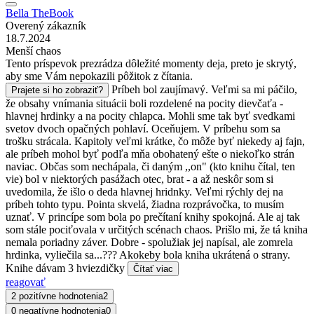
Bella TheBook
Overený zákazník
18.7.2024
Menší chaos
Tento príspevok prezrádza dôležité momenty deja, preto je skrytý,
aby sme Vám nepokazili pôžitok z čítania.
Príbeh bol zaujímavý. Veľmi sa mi páčilo,
Prajete si ho zobraziť?
že obsahy vnímania situácii boli rozdelené na pocity dievčaťa -
hlavnej hrdinky a na pocity chlapca. Mohli sme tak byť svedkami
svetov dvoch opačných pohlaví. Oceňujem. V príbehu som sa
trošku strácala. Kapitoly veľmi krátke, čo môže byť niekedy aj fajn,
ale príbeh mohol byť podľa mňa obohatený ešte o niekoľko strán
naviac. Občas som nechápala, či daným ,,on" (kto knihu čítal, ten
vie) bol v niektorých pasážach otec, brat - a až neskôr som si
uvedomila, že išlo o deda hlavnej hridnky. Veľmi rýchly dej na
príbeh tohto typu. Pointa skvelá, žiadna rozprávočka, to musím
uznať. V princípe som bola po prečítaní knihy spokojná. Ale aj tak
som stále pociťovala v určitých scénach chaos. Prišlo mi, že tá kniha
nemala poriadny záver. Dobre - spolužiak jej napísal, ale zomrela
hrdinka, vyliečila sa...??? Akokeby bola kniha ukrátená o strany.
Knihe dávam 3 hviezdičky
Čítať viac
reagovať
2 pozitívne hodnotenia
2
0 negatívne hodnotenia
0