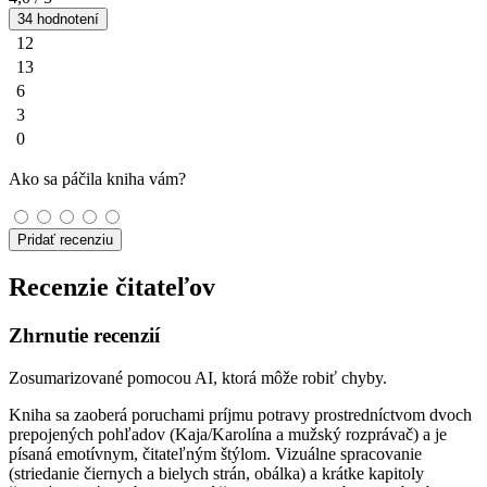
34 hodnotení
12
13
6
3
0
Ako sa páčila kniha vám?
Pridať recenziu
Recenzie čitateľov
Zhrnutie recenzií
Zosumarizované pomocou AI, ktorá môže robiť chyby.
Kniha sa zaoberá poruchami príjmu potravy prostredníctvom dvoch
prepojených pohľadov (Kaja/Karolína a mužský rozprávač) a je
písaná emotívnym, čitateľným štýlom. Vizuálne spracovanie
(striedanie čiernych a bielych strán, obálka) a krátke kapitoly