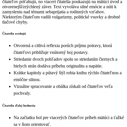
čitateľov priťahujú, no viacerí čitatelia poukazujú na mätúci úvod a
otvorenejší/zrýchlený záver. Text vyvoláva silné emócie a núti k
zamysleniu nad témami sebaprijatia a rodinných vzťahov.
Niektorým čitateľom vadili vulgarizmy, politické vsuvky a drobné
tlačové chyby.
Čitatelia oceňujú
Otvorená a citlivá reflexia porúch príjmu potravy, ktorá
čitateľovi približuje vnútorný boj postavy.
Striedanie dvoch pohľadov spolu so striedaním čiernych a
bielych strán dodáva príbehu originalitu a napätie.
Krátke kapitoly a pútavý štýl robia knihu rýchlo čitateľnou a
emóčne silnou.
Vizuálne spracovanie a obálka získali od čitateľov veľa
pochvaly.
Čitatelia ďalej hodnotia
Na začiatku bol pre viacerých čitateľov príbeh mätúci a ťažké
sa v ňom orientovať.