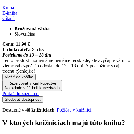
Kniha
E-kniha
Čítaná
Brožovaná väzba
Slovenčina
Cena:
11,90 €
U dodávateľa > 5 ks
Posielame do 13 – 18 dní
Tento produkt momentálne nemáme na sklade, ale zvyčajne vám ho
vieme zabezpečiť a odoslať do 13 – 18 dní. A posnažíme sa aj
trochu rýchlejšie!
Vložiť do košíka
Rezervovať v kníhkupectve
Na sklade v 11 kníhkupectvách
Pridať do zoznamu
Sledovať dostupnosť
Dostupné v
46 knižniciach
.
Požičať v knižnici
V ktorých knižniciach majú túto knihu?