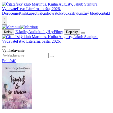
Doručenie
Kníhkupectvá
Knihovrátok
Poukážky
Knižný blog
Kontakt
E-knihy
Audioknihy
Hry
Filmy
Knihy
Doplnky
Vyhľadávanie
Prihlásiť