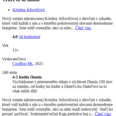
Kristína Ježovičová
Nový román talentovanej Kristíny Ježovičovej o dievčati v zrkadle,
ktoré vidí každá z nás a s ktorého pokrivenými slovami dennodenne
bojujeme. Sme totiž cennejšie, ako sa nám...
Čítať viac
4,0
34 hodnotení
Vek
13+
Vydavateľstvo
CooBoo SK
, 2021
240 strán
4-5 hodín čítania
Vychádzame z priemerného údaju o rýchlosti čítania 230 slov
za minútu, od knihy ku knihe a čitateľa ku čitateľovi sa to
však môže líšiť.
Nový román talentovanej Kristíny Ježovičovej o dievčati v zrkadle,
ktoré vidí každá z nás a s ktorého pokrivenými slovami dennodenne
bojujeme. Sme totiž cennejšie, ako sa nám snaží nahovoriť. Stačí ho
prestať počúvať. Sedemnásťročná Kaja prehráva boj s...
Čítať viac