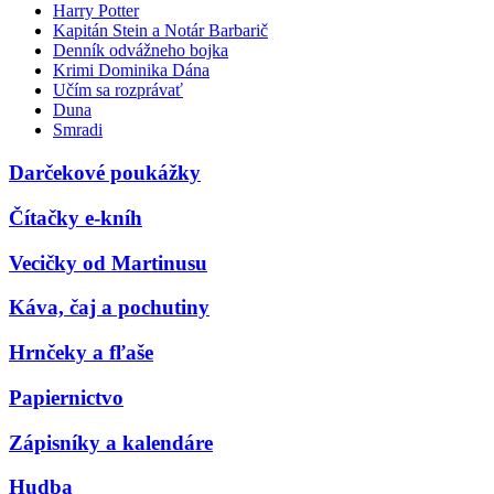
Harry Potter
Kapitán Stein a Notár Barbarič
Denník odvážneho bojka
Krimi Dominika Dána
Učím sa rozprávať
Duna
Smradi
Darčekové poukážky
Čítačky e-kníh
Vecičky od Martinusu
Káva, čaj a pochutiny
Hrnčeky a fľaše
Papiernictvo
Zápisníky a kalendáre
Hudba