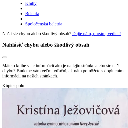
Knihy
Beletria
Spoločenská beletria
Našli ste chybu alebo škodlivý obsah?
Dajte nám, prosím, vedieť!
Nahlásiť chybu alebo škodlivý obsah
Máte o knihe viac informácií ako je na tejto stránke alebo ste našli
chybu? Budeme vám veľmi vďační, ak nám pomôžete s doplnením
informácií na našich stránkach.
Kúpte spolu