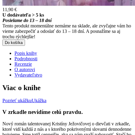
11,90 €
U dodávateľa > 5 ks
Posielame do 13 – 18 dní
Tento produkt momentálne nemáme na sklade, ale zvyčajne vám ho
vieme zabezpečiť a odoslať do 13 – 18 dní. A posnažíme sa aj
trochu rýchlejšie!
Do košíka
Popis knihy
Podrobnosti
Recenzie
O autorovi
Vydavateľstvo
Viac o knihe
Pozrieť ukážku
Ukážka
V zrkadle nevidíme celú pravdu.
Nový román talentovanej Kristíny Ježovičovej o dievčati v zrkadle,
ktoré vidí každá z nás a s ktorého pokrivenými slovami dennodenne
bojujeme. Sme totiž cennejšie, ako sa nám snaží nahovoriť. Stačí ho