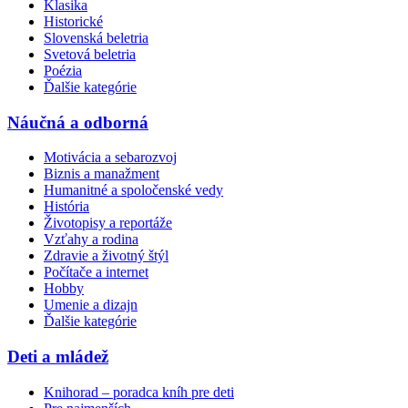
Klasika
Historické
Slovenská beletria
Svetová beletria
Poézia
Ďalšie kategórie
Náučná a odborná
Motivácia a sebarozvoj
Biznis a manažment
Humanitné a spoločenské vedy
História
Životopisy a reportáže
Vzťahy a rodina
Zdravie a životný štýl
Počítače a internet
Hobby
Umenie a dizajn
Ďalšie kategórie
Deti a mládež
Knihorad – poradca kníh pre deti